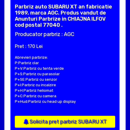
Parbriz auto SUBARU XT an fabricatie
1989, marca AGC. Produs vandut de
Anunturi Parbrize in CHIAJNA ILFOV
cod postal 77040 .
Producator parbriz : AGC
Pret : 170 Lei
Abrevieri parbrize:
P:Parbriz clar
P+V:Parbriz cu tenta verde
P+S:Parbriz cu parasolar
P+SE:Parbriz cu senzor
P+I:Parbriz cu incalzire
P+H:Parbriz heliomat
P+C:Parbriz cu camera
P+Hud:Parbriz cu head up display
Solicita pret parbriz SUBARU XT