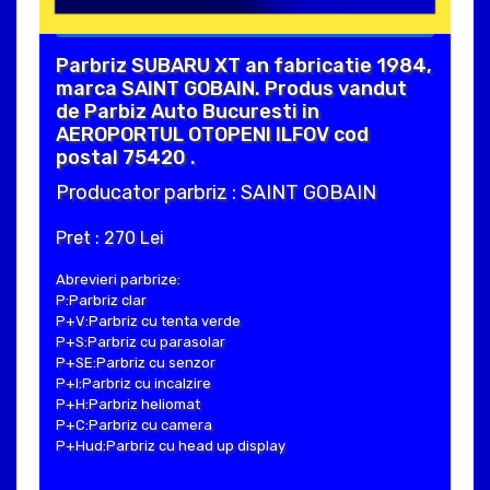
Parbriz SUBARU XT an fabricatie 1984,
marca SAINT GOBAIN. Produs vandut
de Parbiz Auto Bucuresti in
AEROPORTUL OTOPENI ILFOV cod
postal 75420 .
Producator parbriz : SAINT GOBAIN
Pret : 270 Lei
Abrevieri parbrize:
P:Parbriz clar
P+V:Parbriz cu tenta verde
P+S:Parbriz cu parasolar
P+SE:Parbriz cu senzor
P+I:Parbriz cu incalzire
P+H:Parbriz heliomat
P+C:Parbriz cu camera
P+Hud:Parbriz cu head up display