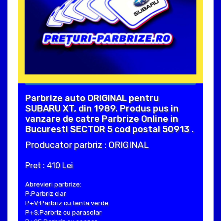
Parbrize auto ORIGINAL pentru
SUBARU XT, din 1989. Produs pus in
vanzare de catre Parbrize Online in
Bucuresti SECTOR 5 cod postal 50913 .
Producator parbriz : ORIGINAL
Pret : 410 Lei
Abrevieri parbrize:
P:Parbriz clar
P+V:Parbriz cu tenta verde
P+S:Parbriz cu parasolar