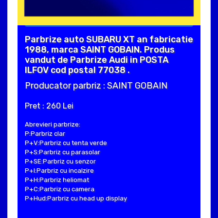
Parbrize auto SUBARU XT an fabricatie
1988, marca SAINT GOBAIN. Produs
vandut de Parbrize Audi in POSTA
ILFOV cod postal 77038 .
Producator parbriz : SAINT GOBAIN
Pret : 260 Lei
Abrevieri parbrize:
P:Parbriz clar
P+V:Parbriz cu tenta verde
P+S:Parbriz cu parasolar
P+SE:Parbriz cu senzor
P+I:Parbriz cu incalzire
P+H:Parbriz heliomat
P+C:Parbriz cu camera
P+Hud:Parbriz cu head up display