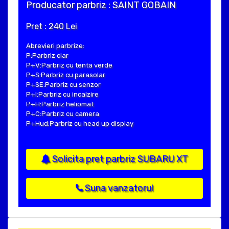
Producator parbriz : SAINT GOBAIN
Pret : 240 Lei
Abrevieri parbrize:
P:Parbriz clar
P+V:Parbriz cu tenta verde
P+S:Parbriz cu parasolar
P+SE:Parbriz cu senzor
P+I:Parbriz cu incalzire
P+H:Parbriz heliomat
P+C:Parbriz cu camera
P+Hud:Parbriz cu head up display
Solicita pret parbriz SUBARU XT
Suna vanzatorul