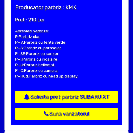
Producator parbriz : KMK
Pret : 210 Lei
Abrevieri parbrize:
P:Parbriz clar
P+V:Parbriz cu tenta verde
P+S:Parbriz cu parasolar
P+SE:Parbriz cu senzor
P+I:Parbriz cu incalzire
P+H:Parbriz heliomat
P+C:Parbriz cu camera
P+Hud:Parbriz cu head up display
Solicita pret parbriz SUBARU XT
Suna vanzatorul