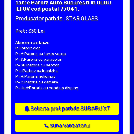
catre Parbiz Auto Bucuresti in DUDU
ILFOV cod postal 77041 .
Producator parbriz : STAR GLASS
Pret : 330 Lei
Abrevieri parbrize:
P:Parbriz clar
P+V:Parbriz cu tenta verde
P+S:Parbriz cu parasolar
P+SE:Parbriz cu senzor
P+I:Parbriz cu incalzire
P+H:Parbriz heliomat
P+C:Parbriz cu camera
P+Hud:Parbriz cu head up display
Solicita pret parbriz SUBARU XT
Suna vanzatorul