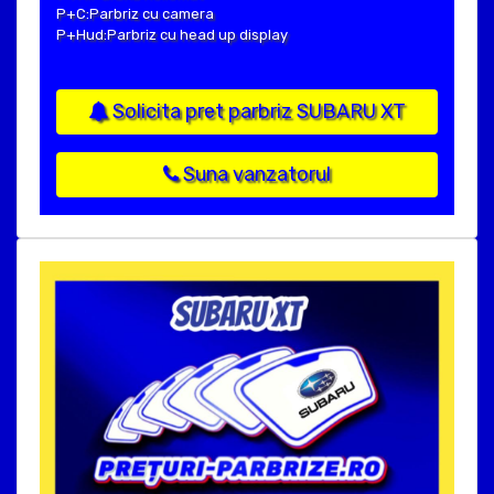
P+C:Parbriz cu camera
P+Hud:Parbriz cu head up display
Solicita pret parbriz SUBARU XT
Suna vanzatorul