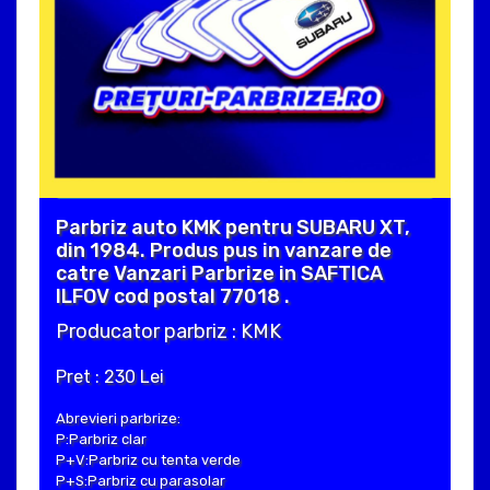
Parbriz auto KMK pentru SUBARU XT,
din 1984. Produs pus in vanzare de
catre Vanzari Parbrize in SAFTICA
ILFOV cod postal 77018 .
Producator parbriz : KMK
Pret : 230 Lei
Abrevieri parbrize:
P:Parbriz clar
P+V:Parbriz cu tenta verde
P+S:Parbriz cu parasolar