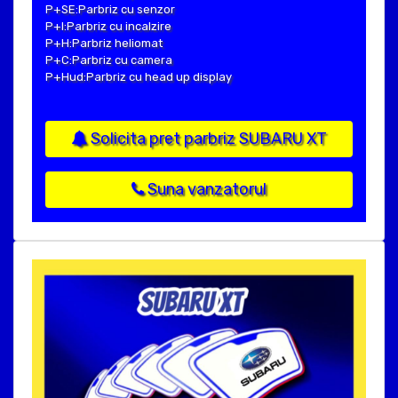
P+SE:Parbriz cu senzor
P+I:Parbriz cu incalzire
P+H:Parbriz heliomat
P+C:Parbriz cu camera
P+Hud:Parbriz cu head up display
Solicita pret parbriz SUBARU XT
Suna vanzatorul