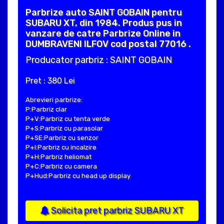
Parbrize auto SAINT GOBAIN pentru
SUBARU XT, din 1984. Produs pus in
vanzare de catre Parbrize Online in
DUMBRAVENI ILFOV cod postal 77016 .
Producator parbriz : SAINT GOBAIN
Pret : 380 Lei
Abrevieri parbrize:
P:Parbriz clar
P+V:Parbriz cu tenta verde
P+S:Parbriz cu parasolar
P+SE:Parbriz cu senzor
P+I:Parbriz cu incalzire
P+H:Parbriz heliomat
P+C:Parbriz cu camera
P+Hud:Parbriz cu head up display
Solicita pret parbriz SUBARU XT