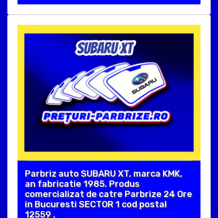
Parbriz auto SUBARU XT, marca KMK,
an fabricatie 1985. Produs
comercializat de catre Parbrize 24 Ore
in Bucuresti SECTOR 1 cod postal
12559 .