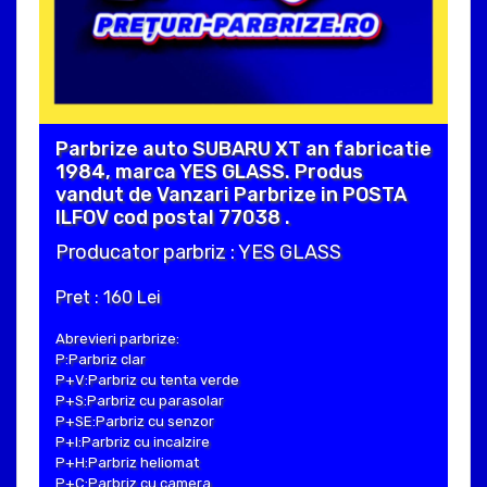
Parbrize auto SUBARU XT an fabricatie
1984, marca YES GLASS. Produs
vandut de Vanzari Parbrize in POSTA
ILFOV cod postal 77038 .
Producator parbriz : YES GLASS
Pret : 160 Lei
Abrevieri parbrize:
P:Parbriz clar
P+V:Parbriz cu tenta verde
P+S:Parbriz cu parasolar
P+SE:Parbriz cu senzor
P+I:Parbriz cu incalzire
P+H:Parbriz heliomat
P+C:Parbriz cu camera