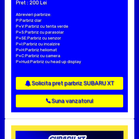
Pret : 200 Lei
Abrevieri parbrize:
P:Parbriz clar
P+V:Parbriz cu tenta verde
P+S:Parbriz cu parasolar
P+SE:Parbriz cu senzor
P+I:Parbriz cu incalzire
P+H:Parbriz heliomat
P+C:Parbriz cu camera
P+Hud:Parbriz cu head up display
Solicita pret parbriz SUBARU XT
Suna vanzatorul