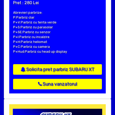
Pret : 280 Lei
Abrevieri parbrize:
P:Parbriz clar
P+V:Parbriz cu tenta verde
P+S:Parbriz cu parasolar
P+SE:Parbriz cu senzor
P+I:Parbriz cu incalzire
P+H:Parbriz heliomat
P+C:Parbriz cu camera
P+Hud:Parbriz cu head up display
Solicita pret parbriz SUBARU XT
Suna vanzatorul