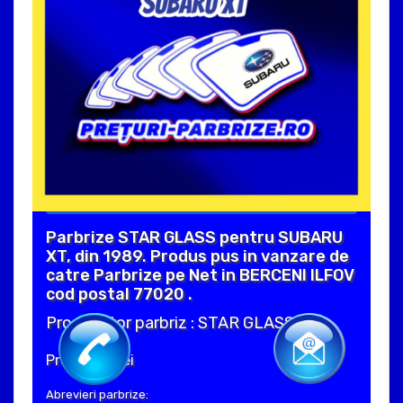
Parbrize STAR GLASS pentru SUBARU
XT, din 1989. Produs pus in vanzare de
catre Parbrize pe Net in BERCENI ILFOV
cod postal 77020 .
Producator parbriz : STAR GLASS
Pret : 330 Lei
Abrevieri parbrize: