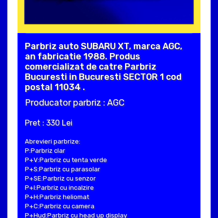
Parbriz auto SUBARU XT, marca AGC,
an fabricatie 1988. Produs
comercializat de catre Parbriz
Bucuresti in Bucuresti SECTOR 1 cod
postal 11034 .
Producator parbriz : AGC
Pret : 330 Lei
Abrevieri parbrize:
P:Parbriz clar
P+V:Parbriz cu tenta verde
P+S:Parbriz cu parasolar
P+SE:Parbriz cu senzor
P+I:Parbriz cu incalzire
P+H:Parbriz heliomat
P+C:Parbriz cu camera
P+Hud:Parbriz cu head up display