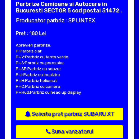
Parbrize Camioane si Autocare in
Bucuresti SECTOR 5 cod postal 51472 .
Producator parbriz : SPLINTEX
Pret : 180 Lei
Abrevieri parbrize:
P:Parbriz clar
P+V:Parbriz cu tenta verde
P+S:Parbriz cu parasolar
P+SE:Parbriz cu senzor
P+I:Parbriz cu incalzire
P+H:Parbriz heliomat
P+C:Parbriz cu camera
P+Hud:Parbriz cu head up display
Solicita pret parbriz SUBARU XT
Suna vanzatorul