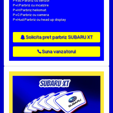
P+SE:Parbriz cu senzor
P+I:Parbriz cu incalzire
P+H:Parbriz heliomat
P+C:Parbriz cu camera
P+Hud:Parbriz cu head up display
Solicita pret parbriz SUBARU XT
Suna vanzatorul