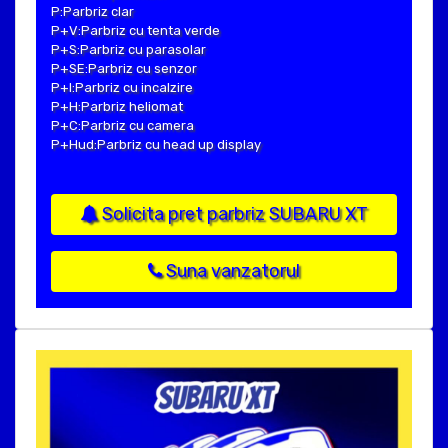
P:Parbriz clar
P+V:Parbriz cu tenta verde
P+S:Parbriz cu parasolar
P+SE:Parbriz cu senzor
P+I:Parbriz cu incalzire
P+H:Parbriz heliomat
P+C:Parbriz cu camera
P+Hud:Parbriz cu head up display
Solicita pret parbriz SUBARU XT
Suna vanzatorul