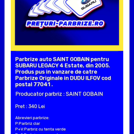
Parbrize auto SAINT GOBAIN pentru
SUBARU LEGACY 4 Estate, din 2005.
Produs pus in vanzare de catre
Parbrize Originale in DUDU ILFOV cod
postal 77041 .
Producator parbriz : SAINT GOBAIN
Pret : 340 Lei
Abrevieri parbrize:
P:Parbriz clar
P+V:Parbriz cu tenta verde