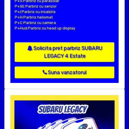
P+S:Parbriz cu parasolar
P+SE:Parbriz cu senzor
P+I:Parbriz cu incalzire
P+H:Parbriz heliomat
P+C:Parbriz cu camera
P+Hud:Parbriz cu head up display
Solicita pret parbriz SUBARU
LEGACY 4 Estate
Suna vanzatorul