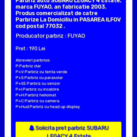
Parbriz auto SUBARU LEGACY 4 Estate,
marca FUYAO, an fabricatie 2003.
Produs comercializat de catre
Parbrize La Domiciliu in PASAREA ILFOV
cod postal 77032 .
Producator parbriz : FUYAO
Pret : 190 Lei
Abrevieri parbrize:
P:Parbriz clar
P+V:Parbriz cu tenta verde
P+S:Parbriz cu parasolar
P+SE:Parbriz cu senzor
P+I:Parbriz cu incalzire
P+H:Parbriz heliomat
P+C:Parbriz cu camera
P+Hud:Parbriz cu head up display
Solicita pret parbriz SUBARU
LEGACY 4 Estate