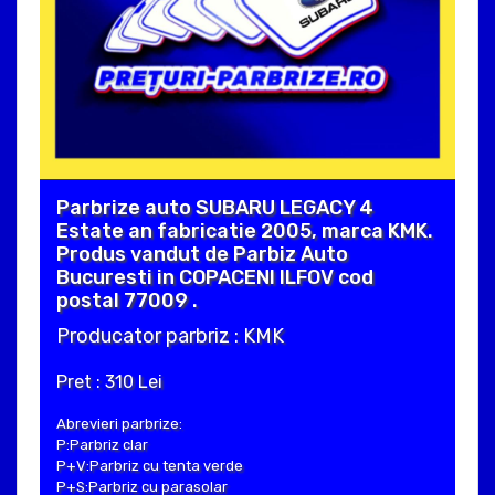
Parbrize auto SUBARU LEGACY 4
Estate an fabricatie 2005, marca KMK.
Produs vandut de Parbiz Auto
Bucuresti in COPACENI ILFOV cod
postal 77009 .
Producator parbriz : KMK
Pret : 310 Lei
Abrevieri parbrize:
P:Parbriz clar
P+V:Parbriz cu tenta verde
P+S:Parbriz cu parasolar