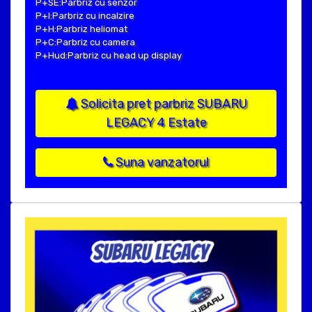
P+SE:Parbriz cu senzor
P+I:Parbriz cu incalzire
P+H:Parbriz heliomat
P+C:Parbriz cu camera
P+Hud:Parbriz cu head up display
Solicita pret parbriz SUBARU
LEGACY 4 Estate
Suna vanzatorul