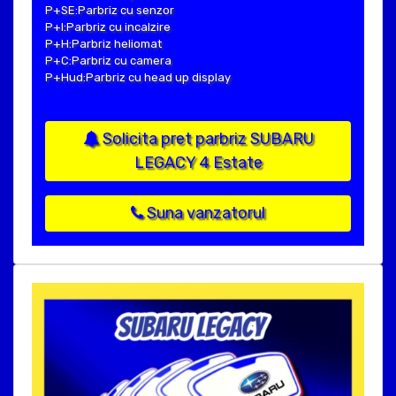
P+SE:Parbriz cu senzor
P+I:Parbriz cu incalzire
P+H:Parbriz heliomat
P+C:Parbriz cu camera
P+Hud:Parbriz cu head up display
Solicita pret parbriz SUBARU
LEGACY 4 Estate
Suna vanzatorul