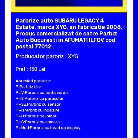
Parbrize auto SUBARU LEGACY 4
Estate, marca XYG, an fabricatie 2008.
Produs comercializat de catre Parbiz
Auto Bucuresti in AFUMATI ILFOV cod
postal 77012 .
Producator parbriz : XYG
Pret : 150 Lei
Abrevieri parbrize:
P:Parbriz clar
P+V:Parbriz cu tenta verde
P+S:Parbriz cu parasolar
P+SE:Parbriz cu senzor
P+I:Parbriz cu incalzire
P+H:Parbriz heliomat
P+C:Parbriz cu camera
P+Hud:Parbriz cu head up display