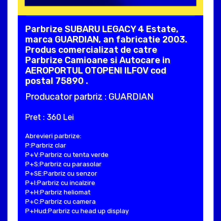
Parbrize SUBARU LEGACY 4 Estate,
marca GUARDIAN, an fabricatie 2003.
Produs comercializat de catre
Parbrize Camioane si Autocare in
AEROPORTUL OTOPENI ILFOV cod
postal 75890 .
Producator parbriz : GUARDIAN
Pret : 360 Lei
Abrevieri parbrize:
P:Parbriz clar
P+V:Parbriz cu tenta verde
P+S:Parbriz cu parasolar
P+SE:Parbriz cu senzor
P+I:Parbriz cu incalzire
P+H:Parbriz heliomat
P+C:Parbriz cu camera
P+Hud:Parbriz cu head up display