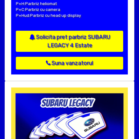
P+H:Parbriz heliomat
P+C:Parbriz cu camera
P+Hud:Parbriz cu head up display
Solicita pret parbriz SUBARU
LEGACY 4 Estate
Suna vanzatorul