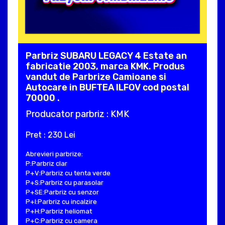
Parbriz SUBARU LEGACY 4 Estate an
fabricatie 2003, marca KMK. Produs
vandut de Parbrize Camioane si
Autocare in BUFTEA ILFOV cod postal
70000 .
Producator parbriz : KMK
Pret : 230 Lei
Abrevieri parbrize:
P:Parbriz clar
P+V:Parbriz cu tenta verde
P+S:Parbriz cu parasolar
P+SE:Parbriz cu senzor
P+I:Parbriz cu incalzire
P+H:Parbriz heliomat
P+C:Parbriz cu camera