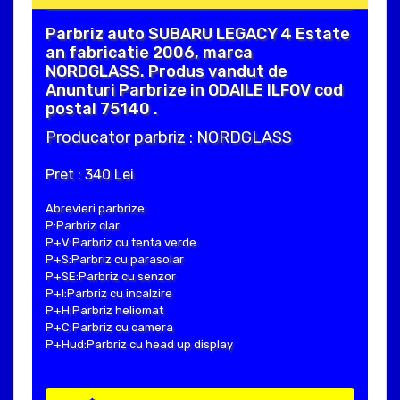
Parbriz auto SUBARU LEGACY 4 Estate
an fabricatie 2006, marca
NORDGLASS. Produs vandut de
Anunturi Parbrize in ODAILE ILFOV cod
postal 75140 .
Producator parbriz : NORDGLASS
Pret : 340 Lei
Abrevieri parbrize:
P:Parbriz clar
P+V:Parbriz cu tenta verde
P+S:Parbriz cu parasolar
P+SE:Parbriz cu senzor
P+I:Parbriz cu incalzire
P+H:Parbriz heliomat
P+C:Parbriz cu camera
P+Hud:Parbriz cu head up display