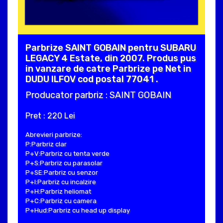
Parbrize SAINT GOBAIN pentru SUBARU
LEGACY 4 Estate, din 2007. Produs pus
in vanzare de catre Parbrize pe Net in
DUDU ILFOV cod postal 77041 .
Producator parbriz : SAINT GOBAIN
Pret : 220 Lei
Abrevieri parbrize:
P:Parbriz clar
P+V:Parbriz cu tenta verde
P+S:Parbriz cu parasolar
P+SE:Parbriz cu senzor
P+I:Parbriz cu incalzire
P+H:Parbriz heliomat
P+C:Parbriz cu camera
P+Hud:Parbriz cu head up display