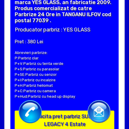
marca YES GLASS, an fabricatie 2009.
Produs comercializat de catre
Parbrize 24 Ore in TANGANU ILFOV cod
postal 77039 .
Producator parbriz : YES GLASS
Pret : 380 Lei
Abrevieri parbrize:
P:Parbriz clar
P+V:Parbriz cu tenta verde
P+S:Parbriz cu parasolar
P+SE:Parbriz cu senzor
P+I:Parbriz cu incalzire
P+H:Parbriz heliomat
P+C:Parbriz cu camera
P+Hud:Parbriz cu head up display
Solicita pret parbriz SUBARU
LEGACY 4 Estate