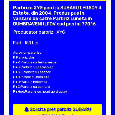
Parbrize XYG pentru SUBARU LEGACY 4
Estate, din 2004. Produs pus in
vanzare de catre Parbriz Luneta in
DUMBRAVENI ILFOV cod postal 77016 .
Producator parbriz : XYG
Pret : 150 Lei
Abrevieri parbrize:
P:Parbriz clar
P+V:Parbriz cu tenta verde
P+S:Parbriz cu parasolar
P+SE:Parbriz cu senzor
P+I:Parbriz cu incalzire
P+H:Parbriz heliomat
P+C:Parbriz cu camera
P+Hud:Parbriz cu head up display
Solicita pret parbriz SUBARU