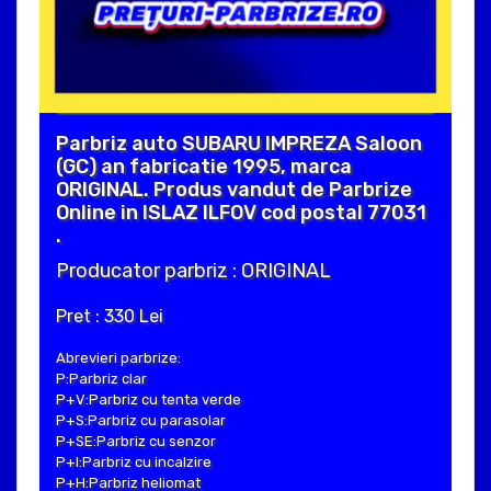
Parbriz auto SUBARU IMPREZA Saloon
(GC) an fabricatie 1995, marca
ORIGINAL. Produs vandut de Parbrize
Online in ISLAZ ILFOV cod postal 77031
.
Producator parbriz : ORIGINAL
Pret : 330 Lei
Abrevieri parbrize:
P:Parbriz clar
P+V:Parbriz cu tenta verde
P+S:Parbriz cu parasolar
P+SE:Parbriz cu senzor
P+I:Parbriz cu incalzire
P+H:Parbriz heliomat