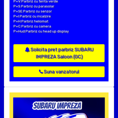
P+V:Parbriz cu tenta verde
P+S:Parbriz cu parasolar
P+SE:Parbriz cu senzor
P+I:Parbriz cu incalzire
P+H:Parbriz heliomat
P+C:Parbriz cu camera
P+Hud:Parbriz cu head up display
Solicita pret parbriz SUBARU
IMPREZA Saloon (GC)
Suna vanzatorul