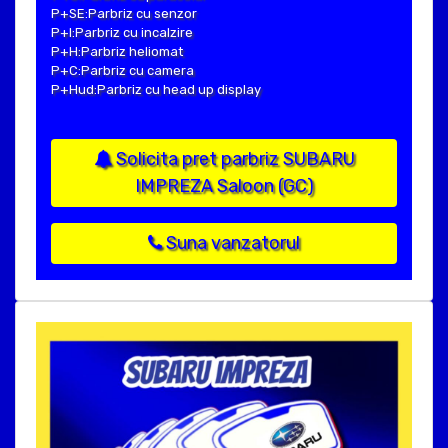
P+SE:Parbriz cu senzor
P+I:Parbriz cu incalzire
P+H:Parbriz heliomat
P+C:Parbriz cu camera
P+Hud:Parbriz cu head up display
Solicita pret parbriz SUBARU
IMPREZA Saloon (GC)
Suna vanzatorul