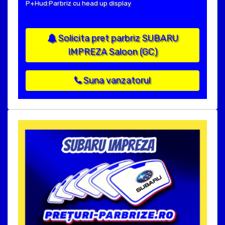
P+Hud:Parbriz cu head up display
Solicita pret parbriz SUBARU
IMPREZA Saloon (GC)
Suna vanzatorul