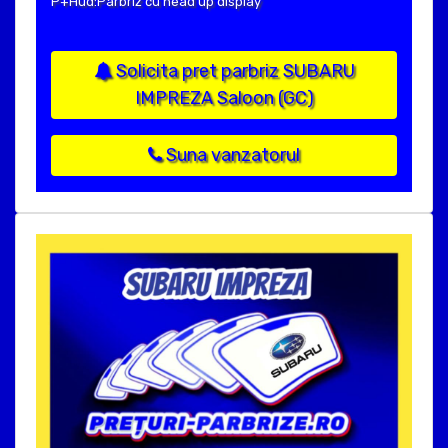
P+Hud:Parbriz cu head up display
Solicita pret parbriz SUBARU
IMPREZA Saloon (GC)
Suna vanzatorul