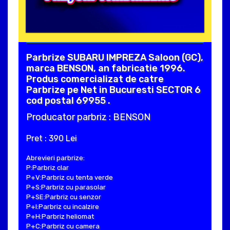
Parbrize SUBARU IMPREZA Saloon (GC),
marca BENSON, an fabricatie 1996.
Produs comercializat de catre
Parbrize pe Net in Bucuresti SECTOR 6
cod postal 69955 .
Producator parbriz : BENSON
Pret : 390 Lei
Abrevieri parbrize:
P:Parbriz clar
P+V:Parbriz cu tenta verde
P+S:Parbriz cu parasolar
P+SE:Parbriz cu senzor
P+I:Parbriz cu incalzire
P+H:Parbriz heliomat
P+C:Parbriz cu camera