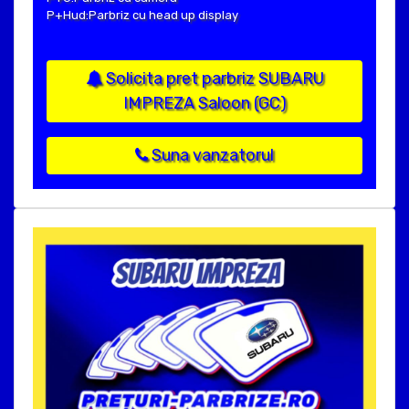
P+Hud:Parbriz cu head up display
Solicita pret parbriz SUBARU
IMPREZA Saloon (GC)
Suna vanzatorul