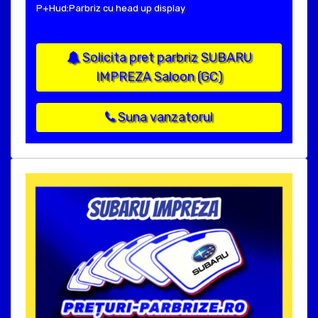
P+Hud:Parbriz cu head up display
Solicita pret parbriz SUBARU
IMPREZA Saloon (GC)
Suna vanzatorul