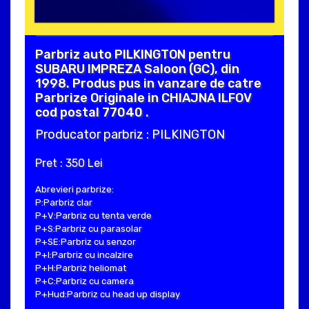
Parbriz auto PILKINGTON pentru
SUBARU IMPREZA Saloon (GC), din
1998. Produs pus in vanzare de catre
Parbrize Originale in CHIAJNA ILFOV
cod postal 77040 .
Producator parbriz : PILKINGTON
Pret : 350 Lei
Abrevieri parbrize:
P:Parbriz clar
P+V:Parbriz cu tenta verde
P+S:Parbriz cu parasolar
P+SE:Parbriz cu senzor
P+I:Parbriz cu incalzire
P+H:Parbriz heliomat
P+C:Parbriz cu camera
P+Hud:Parbriz cu head up display