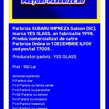
Parbrize SUBARU IMPREZA Saloon (GC),
marca YES GLASS, an fabricatie 1998.
Produs comercializat de catre
Parbrize Online in 1 DECEMBRIE ILFOV
cod postal 77005 .
Producator parbriz : YES GLASS
Pret : 150 Lei
Abrevieri parbrize:
P:Parbriz clar
P+V:Parbriz cu tenta verde
P+S:Parbriz cu parasolar
P+SE:Parbriz cu senzor
P+I:Parbriz cu incalzire
P+H:Parbriz heliomat
P+C:Parbriz cu camera