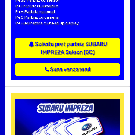
P+SE:Parbriz cu senzor
P+I:Parbriz cu incalzire
P+H:Parbriz heliomat
P+C:Parbriz cu camera
P+Hud:Parbriz cu head up display
Solicita pret parbriz SUBARU
IMPREZA Saloon (GC)
Suna vanzatorul