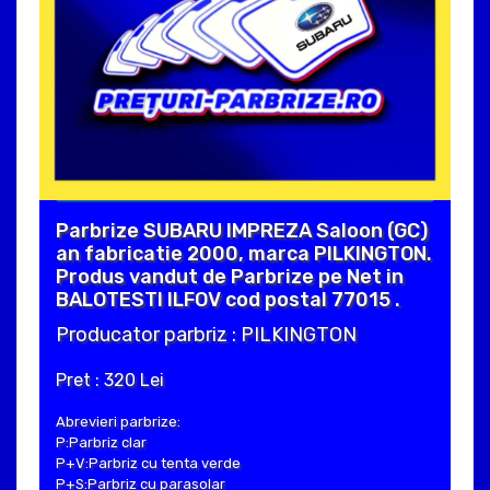
Parbrize SUBARU IMPREZA Saloon (GC)
an fabricatie 2000, marca PILKINGTON.
Produs vandut de Parbrize pe Net in
BALOTESTI ILFOV cod postal 77015 .
Producator parbriz : PILKINGTON
Pret : 320 Lei
Abrevieri parbrize:
P:Parbriz clar
P+V:Parbriz cu tenta verde
P+S:Parbriz cu parasolar