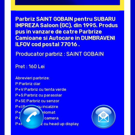
Parbriz SAINT GOBAIN pentru SUBARU
IMPREZA Saloon (GC), din 1995. Produs
pus in vanzare de catre Parbrize
Camioane si Autocare in DUMBRAVENI
ILFOV cod postal 77016 .
Producator parbriz : SAINT GOBAIN
Pret : 160 Lei
Abrevieri parbrize:
P:Parbriz clar
P+V:Parbriz cu tenta verde
P+S:Parbriz cu parasolar
P+SE:Parbriz cu senzor
P+I:Parbriz cu incalzire
P+H:Parbriz heliomat
P+C:Parbriz cu camera
P+Hud:Parbriz cu head up display