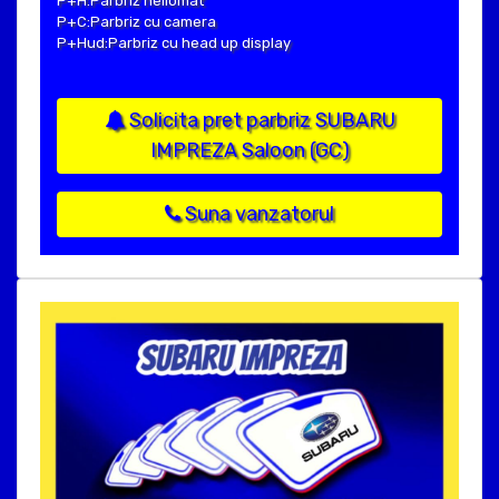
P+H:Parbriz heliomat
P+C:Parbriz cu camera
P+Hud:Parbriz cu head up display
Solicita pret parbriz SUBARU
IMPREZA Saloon (GC)
Suna vanzatorul