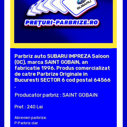
Parbriz auto SUBARU IMPREZA Saloon
(GC), marca SAINT GOBAIN, an
fabricatie 1996. Produs comercializat
de catre Parbrize Originale in
Bucuresti SECTOR 6 cod postal 64566
.
Producator parbriz : SAINT GOBAIN
Pret : 240 Lei
Abrevieri parbrize:
P:Parbriz clar