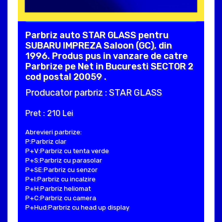
Parbriz auto STAR GLASS pentru
SUBARU IMPREZA Saloon (GC), din
1996. Produs pus in vanzare de catre
Parbrize pe Net in Bucuresti SECTOR 2
cod postal 20059 .
Producator parbriz : STAR GLASS
Pret : 210 Lei
Abrevieri parbrize:
P:Parbriz clar
P+V:Parbriz cu tenta verde
P+S:Parbriz cu parasolar
P+SE:Parbriz cu senzor
P+I:Parbriz cu incalzire
P+H:Parbriz heliomat
P+C:Parbriz cu camera
P+Hud:Parbriz cu head up display