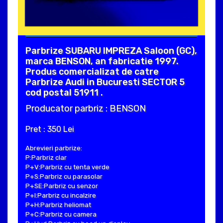
Parbrize SUBARU IMPREZA Saloon (GC),
marca BENSON, an fabricatie 1997.
Produs comercializat de catre
Parbrize Audi in Bucuresti SECTOR 5
cod postal 51911 .
Producator parbriz : BENSON
Pret : 350 Lei
Abrevieri parbrize:
P:Parbriz clar
P+V:Parbriz cu tenta verde
P+S:Parbriz cu parasolar
P+SE:Parbriz cu senzor
P+I:Parbriz cu incalzire
P+H:Parbriz heliomat
P+C:Parbriz cu camera