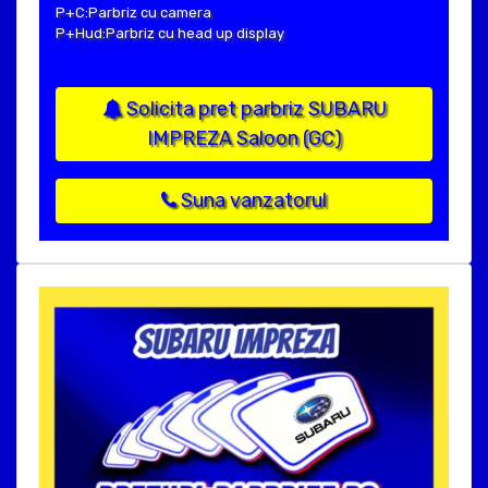
P+C:Parbriz cu camera
P+Hud:Parbriz cu head up display
Solicita pret parbriz SUBARU
IMPREZA Saloon (GC)
Suna vanzatorul