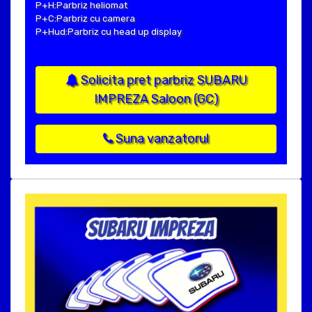
P+H:Parbriz heliomat
P+C:Parbriz cu camera
P+Hud:Parbriz cu head up display
Solicita pret parbriz SUBARU
IMPREZA Saloon (GC)
Suna vanzatorul