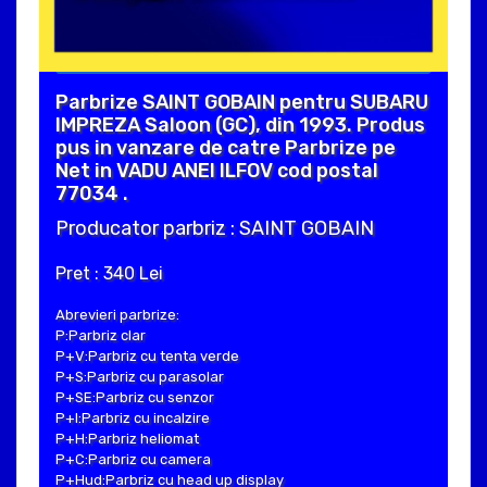
Parbrize SAINT GOBAIN pentru SUBARU
IMPREZA Saloon (GC), din 1993. Produs
pus in vanzare de catre Parbrize pe
Net in VADU ANEI ILFOV cod postal
77034 .
Producator parbriz : SAINT GOBAIN
Pret : 340 Lei
Abrevieri parbrize:
P:Parbriz clar
P+V:Parbriz cu tenta verde
P+S:Parbriz cu parasolar
P+SE:Parbriz cu senzor
P+I:Parbriz cu incalzire
P+H:Parbriz heliomat
P+C:Parbriz cu camera
P+Hud:Parbriz cu head up display