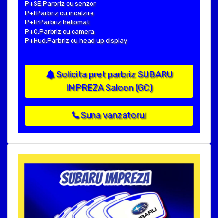
P+SE:Parbriz cu senzor
P+I:Parbriz cu incalzire
P+H:Parbriz heliomat
P+C:Parbriz cu camera
P+Hud:Parbriz cu head up display
Solicita pret parbriz SUBARU
IMPREZA Saloon (GC)
Suna vanzatorul