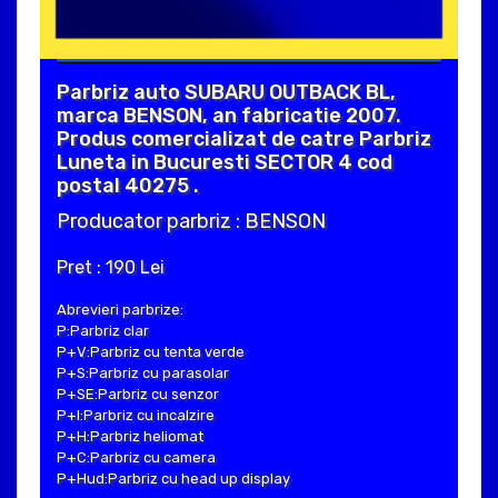
Parbriz auto SUBARU OUTBACK BL,
marca BENSON, an fabricatie 2007.
Produs comercializat de catre Parbriz
Luneta in Bucuresti SECTOR 4 cod
postal 40275 .
Producator parbriz : BENSON
Pret : 190 Lei
Abrevieri parbrize:
P:Parbriz clar
P+V:Parbriz cu tenta verde
P+S:Parbriz cu parasolar
P+SE:Parbriz cu senzor
P+I:Parbriz cu incalzire
P+H:Parbriz heliomat
P+C:Parbriz cu camera
P+Hud:Parbriz cu head up display