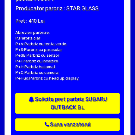
Producator parbriz : STAR GLASS
Pret : 410 Lei
Abrevieri parbrize:
P:Parbriz clar
P+V:Parbriz cu tenta verde
P+S:Parbriz cu parasolar
P+SE:Parbriz cu senzor
P+I:Parbriz cu incalzire
P+H:Parbriz heliomat
P+C:Parbriz cu camera
P+Hud:Parbriz cu head up display
Solicita pret parbriz SUBARU
OUTBACK BL
Suna vanzatorul