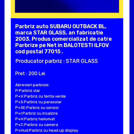
Parbriz auto SUBARU OUTBACK BL,
marca STAR GLASS, an fabricatie
2003. Produs comercializat de catre
Parbrize pe Net in BALOTESTI ILFOV
cod postal 77015 .
Producator parbriz : STAR GLASS
Pret : 200 Lei
Abrevieri parbrize:
P:Parbriz clar
P+V:Parbriz cu tenta verde
P+S:Parbriz cu parasolar
P+SE:Parbriz cu senzor
P+I:Parbriz cu incalzire
P+H:Parbriz heliomat
P+C:Parbriz cu camera
P+Hud:Parbriz cu head up display