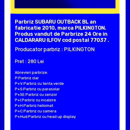
Parbriz SUBARU OUTBACK BL an
fabricatie 2010, marca PILKINGTON.
Produs vandut de Parbrize 24 Ore in
CALDARARU ILFOV cod postal 77037 .
Producator parbriz : PILKINGTON
Pret : 280 Lei
Abrevieri parbrize:
P:Parbriz clar
P+V:Parbriz cu tenta verde
P+S:Parbriz cu parasolar
P+SE:Parbriz cu senzor
P+I:Parbriz cu incalzire
P+H:Parbriz heliomat
P+C:Parbriz cu camera
P+Hud:Parbriz cu head up display