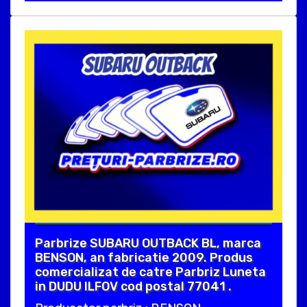
Parbrize SUBARU OUTBACK BL, marca
BENSON, an fabricatie 2009. Produs
comercializat de catre Parbriz Luneta
in DUDU ILFOV cod postal 77041 .