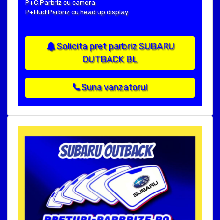
P+C:Parbriz cu camera
P+Hud:Parbriz cu head up display
Solicita pret parbriz SUBARU
OUTBACK BL
Suna vanzatorul