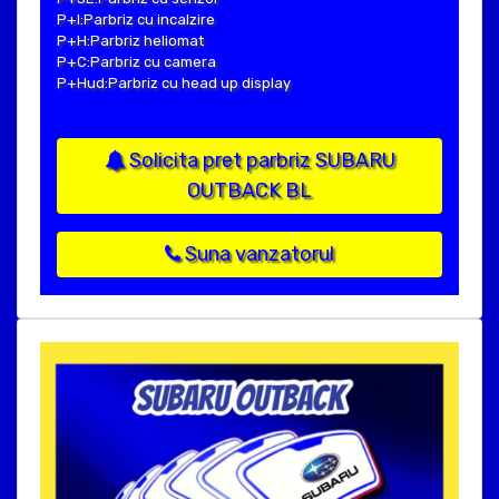
P+I:Parbriz cu incalzire
P+H:Parbriz heliomat
P+C:Parbriz cu camera
P+Hud:Parbriz cu head up display
Solicita pret parbriz SUBARU
OUTBACK BL
Suna vanzatorul