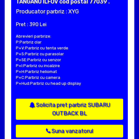
TANGANU ILFOV cod postal 77039 .
Producator parbriz : XYG
Pret : 390 Lei
Abrevieri parbrize:
P:Parbriz clar
P+V:Parbriz cu tenta verde
P+S:Parbriz cu parasolar
P+SE:Parbriz cu senzor
P+I:Parbriz cu incalzire
P+H:Parbriz heliomat
P+C:Parbriz cu camera
P+Hud:Parbriz cu head up display
Solicita pret parbriz SUBARU
OUTBACK BL
Suna vanzatorul