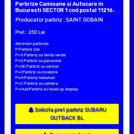
Parbrize Camioane si Autocare in
Bucuresti SECTOR 1 cod postal 11216 .
Producator parbriz : SAINT GOBAIN
Pret : 250 Lei
Abrevieri parbrize:
P:Parbriz clar
P+V:Parbriz cu tenta verde
P+S:Parbriz cu parasolar
P+SE:Parbriz cu senzor
P+I:Parbriz cu incalzire
P+H:Parbriz heliomat
P+C:Parbriz cu camera
P+Hud:Parbriz cu head up display
Solicita pret parbriz SUBARU
OUTBACK BL