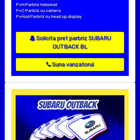
P+H:Parbriz heliomat
P+C:Parbriz cu camera
P+Hud:Parbriz cu head up display
Solicita pret parbriz SUBARU
OUTBACK BL
Suna vanzatorul