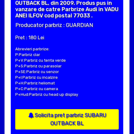
OUTBACK BL, din 2009. Produs pus in
vanzare de catre Parbrize Audi in VADU
ANEI ILFOV cod postal 77033 .
Producator parbriz : GUARDIAN
Pret : 180 Lei
Abrevieri parbrize:
P:Parbriz clar
P+V:Parbriz cu tenta verde
P+S:Parbriz cu parasolar
P+SE:Parbriz cu senzor
P+I:Parbriz cu incalzire
P+H:Parbriz heliomat
P+C:Parbriz cu camera
P+Hud:Parbriz cu head up display
Solicita pret parbriz SUBARU
OUTBACK BL