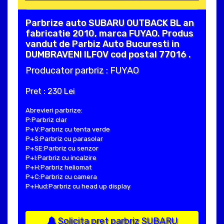
Parbrize auto SUBARU OUTBACK BL an
fabricatie 2010, marca FUYAO. Produs
vandut de Parbiz Auto Bucuresti in
DUMBRAVENI ILFOV cod postal 77016 .
Producator parbriz : FUYAO
Pret : 230 Lei
Abrevieri parbrize:
P:Parbriz clar
P+V:Parbriz cu tenta verde
P+S:Parbriz cu parasolar
P+SE:Parbriz cu senzor
P+I:Parbriz cu incalzire
P+H:Parbriz heliomat
P+C:Parbriz cu camera
P+Hud:Parbriz cu head up display
Solicita pret parbriz SUBARU