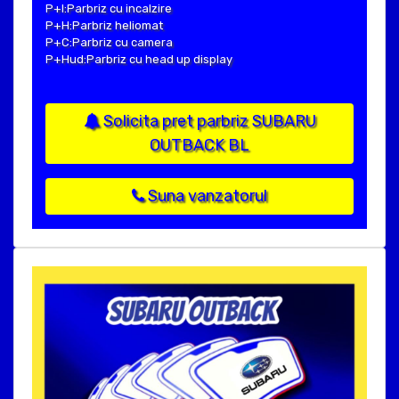
P+I:Parbriz cu incalzire
P+H:Parbriz heliomat
P+C:Parbriz cu camera
P+Hud:Parbriz cu head up display
Solicita pret parbriz SUBARU
OUTBACK BL
Suna vanzatorul