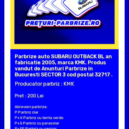
Parbrize auto SUBARU OUTBACK BL an
fabricatie 2005, marca KMK. Produs
vandut de Anunturi Parbrize in
Bucuresti SECTOR 3 cod postal 32717 .
Producator parbriz : KMK
Pret : 200 Lei
Abrevieri parbrize:
P:Parbriz clar
P+V:Parbriz cu tenta verde
P+S:Parbriz cu parasolar
P+SE:Parbriz cu senzor