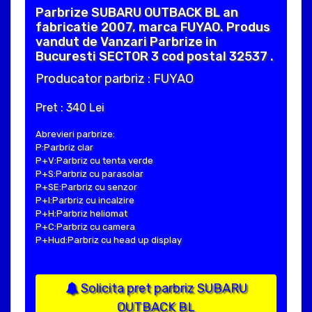
Parbrize SUBARU OUTBACK BL an
fabricatie 2007, marca FUYAO. Produs
vandut de Vanzari Parbrize in
Bucuresti SECTOR 3 cod postal 32537 .
Producator parbriz : FUYAO
Pret : 340 Lei
Abrevieri parbrize:
P:Parbriz clar
P+V:Parbriz cu tenta verde
P+S:Parbriz cu parasolar
P+SE:Parbriz cu senzor
P+I:Parbriz cu incalzire
P+H:Parbriz heliomat
P+C:Parbriz cu camera
P+Hud:Parbriz cu head up display
Solicita pret parbriz SUBARU
OUTBACK BL