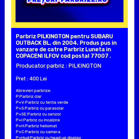
Parbriz PILKINGTON pentru SUBARU
OUTBACK BL, din 2004. Produs pus in
vanzare de catre Parbriz Luneta in
COPACENI ILFOV cod postal 77007 .
Producator parbriz : PILKINGTON
Pret : 400 Lei
Abrevieri parbrize:
P:Parbriz clar
P+V:Parbriz cu tenta verde
P+S:Parbriz cu parasolar
P+SE:Parbriz cu senzor
P+I:Parbriz cu incalzire
P+H:Parbriz heliomat
P+C:Parbriz cu camera
P+Hud:Parbriz cu head up display