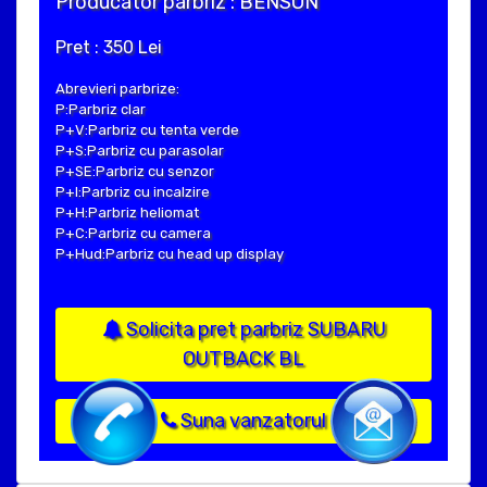
Producator parbriz : BENSON
Pret : 350 Lei
Abrevieri parbrize:
P:Parbriz clar
P+V:Parbriz cu tenta verde
P+S:Parbriz cu parasolar
P+SE:Parbriz cu senzor
P+I:Parbriz cu incalzire
P+H:Parbriz heliomat
P+C:Parbriz cu camera
P+Hud:Parbriz cu head up display
Solicita pret parbriz SUBARU
OUTBACK BL
Suna vanzatorul