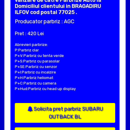
vanzare de catre Parbrize Auto la
Domiciliul clientului in BRAGADIRU
ILFOV cod postal 77025 .
Producator parbriz : AGC
Pret : 420 Lei
Abrevieri parbrize:
P:Parbriz clar
P+V:Parbriz cu tenta verde
P+S:Parbriz cu parasolar
P+SE:Parbriz cu senzor
P+I:Parbriz cu incalzire
P+H:Parbriz heliomat
P+C:Parbriz cu camera
P+Hud:Parbriz cu head up display
Solicita pret parbriz SUBARU
OUTBACK BL