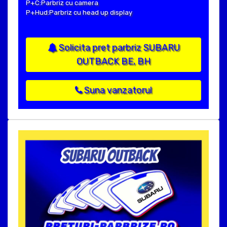
P+C:Parbriz cu camera
P+Hud:Parbriz cu head up display
Solicita pret parbriz SUBARU
OUTBACK BE, BH
Suna vanzatorul