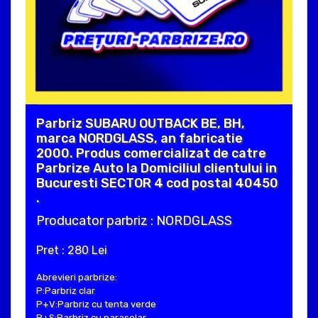
Parbriz SUBARU OUTBACK BE, BH,
marca NORDGLASS, an fabricatie
2000. Produs comercializat de catre
Parbrize Auto la Domiciliul clientului in
Bucuresti SECTOR 4 cod postal 40450
.
Producator parbriz : NORDGLASS
Pret : 280 Lei
Abrevieri parbrize:
P:Parbriz clar
P+V:Parbriz cu tenta verde
P+S:Parbriz cu parasolar