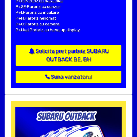
P+S:Parbriz cu parasolar
P+SE:Parbriz cu senzor
P+I:Parbriz cu incalzire
P+H:Parbriz heliomat
P+C:Parbriz cu camera
P+Hud:Parbriz cu head up display
Solicita pret parbriz SUBARU
OUTBACK BE, BH
Suna vanzatorul