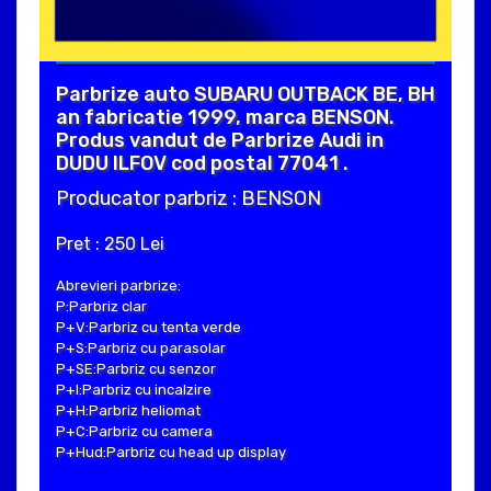
Parbrize auto SUBARU OUTBACK BE, BH
an fabricatie 1999, marca BENSON.
Produs vandut de Parbrize Audi in
DUDU ILFOV cod postal 77041 .
Producator parbriz : BENSON
Pret : 250 Lei
Abrevieri parbrize:
P:Parbriz clar
P+V:Parbriz cu tenta verde
P+S:Parbriz cu parasolar
P+SE:Parbriz cu senzor
P+I:Parbriz cu incalzire
P+H:Parbriz heliomat
P+C:Parbriz cu camera
P+Hud:Parbriz cu head up display