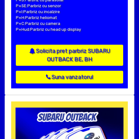
P+SE:Parbriz cu senzor
P+I:Parbriz cu incalzire
P+H:Parbriz heliomat
P+C:Parbriz cu camera
P+Hud:Parbriz cu head up display
Solicita pret parbriz SUBARU
OUTBACK BE, BH
Suna vanzatorul