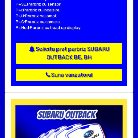
P+SE:Parbriz cu senzor
P+I:Parbriz cu incalzire
P+H:Parbriz heliomat
P+C:Parbriz cu camera
P+Hud:Parbriz cu head up display
Solicita pret parbriz SUBARU
OUTBACK BE, BH
Suna vanzatorul