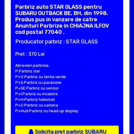
Parbriz auto STAR GLASS pentru
SUBARU OUTBACK BE, BH, din 1998.
Produs pus in vanzare de catre
Anunturi Parbrize in CHIAJNA ILFOV
cod postal 77040 .
Producator parbriz : STAR GLASS
Pret : 370 Lei
Abrevieri parbrize:
P:Parbriz clar
P+V:Parbriz cu tenta verde
P+S:Parbriz cu parasolar
P+SE:Parbriz cu senzor
P+I:Parbriz cu incalzire
P+H:Parbriz heliomat
P+C:Parbriz cu camera
P+Hud:Parbriz cu head up display
Solicita pret parbriz SUBARU