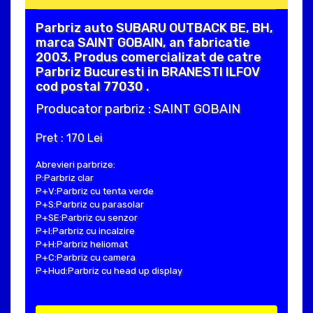
Parbriz auto SUBARU OUTBACK BE, BH,
marca SAINT GOBAIN, an fabricatie
2003. Produs comercializat de catre
Parbriz Bucuresti in BRANESTI ILFOV
cod postal 77030 .
Producator parbriz : SAINT GOBAIN
Pret : 170 Lei
Abrevieri parbrize:
P:Parbriz clar
P+V:Parbriz cu tenta verde
P+S:Parbriz cu parasolar
P+SE:Parbriz cu senzor
P+I:Parbriz cu incalzire
P+H:Parbriz heliomat
P+C:Parbriz cu camera
P+Hud:Parbriz cu head up display