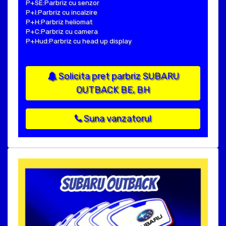
P+SE:Parbriz cu senzor
P+I:Parbriz cu incalzire
P+H:Parbriz heliomat
P+C:Parbriz cu camera
P+Hud:Parbriz cu head up display
Solicita pret parbriz SUBARU
OUTBACK BE, BH
Suna vanzatorul