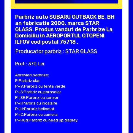
Parbriz auto SUBARU OUTBACK BE, BH
an fabricatie 2000, marca STAR
GLASS. Produs vandut de Parbrize La
Domiciliu in AEROPORTUL OTOPENI
ILFOV cod postal 75718 .
Producator parbriz : STAR GLASS
Pret : 370 Lei
Abrevieri parbrize:
P:Parbriz clar
P+V:Parbriz cu tenta verde
P+S:Parbriz cu parasolar
P+SE:Parbriz cu senzor
P+I:Parbriz cu incalzire
P+H:Parbriz heliomat
P+C:Parbriz cu camera
P+Hud:Parbriz cu head up display