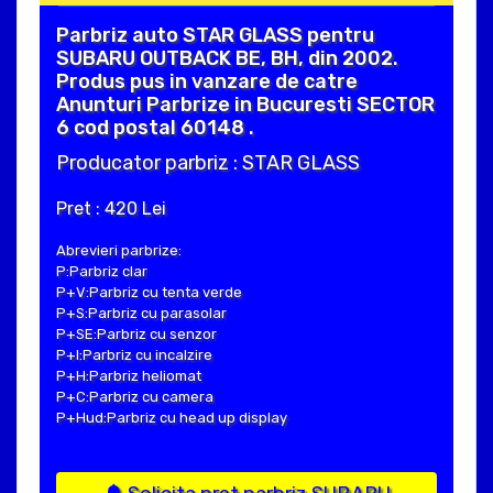
Parbriz auto STAR GLASS pentru
SUBARU OUTBACK BE, BH, din 2002.
Produs pus in vanzare de catre
Anunturi Parbrize in Bucuresti SECTOR
6 cod postal 60148 .
Producator parbriz : STAR GLASS
Pret : 420 Lei
Abrevieri parbrize:
P:Parbriz clar
P+V:Parbriz cu tenta verde
P+S:Parbriz cu parasolar
P+SE:Parbriz cu senzor
P+I:Parbriz cu incalzire
P+H:Parbriz heliomat
P+C:Parbriz cu camera
P+Hud:Parbriz cu head up display