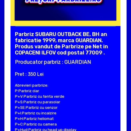
Parbriz SUBARU OUTBACK BE, BH an
fabricatie 1999, marca GUARDIAN.
Produs vandut de Parbrize pe Net in
COPACENI ILFOV cod postal 77009 .
Producator parbriz : GUARDIAN
Pret : 350 Lei
Abrevieri parbrize:
P:Parbriz clar
P+V:Parbriz cu tenta verde
P+S:Parbriz cu parasolar
P+SE:Parbriz cu senzor
P+I:Parbriz cu incalzire
P+H:Parbriz heliomat
P+C:Parbriz cu camera
P+Hud:Parbriz cu head up display