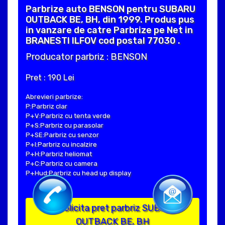
Parbrize auto BENSON pentru SUBARU
OUTBACK BE, BH, din 1999. Produs pus
in vanzare de catre Parbrize pe Net in
BRANESTI ILFOV cod postal 77030 .
Producator parbriz : BENSON
Pret : 190 Lei
Abrevieri parbrize:
P:Parbriz clar
P+V:Parbriz cu tenta verde
P+S:Parbriz cu parasolar
P+SE:Parbriz cu senzor
P+I:Parbriz cu incalzire
P+H:Parbriz heliomat
P+C:Parbriz cu camera
P+Hud:Parbriz cu head up display
Solicita pret parbriz SUBARU
OUTBACK BE, BH