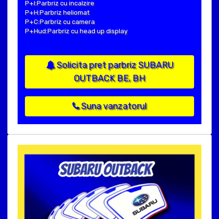
P+I:Parbriz cu incalzire
P+H:Parbriz heliomat
P+C:Parbriz cu camera
P+Hud:Parbriz cu head up display
Solicita pret parbriz SUBARU
OUTBACK BE, BH
Suna vanzatorul