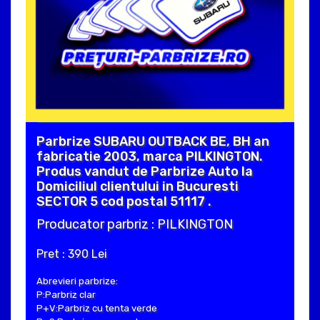
Parbrize SUBARU OUTBACK BE, BH an
fabricatie 2003, marca PILKINGTON.
Produs vandut de Parbrize Auto la
Domiciliul clientului in Bucuresti
SECTOR 5 cod postal 51117 .
Producator parbriz : PILKINGTON
Pret : 390 Lei
Abrevieri parbrize:
P:Parbriz clar
P+V:Parbriz cu tenta verde