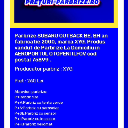
Parbrize SUBARU OUTBACK BE, BH an
fabricatie 2000, marca XYG. Produs
vandut de Parbrize La Domiciliu in
AEROPORTUL OTOPENI ILFOV cod
postal 75899 .
Producator parbriz : XYG
Pret : 260 Lei
Abrevieri parbrize:
P:Parbriz clar
P+V:Parbriz cu tenta verde
P+S:Parbriz cu parasolar
P+SE:Parbriz cu senzor
P+I:Parbriz cu incalzire
P+H:Parbriz heliomat