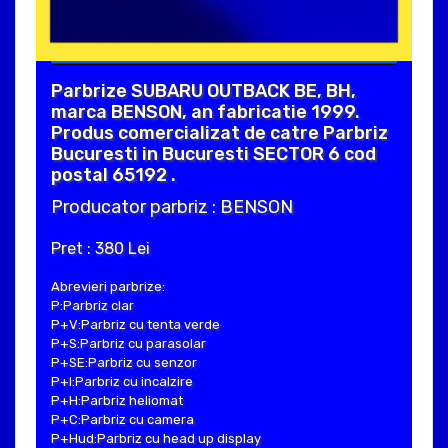
Parbrize SUBARU OUTBACK BE, BH,
marca BENSON, an fabricatie 1999.
Produs comercializat de catre Parbriz
Bucuresti in Bucuresti SECTOR 6 cod
postal 65192 .
Producator parbriz : BENSON
Pret : 380 Lei
Abrevieri parbrize:
P:Parbriz clar
P+V:Parbriz cu tenta verde
P+S:Parbriz cu parasolar
P+SE:Parbriz cu senzor
P+I:Parbriz cu incalzire
P+H:Parbriz heliomat
P+C:Parbriz cu camera
P+Hud:Parbriz cu head up display