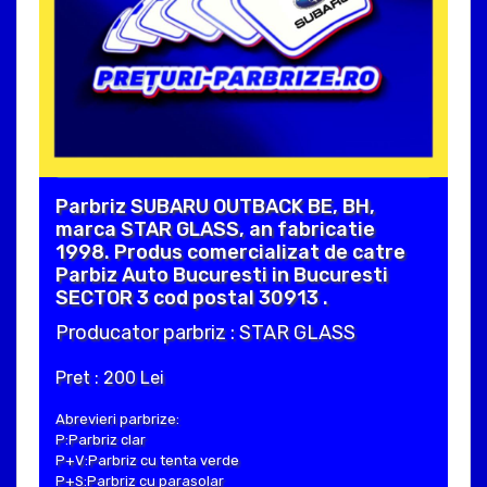
Parbriz SUBARU OUTBACK BE, BH,
marca STAR GLASS, an fabricatie
1998. Produs comercializat de catre
Parbiz Auto Bucuresti in Bucuresti
SECTOR 3 cod postal 30913 .
Producator parbriz : STAR GLASS
Pret : 200 Lei
Abrevieri parbrize:
P:Parbriz clar
P+V:Parbriz cu tenta verde
P+S:Parbriz cu parasolar