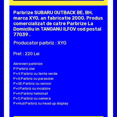
Parbrize SUBARU OUTBACK BE, BH,
marca XYG, an fabricatie 2000. Produs
comercializat de catre Parbrize La
Domiciliu in TANGANU ILFOV cod postal
77039 .
Producator parbriz : XYG
Pret : 220 Lei
Abrevieri parbrize:
P:Parbriz clar
P+V:Parbriz cu tenta verde
P+S:Parbriz cu parasolar
P+SE:Parbriz cu senzor
P+I:Parbriz cu incalzire
P+H:Parbriz heliomat
P+C:Parbriz cu camera
P+Hud:Parbriz cu head up display