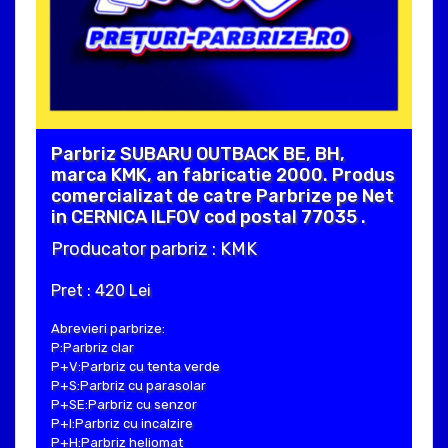
Parbriz SUBARU OUTBACK BE, BH,
marca KMK, an fabricatie 2000. Produs
comercializat de catre Parbrize pe Net
in CERNICA ILFOV cod postal 77035 .
Producator parbriz : KMK
Pret : 420 Lei
Abrevieri parbrize:
P:Parbriz clar
P+V:Parbriz cu tenta verde
P+S:Parbriz cu parasolar
P+SE:Parbriz cu senzor
P+I:Parbriz cu incalzire
P+H:Parbriz heliomat