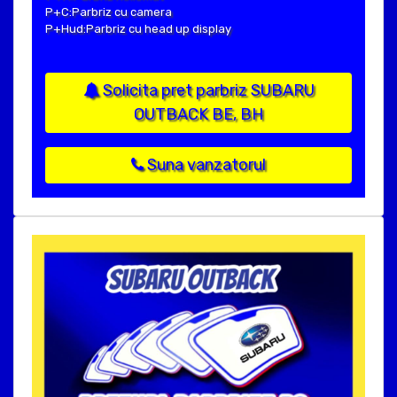
P+C:Parbriz cu camera
P+Hud:Parbriz cu head up display
Solicita pret parbriz SUBARU
OUTBACK BE, BH
Suna vanzatorul