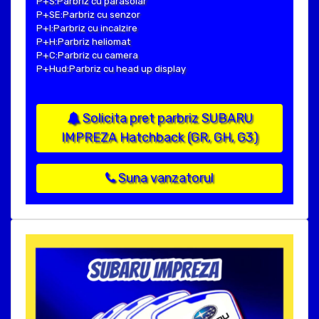
P+S:Parbriz cu parasolar
P+SE:Parbriz cu senzor
P+I:Parbriz cu incalzire
P+H:Parbriz heliomat
P+C:Parbriz cu camera
P+Hud:Parbriz cu head up display
Solicita pret parbriz SUBARU
IMPREZA Hatchback (GR, GH, G3)
Suna vanzatorul