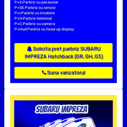
P+S:Parbriz cu parasolar
P+SE:Parbriz cu senzor
P+I:Parbriz cu incalzire
P+H:Parbriz heliomat
P+C:Parbriz cu camera
P+Hud:Parbriz cu head up display
Solicita pret parbriz SUBARU
IMPREZA Hatchback (GR, GH, G3)
Suna vanzatorul