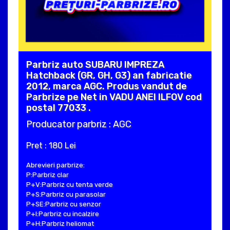
Parbriz auto SUBARU IMPREZA
Hatchback (GR, GH, G3) an fabricatie
2012, marca AGC. Produs vandut de
Parbrize pe Net in VADU ANEI ILFOV cod
postal 77033 .
Producator parbriz : AGC
Pret : 180 Lei
Abrevieri parbrize:
P:Parbriz clar
P+V:Parbriz cu tenta verde
P+S:Parbriz cu parasolar
P+SE:Parbriz cu senzor
P+I:Parbriz cu incalzire
P+H:Parbriz heliomat