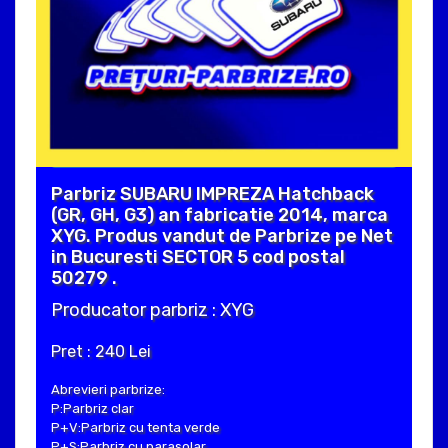
Parbriz SUBARU IMPREZA Hatchback
(GR, GH, G3) an fabricatie 2014, marca
XYG. Produs vandut de Parbrize pe Net
in Bucuresti SECTOR 5 cod postal
50279 .
Producator parbriz : XYG
Pret : 240 Lei
Abrevieri parbrize:
P:Parbriz clar
P+V:Parbriz cu tenta verde
P+S:Parbriz cu parasolar