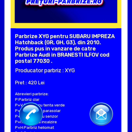
Parbrize XYG pentru SUBARU IMPREZA
Hatchback (GR, GH, G3), din 2010.
Produs pus in vanzare de catre
Parbrize Audi in BRANESTI ILFOV cod
postal 77030 .
Producator parbriz : XYG
Pret : 420 Lei
Abrevieri parbrize:
P:Parbriz clar
P+V:Parbriz cu tenta verde
P+S:Parbriz cu parasolar
P+SE:Parbriz cu senzor
P+I:Parbriz cu incalzire
P+H:Parbriz heliomat