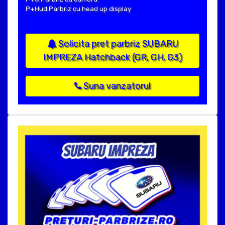
P+Hud:Parbriz cu head up display
Solicita pret parbriz SUBARU
IMPREZA Hatchback (GR, GH, G3)
Suna vanzatorul