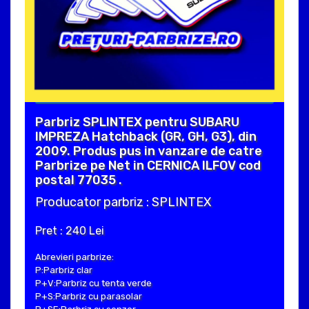
Parbriz SPLINTEX pentru SUBARU
IMPREZA Hatchback (GR, GH, G3), din
2009. Produs pus in vanzare de catre
Parbrize pe Net in CERNICA ILFOV cod
postal 77035 .
Producator parbriz : SPLINTEX
Pret : 240 Lei
Abrevieri parbrize:
P:Parbriz clar
P+V:Parbriz cu tenta verde
P+S:Parbriz cu parasolar