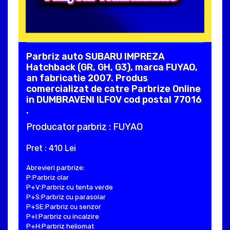
Parbriz auto SUBARU IMPREZA
Hatchback (GR, GH, G3), marca FUYAO,
an fabricatie 2007. Produs
comercializat de catre Parbrize Online
in DUMBRAVENI ILFOV cod postal 77016
.
Producator parbriz : FUYAO
Pret : 410 Lei
Abrevieri parbrize:
P:Parbriz clar
P+V:Parbriz cu tenta verde
P+S:Parbriz cu parasolar
P+SE:Parbriz cu senzor
P+I:Parbriz cu incalzire
P+H:Parbriz heliomat