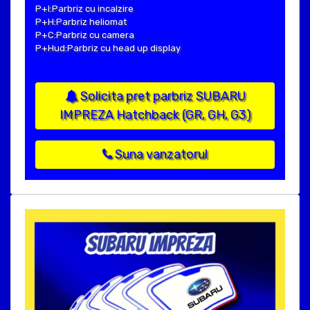
P+I:Parbriz cu incalzire
P+H:Parbriz heliomat
P+C:Parbriz cu camera
P+Hud:Parbriz cu head up display
Solicita pret parbriz SUBARU
IMPREZA Hatchback (GR, GH, G3)
Suna vanzatorul