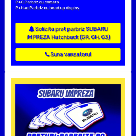
P+C:Parbriz cu camera
P+Hud:Parbriz cu head up display
Solicita pret parbriz SUBARU
IMPREZA Hatchback (GR, GH, G3)
Suna vanzatorul