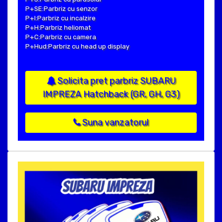
P+SE:Parbriz cu senzor
P+I:Parbriz cu incalzire
P+H:Parbriz heliomat
P+C:Parbriz cu camera
P+Hud:Parbriz cu head up display
Solicita pret parbriz SUBARU
IMPREZA Hatchback (GR, GH, G3)
Suna vanzatorul