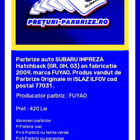
Parbrize auto SUBARU IMPREZA
Hatchback (GR, GH, G3) an fabricatie
2009, marca FUYAO. Produs vandut de
Parbrize Originale in ISLAZ ILFOV cod
postal 77031 .
Producator parbriz : FUYAO
Pret : 420 Lei
Abrevieri parbrize:
P:Parbriz clar
P+V:Parbriz cu tenta verde
P+S:Parbriz cu parasolar