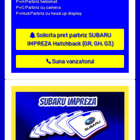
P+H:Parbriz heliomat
P+C:Parbriz cu camera
P+Hud:Parbriz cu head up display
Solicita pret parbriz SUBARU
IMPREZA Hatchback (GR, GH, G3)
Suna vanzatorul