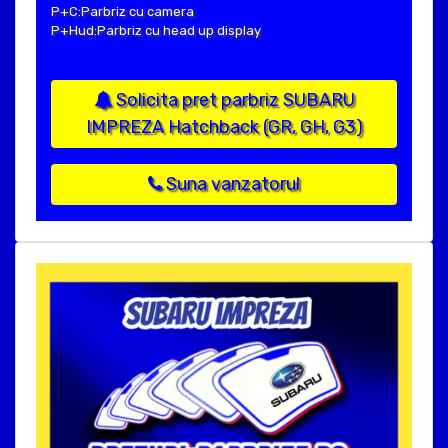
P+C:Parbriz cu camera
P+Hud:Parbriz cu head up display
Solicita pret parbriz SUBARU
IMPREZA Hatchback (GR, GH, G3)
Suna vanzatorul