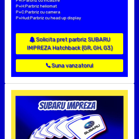
P+I:Parbriz cu incalzire
P+H:Parbriz heliomat
P+C:Parbriz cu camera
P+Hud:Parbriz cu head up display
Solicita pret parbriz SUBARU
IMPREZA Hatchback (GR, GH, G3)
Suna vanzatorul