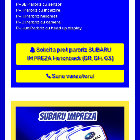
P+SE:Parbriz cu senzor
P+I:Parbriz cu incalzire
P+H:Parbriz heliomat
P+C:Parbriz cu camera
P+Hud:Parbriz cu head up display
Solicita pret parbriz SUBARU
IMPREZA Hatchback (GR, GH, G3)
Suna vanzatorul