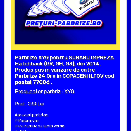
Parbrize XYG pentru SUBARU IMPREZA
Hatchback (GR, GH, G3), din 2014.
Produs pus in vanzare de catre
Parbrize 24 Ore in COPACENI ILFOV cod
postal 77006 .
Producator parbriz : XYG
Pret : 230 Lei
Abrevieri parbrize:
P:Parbriz clar
P+V:Parbriz cu tenta verde