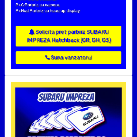
P+C:Parbriz cu camera
P+Hud:Parbriz cu head up display
Solicita pret parbriz SUBARU
IMPREZA Hatchback (GR, GH, G3)
Suna vanzatorul