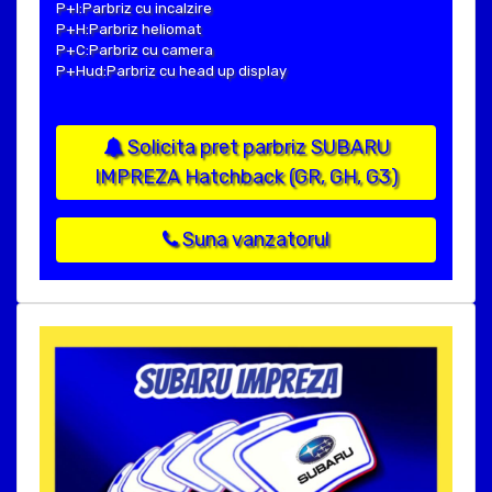
P+I:Parbriz cu incalzire
P+H:Parbriz heliomat
P+C:Parbriz cu camera
P+Hud:Parbriz cu head up display
Solicita pret parbriz SUBARU
IMPREZA Hatchback (GR, GH, G3)
Suna vanzatorul