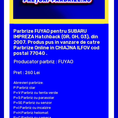
Parbrize FUYAO pentru SUBARU
IMPREZA Hatchback (GR, GH, G3), din
2007. Produs pus in vanzare de catre
Parbrize Online in CHIAJNA ILFOV cod
postal 77040 .
Producator parbriz : FUYAO
Pret : 260 Lei
Abrevieri parbrize:
P:Parbriz clar
P+V:Parbriz cu tenta verde
P+S:Parbriz cu parasolar
P+SE:Parbriz cu senzor
P+I:Parbriz cu incalzire
P+H:Parbriz heliomat
P+C:Parbriz cu camera