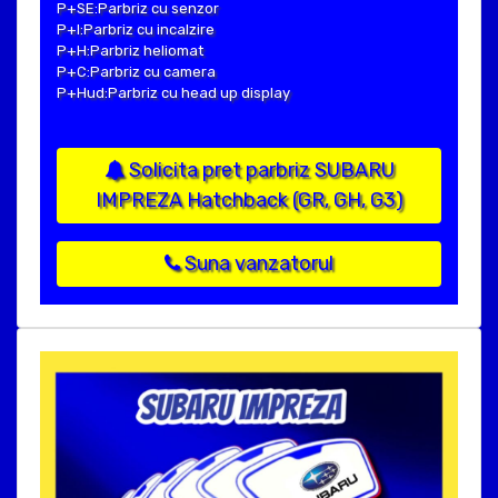
P+SE:Parbriz cu senzor
P+I:Parbriz cu incalzire
P+H:Parbriz heliomat
P+C:Parbriz cu camera
P+Hud:Parbriz cu head up display
Solicita pret parbriz SUBARU
IMPREZA Hatchback (GR, GH, G3)
Suna vanzatorul