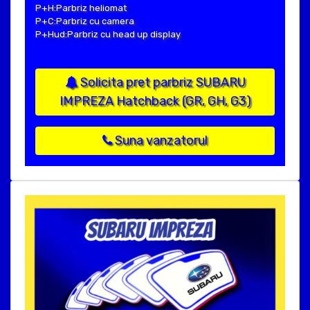
P+H:Parbriz heliomat
P+C:Parbriz cu camera
P+Hud:Parbriz cu head up display
Solicita pret parbriz SUBARU
IMPREZA Hatchback (GR, GH, G3)
Suna vanzatorul