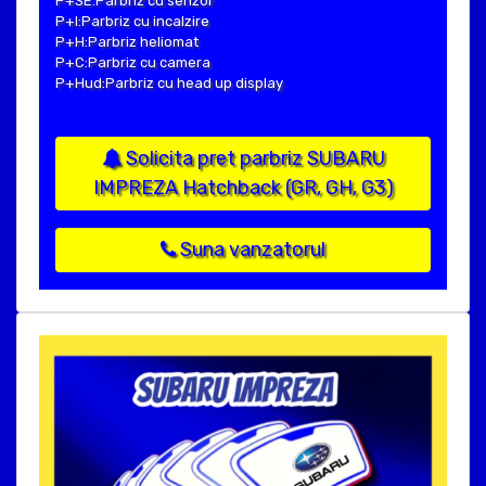
P+SE:Parbriz cu senzor
P+I:Parbriz cu incalzire
P+H:Parbriz heliomat
P+C:Parbriz cu camera
P+Hud:Parbriz cu head up display
Solicita pret parbriz SUBARU
IMPREZA Hatchback (GR, GH, G3)
Suna vanzatorul