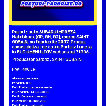
Parbriz auto SUBARU IMPREZA
Hatchback (GR, GH, G3), marca SAINT
GOBAIN, an fabricatie 2007. Produs
comercializat de catre Parbriz Luneta
in BUCIUMENI ILFOV cod postal 71905 .
Producator parbriz : SAINT GOBAIN
Pret : 400 Lei
Abrevieri parbrize:
P:Parbriz clar
P+V:Parbriz cu tenta verde
P+S:Parbriz cu parasolar
P+SE:Parbriz cu senzor
P+I:Parbriz cu incalzire
P+H:Parbriz heliomat