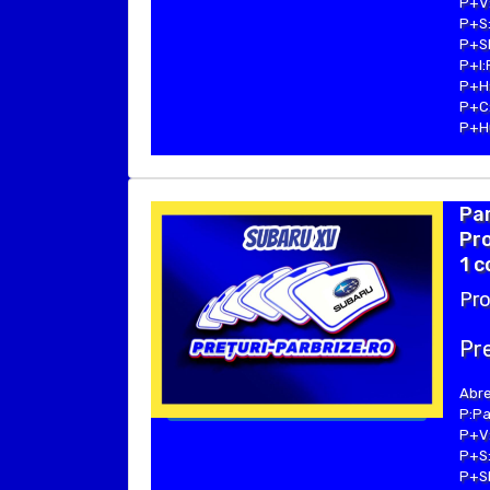
P+V:
P+S:
P+SE
P+I:
P+H:
P+C:
P+Hu
Pa
Pro
1 c
Pro
Pre
Abre
P:Pa
P+V:
P+S:
P+SE