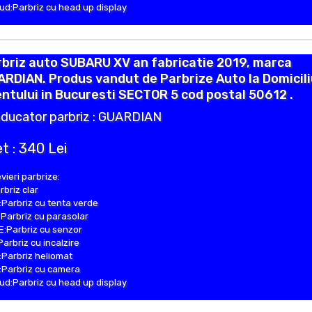
d:Parbriz cu head up display
briz auto SUBARU XV an fabricatie 2019, marca
RDIAN. Produs vandut de Parbrize Auto la Domicili
entului in Bucuresti SECTOR 5 cod postal 50612 .
ducator parbriz : GUARDIAN
t : 340 Lei
vieri parbrize:
rbriz clar
Parbriz cu tenta verde
Parbriz cu parasolar
:Parbriz cu senzor
Parbriz cu incalzire
Parbriz heliomat
Parbriz cu camera
d:Parbriz cu head up display