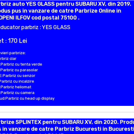
rbriz auto YES GLASS pentru SUBARU XV, din 2019.
dus pus in vanzare de catre Parbrize Online in
PENI ILFOV cod postal 75100 .
ducator parbriz : YES GLASS
t : 170 Lei
vieri parbrize:
rbriz clar
Parbriz cu tenta verde
Parbriz cu parasolar
:Parbriz cu senzor
Parbriz cu incalzire
Parbriz heliomat
Parbriz cu camera
d:Parbriz cu head up display
rbrize SPLINTEX pentru SUBARU XV, din 2020. Prod
 in vanzare de catre Parbriz Bucuresti in Bucurest