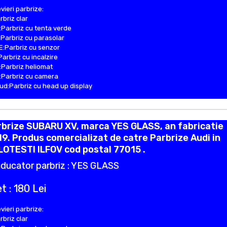
vieri parbrize:
rbriz clar
Parbriz cu tenta verde
Parbriz cu parasolar
:Parbriz cu senzor
Parbriz cu incalzire
Parbriz heliomat
Parbriz cu camera
d:Parbriz cu head up display
rbrize SUBARU XV, marca YES GLASS, an fabricatie
9. Produs comercializat de catre Parbrize Audi in
OTESTI ILFOV cod postal 77015 .
ducator parbriz : YES GLASS
t : 180 Lei
vieri parbrize:
rbriz clar