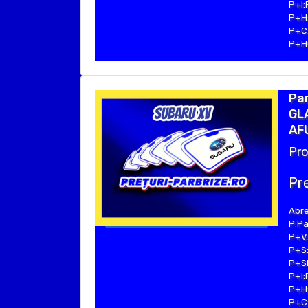
P+I:
P+H:
P+C:
P+Hu
Pa
GLA
AFU
Pro
Pre
Abre
P:Pa
P+V:
P+S:
P+SE
P+I:
P+H:
P+C: