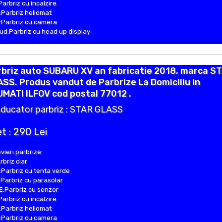
Parbriz cu incalzire
Parbriz heliomat
Parbriz cu camera
d:Parbriz cu head up display
rbriz auto SUBARU XV an fabricatie 2018, marca S
SS. Produs vandut de Parbrize La Domiciliu in
MATI ILFOV cod postal 77012 .
ducator parbriz : STAR GLASS
t : 290 Lei
vieri parbrize:
rbriz clar
Parbriz cu tenta verde
Parbriz cu parasolar
:Parbriz cu senzor
Parbriz cu incalzire
Parbriz heliomat
Parbriz cu camera