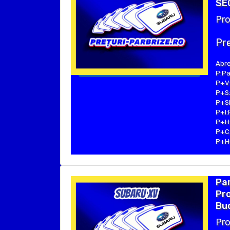
SEC
Pro
Pre
Abre
P:Pa
P+V:
P+S:
P+SE
P+I:
P+H:
P+C:
P+Hu
Par
Pro
Buc
Pro