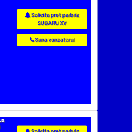
Solicita pret parbriz
SUBARU XV
Suna vanzatorul
us
i
Solicita pret parbriz