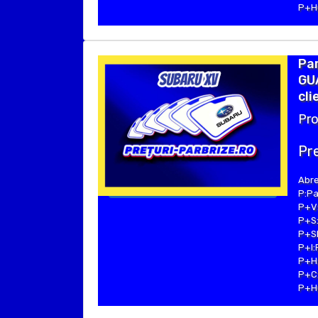
P+Hu
Par
GUA
cli
Pro
Pre
Abre
P:Pa
P+V:
P+S:
P+SE
P+I:
P+H:
P+C:
P+Hu