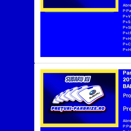
Abre
P:Pa
P+V:
P+S:
P+SE
P+I:
P+H:
P+C:
P+Hu
Pa
201
BAL
Pro
Pre
Abre
P:Pa