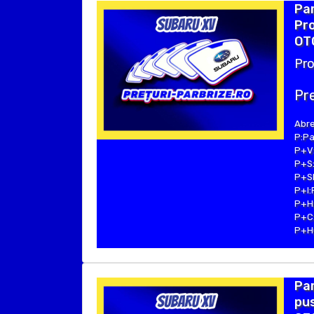
Pa
Pro
OTO
Pro
Pre
Abre
P:Pa
P+V:
P+S:
P+SE
P+I:
P+H:
P+C:
P+Hu
Pa
pus