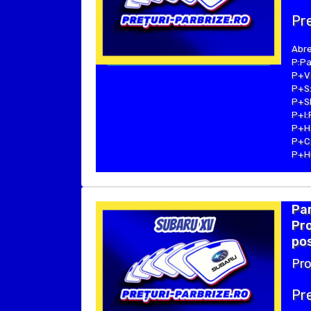
Pre
Abre
P:Pa
P+V:
P+S:
P+SE
P+I:
P+H:
P+C:
P+Hu
Par
Pro
pos
Pro
Pre