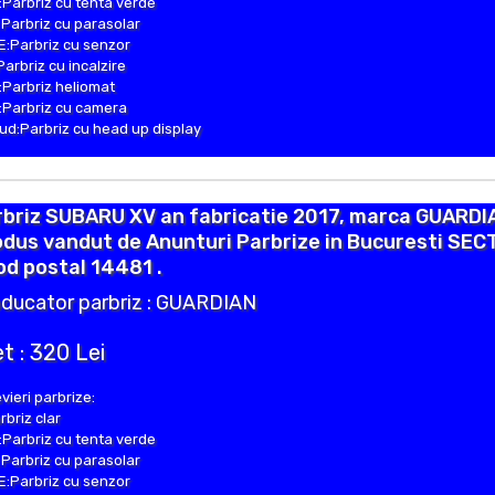
Parbriz cu tenta verde
Parbriz cu parasolar
:Parbriz cu senzor
Parbriz cu incalzire
Parbriz heliomat
Parbriz cu camera
d:Parbriz cu head up display
rbriz SUBARU XV an fabricatie 2017, marca GUARDI
dus vandut de Anunturi Parbrize in Bucuresti SEC
od postal 14481 .
ducator parbriz : GUARDIAN
t : 320 Lei
vieri parbrize:
rbriz clar
Parbriz cu tenta verde
Parbriz cu parasolar
:Parbriz cu senzor