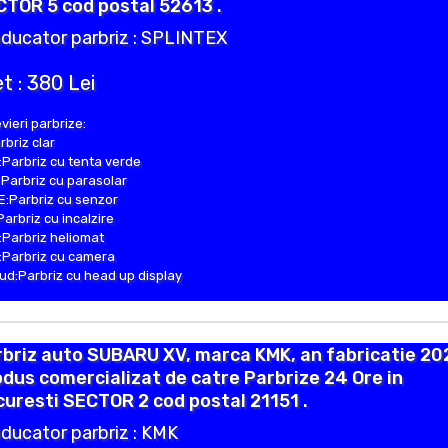
TOR 5 cod postal 52613 .
ducator parbriz : SPLINTEX
t : 380 Lei
vieri parbrize:
rbriz clar
Parbriz cu tenta verde
Parbriz cu parasolar
:Parbriz cu senzor
Parbriz cu incalzire
Parbriz heliomat
Parbriz cu camera
d:Parbriz cu head up display
briz auto SUBARU XV, marca KMK, an fabricatie 20
dus comercializat de catre Parbrize 24 Ore in
uresti SECTOR 2 cod postal 21151 .
ducator parbriz : KMK