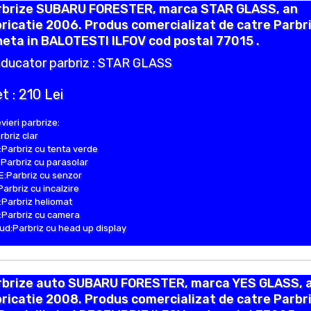
rbrize SUBARU FORESTER, marca STAR GLASS, an
ricatie 2006. Produs comercializat de catre Parbr
eta in BALOTESTI ILFOV cod postal 77015 .
ducator parbriz : STAR GLASS
t : 210 Lei
vieri parbrize:
rbriz clar
Parbriz cu tenta verde
Parbriz cu parasolar
:Parbriz cu senzor
Parbriz cu incalzire
Parbriz heliomat
Parbriz cu camera
d:Parbriz cu head up display
rbrize auto SUBARU FORESTER, marca YES GLASS, 
ricatie 2008. Produs comercializat de catre Parbr