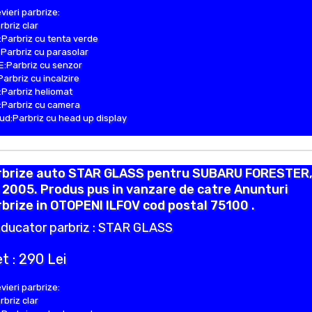
vieri parbrize:
rbriz clar
Parbriz cu tenta verde
Parbriz cu parasolar
:Parbriz cu senzor
Parbriz cu incalzire
Parbriz heliomat
Parbriz cu camera
d:Parbriz cu head up display
rbrize auto STAR GLASS pentru SUBARU FORESTER
 2005. Produs pus in vanzare de catre Anunturi
brize in OTOPENI ILFOV cod postal 75100 .
ducator parbriz : STAR GLASS
t : 290 Lei
vieri parbrize:
rbriz clar