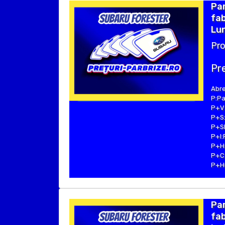
Pa
fab
Lun
Pro
Pre
Abre
P:Pa
P+V:
P+S:
P+SE
P+I:
P+H:
P+C:
P+Hu
Pa
fab