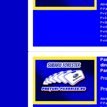
Abre
P:Pa
P+V:
P+S:
P+SE
P+I:
P+H:
P+C:
P+Hu
Pa
din
Par
Pro
Pre
Abre
P:Pa