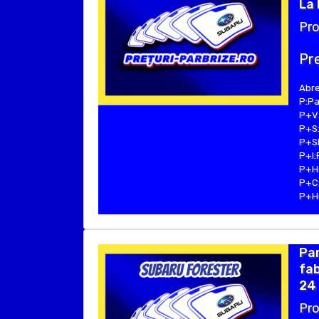
La 
Pro
Pre
Abre
P:Pa
P+V:
P+S:
P+SE
P+I:
P+H:
P+C:
P+Hu
Pa
fab
24 
Pro