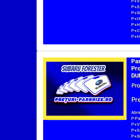
P+V:
P+S:
P+SE
P+I:
P+H:
P+C:
P+Hu
Pa
Pro
DU
Pro
Pre
Abre
P:Pa
P+V:
P+S:
P+SE