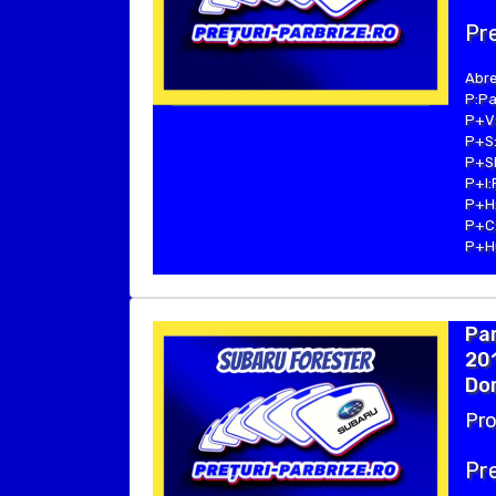
Pre
Abre
P:Pa
P+V:
P+S:
P+SE
P+I:
P+H:
P+C:
P+Hu
Pa
201
Dom
Pro
Pre