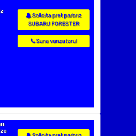
iz
Solicita pret parbriz
SUBARU FORESTER
Suna vanzatorul
an
ize
Solicita pret parbriz