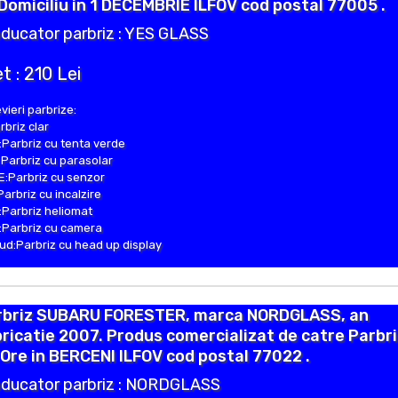
Domiciliu in 1 DECEMBRIE ILFOV cod postal 77005 .
ducator parbriz : YES GLASS
t : 210 Lei
vieri parbrize:
rbriz clar
Parbriz cu tenta verde
Parbriz cu parasolar
:Parbriz cu senzor
Parbriz cu incalzire
Parbriz heliomat
Parbriz cu camera
d:Parbriz cu head up display
rbriz SUBARU FORESTER, marca NORDGLASS, an
ricatie 2007. Produs comercializat de catre Parbr
Ore in BERCENI ILFOV cod postal 77022 .
ducator parbriz : NORDGLASS