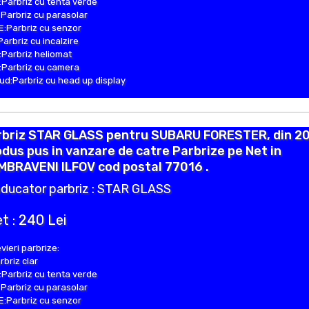
Parbriz cu tenta verde
Parbriz cu parasolar
:Parbriz cu senzor
Parbriz cu incalzire
Parbriz heliomat
Parbriz cu camera
d:Parbriz cu head up display
rbriz STAR GLASS pentru SUBARU FORESTER, din 20
dus pus in vanzare de catre Parbrize pe Net in
MBRAVENI ILFOV cod postal 77016 .
ducator parbriz : STAR GLASS
t : 240 Lei
vieri parbrize:
rbriz clar
Parbriz cu tenta verde
Parbriz cu parasolar
:Parbriz cu senzor