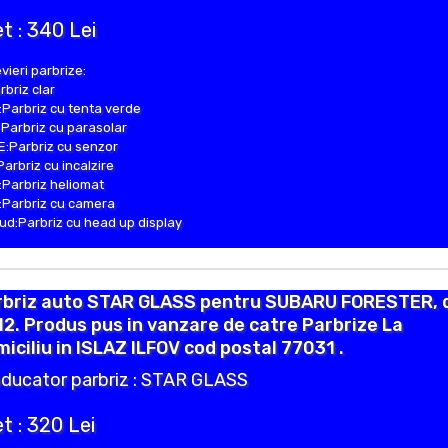
t : 340 Lei
vieri parbrize:
rbriz clar
Parbriz cu tenta verde
Parbriz cu parasolar
:Parbriz cu senzor
Parbriz cu incalzire
Parbriz heliomat
Parbriz cu camera
d:Parbriz cu head up display
rbriz auto STAR GLASS pentru SUBARU FORESTER, 
2. Produs pus in vanzare de catre Parbrize La
iciliu in ISLAZ ILFOV cod postal 77031 .
ducator parbriz : STAR GLASS
t : 320 Lei