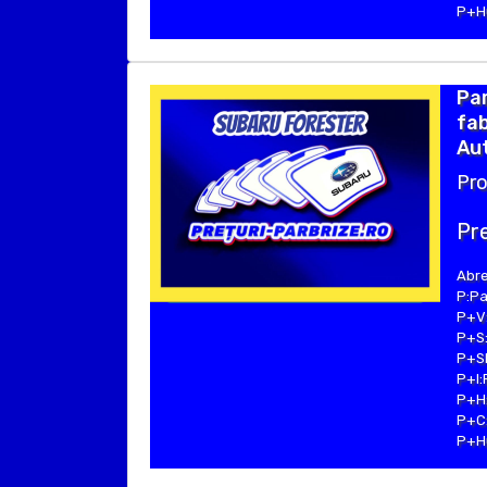
P+Hu
Pa
fab
Aut
Pro
Pre
Abre
P:Pa
P+V:
P+S:
P+SE
P+I:
P+H:
P+C:
P+Hu