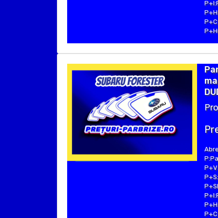
P+I:
P+H:
P+C:
P+Hu
Pa
mar
DUD
Pro
Pre
Abre
P:Pa
P+V:
P+S:
P+SE
P+I:
P+H:
P+C: