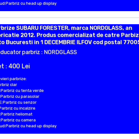
d:Parbriz cu head up display
rbrize SUBARU FORESTER, marca NORDGLASS, an
ricatie 2012. Produs comercializat de catre Parbiz
o Bucuresti in 1 DECEMBRIE ILFOV cod postal 77005
ducator parbriz : NORDGLASS
t : 400 Lei
vieri parbrize:
rbriz clar
Parbriz cu tenta verde
Parbriz cu parasolar
:Parbriz cu senzor
Parbriz cu incalzire
Parbriz heliomat
Parbriz cu camera
d:Parbriz cu head up display