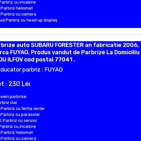
Parbriz cu incalzire
Parbriz heliomat
Parbriz cu camera
d:Parbriz cu head up display
rbrize auto SUBARU FORESTER an fabricatie 2006,
ca FUYAO. Produs vandut de Parbrize La Domiciliu 
U ILFOV cod postal 77041 .
ducator parbriz : FUYAO
t : 230 Lei
vieri parbrize:
rbriz clar
Parbriz cu tenta verde
Parbriz cu parasolar
:Parbriz cu senzor
Parbriz cu incalzire
Parbriz heliomat
Parbriz cu camera