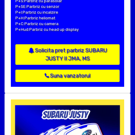
P+S:Parbriz cu parasolar
P+SE:Parbriz cu senzor
P+I:Parbriz cu incalzire
P+H:Parbriz heliomat
P+C:Parbriz cu camera
P+Hud:Parbriz cu head up display
Solicita pret parbriz SUBARU
JUSTY II JMA, MS
Suna vanzatorul