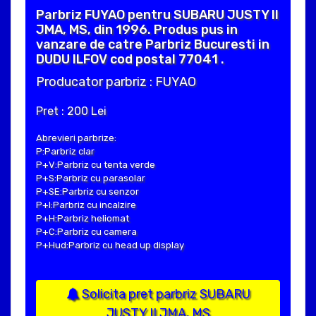
Parbriz FUYAO pentru SUBARU JUSTY II
JMA, MS, din 1996. Produs pus in
vanzare de catre Parbriz Bucuresti in
DUDU ILFOV cod postal 77041 .
Producator parbriz : FUYAO
Pret : 200 Lei
Abrevieri parbrize:
P:Parbriz clar
P+V:Parbriz cu tenta verde
P+S:Parbriz cu parasolar
P+SE:Parbriz cu senzor
P+I:Parbriz cu incalzire
P+H:Parbriz heliomat
P+C:Parbriz cu camera
P+Hud:Parbriz cu head up display
Solicita pret parbriz SUBARU
JUSTY II JMA, MS