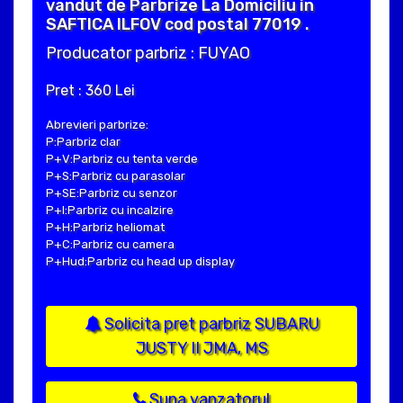
vandut de Parbrize La Domiciliu in
SAFTICA ILFOV cod postal 77019 .
Producator parbriz : FUYAO
Pret : 360 Lei
Abrevieri parbrize:
P:Parbriz clar
P+V:Parbriz cu tenta verde
P+S:Parbriz cu parasolar
P+SE:Parbriz cu senzor
P+I:Parbriz cu incalzire
P+H:Parbriz heliomat
P+C:Parbriz cu camera
P+Hud:Parbriz cu head up display
Solicita pret parbriz SUBARU
JUSTY II JMA, MS
Suna vanzatorul