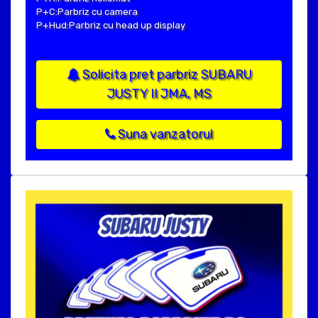
P+C:Parbriz cu camera
P+Hud:Parbriz cu head up display
Solicita pret parbriz SUBARU
JUSTY II JMA, MS
Suna vanzatorul