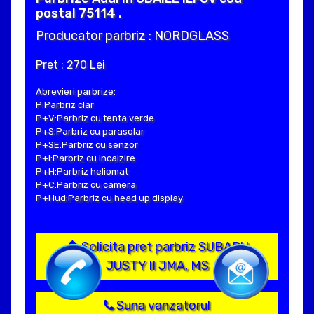
postal 75114 .
Producator parbriz : NORDGLASS
Pret : 270 Lei
Abrevieri parbrize:
P:Parbriz clar
P+V:Parbriz cu tenta verde
P+S:Parbriz cu parasolar
P+SE:Parbriz cu senzor
P+I:Parbriz cu incalzire
P+H:Parbriz heliomat
P+C:Parbriz cu camera
P+Hud:Parbriz cu head up display
Solicita pret parbriz SUBARU
JUSTY II JMA, MS
Suna vanzatorul