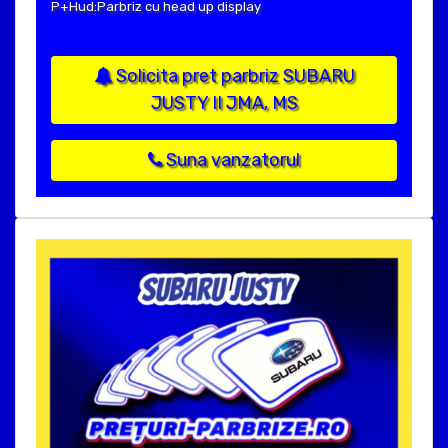
P+Hud:Parbriz cu head up display
Solicita pret parbriz SUBARU
JUSTY II JMA, MS
Suna vanzatorul