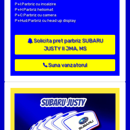
P+I:Parbriz cu incalzire
P+H:Parbriz heliomat
P+C:Parbriz cu camera
P+Hud:Parbriz cu head up display
Solicita pret parbriz SUBARU
JUSTY II JMA, MS
Suna vanzatorul