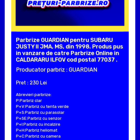
Parbrize GUARDIAN pentru SUBARU
JUSTY II JMA, MS, din 1998. Produs pus
in vanzare de catre Parbrize Online in
CALDARARU ILFOV cod postal 77037 .
Producator parbriz : GUARDIAN
Pret : 230 Lei
Abrevieri parbrize:
P:Parbriz clar
P+V:Parbriz cu tenta verde
P+S:Parbriz cu parasolar
P+SE:Parbriz cu senzor
P+I:Parbriz cu incalzire
P+H:Parbriz heliomat
P+C:Parbriz cu camera