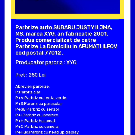
Parbrize auto SUBARU JUSTY II JMA,
MS, marca XYG, an fabricatie 2001.
Produs comercializat de catre
Parbrize La Domiciliu in AFUMATI ILFOV
cod postal 77012 .
Producator parbriz : XYG
Pret : 280 Lei
Abrevieri parbrize:
P:Parbriz clar
P+V:Parbriz cu tenta verde
P+S:Parbriz cu parasolar
P+SE:Parbriz cu senzor
P+I:Parbriz cu incalzire
P+H:Parbriz heliomat
P+C:Parbriz cu camera
P+Hud:Parbriz cu head up display