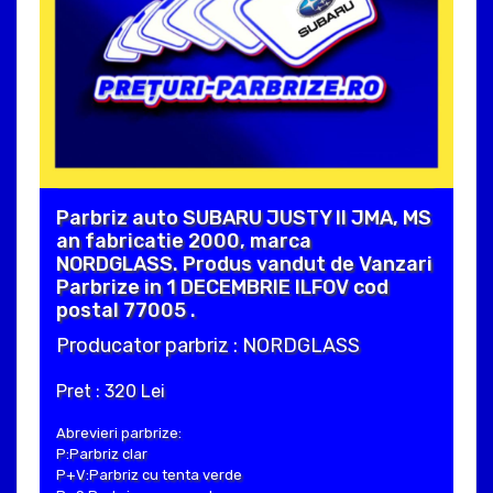
Parbriz auto SUBARU JUSTY II JMA, MS
an fabricatie 2000, marca
NORDGLASS. Produs vandut de Vanzari
Parbrize in 1 DECEMBRIE ILFOV cod
postal 77005 .
Producator parbriz : NORDGLASS
Pret : 320 Lei
Abrevieri parbrize:
P:Parbriz clar
P+V:Parbriz cu tenta verde