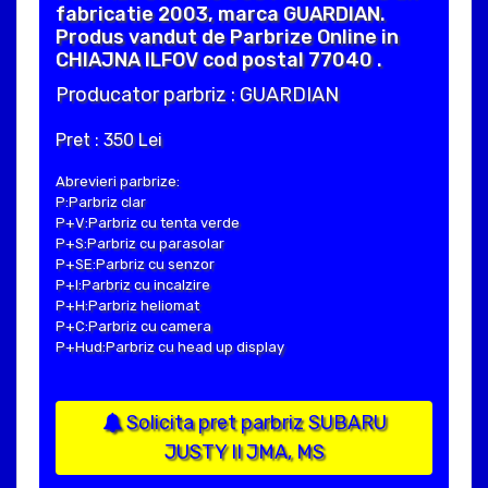
fabricatie 2003, marca GUARDIAN.
Produs vandut de Parbrize Online in
CHIAJNA ILFOV cod postal 77040 .
Producator parbriz : GUARDIAN
Pret : 350 Lei
Abrevieri parbrize:
P:Parbriz clar
P+V:Parbriz cu tenta verde
P+S:Parbriz cu parasolar
P+SE:Parbriz cu senzor
P+I:Parbriz cu incalzire
P+H:Parbriz heliomat
P+C:Parbriz cu camera
P+Hud:Parbriz cu head up display
Solicita pret parbriz SUBARU
JUSTY II JMA, MS