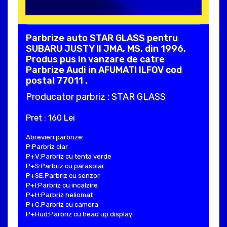
Parbrize auto STAR GLASS pentru
SUBARU JUSTY II JMA, MS, din 1996.
Produs pus in vanzare de catre
Parbrize Audi in AFUMATI ILFOV cod
postal 77011 .
Producator parbriz : STAR GLASS
Pret : 160 Lei
Abrevieri parbrize:
P:Parbriz clar
P+V:Parbriz cu tenta verde
P+S:Parbriz cu parasolar
P+SE:Parbriz cu senzor
P+I:Parbriz cu incalzire
P+H:Parbriz heliomat
P+C:Parbriz cu camera
P+Hud:Parbriz cu head up display