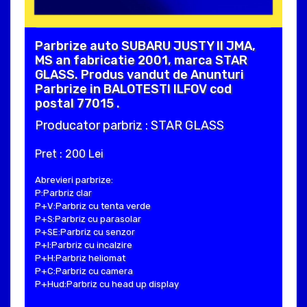
Parbrize auto SUBARU JUSTY II JMA,
MS an fabricatie 2001, marca STAR
GLASS. Produs vandut de Anunturi
Parbrize in BALOTESTI ILFOV cod
postal 77015 .
Producator parbriz : STAR GLASS
Pret : 200 Lei
Abrevieri parbrize:
P:Parbriz clar
P+V:Parbriz cu tenta verde
P+S:Parbriz cu parasolar
P+SE:Parbriz cu senzor
P+I:Parbriz cu incalzire
P+H:Parbriz heliomat
P+C:Parbriz cu camera
P+Hud:Parbriz cu head up display