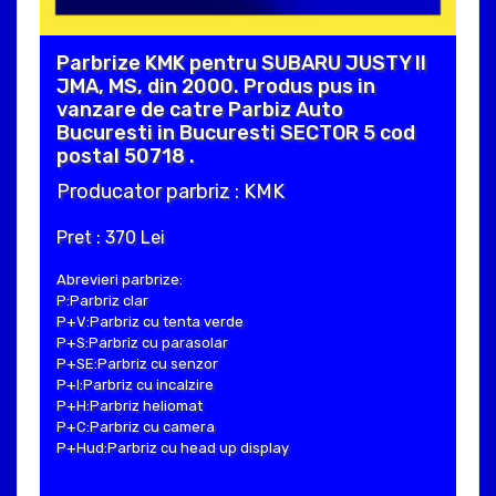
Parbrize KMK pentru SUBARU JUSTY II
JMA, MS, din 2000. Produs pus in
vanzare de catre Parbiz Auto
Bucuresti in Bucuresti SECTOR 5 cod
postal 50718 .
Producator parbriz : KMK
Pret : 370 Lei
Abrevieri parbrize:
P:Parbriz clar
P+V:Parbriz cu tenta verde
P+S:Parbriz cu parasolar
P+SE:Parbriz cu senzor
P+I:Parbriz cu incalzire
P+H:Parbriz heliomat
P+C:Parbriz cu camera
P+Hud:Parbriz cu head up display