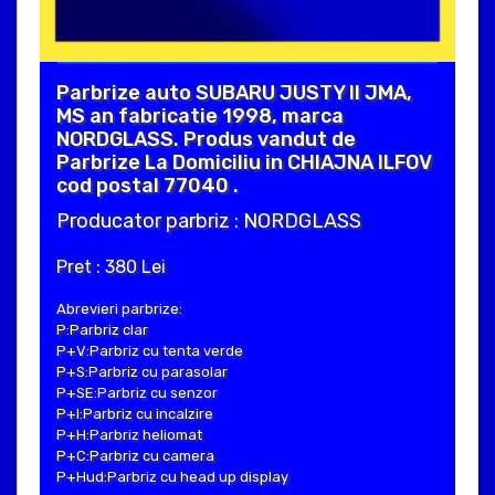
Parbrize auto SUBARU JUSTY II JMA,
MS an fabricatie 1998, marca
NORDGLASS. Produs vandut de
Parbrize La Domiciliu in CHIAJNA ILFOV
cod postal 77040 .
Producator parbriz : NORDGLASS
Pret : 380 Lei
Abrevieri parbrize:
P:Parbriz clar
P+V:Parbriz cu tenta verde
P+S:Parbriz cu parasolar
P+SE:Parbriz cu senzor
P+I:Parbriz cu incalzire
P+H:Parbriz heliomat
P+C:Parbriz cu camera
P+Hud:Parbriz cu head up display