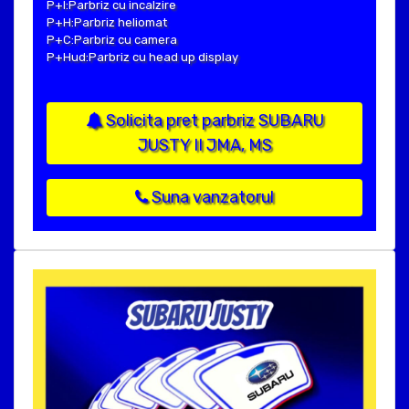
P+I:Parbriz cu incalzire
P+H:Parbriz heliomat
P+C:Parbriz cu camera
P+Hud:Parbriz cu head up display
Solicita pret parbriz SUBARU
JUSTY II JMA, MS
Suna vanzatorul