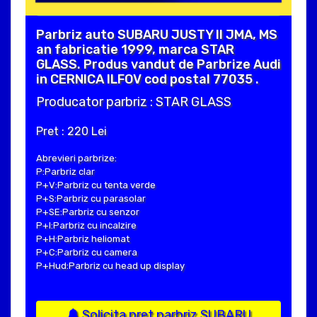
Parbriz auto SUBARU JUSTY II JMA, MS
an fabricatie 1999, marca STAR
GLASS. Produs vandut de Parbrize Audi
in CERNICA ILFOV cod postal 77035 .
Producator parbriz : STAR GLASS
Pret : 220 Lei
Abrevieri parbrize:
P:Parbriz clar
P+V:Parbriz cu tenta verde
P+S:Parbriz cu parasolar
P+SE:Parbriz cu senzor
P+I:Parbriz cu incalzire
P+H:Parbriz heliomat
P+C:Parbriz cu camera
P+Hud:Parbriz cu head up display
Solicita pret parbriz SUBARU