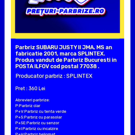
Parbriz SUBARU JUSTY II JMA, MS an
fabricatie 2001, marca SPLINTEX.
Produs vandut de Parbriz Bucuresti in
POSTA ILFOV cod postal 77038 .
Producator parbriz : SPLINTEX
Pret : 360 Lei
Abrevieri parbrize:
P:Parbriz clar
P+V:Parbriz cu tenta verde
P+S:Parbriz cu parasolar
P+SE:Parbriz cu senzor
P+I:Parbriz cu incalzire
P+H:Parbriz heliomat