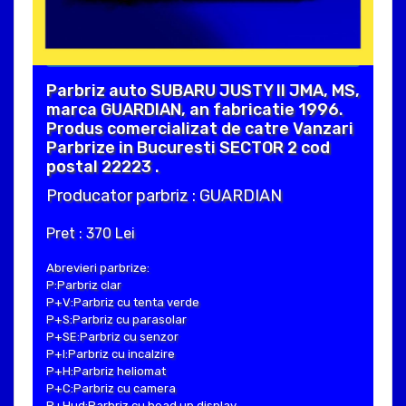
Parbriz auto SUBARU JUSTY II JMA, MS,
marca GUARDIAN, an fabricatie 1996.
Produs comercializat de catre Vanzari
Parbrize in Bucuresti SECTOR 2 cod
postal 22223 .
Producator parbriz : GUARDIAN
Pret : 370 Lei
Abrevieri parbrize:
P:Parbriz clar
P+V:Parbriz cu tenta verde
P+S:Parbriz cu parasolar
P+SE:Parbriz cu senzor
P+I:Parbriz cu incalzire
P+H:Parbriz heliomat
P+C:Parbriz cu camera
P+Hud:Parbriz cu head up display