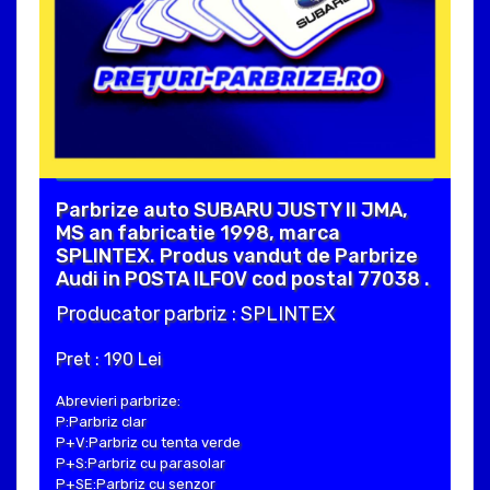
Parbrize auto SUBARU JUSTY II JMA,
MS an fabricatie 1998, marca
SPLINTEX. Produs vandut de Parbrize
Audi in POSTA ILFOV cod postal 77038 .
Producator parbriz : SPLINTEX
Pret : 190 Lei
Abrevieri parbrize:
P:Parbriz clar
P+V:Parbriz cu tenta verde
P+S:Parbriz cu parasolar
P+SE:Parbriz cu senzor