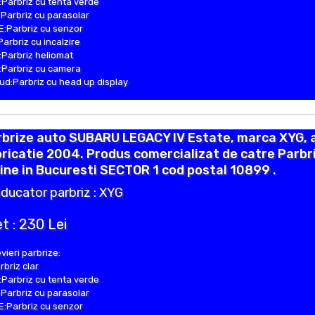
Parbriz cu tenta verde
Parbriz cu parasolar
:Parbriz cu senzor
Parbriz cu incalzire
Parbriz heliomat
Parbriz cu camera
d:Parbriz cu head up display
rbrize auto SUBARU LEGACY IV Estate, marca XYG, 
ricatie 2004. Produs comercializat de catre Parbr
ine in Bucuresti SECTOR 1 cod postal 10899 .
ducator parbriz : XYG
t : 230 Lei
vieri parbrize:
rbriz clar
Parbriz cu tenta verde
Parbriz cu parasolar
:Parbriz cu senzor