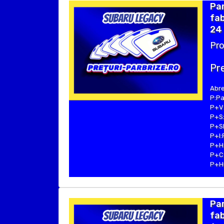
Pa
fab
24 
Pro
Pre
Abre
P:Pa
P+V:
P+S:
P+SE
P+I:
P+H:
P+C:
P+Hu
Pa
fab