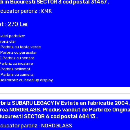
i in Bucuresti SECTOR 3 cod postal 31467 .
ducator parbriz : KMK
t : 270 Lei
vieri parbrize:
rbriz clar
Parbriz cu tenta verde
Parbriz cu parasolar
:Parbriz cu senzor
Parbriz cu incalzire
Parbriz heliomat
Parbriz cu camera
d:Parbriz cu head up display
briz SUBARU LEGACY IV Estate an fabricatie 2004,
rca NORDGLASS. Produs vandut de Parbrize Origina
Bucuresti SECTOR 6 cod postal 68413 .
ducator parbriz : NORDGLASS