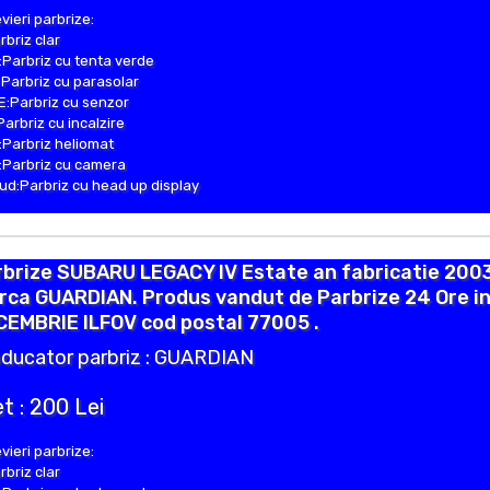
vieri parbrize:
rbriz clar
Parbriz cu tenta verde
Parbriz cu parasolar
:Parbriz cu senzor
Parbriz cu incalzire
Parbriz heliomat
Parbriz cu camera
d:Parbriz cu head up display
brize SUBARU LEGACY IV Estate an fabricatie 2003
ca GUARDIAN. Produs vandut de Parbrize 24 Ore in
CEMBRIE ILFOV cod postal 77005 .
ducator parbriz : GUARDIAN
t : 200 Lei
vieri parbrize:
rbriz clar