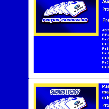
Aud
Pro
Pre
Abre
P:Pa
P+V:
P+S:
P+SE
P+I:
P+H:
P+C:
P+Hu
Par
ma
in 
Pro