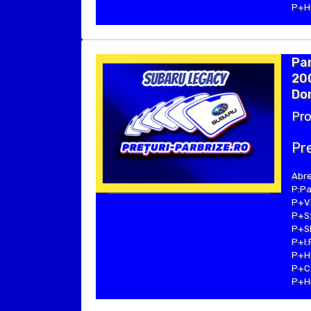
P+Hu
Par
20
Dom
Pro
Pre
Abre
P:Pa
P+V:
P+S:
P+SE
P+I:
P+H:
P+C:
P+Hu