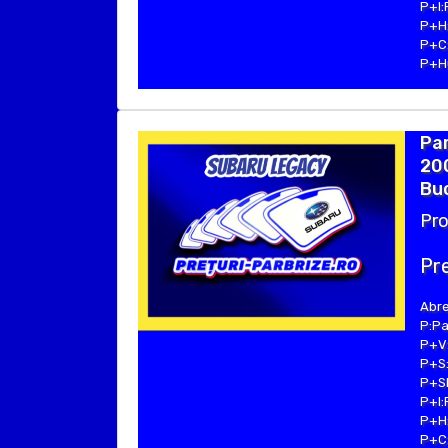
P+I:
P+H:
P+C:
P+Hu
Pa
200
Buc
Pro
Pre
Abre
P:Pa
P+V:
P+S:
P+SE
P+I:
P+H:
P+C: