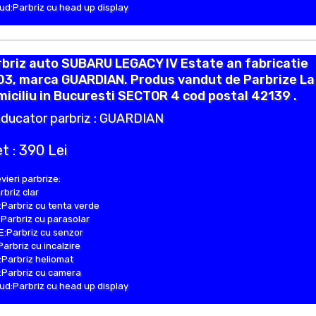
d:Parbriz cu head up display
briz auto SUBARU LEGACY IV Estate an fabricatie
03, marca GUARDIAN. Produs vandut de Parbrize La
iciliu in Bucuresti SECTOR 4 cod postal 42139 .
ducator parbriz : GUARDIAN
t : 390 Lei
vieri parbrize:
rbriz clar
Parbriz cu tenta verde
Parbriz cu parasolar
:Parbriz cu senzor
Parbriz cu incalzire
Parbriz heliomat
Parbriz cu camera
d:Parbriz cu head up display