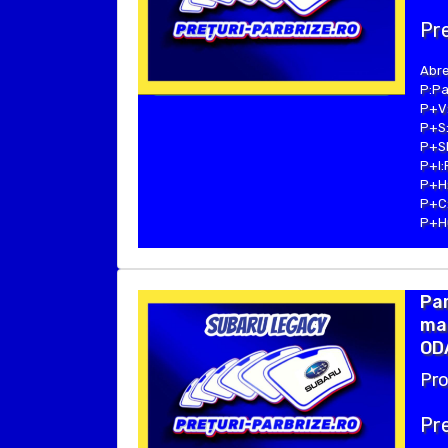
Pre
Abre
P:Pa
P+V:
P+S:
P+SE
P+I:
P+H:
P+C:
P+Hu
Par
mar
ODA
Pro
Pre