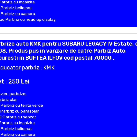
Parbriz cu incalzire
Parbriz heliomat
Parbriz cu camera
d:Parbriz cu head up display
rbrize auto KMK pentru SUBARU LEGACY IV Estate, 
8. Produs pus in vanzare de catre Parbiz Auto
uresti in BUFTEA ILFOV cod postal 70000 .
ducator parbriz : KMK
t : 250 Lei
vieri parbrize:
rbriz clar
Parbriz cu tenta verde
Parbriz cu parasolar
:Parbriz cu senzor
Parbriz cu incalzire
Parbriz heliomat
Parbriz cu camera