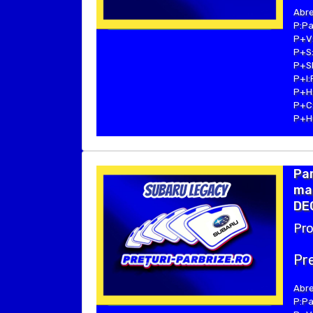
Abre
P:Pa
P+V:
P+S:
P+SE
P+I:
P+H:
P+C:
P+Hu
Par
mar
DE
Pro
Pre
Abre
P:Pa