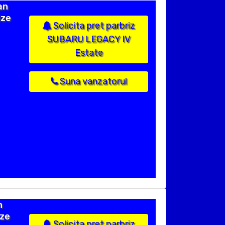
an
ize
Solicita pret parbriz
SUBARU LEGACY IV
Estate
Suna vanzatorul
n
ize
Solicita pret parbriz