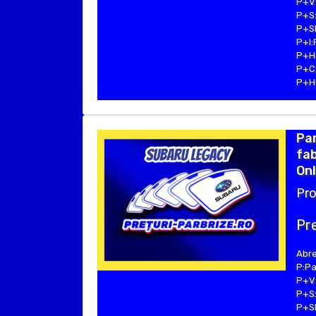
P+V:
P+S:
P+SE
P+I:
P+H:
P+C:
P+Hu
Pa
fab
Onl
Pro
Pre
Abre
P:Pa
P+V:
P+S:
P+SE