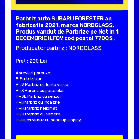
Parbriz auto SUBARU FORESTER an
fabricatie 2021, marca NORDGLASS.
Produs vandut de Parbrize pe Net in 1
DECEMBRIE ILFOV cod postal 77005 .
Producator parbriz : NORDGLASS
Pret : 220 Lei
Abrevieri parbrize:
P:Parbriz clar
P+V:Parbriz cu tenta verde
P+S:Parbriz cu parasolar
P+SE:Parbriz cu senzor
P+I:Parbriz cu incalzire
P+H:Parbriz heliomat
P+C:Parbriz cu camera
P+Hud:Parbriz cu head up display