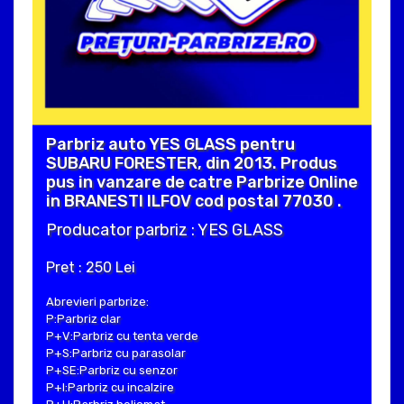
Parbriz auto YES GLASS pentru
SUBARU FORESTER, din 2013. Produs
pus in vanzare de catre Parbrize Online
in BRANESTI ILFOV cod postal 77030 .
Producator parbriz : YES GLASS
Pret : 250 Lei
Abrevieri parbrize:
P:Parbriz clar
P+V:Parbriz cu tenta verde
P+S:Parbriz cu parasolar
P+SE:Parbriz cu senzor
P+I:Parbriz cu incalzire