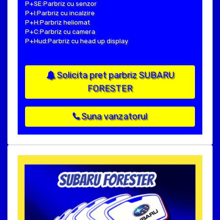
P+SE:Parbriz cu senzor
P+I:Parbriz cu incalzire
P+H:Parbriz heliomat
P+C:Parbriz cu camera
P+Hud:Parbriz cu head up display
Solicita pret parbriz SUBARU
FORESTER
Suna vanzatorul