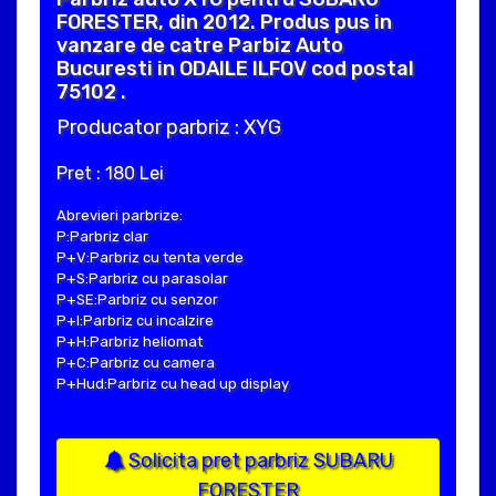
FORESTER, din 2012. Produs pus in
vanzare de catre Parbiz Auto
Bucuresti in ODAILE ILFOV cod postal
75102 .
Producator parbriz : XYG
Pret : 180 Lei
Abrevieri parbrize:
P:Parbriz clar
P+V:Parbriz cu tenta verde
P+S:Parbriz cu parasolar
P+SE:Parbriz cu senzor
P+I:Parbriz cu incalzire
P+H:Parbriz heliomat
P+C:Parbriz cu camera
P+Hud:Parbriz cu head up display
Solicita pret parbriz SUBARU
FORESTER