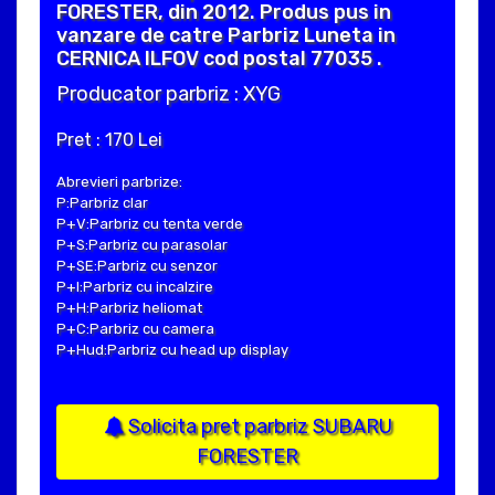
FORESTER, din 2012. Produs pus in
vanzare de catre Parbriz Luneta in
CERNICA ILFOV cod postal 77035 .
Producator parbriz : XYG
Pret : 170 Lei
Abrevieri parbrize:
P:Parbriz clar
P+V:Parbriz cu tenta verde
P+S:Parbriz cu parasolar
P+SE:Parbriz cu senzor
P+I:Parbriz cu incalzire
P+H:Parbriz heliomat
P+C:Parbriz cu camera
P+Hud:Parbriz cu head up display
Solicita pret parbriz SUBARU
FORESTER