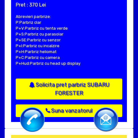
Pret : 370 Lei
Abrevieri parbrize:
P:Parbriz clar
P+V:Parbriz cu tenta verde
P+S:Parbriz cu parasolar
P+SE:Parbriz cu senzor
P+I:Parbriz cu incalzire
P+H:Parbriz heliomat
P+C:Parbriz cu camera
P+Hud:Parbriz cu head up display
Solicita pret parbriz SUBARU
FORESTER
Suna vanzatorul