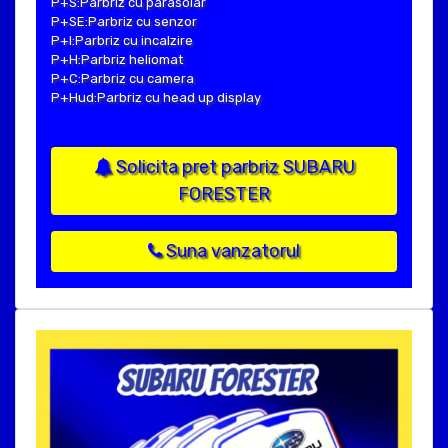
P+S:Parbriz cu parasolar
P+SE:Parbriz cu senzor
P+I:Parbriz cu incalzire
P+H:Parbriz heliomat
P+C:Parbriz cu camera
P+Hud:Parbriz cu head up display
Solicita pret parbriz SUBARU
FORESTER
Suna vanzatorul