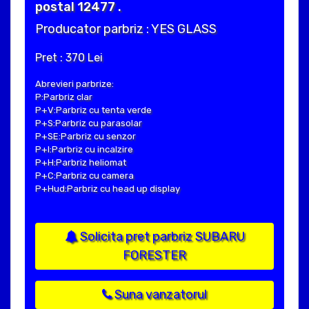
postal 12477 .
Producator parbriz : YES GLASS
Pret : 370 Lei
Abrevieri parbrize:
P:Parbriz clar
P+V:Parbriz cu tenta verde
P+S:Parbriz cu parasolar
P+SE:Parbriz cu senzor
P+I:Parbriz cu incalzire
P+H:Parbriz heliomat
P+C:Parbriz cu camera
P+Hud:Parbriz cu head up display
Solicita pret parbriz SUBARU
FORESTER
Suna vanzatorul