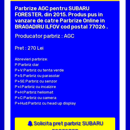
Parbrize AGC pentru SUBARU
FORESTER, din 2015. Produs pus in
vanzare de catre Parbrize Online in
BRAGADIRU ILFOV cod postal 77026 .
Producator parbriz : AGC
Pret : 270 Lei
Abrevieri parbrize:
P:Parbriz clar
P+V:Parbriz cu tenta verde
P+S:Parbriz cu parasolar
P+SE:Parbriz cu senzor
P+I:Parbriz cu incalzire
P+H:Parbriz heliomat
P+C:Parbriz cu camera
P+Hud:Parbriz cu head up display
Solicita pret parbriz SUBARU