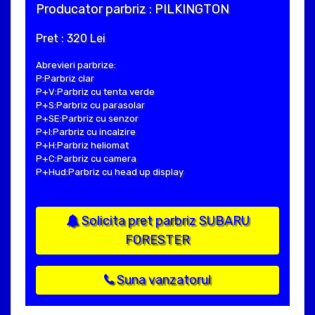
Producator parbriz : PILKINGTON
Pret : 320 Lei
Abrevieri parbrize:
P:Parbriz clar
P+V:Parbriz cu tenta verde
P+S:Parbriz cu parasolar
P+SE:Parbriz cu senzor
P+I:Parbriz cu incalzire
P+H:Parbriz heliomat
P+C:Parbriz cu camera
P+Hud:Parbriz cu head up display
Solicita pret parbriz SUBARU
FORESTER
Suna vanzatorul