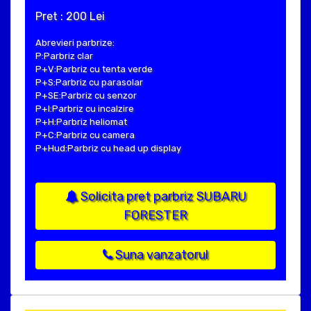
Pret : 200 Lei
Abrevieri parbrize:
P:Parbriz clar
P+V:Parbriz cu tenta verde
P+S:Parbriz cu parasolar
P+SE:Parbriz cu senzor
P+I:Parbriz cu incalzire
P+H:Parbriz heliomat
P+C:Parbriz cu camera
P+Hud:Parbriz cu head up display
Solicita pret parbriz SUBARU
FORESTER
Suna vanzatorul