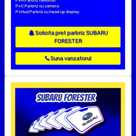
P+H:Parbriz heliomat
P+C:Parbriz cu camera
P+Hud:Parbriz cu head up display
Solicita pret parbriz SUBARU
FORESTER
Suna vanzatorul