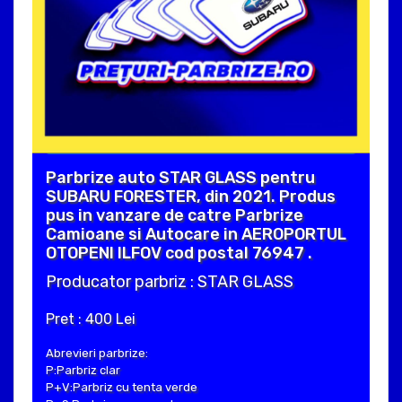
Parbrize auto STAR GLASS pentru
SUBARU FORESTER, din 2021. Produs
pus in vanzare de catre Parbrize
Camioane si Autocare in AEROPORTUL
OTOPENI ILFOV cod postal 76947 .
Producator parbriz : STAR GLASS
Pret : 400 Lei
Abrevieri parbrize:
P:Parbriz clar
P+V:Parbriz cu tenta verde