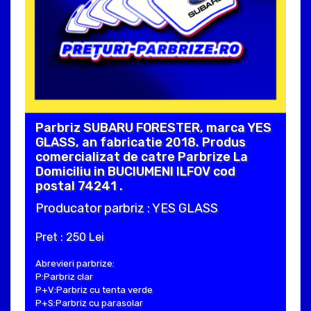
Parbriz SUBARU FORESTER, marca YES
GLASS, an fabricatie 2018. Produs
comercializat de catre Parbrize La
Domiciliu in BUCIUMENI ILFOV cod
postal 74241 .
Producator parbriz : YES GLASS
Pret : 250 Lei
Abrevieri parbrize:
P:Parbriz clar
P+V:Parbriz cu tenta verde
P+S:Parbriz cu parasolar