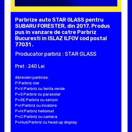
Parbrize auto STAR GLASS pentru
SUBARU FORESTER, din 2017. Produs
pus in vanzare de catre Parbriz
Bucuresti in ISLAZ ILFOV cod postal
77031 .
Producator parbriz : STAR GLASS
Pret : 240 Lei
Abrevieri parbrize:
P:Parbriz clar
P+V:Parbriz cu tenta verde
P+S:Parbriz cu parasolar
P+SE:Parbriz cu senzor
P+I:Parbriz cu incalzire
P+H:Parbriz heliomat
P+C:Parbriz cu camera
P+Hud:Parbriz cu head up display