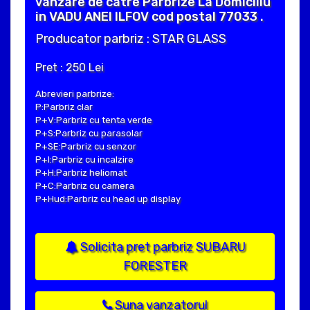
vanzare de catre Parbrize La Domiciliu
in VADU ANEI ILFOV cod postal 77033 .
Producator parbriz : STAR GLASS
Pret : 250 Lei
Abrevieri parbrize:
P:Parbriz clar
P+V:Parbriz cu tenta verde
P+S:Parbriz cu parasolar
P+SE:Parbriz cu senzor
P+I:Parbriz cu incalzire
P+H:Parbriz heliomat
P+C:Parbriz cu camera
P+Hud:Parbriz cu head up display
Solicita pret parbriz SUBARU
FORESTER
Suna vanzatorul