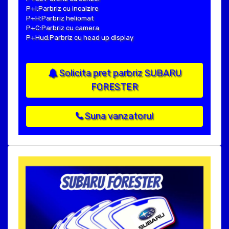
P+I:Parbriz cu incalzire
P+H:Parbriz heliomat
P+C:Parbriz cu camera
P+Hud:Parbriz cu head up display
Solicita pret parbriz SUBARU
FORESTER
Suna vanzatorul