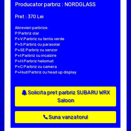
Producator parbriz : NORDGLASS
Pret : 370 Lei
Abrevieri parbrize:
P:Parbriz clar
P+V:Parbriz cu tenta verde
P+S:Parbriz cu parasolar
P+SE:Parbriz cu senzor
P+I:Parbriz cu incalzire
P+H:Parbriz heliomat
P+C:Parbriz cu camera
P+Hud:Parbriz cu head up display
Solicita pret parbriz SUBARU WRX
Saloon
Suna vanzatorul