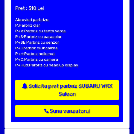
Pret : 310 Lei
Abrevieri parbrize:
P:Parbriz clar
P+V:Parbriz cu tenta verde
P+S:Parbriz cu parasolar
P+SE:Parbriz cu senzor
P+I:Parbriz cu incalzire
P+H:Parbriz heliomat
P+C:Parbriz cu camera
P+Hud:Parbriz cu head up display
Solicita pret parbriz SUBARU WRX
Saloon
Suna vanzatorul