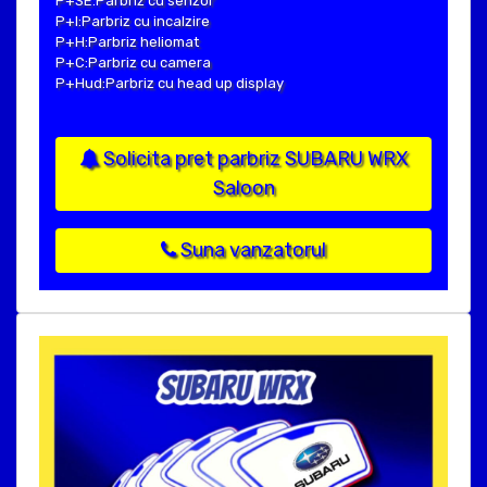
P+SE:Parbriz cu senzor
P+I:Parbriz cu incalzire
P+H:Parbriz heliomat
P+C:Parbriz cu camera
P+Hud:Parbriz cu head up display
Solicita pret parbriz SUBARU WRX
Saloon
Suna vanzatorul