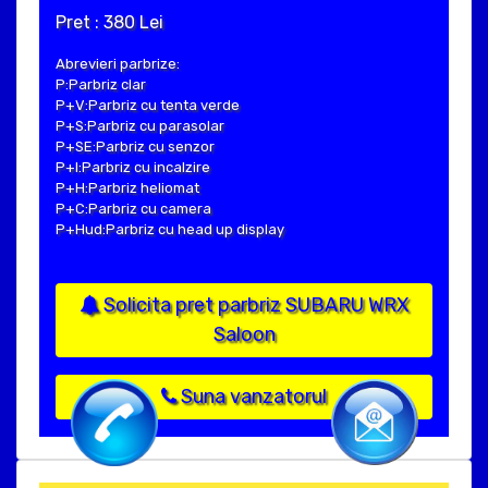
Pret : 380 Lei
Abrevieri parbrize:
P:Parbriz clar
P+V:Parbriz cu tenta verde
P+S:Parbriz cu parasolar
P+SE:Parbriz cu senzor
P+I:Parbriz cu incalzire
P+H:Parbriz heliomat
P+C:Parbriz cu camera
P+Hud:Parbriz cu head up display
Solicita pret parbriz SUBARU WRX
Saloon
Suna vanzatorul