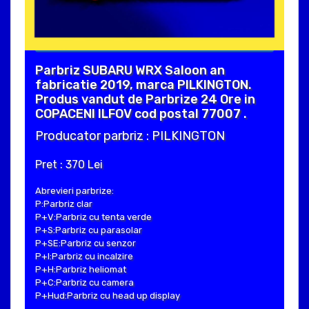
Parbriz SUBARU WRX Saloon an
fabricatie 2019, marca PILKINGTON.
Produs vandut de Parbrize 24 Ore in
COPACENI ILFOV cod postal 77007 .
Producator parbriz : PILKINGTON
Pret : 370 Lei
Abrevieri parbrize:
P:Parbriz clar
P+V:Parbriz cu tenta verde
P+S:Parbriz cu parasolar
P+SE:Parbriz cu senzor
P+I:Parbriz cu incalzire
P+H:Parbriz heliomat
P+C:Parbriz cu camera
P+Hud:Parbriz cu head up display