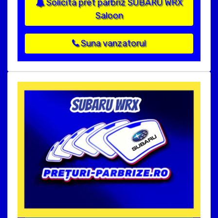
Solicita pret parbriz SUBARU WRX
Saloon
Suna vanzatorul