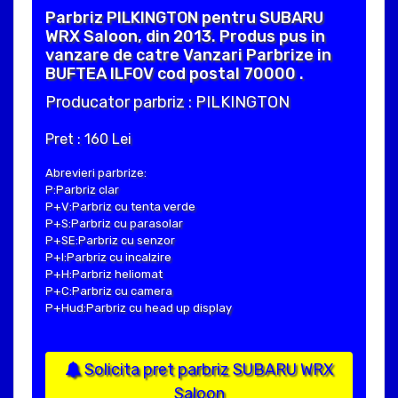
Parbriz PILKINGTON pentru SUBARU
WRX Saloon, din 2013. Produs pus in
vanzare de catre Vanzari Parbrize in
BUFTEA ILFOV cod postal 70000 .
Producator parbriz : PILKINGTON
Pret : 160 Lei
Abrevieri parbrize:
P:Parbriz clar
P+V:Parbriz cu tenta verde
P+S:Parbriz cu parasolar
P+SE:Parbriz cu senzor
P+I:Parbriz cu incalzire
P+H:Parbriz heliomat
P+C:Parbriz cu camera
P+Hud:Parbriz cu head up display
Solicita pret parbriz SUBARU WRX
Saloon