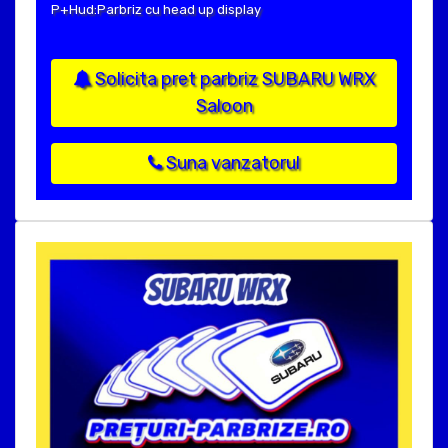
P+Hud:Parbriz cu head up display
Solicita pret parbriz SUBARU WRX
Saloon
Suna vanzatorul