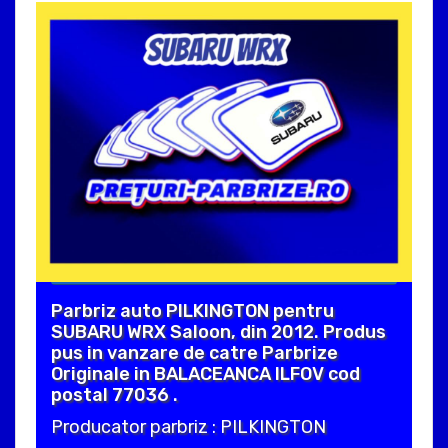
Parbriz auto PILKINGTON pentru
SUBARU WRX Saloon, din 2012. Produs
pus in vanzare de catre Parbrize
Originale in BALACEANCA ILFOV cod
postal 77036 .
Producator parbriz : PILKINGTON