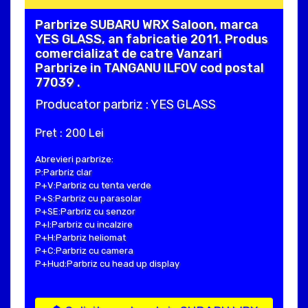
Parbrize SUBARU WRX Saloon, marca
YES GLASS, an fabricatie 2011. Produs
comercializat de catre Vanzari
Parbrize in TANGANU ILFOV cod postal
77039 .
Producator parbriz : YES GLASS
Pret : 200 Lei
Abrevieri parbrize:
P:Parbriz clar
P+V:Parbriz cu tenta verde
P+S:Parbriz cu parasolar
P+SE:Parbriz cu senzor
P+I:Parbriz cu incalzire
P+H:Parbriz heliomat
P+C:Parbriz cu camera
P+Hud:Parbriz cu head up display