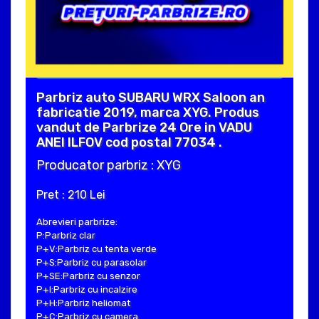
Parbriz auto SUBARU WRX Saloon an
fabricatie 2019, marca XYG. Produs
vandut de Parbrize 24 Ore in VADU
ANEI ILFOV cod postal 77034 .
Producator parbriz : XYG
Pret : 210 Lei
Abrevieri parbrize:
P:Parbriz clar
P+V:Parbriz cu tenta verde
P+S:Parbriz cu parasolar
P+SE:Parbriz cu senzor
P+I:Parbriz cu incalzire
P+H:Parbriz heliomat
P+C:Parbriz cu camera