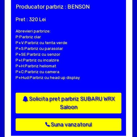
Producator parbriz : BENSON
Pret : 320 Lei
Abrevieri parbrize:
P:Parbriz clar
P+V:Parbriz cu tenta verde
P+S:Parbriz cu parasolar
P+SE:Parbriz cu senzor
P+I:Parbriz cu incalzire
P+H:Parbriz heliomat
P+C:Parbriz cu camera
P+Hud:Parbriz cu head up display
Solicita pret parbriz SUBARU WRX
Saloon
Suna vanzatorul