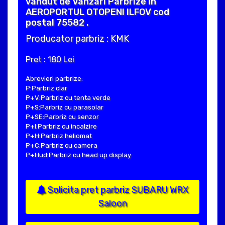
vandut de Vanzari Parbrize in
AEROPORTUL OTOPENI ILFOV cod
postal 75582 .
Producator parbriz : KMK
Pret : 180 Lei
Abrevieri parbrize:
P:Parbriz clar
P+V:Parbriz cu tenta verde
P+S:Parbriz cu parasolar
P+SE:Parbriz cu senzor
P+I:Parbriz cu incalzire
P+H:Parbriz heliomat
P+C:Parbriz cu camera
P+Hud:Parbriz cu head up display
Solicita pret parbriz SUBARU WRX
Saloon