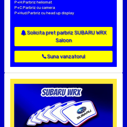
P+H:Parbriz heliomat
P+C:Parbriz cu camera
P+Hud:Parbriz cu head up display
Solicita pret parbriz SUBARU WRX
Saloon
Suna vanzatorul