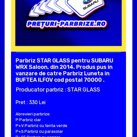
Parbriz STAR GLASS pentru SUBARU
WRX Saloon, din 2014. Produs pus in
vanzare de catre Parbriz Luneta in
BUFTEA ILFOV cod postal 70000 .
Producator parbriz : STAR GLASS
Pret : 330 Lei
Abrevieri parbrize:
P:Parbriz clar
P+V:Parbriz cu tenta verde
P+S:Parbriz cu parasolar