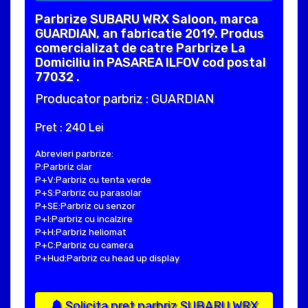
Parbrize SUBARU WRX Saloon, marca
GUARDIAN, an fabricatie 2019. Produs
comercializat de catre Parbrize La
Domiciliu in PASAREA ILFOV cod postal
77032 .
Producator parbriz : GUARDIAN
Pret : 240 Lei
Abrevieri parbrize:
P:Parbriz clar
P+V:Parbriz cu tenta verde
P+S:Parbriz cu parasolar
P+SE:Parbriz cu senzor
P+I:Parbriz cu incalzire
P+H:Parbriz heliomat
P+C:Parbriz cu camera
P+Hud:Parbriz cu head up display
Solicita pret parbriz SUBARU WRX