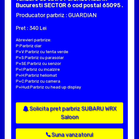
Bucuresti SECTOR 6 cod postal 65095 .
Producator parbriz : GUARDIAN
Pret : 340 Lei
Abrevieri parbrize:
P:Parbriz clar
P+V:Parbriz cu tenta verde
P+S:Parbriz cu parasolar
P+SE:Parbriz cu senzor
P+I:Parbriz cu incalzire
P+H:Parbriz heliomat
P+C:Parbriz cu camera
P+Hud:Parbriz cu head up display
Solicita pret parbriz SUBARU WRX
Saloon
Suna vanzatorul