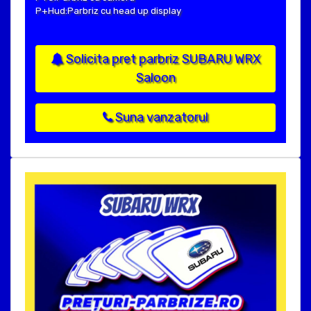
P+Hud:Parbriz cu head up display
Solicita pret parbriz SUBARU WRX
Saloon
Suna vanzatorul