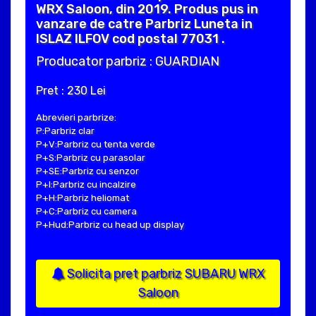
WRX Saloon, din 2019. Produs pus in
vanzare de catre Parbriz Luneta in
ISLAZ ILFOV cod postal 77031 .
Producator parbriz : GUARDIAN
Pret : 230 Lei
Abrevieri parbrize:
P:Parbriz clar
P+V:Parbriz cu tenta verde
P+S:Parbriz cu parasolar
P+SE:Parbriz cu senzor
P+I:Parbriz cu incalzire
P+H:Parbriz heliomat
P+C:Parbriz cu camera
P+Hud:Parbriz cu head up display
Solicita pret parbriz SUBARU WRX
Saloon