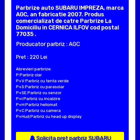
Parbrize auto SUBARU IMPREZA, marca
AGC, an fabricatie 2007. Produs
comercializat de catre Parbrize La
Domiciliu in CERNICA ILFOV cod postal
77035 .
Producator parbriz : AGC
Pret : 220 Lei
Abrevieri parbrize:
P:Parbriz clar
P+V:Parbriz cu tenta verde
P+S:Parbriz cu parasolar
P+SE:Parbriz cu senzor
P+I:Parbriz cu incalzire
P+H:Parbriz heliomat
P+C:Parbriz cu camera
P+Hud:Parbriz cu head up display
Solicita pret parbriz SUBARU