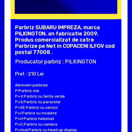
Parbriz SUBARU IMPREZA, marca
PILKINGTON, an fabricatie 2009.
Produs comercializat de catre
Parbrize pe Net in COPACENI ILFOV cod
postal 77008 .
Producator parbriz : PILKINGTON
Pret : 210 Lei
Abrevieri parbrize:
P:Parbriz clar
P+V:Parbriz cu tenta verde
P+S:Parbriz cu parasolar
P+SE:Parbriz cu senzor
P+I:Parbriz cu incalzire
P+H:Parbriz heliomat
P+C:Parbriz cu camera
P+Hud:Parbriz cu head up display