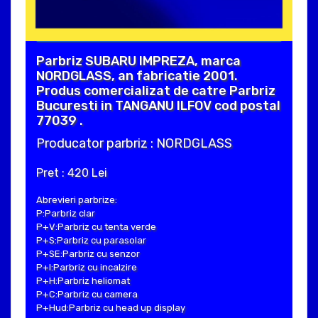
Parbriz SUBARU IMPREZA, marca
NORDGLASS, an fabricatie 2001.
Produs comercializat de catre Parbriz
Bucuresti in TANGANU ILFOV cod postal
77039 .
Producator parbriz : NORDGLASS
Pret : 420 Lei
Abrevieri parbrize:
P:Parbriz clar
P+V:Parbriz cu tenta verde
P+S:Parbriz cu parasolar
P+SE:Parbriz cu senzor
P+I:Parbriz cu incalzire
P+H:Parbriz heliomat
P+C:Parbriz cu camera
P+Hud:Parbriz cu head up display