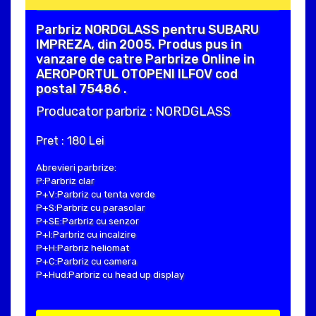
Parbriz NORDGLASS pentru SUBARU
IMPREZA, din 2005. Produs pus in
vanzare de catre Parbrize Online in
AEROPORTUL OTOPENI ILFOV cod
postal 75486 .
Producator parbriz : NORDGLASS
Pret : 180 Lei
Abrevieri parbrize:
P:Parbriz clar
P+V:Parbriz cu tenta verde
P+S:Parbriz cu parasolar
P+SE:Parbriz cu senzor
P+I:Parbriz cu incalzire
P+H:Parbriz heliomat
P+C:Parbriz cu camera
P+Hud:Parbriz cu head up display