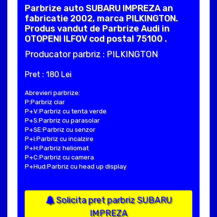
Parbrize auto SUBARU IMPREZA an
fabricatie 2002, marca PILKINGTON.
Produs vandut de Parbrize Audi in
OTOPENI ILFOV cod postal 75100 .
Producator parbriz : PILKINGTON
Pret : 180 Lei
Abrevieri parbrize:
P:Parbriz clar
P+V:Parbriz cu tenta verde
P+S:Parbriz cu parasolar
P+SE:Parbriz cu senzor
P+I:Parbriz cu incalzire
P+H:Parbriz heliomat
P+C:Parbriz cu camera
P+Hud:Parbriz cu head up display
Solicita pret parbriz SUBARU
IMPREZA