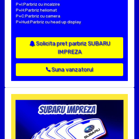
P+I:Parbriz cu incalzire
P+H:Parbriz heliomat
P+C:Parbriz cu camera
P+Hud:Parbriz cu head up display
Solicita pret parbriz SUBARU
IMPREZA
Suna vanzatorul