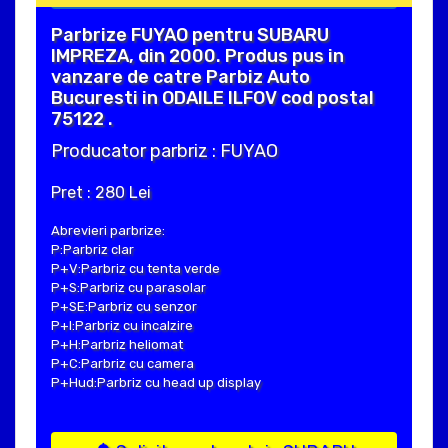
Parbrize FUYAO pentru SUBARU
IMPREZA, din 2000. Produs pus in
vanzare de catre Parbiz Auto
Bucuresti in ODAILE ILFOV cod postal
75122 .
Producator parbriz : FUYAO
Pret : 280 Lei
Abrevieri parbrize:
P:Parbriz clar
P+V:Parbriz cu tenta verde
P+S:Parbriz cu parasolar
P+SE:Parbriz cu senzor
P+I:Parbriz cu incalzire
P+H:Parbriz heliomat
P+C:Parbriz cu camera
P+Hud:Parbriz cu head up display