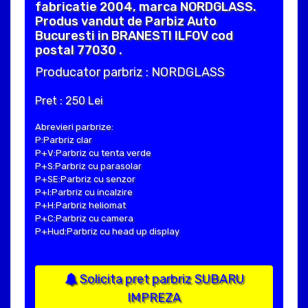
fabricatie 2004, marca NORDGLASS.
Produs vandut de Parbiz Auto
Bucuresti in BRANESTI ILFOV cod
postal 77030 .
Producator parbriz : NORDGLASS
Pret : 250 Lei
Abrevieri parbrize:
P:Parbriz clar
P+V:Parbriz cu tenta verde
P+S:Parbriz cu parasolar
P+SE:Parbriz cu senzor
P+I:Parbriz cu incalzire
P+H:Parbriz heliomat
P+C:Parbriz cu camera
P+Hud:Parbriz cu head up display
Solicita pret parbriz SUBARU
IMPREZA