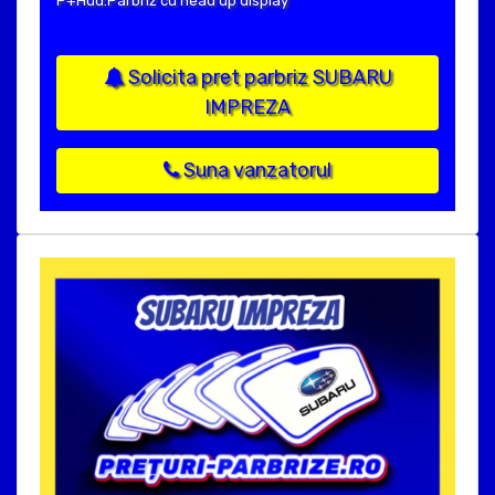
P+Hud:Parbriz cu head up display
Solicita pret parbriz SUBARU
IMPREZA
Suna vanzatorul