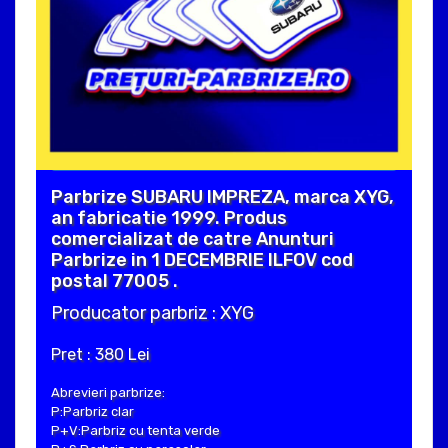
Parbrize SUBARU IMPREZA, marca XYG,
an fabricatie 1999. Produs
comercializat de catre Anunturi
Parbrize in 1 DECEMBRIE ILFOV cod
postal 77005 .
Producator parbriz : XYG
Pret : 380 Lei
Abrevieri parbrize:
P:Parbriz clar
P+V:Parbriz cu tenta verde