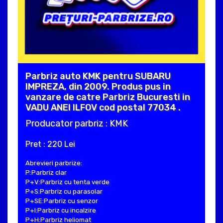
Parbriz auto KMK pentru SUBARU
IMPREZA, din 2009. Produs pus in
vanzare de catre Parbriz Bucuresti in
VADU ANEI ILFOV cod postal 77034 .
Producator parbriz : KMK
Pret : 220 Lei
Abrevieri parbrize:
P:Parbriz clar
P+V:Parbriz cu tenta verde
P+S:Parbriz cu parasolar
P+SE:Parbriz cu senzor
P+I:Parbriz cu incalzire
P+H:Parbriz heliomat