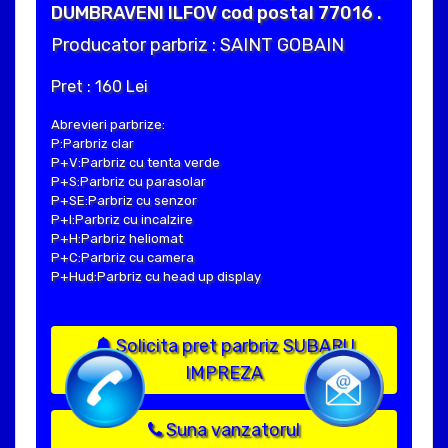
DUMBRAVENI ILFOV cod postal 77016 .
Producator parbriz : SAINT GOBAIN
Pret : 160 Lei
Abrevieri parbrize:
P:Parbriz clar
P+V:Parbriz cu tenta verde
P+S:Parbriz cu parasolar
P+SE:Parbriz cu senzor
P+I:Parbriz cu incalzire
P+H:Parbriz heliomat
P+C:Parbriz cu camera
P+Hud:Parbriz cu head up display
Solicita pret parbriz SUBARU
IMPREZA
Suna vanzatorul