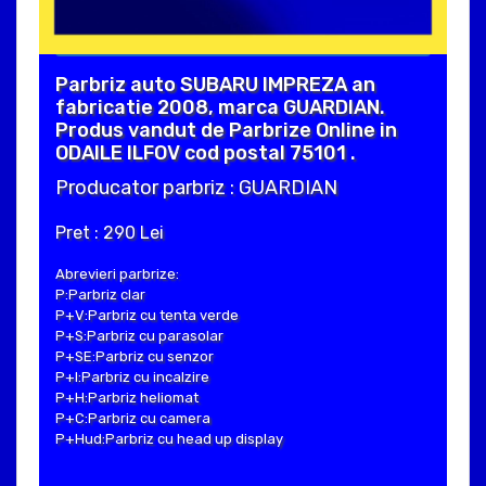
Parbriz auto SUBARU IMPREZA an
fabricatie 2008, marca GUARDIAN.
Produs vandut de Parbrize Online in
ODAILE ILFOV cod postal 75101 .
Producator parbriz : GUARDIAN
Pret : 290 Lei
Abrevieri parbrize:
P:Parbriz clar
P+V:Parbriz cu tenta verde
P+S:Parbriz cu parasolar
P+SE:Parbriz cu senzor
P+I:Parbriz cu incalzire
P+H:Parbriz heliomat
P+C:Parbriz cu camera
P+Hud:Parbriz cu head up display