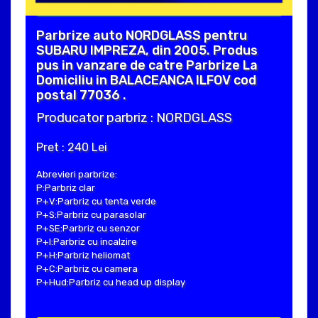
Parbrize auto NORDGLASS pentru
SUBARU IMPREZA, din 2005. Produs
pus in vanzare de catre Parbrize La
Domiciliu in BALACEANCA ILFOV cod
postal 77036 .
Producator parbriz : NORDGLASS
Pret : 240 Lei
Abrevieri parbrize:
P:Parbriz clar
P+V:Parbriz cu tenta verde
P+S:Parbriz cu parasolar
P+SE:Parbriz cu senzor
P+I:Parbriz cu incalzire
P+H:Parbriz heliomat
P+C:Parbriz cu camera
P+Hud:Parbriz cu head up display