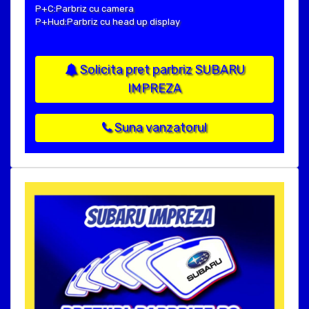
P+C:Parbriz cu camera
P+Hud:Parbriz cu head up display
Solicita pret parbriz SUBARU
IMPREZA
Suna vanzatorul