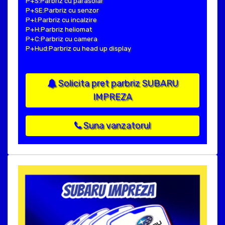
P+S:Parbriz cu parasolar
P+SE:Parbriz cu senzor
P+I:Parbriz cu incalzire
P+H:Parbriz heliomat
P+C:Parbriz cu camera
P+Hud:Parbriz cu head up display
Solicita pret parbriz SUBARU
IMPREZA
Suna vanzatorul