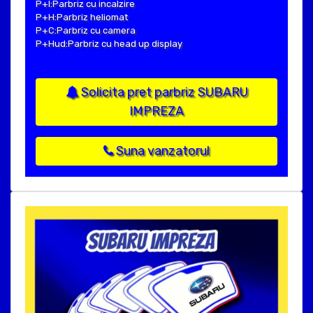
P+I:Parbriz cu incalzire
P+H:Parbriz heliomat
P+C:Parbriz cu camera
P+Hud:Parbriz cu head up display
Solicita pret parbriz SUBARU
IMPREZA
Suna vanzatorul