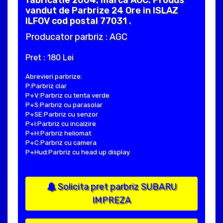
vandut de Parbrize 24 Ore in ISLAZ
ILFOV cod postal 77031 .
Producator parbriz : AGC
Pret : 180 Lei
Abrevieri parbrize:
P:Parbriz clar
P+V:Parbriz cu tenta verde
P+S:Parbriz cu parasolar
P+SE:Parbriz cu senzor
P+I:Parbriz cu incalzire
P+H:Parbriz heliomat
P+C:Parbriz cu camera
P+Hud:Parbriz cu head up display
Solicita pret parbriz SUBARU
IMPREZA