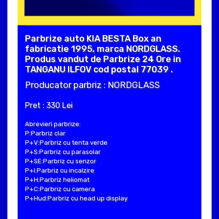
Parbrize auto KIA BESTA Box an
fabricatie 1995, marca NORDGLASS.
Produs vandut de Parbrize 24 Ore in
TANGANU ILFOV cod postal 77039 .
Producator parbriz : NORDGLASS
Pret : 330 Lei
Abrevieri parbrize:
P:Parbriz clar
P+V:Parbriz cu tenta verde
P+S:Parbriz cu parasolar
P+SE:Parbriz cu senzor
P+I:Parbriz cu incalzire
P+H:Parbriz heliomat
P+C:Parbriz cu camera
P+Hud:Parbriz cu head up display