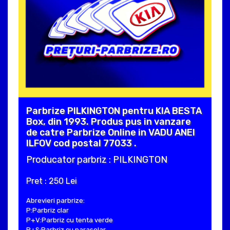
Parbrize PILKINGTON pentru KIA BESTA
Box, din 1993. Produs pus in vanzare
de catre Parbrize Online in VADU ANEI
ILFOV cod postal 77033 .
Producator parbriz : PILKINGTON
Pret : 250 Lei
Abrevieri parbrize:
P:Parbriz clar
P+V:Parbriz cu tenta verde
P+S:Parbriz cu parasolar