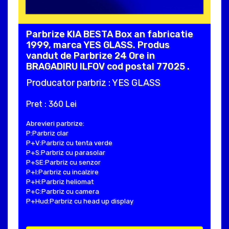
Parbrize KIA BESTA Box an fabricatie
1999, marca YES GLASS. Produs
vandut de Parbrize 24 Ore in
BRAGADIRU ILFOV cod postal 77025 .
Producator parbriz : YES GLASS
Pret : 360 Lei
Abrevieri parbrize:
P:Parbriz clar
P+V:Parbriz cu tenta verde
P+S:Parbriz cu parasolar
P+SE:Parbriz cu senzor
P+I:Parbriz cu incalzire
P+H:Parbriz heliomat
P+C:Parbriz cu camera
P+Hud:Parbriz cu head up display