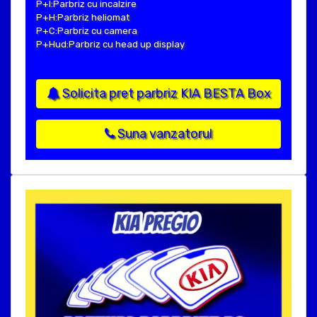
P+I:Parbriz cu incalzire
P+H:Parbriz heliomat
P+C:Parbriz cu camera
P+Hud:Parbriz cu head up display
Solicita pret parbriz KIA BESTA Box
Suna vanzatorul