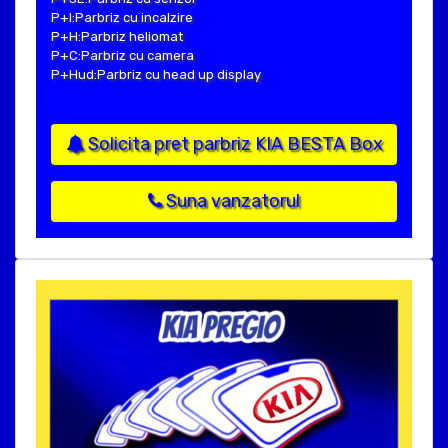
P+I:Parbriz cu incalzire
P+H:Parbriz heliomat
P+C:Parbriz cu camera
P+Hud:Parbriz cu head up display
Solicita pret parbriz KIA BESTA Box
Suna vanzatorul