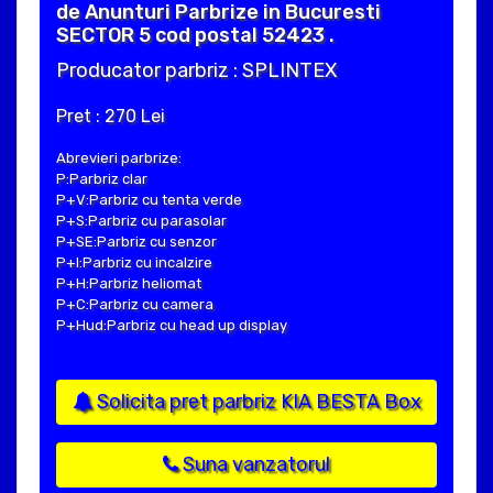
de Anunturi Parbrize in Bucuresti
SECTOR 5 cod postal 52423 .
Producator parbriz : SPLINTEX
Pret : 270 Lei
Abrevieri parbrize:
P:Parbriz clar
P+V:Parbriz cu tenta verde
P+S:Parbriz cu parasolar
P+SE:Parbriz cu senzor
P+I:Parbriz cu incalzire
P+H:Parbriz heliomat
P+C:Parbriz cu camera
P+Hud:Parbriz cu head up display
Solicita pret parbriz KIA BESTA Box
Suna vanzatorul