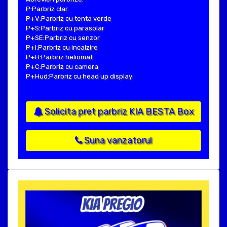
P:Parbriz clar
P+V:Parbriz cu tenta verde
P+S:Parbriz cu parasolar
P+SE:Parbriz cu senzor
P+I:Parbriz cu incalzire
P+H:Parbriz heliomat
P+C:Parbriz cu camera
P+Hud:Parbriz cu head up display
Solicita pret parbriz KIA BESTA Box
Suna vanzatorul