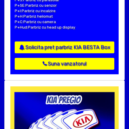
P+SE:Parbriz cu senzor
P+I:Parbriz cu incalzire
P+H:Parbriz heliomat
P+C:Parbriz cu camera
P+Hud:Parbriz cu head up display
Solicita pret parbriz KIA BESTA Box
Suna vanzatorul