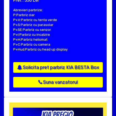
Pret : 330 Lei
Abrevieri parbrize:
P:Parbriz clar
P+V:Parbriz cu tenta verde
P+S:Parbriz cu parasolar
P+SE:Parbriz cu senzor
P+I:Parbriz cu incalzire
P+H:Parbriz heliomat
P+C:Parbriz cu camera
P+Hud:Parbriz cu head up display
Solicita pret parbriz KIA BESTA Box
Suna vanzatorul