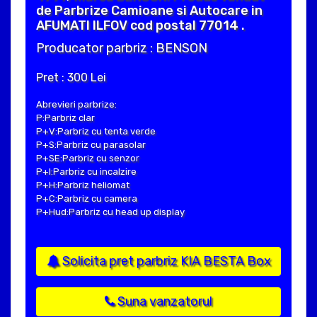
de Parbrize Camioane si Autocare in
AFUMATI ILFOV cod postal 77014 .
Producator parbriz : BENSON
Pret : 300 Lei
Abrevieri parbrize:
P:Parbriz clar
P+V:Parbriz cu tenta verde
P+S:Parbriz cu parasolar
P+SE:Parbriz cu senzor
P+I:Parbriz cu incalzire
P+H:Parbriz heliomat
P+C:Parbriz cu camera
P+Hud:Parbriz cu head up display
Solicita pret parbriz KIA BESTA Box
Suna vanzatorul