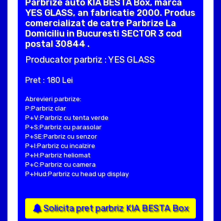
Parbrize auto KIA BESTA Box, marca
YES GLASS, an fabricatie 2000. Produs
comercializat de catre Parbrize La
Domiciliu in Bucuresti SECTOR 3 cod
postal 30844 .
Producator parbriz : YES GLASS
Pret : 180 Lei
Abrevieri parbrize:
P:Parbriz clar
P+V:Parbriz cu tenta verde
P+S:Parbriz cu parasolar
P+SE:Parbriz cu senzor
P+I:Parbriz cu incalzire
P+H:Parbriz heliomat
P+C:Parbriz cu camera
P+Hud:Parbriz cu head up display
Solicita pret parbriz KIA BESTA Box