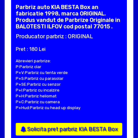
Parbriz auto KIA BESTA Box an
fabricatie 1998, marca ORIGINAL.
Produs vandut de Parbrize Originale in
BALOTESTI ILFOV cod postal 77015 .
Producator parbriz : ORIGINAL
Pret : 180 Lei
Abrevieri parbrize:
P:Parbriz clar
P+V:Parbriz cu tenta verde
P+S:Parbriz cu parasolar
P+SE:Parbriz cu senzor
P+I:Parbriz cu incalzire
P+H:Parbriz heliomat
P+C:Parbriz cu camera
P+Hud:Parbriz cu head up display
Solicita pret parbriz KIA BESTA Box