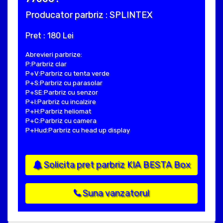
Producator parbriz : SPLINTEX
Pret : 180 Lei
Abrevieri parbrize:
P:Parbriz clar
P+V:Parbriz cu tenta verde
P+S:Parbriz cu parasolar
P+SE:Parbriz cu senzor
P+I:Parbriz cu incalzire
P+H:Parbriz heliomat
P+C:Parbriz cu camera
P+Hud:Parbriz cu head up display
Solicita pret parbriz KIA BESTA Box
Suna vanzatorul