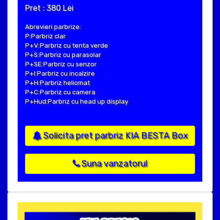
Pret : 380 Lei
Abrevieri parbrize:
P:Parbriz clar
P+V:Parbriz cu tenta verde
P+S:Parbriz cu parasolar
P+SE:Parbriz cu senzor
P+I:Parbriz cu incalzire
P+H:Parbriz heliomat
P+C:Parbriz cu camera
P+Hud:Parbriz cu head up display
Solicita pret parbriz KIA BESTA Box
Suna vanzatorul