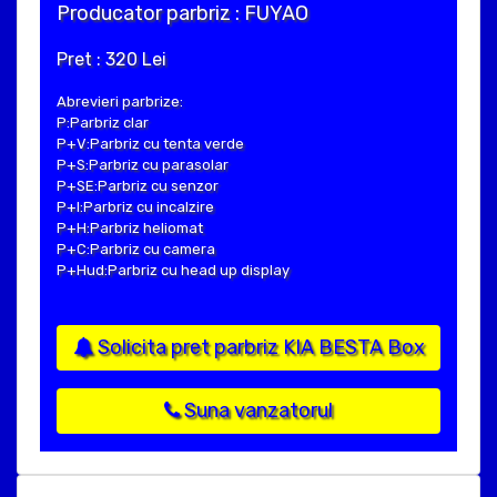
Producator parbriz : FUYAO
Pret : 320 Lei
Abrevieri parbrize:
P:Parbriz clar
P+V:Parbriz cu tenta verde
P+S:Parbriz cu parasolar
P+SE:Parbriz cu senzor
P+I:Parbriz cu incalzire
P+H:Parbriz heliomat
P+C:Parbriz cu camera
P+Hud:Parbriz cu head up display
Solicita pret parbriz KIA BESTA Box
Suna vanzatorul