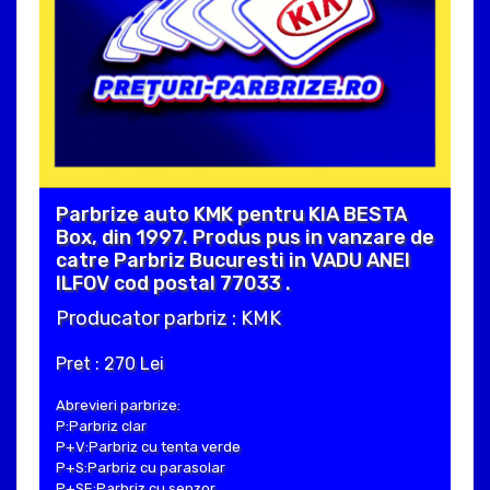
Parbrize auto KMK pentru KIA BESTA
Box, din 1997. Produs pus in vanzare de
catre Parbriz Bucuresti in VADU ANEI
ILFOV cod postal 77033 .
Producator parbriz : KMK
Pret : 270 Lei
Abrevieri parbrize:
P:Parbriz clar
P+V:Parbriz cu tenta verde
P+S:Parbriz cu parasolar
P+SE:Parbriz cu senzor