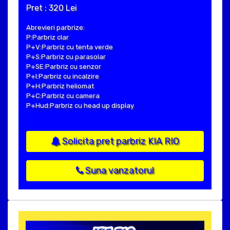
Pret : 320 Lei
Abrevieri parbrize:
P:Parbriz clar
P+V:Parbriz cu tenta verde
P+S:Parbriz cu parasolar
P+SE:Parbriz cu senzor
P+I:Parbriz cu incalzire
P+H:Parbriz heliomat
P+C:Parbriz cu camera
P+Hud:Parbriz cu head up display
Solicita pret parbriz KIA RIO
Suna vanzatorul