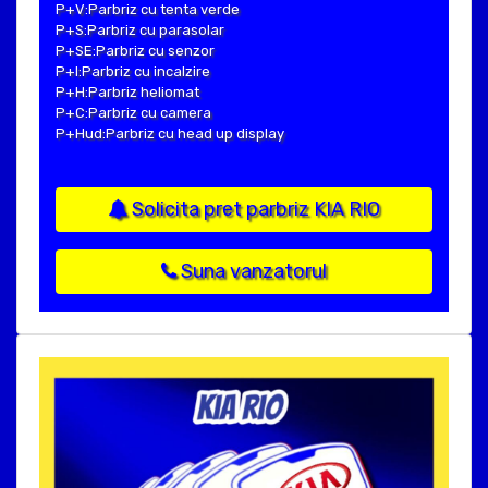
P+V:Parbriz cu tenta verde
P+S:Parbriz cu parasolar
P+SE:Parbriz cu senzor
P+I:Parbriz cu incalzire
P+H:Parbriz heliomat
P+C:Parbriz cu camera
P+Hud:Parbriz cu head up display
Solicita pret parbriz KIA RIO
Suna vanzatorul