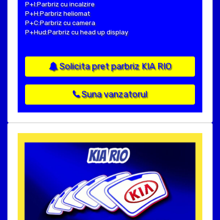
P+I:Parbriz cu incalzire
P+H:Parbriz heliomat
P+C:Parbriz cu camera
P+Hud:Parbriz cu head up display
Solicita pret parbriz KIA RIO
Suna vanzatorul