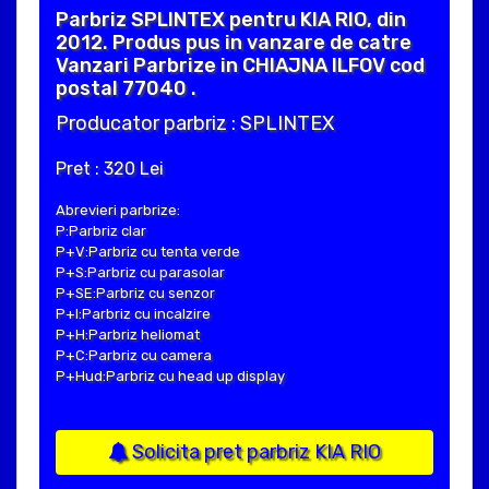
Parbriz SPLINTEX pentru KIA RIO, din
2012. Produs pus in vanzare de catre
Vanzari Parbrize in CHIAJNA ILFOV cod
postal 77040 .
Producator parbriz : SPLINTEX
Pret : 320 Lei
Abrevieri parbrize:
P:Parbriz clar
P+V:Parbriz cu tenta verde
P+S:Parbriz cu parasolar
P+SE:Parbriz cu senzor
P+I:Parbriz cu incalzire
P+H:Parbriz heliomat
P+C:Parbriz cu camera
P+Hud:Parbriz cu head up display
Solicita pret parbriz KIA RIO