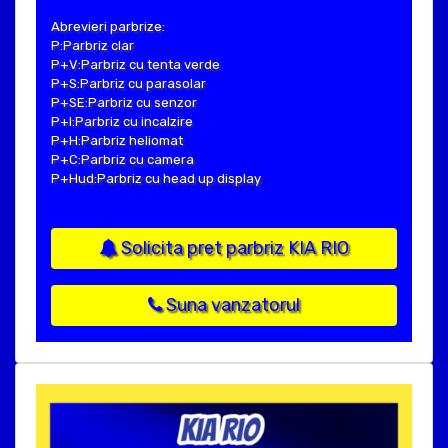
Abrevieri parbrize:
P:Parbriz clar
P+V:Parbriz cu tenta verde
P+S:Parbriz cu parasolar
P+SE:Parbriz cu senzor
P+I:Parbriz cu incalzire
P+H:Parbriz heliomat
P+C:Parbriz cu camera
P+Hud:Parbriz cu head up display
Solicita pret parbriz KIA RIO
Suna vanzatorul