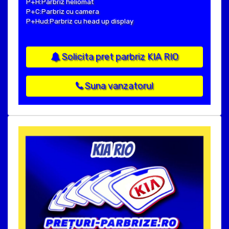
P+H:Parbriz heliomat
P+C:Parbriz cu camera
P+Hud:Parbriz cu head up display
Solicita pret parbriz KIA RIO
Suna vanzatorul