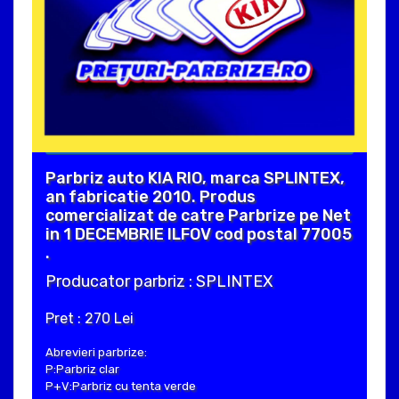
Parbriz auto KIA RIO, marca SPLINTEX,
an fabricatie 2010. Produs
comercializat de catre Parbrize pe Net
in 1 DECEMBRIE ILFOV cod postal 77005
.
Producator parbriz : SPLINTEX
Pret : 270 Lei
Abrevieri parbrize:
P:Parbriz clar
P+V:Parbriz cu tenta verde