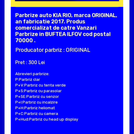
Parbrize auto KIA RIO, marca ORIGINAL,
an fabricatie 2017. Produs
comercializat de catre Vanzari
Parbrize in BUFTEA ILFOV cod postal
70000 .
Producator parbriz : ORIGINAL
Pret : 300 Lei
Abrevieri parbrize:
P:Parbriz clar
P+V:Parbriz cu tenta verde
P+S:Parbriz cu parasolar
P+SE:Parbriz cu senzor
P+I:Parbriz cu incalzire
P+H:Parbriz heliomat
P+C:Parbriz cu camera
P+Hud:Parbriz cu head up display