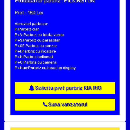
Producator parbriz : PILKINGTON
Pret : 180 Lei
Abrevieri parbrize:
P:Parbriz clar
P+V:Parbriz cu tenta verde
P+S:Parbriz cu parasolar
P+SE:Parbriz cu senzor
P+I:Parbriz cu incalzire
P+H:Parbriz heliomat
P+C:Parbriz cu camera
P+Hud:Parbriz cu head up display
Solicita pret parbriz KIA RIO
Suna vanzatorul