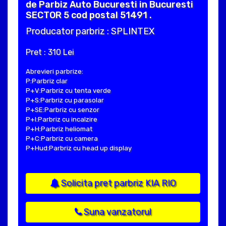
de Parbiz Auto Bucuresti in Bucuresti
SECTOR 5 cod postal 51491 .
Producator parbriz : SPLINTEX
Pret : 310 Lei
Abrevieri parbrize:
P:Parbriz clar
P+V:Parbriz cu tenta verde
P+S:Parbriz cu parasolar
P+SE:Parbriz cu senzor
P+I:Parbriz cu incalzire
P+H:Parbriz heliomat
P+C:Parbriz cu camera
P+Hud:Parbriz cu head up display
Solicita pret parbriz KIA RIO
Suna vanzatorul