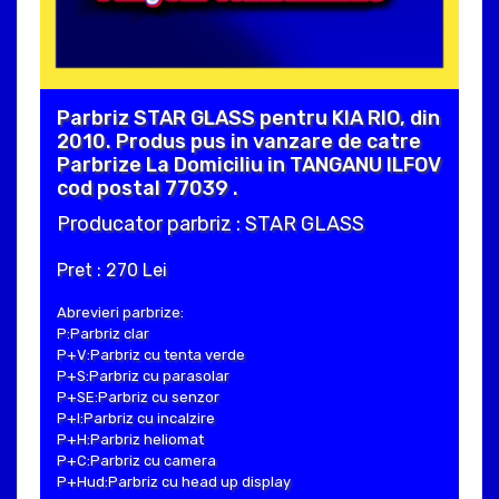
Parbriz STAR GLASS pentru KIA RIO, din
2010. Produs pus in vanzare de catre
Parbrize La Domiciliu in TANGANU ILFOV
cod postal 77039 .
Producator parbriz : STAR GLASS
Pret : 270 Lei
Abrevieri parbrize:
P:Parbriz clar
P+V:Parbriz cu tenta verde
P+S:Parbriz cu parasolar
P+SE:Parbriz cu senzor
P+I:Parbriz cu incalzire
P+H:Parbriz heliomat
P+C:Parbriz cu camera
P+Hud:Parbriz cu head up display