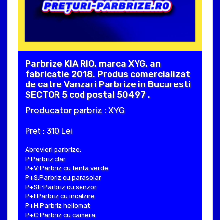
Parbrize KIA RIO, marca XYG, an
fabricatie 2018. Produs comercializat
de catre Vanzari Parbrize in Bucuresti
SECTOR 5 cod postal 50497 .
Producator parbriz : XYG
Pret : 310 Lei
Abrevieri parbrize:
P:Parbriz clar
P+V:Parbriz cu tenta verde
P+S:Parbriz cu parasolar
P+SE:Parbriz cu senzor
P+I:Parbriz cu incalzire
P+H:Parbriz heliomat
P+C:Parbriz cu camera