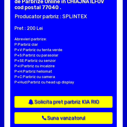
de Parbrize Online in CHIAJNA ILFOV
cod postal 77040 .
Producator parbriz : SPLINTEX
Pret : 200 Lei
Abrevieri parbrize:
P:Parbriz clar
P+V:Parbriz cu tenta verde
P+S:Parbriz cu parasolar
P+SE:Parbriz cu senzor
P+I:Parbriz cu incalzire
P+H:Parbriz heliomat
P+C:Parbriz cu camera
P+Hud:Parbriz cu head up display
Solicita pret parbriz KIA RIO
Suna vanzatorul