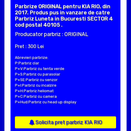
Parbrize ORIGINAL pentru KIA RIO, din
2017. Produs pus in vanzare de catre
Parbriz Luneta in Bucuresti SECTOR 4
cod postal 40105 .
Producator parbriz : ORIGINAL
Pret : 300 Lei
Abrevieri parbrize:
P:Parbriz clar
P+V:Parbriz cu tenta verde
P+S:Parbriz cu parasolar
P+SE:Parbriz cu senzor
P+I:Parbriz cu incalzire
P+H:Parbriz heliomat
P+C:Parbriz cu camera
P+Hud:Parbriz cu head up display
Solicita pret parbriz KIA RIO