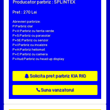
Producator parbriz : SPLINTEX
Pret : 270 Lei
Abrevieri parbrize:
P:Parbriz clar
P+V:Parbriz cu tenta verde
P+S:Parbriz cu parasolar
P+SE:Parbriz cu senzor
P+I:Parbriz cu incalzire
P+H:Parbriz heliomat
P+C:Parbriz cu camera
P+Hud:Parbriz cu head up display
Solicita pret parbriz KIA RIO
Suna vanzatorul