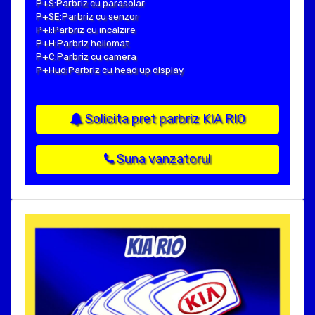
P+S:Parbriz cu parasolar
P+SE:Parbriz cu senzor
P+I:Parbriz cu incalzire
P+H:Parbriz heliomat
P+C:Parbriz cu camera
P+Hud:Parbriz cu head up display
Solicita pret parbriz KIA RIO
Suna vanzatorul