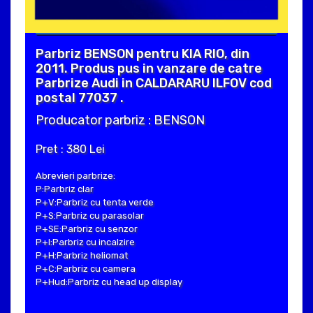
Parbriz BENSON pentru KIA RIO, din
2011. Produs pus in vanzare de catre
Parbrize Audi in CALDARARU ILFOV cod
postal 77037 .
Producator parbriz : BENSON
Pret : 380 Lei
Abrevieri parbrize:
P:Parbriz clar
P+V:Parbriz cu tenta verde
P+S:Parbriz cu parasolar
P+SE:Parbriz cu senzor
P+I:Parbriz cu incalzire
P+H:Parbriz heliomat
P+C:Parbriz cu camera
P+Hud:Parbriz cu head up display