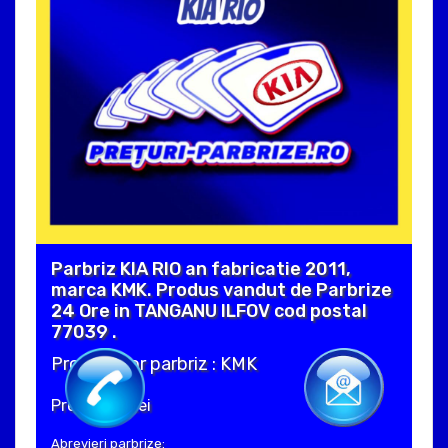
Parbriz KIA RIO an fabricatie 2011,
marca KMK. Produs vandut de Parbrize
24 Ore in TANGANU ILFOV cod postal
77039 .
Producator parbriz : KMK
Pret : 280 Lei
Abrevieri parbrize: