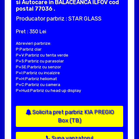
si Autocare in BALACEANCA ILFOV cod
postal 77036 .
Producator parbriz : STAR GLASS
Pret : 350 Lei
Abrevieri parbrize:
P:Parbriz clar
P+V:Parbriz cu tenta verde
P+S:Parbriz cu parasolar
P+SE:Parbriz cu senzor
P+I:Parbriz cu incalzire
P+H:Parbriz heliomat
P+C:Parbriz cu camera
P+Hud:Parbriz cu head up display
Solicita pret parbriz KIA PREGIO
Box (TB)
Suna vanzatorul