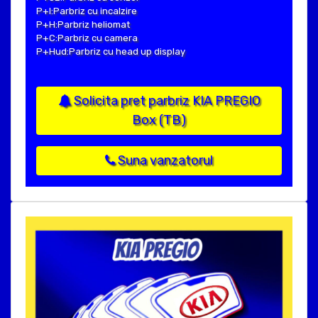
P+I:Parbriz cu incalzire
P+H:Parbriz heliomat
P+C:Parbriz cu camera
P+Hud:Parbriz cu head up display
Solicita pret parbriz KIA PREGIO
Box (TB)
Suna vanzatorul