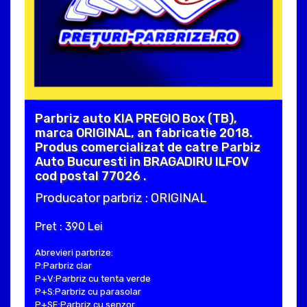
Parbriz auto KIA PREGIO Box (TB),
marca ORIGINAL, an fabricatie 2018.
Produs comercializat de catre Parbiz
Auto Bucuresti in BRAGADIRU ILFOV
cod postal 77026 .
Producator parbriz : ORIGINAL
Pret : 390 Lei
Abrevieri parbrize:
P:Parbriz clar
P+V:Parbriz cu tenta verde
P+S:Parbriz cu parasolar
P+SE:Parbriz cu senzor