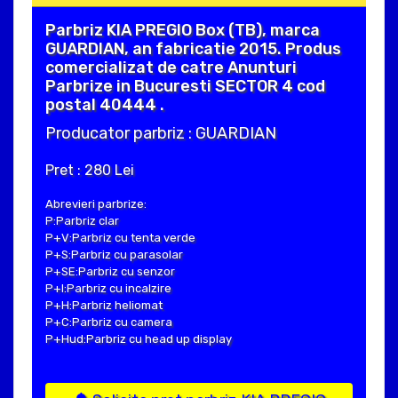
Parbriz KIA PREGIO Box (TB), marca
GUARDIAN, an fabricatie 2015. Produs
comercializat de catre Anunturi
Parbrize in Bucuresti SECTOR 4 cod
postal 40444 .
Producator parbriz : GUARDIAN
Pret : 280 Lei
Abrevieri parbrize:
P:Parbriz clar
P+V:Parbriz cu tenta verde
P+S:Parbriz cu parasolar
P+SE:Parbriz cu senzor
P+I:Parbriz cu incalzire
P+H:Parbriz heliomat
P+C:Parbriz cu camera
P+Hud:Parbriz cu head up display