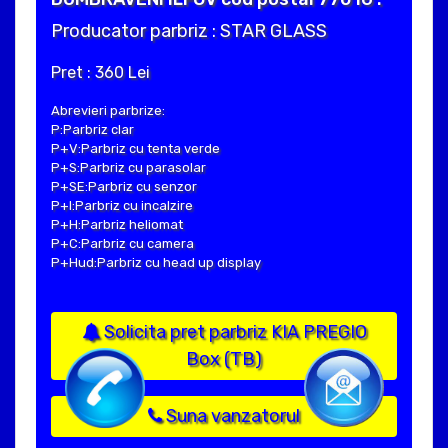
Producator parbriz : STAR GLASS
Pret : 360 Lei
Abrevieri parbrize:
P:Parbriz clar
P+V:Parbriz cu tenta verde
P+S:Parbriz cu parasolar
P+SE:Parbriz cu senzor
P+I:Parbriz cu incalzire
P+H:Parbriz heliomat
P+C:Parbriz cu camera
P+Hud:Parbriz cu head up display
Solicita pret parbriz KIA PREGIO
Box (TB)
Suna vanzatorul