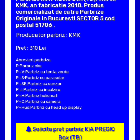
KMK, an fabricatie 2018. Produs
comercializat de catre Parbrize
Originale in Bucuresti SECTOR 5 cod
postal 51706 .
Producator parbriz : KMK
Pret : 310 Lei
Abrevieri parbrize:
P:Parbriz clar
P+V:Parbriz cu tenta verde
P+S:Parbriz cu parasolar
P+SE:Parbriz cu senzor
P+I:Parbriz cu incalzire
P+H:Parbriz heliomat
P+C:Parbriz cu camera
P+Hud:Parbriz cu head up display
Solicita pret parbriz KIA PREGIO
Box (TB)