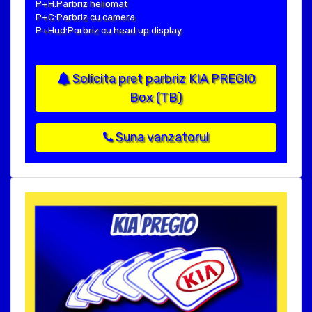
P+H:Parbriz heliomat
P+C:Parbriz cu camera
P+Hud:Parbriz cu head up display
Solicita pret parbriz KIA PREGIO
Box (TB)
Suna vanzatorul