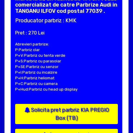
comercializat de catre Parbrize Audi in
TANGANU ILFOV cod postal 77039 .
Producator parbriz : KMK
Pret : 270 Lei
Abrevieri parbrize:
P:Parbriz clar
P+V:Parbriz cu tenta verde
P+S:Parbriz cu parasolar
P+SE:Parbriz cu senzor
P+I:Parbriz cu incalzire
P+H:Parbriz heliomat
P+C:Parbriz cu camera
P+Hud:Parbriz cu head up display
Solicita pret parbriz KIA PREGIO
Box (TB)