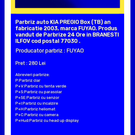
Parbriz auto KIA PREGIO Box (TB) an
fabricatie 2003, marca FUYAO. Produs
vandut de Parbrize 24 Ore in BRANESTI
ILFOV cod postal 77030 .
Producator parbriz : FUYAO
Pret : 280 Lei
Abrevieri parbrize:
P:Parbriz clar
P+V:Parbriz cu tenta verde
P+S:Parbriz cu parasolar
P+SE:Parbriz cu senzor
P+I:Parbriz cu incalzire
P+H:Parbriz heliomat
P+C:Parbriz cu camera
P+Hud:Parbriz cu head up display