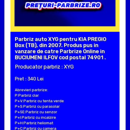
Parbriz auto XYG pentru KIA PREGIO
Box (TB), din 2007. Produs pus in
vanzare de catre Parbrize Online in
BUCIUMENI ILFOV cod postal 74901 .
Producator parbriz : XYG
Pret : 340 Lei
Abrevieri parbrize:
P:Parbriz clar
P+V:Parbriz cu tenta verde
P+S:Parbriz cu parasolar
P+SE:Parbriz cu senzor
P+I:Parbriz cu incalzire
P+H:Parbriz heliomat
P+C:Parbriz cu camera