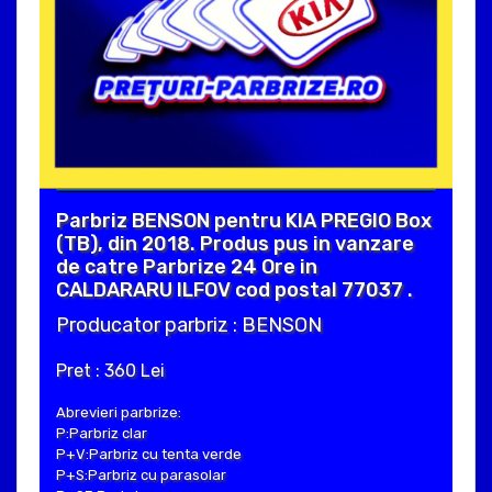
Parbriz BENSON pentru KIA PREGIO Box
(TB), din 2018. Produs pus in vanzare
de catre Parbrize 24 Ore in
CALDARARU ILFOV cod postal 77037 .
Producator parbriz : BENSON
Pret : 360 Lei
Abrevieri parbrize:
P:Parbriz clar
P+V:Parbriz cu tenta verde
P+S:Parbriz cu parasolar