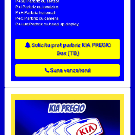
P+SE:Parbriz cu senzor
P+I:Parbriz cu incalzire
P+H:Parbriz heliomat
P+C:Parbriz cu camera
P+Hud:Parbriz cu head up display
Solicita pret parbriz KIA PREGIO
Box (TB)
Suna vanzatorul