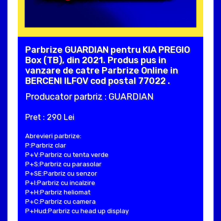
Parbrize GUARDIAN pentru KIA PREGIO
Box (TB), din 2021. Produs pus in
vanzare de catre Parbrize Online in
BERCENI ILFOV cod postal 77022 .
Producator parbriz : GUARDIAN
Pret : 290 Lei
Abrevieri parbrize:
P:Parbriz clar
P+V:Parbriz cu tenta verde
P+S:Parbriz cu parasolar
P+SE:Parbriz cu senzor
P+I:Parbriz cu incalzire
P+H:Parbriz heliomat
P+C:Parbriz cu camera
P+Hud:Parbriz cu head up display