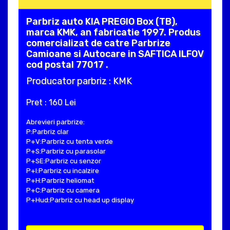
Parbriz auto KIA PREGIO Box (TB),
marca KMK, an fabricatie 1997. Produs
comercializat de catre Parbrize
Camioane si Autocare in SAFTICA ILFOV
cod postal 77017 .
Producator parbriz : KMK
Pret : 160 Lei
Abrevieri parbrize:
P:Parbriz clar
P+V:Parbriz cu tenta verde
P+S:Parbriz cu parasolar
P+SE:Parbriz cu senzor
P+I:Parbriz cu incalzire
P+H:Parbriz heliomat
P+C:Parbriz cu camera
P+Hud:Parbriz cu head up display