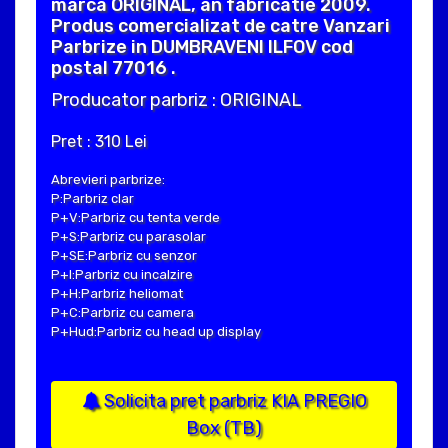
marca ORIGINAL, an fabricatie 2009.
Produs comercializat de catre Vanzari
Parbrize in DUMBRAVENI ILFOV cod
postal 77016 .
Producator parbriz : ORIGINAL
Pret : 310 Lei
Abrevieri parbrize:
P:Parbriz clar
P+V:Parbriz cu tenta verde
P+S:Parbriz cu parasolar
P+SE:Parbriz cu senzor
P+I:Parbriz cu incalzire
P+H:Parbriz heliomat
P+C:Parbriz cu camera
P+Hud:Parbriz cu head up display
Solicita pret parbriz KIA PREGIO
Box (TB)