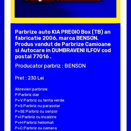
Parbrize auto KIA PREGIO Box (TB) an
fabricatie 2006, marca BENSON.
Produs vandut de Parbrize Camioane
si Autocare in DUMBRAVENI ILFOV cod
postal 77016 .
Producator parbriz : BENSON
Pret : 230 Lei
Abrevieri parbrize:
P:Parbriz clar
P+V:Parbriz cu tenta verde
P+S:Parbriz cu parasolar
P+SE:Parbriz cu senzor
P+I:Parbriz cu incalzire
P+H:Parbriz heliomat
P+C:Parbriz cu camera