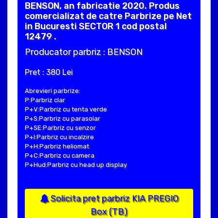
BENSON, an fabricatie 2020. Produs
comercializat de catre Parbrize pe Net
in Bucuresti SECTOR 1 cod postal
12479 .
Producator parbriz : BENSON
Pret : 380 Lei
Abrevieri parbrize:
P:Parbriz clar
P+V:Parbriz cu tenta verde
P+S:Parbriz cu parasolar
P+SE:Parbriz cu senzor
P+I:Parbriz cu incalzire
P+H:Parbriz heliomat
P+C:Parbriz cu camera
P+Hud:Parbriz cu head up display
Solicita pret parbriz KIA PREGIO
Box (TB)