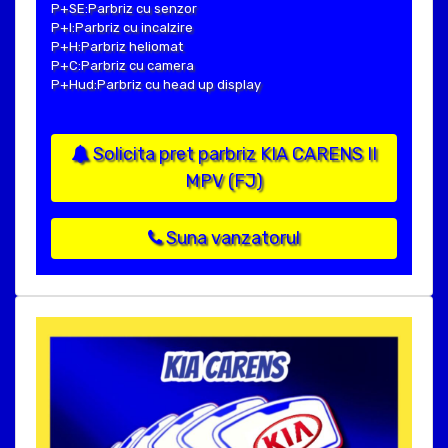
P+SE:Parbriz cu senzor
P+I:Parbriz cu incalzire
P+H:Parbriz heliomat
P+C:Parbriz cu camera
P+Hud:Parbriz cu head up display
Solicita pret parbriz KIA CARENS II
MPV (FJ)
Suna vanzatorul