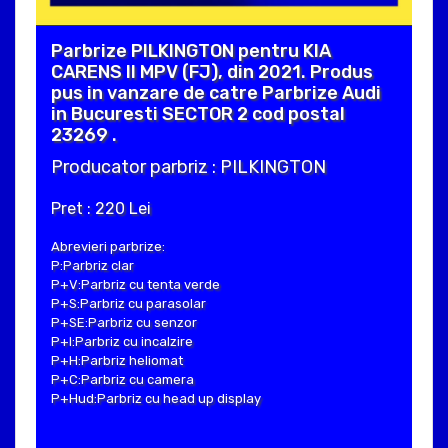
Parbrize PILKINGTON pentru KIA
CARENS II MPV (FJ), din 2021. Produs
pus in vanzare de catre Parbrize Audi
in Bucuresti SECTOR 2 cod postal
23269 .
Producator parbriz : PILKINGTON
Pret : 220 Lei
Abrevieri parbrize:
P:Parbriz clar
P+V:Parbriz cu tenta verde
P+S:Parbriz cu parasolar
P+SE:Parbriz cu senzor
P+I:Parbriz cu incalzire
P+H:Parbriz heliomat
P+C:Parbriz cu camera
P+Hud:Parbriz cu head up display