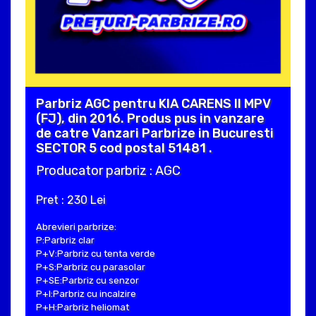
Parbriz AGC pentru KIA CARENS II MPV
(FJ), din 2016. Produs pus in vanzare
de catre Vanzari Parbrize in Bucuresti
SECTOR 5 cod postal 51481 .
Producator parbriz : AGC
Pret : 230 Lei
Abrevieri parbrize:
P:Parbriz clar
P+V:Parbriz cu tenta verde
P+S:Parbriz cu parasolar
P+SE:Parbriz cu senzor
P+I:Parbriz cu incalzire
P+H:Parbriz heliomat