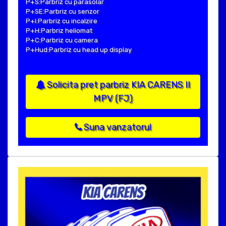
P+S:Parbriz cu parasolar
P+SE:Parbriz cu senzor
P+I:Parbriz cu incalzire
P+H:Parbriz heliomat
P+C:Parbriz cu camera
P+Hud:Parbriz cu head up display
Solicita pret parbriz KIA CARENS II
MPV (FJ)
Suna vanzatorul