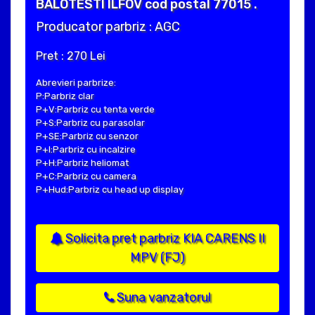
BALOTESTI ILFOV cod postal 77015 .
Producator parbriz : AGC
Pret : 270 Lei
Abrevieri parbrize:
P:Parbriz clar
P+V:Parbriz cu tenta verde
P+S:Parbriz cu parasolar
P+SE:Parbriz cu senzor
P+I:Parbriz cu incalzire
P+H:Parbriz heliomat
P+C:Parbriz cu camera
P+Hud:Parbriz cu head up display
Solicita pret parbriz KIA CARENS II
MPV (FJ)
Suna vanzatorul