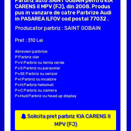
Parbriz auto SAINT GOBAIN pentru KIA
CARENS II MPV (FJ), din 2008. Produs
pus in vanzare de catre Parbrize Audi
in PASAREA ILFOV cod postal 77032 .
Producator parbriz : SAINT GOBAIN
Pret : 310 Lei
Abrevieri parbrize:
P:Parbriz clar
P+V:Parbriz cu tenta verde
P+S:Parbriz cu parasolar
P+SE:Parbriz cu senzor
P+I:Parbriz cu incalzire
P+H:Parbriz heliomat
P+C:Parbriz cu camera
P+Hud:Parbriz cu head up display
Solicita pret parbriz KIA CARENS II
MPV (FJ)