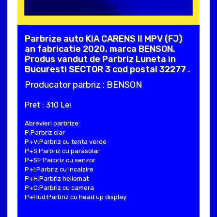
Parbrize auto KIA CARENS II MPV (FJ)
an fabricatie 2020, marca BENSON.
Produs vandut de Parbriz Luneta in
Bucuresti SECTOR 3 cod postal 32277 .
Producator parbriz : BENSON
Pret : 310 Lei
Abrevieri parbrize:
P:Parbriz clar
P+V:Parbriz cu tenta verde
P+S:Parbriz cu parasolar
P+SE:Parbriz cu senzor
P+I:Parbriz cu incalzire
P+H:Parbriz heliomat
P+C:Parbriz cu camera
P+Hud:Parbriz cu head up display