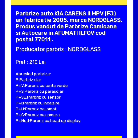
Parbrize auto KIA CARENS II MPV (FJ)
an fabricatie 2005, marca NORDGLASS.
Produs vandut de Parbrize Camioane
si Autocare in AFUMATI ILFOV cod
postal 77011 .
Producator parbriz : NORDGLASS
Pret : 210 Lei
Abrevieri parbrize:
P:Parbriz clar
P+V:Parbriz cu tenta verde
P+S:Parbriz cu parasolar
P+SE:Parbriz cu senzor
P+I:Parbriz cu incalzire
P+H:Parbriz heliomat
P+C:Parbriz cu camera
P+Hud:Parbriz cu head up display