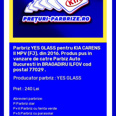
Parbriz YES GLASS pentru KIA CARENS
II MPV (FJ), din 2016. Produs pus in
vanzare de catre Parbiz Auto
Bucuresti in BRAGADIRU ILFOV cod
postal 77029 .
Producator parbriz : YES GLASS
Pret : 240 Lei
Abrevieri parbrize:
P:Parbriz clar
P+V:Parbriz cu tenta verde
P+S:Parbriz cu parasolar