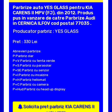
Parbrize auto YES GLASS pentru KIA
CARENS II MPV (FJ), din 2012. Produs
pus in vanzare de catre Parbrize Audi
in CERNICA ILFOV cod postal 77035 .
Producator parbriz : YES GLASS
Pret : 330 Lei
Abrevieri parbrize:
P:Parbriz clar
P+V:Parbriz cu tenta verde
P+S:Parbriz cu parasolar
P+SE:Parbriz cu senzor
P+I:Parbriz cu incalzire
P+H:Parbriz heliomat
P+C:Parbriz cu camera
P+Hud:Parbriz cu head up display
Solicita pret parbriz KIA CARENS II