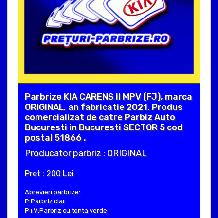
Parbrize KIA CARENS II MPV (FJ), marca
ORIGINAL, an fabricatie 2021. Produs
comercializat de catre Parbiz Auto
Bucuresti in Bucuresti SECTOR 5 cod
postal 51866 .
Producator parbriz : ORIGINAL
Pret : 200 Lei
Abrevieri parbrize:
P:Parbriz clar
P+V:Parbriz cu tenta verde