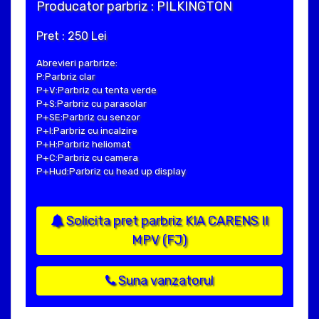
Producator parbriz : PILKINGTON
Pret : 250 Lei
Abrevieri parbrize:
P:Parbriz clar
P+V:Parbriz cu tenta verde
P+S:Parbriz cu parasolar
P+SE:Parbriz cu senzor
P+I:Parbriz cu incalzire
P+H:Parbriz heliomat
P+C:Parbriz cu camera
P+Hud:Parbriz cu head up display
Solicita pret parbriz KIA CARENS II
MPV (FJ)
Suna vanzatorul