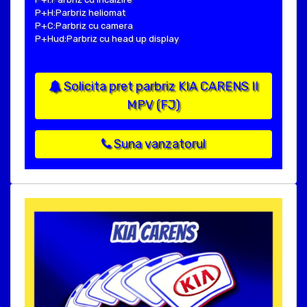
P+H:Parbriz heliomat
P+C:Parbriz cu camera
P+Hud:Parbriz cu head up display
Solicita pret parbriz KIA CARENS II
MPV (FJ)
Suna vanzatorul