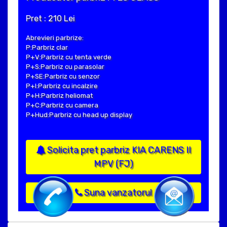
Pret : 210 Lei
Abrevieri parbrize:
P:Parbriz clar
P+V:Parbriz cu tenta verde
P+S:Parbriz cu parasolar
P+SE:Parbriz cu senzor
P+I:Parbriz cu incalzire
P+H:Parbriz heliomat
P+C:Parbriz cu camera
P+Hud:Parbriz cu head up display
Solicita pret parbriz KIA CARENS II
MPV (FJ)
Suna vanzatorul