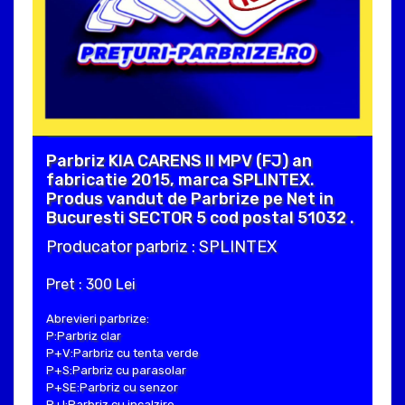
Parbriz KIA CARENS II MPV (FJ) an
fabricatie 2015, marca SPLINTEX.
Produs vandut de Parbrize pe Net in
Bucuresti SECTOR 5 cod postal 51032 .
Producator parbriz : SPLINTEX
Pret : 300 Lei
Abrevieri parbrize:
P:Parbriz clar
P+V:Parbriz cu tenta verde
P+S:Parbriz cu parasolar
P+SE:Parbriz cu senzor
P+I:Parbriz cu incalzire