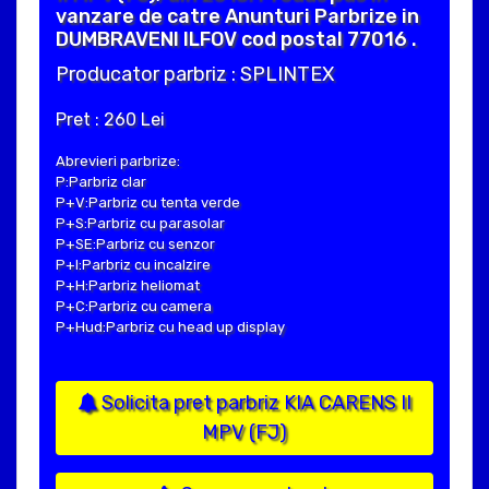
vanzare de catre Anunturi Parbrize in
DUMBRAVENI ILFOV cod postal 77016 .
Producator parbriz : SPLINTEX
Pret : 260 Lei
Abrevieri parbrize:
P:Parbriz clar
P+V:Parbriz cu tenta verde
P+S:Parbriz cu parasolar
P+SE:Parbriz cu senzor
P+I:Parbriz cu incalzire
P+H:Parbriz heliomat
P+C:Parbriz cu camera
P+Hud:Parbriz cu head up display
Solicita pret parbriz KIA CARENS II
MPV (FJ)