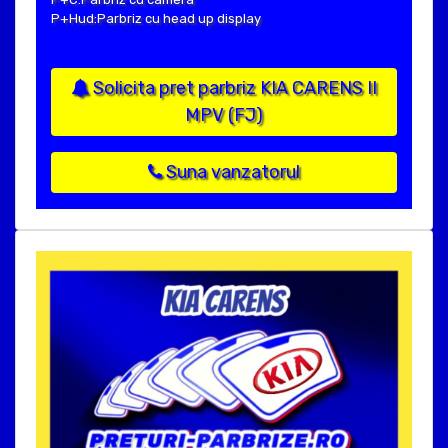
P+Hud:Parbriz cu head up display
Solicita pret parbriz KIA CARENS II
MPV (FJ)
Suna vanzatorul