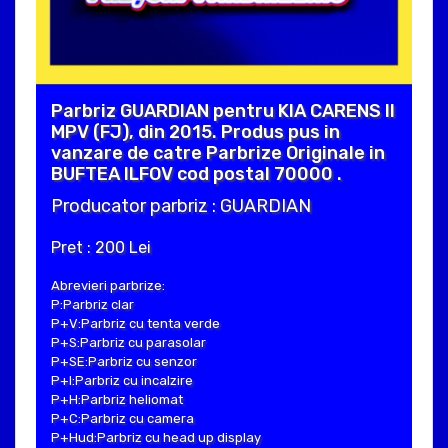
Parbriz GUARDIAN pentru KIA CARENS II
MPV (FJ), din 2015. Produs pus in
vanzare de catre Parbrize Originale in
BUFTEA ILFOV cod postal 70000 .
Producator parbriz : GUARDIAN
Pret : 200 Lei
Abrevieri parbrize:
P:Parbriz clar
P+V:Parbriz cu tenta verde
P+S:Parbriz cu parasolar
P+SE:Parbriz cu senzor
P+I:Parbriz cu incalzire
P+H:Parbriz heliomat
P+C:Parbriz cu camera
P+Hud:Parbriz cu head up display