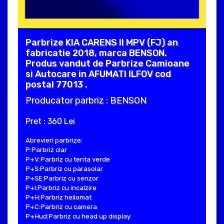
Parbrize KIA CARENS II MPV (FJ) an
fabricatie 2018, marca BENSON.
Produs vandut de Parbrize Camioane
si Autocare in AFUMATI ILFOV cod
postal 77013 .
Producator parbriz : BENSON
Pret : 360 Lei
Abrevieri parbrize:
P:Parbriz clar
P+V:Parbriz cu tenta verde
P+S:Parbriz cu parasolar
P+SE:Parbriz cu senzor
P+I:Parbriz cu incalzire
P+H:Parbriz heliomat
P+C:Parbriz cu camera
P+Hud:Parbriz cu head up display