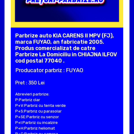
Parbrize auto KIA CARENS II MPV (FJ),
marca FUYAO, an fabricatie 2005.
Produs comercializat de catre
Parbrize La Domiciliu in CHIAJNA ILFOV
cod postal 77040 .
Producator parbriz : FUYAO
Pret : 350 Lei
Abrevieri parbrize:
P:Parbriz clar
P+V:Parbriz cu tenta verde
P+S:Parbriz cu parasolar
P+SE:Parbriz cu senzor
P+I:Parbriz cu incalzire
P+H:Parbriz heliomat
P+C:Parbriz cu camera