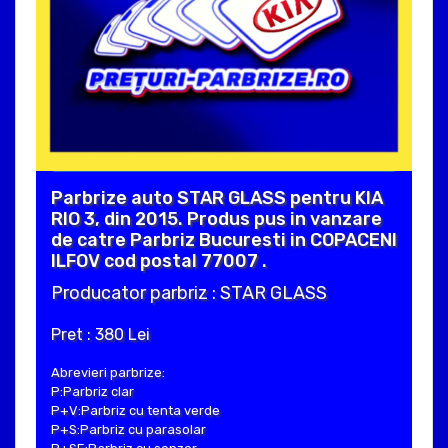
Parbrize auto STAR GLASS pentru KIA
RIO 3, din 2015. Produs pus in vanzare
de catre Parbriz Bucuresti in COPACENI
ILFOV cod postal 77007 .
Producator parbriz : STAR GLASS
Pret : 380 Lei
Abrevieri parbrize:
P:Parbriz clar
P+V:Parbriz cu tenta verde
P+S:Parbriz cu parasolar