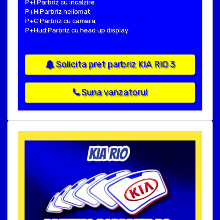
P+I:Parbriz cu incalzire
P+H:Parbriz heliomat
P+C:Parbriz cu camera
P+Hud:Parbriz cu head up display
Solicita pret parbriz KIA RIO 3
Suna vanzatorul