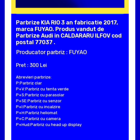
Parbrize KIA RIO 3 an fabricatie 2017,
marca FUYAO. Produs vandut de
Parbrize Audi in CALDARARU ILFOV cod
postal 77037 .
Producator parbriz : FUYAO
Pret : 300 Lei
Abrevieri parbrize:
P:Parbriz clar
P+V:Parbriz cu tenta verde
P+S:Parbriz cu parasolar
P+SE:Parbriz cu senzor
P+I:Parbriz cu incalzire
P+H:Parbriz heliomat
P+C:Parbriz cu camera
P+Hud:Parbriz cu head up display