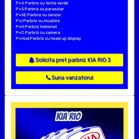
P+V:Parbriz cu tenta verde
P+S:Parbriz cu parasolar
P+SE:Parbriz cu senzor
P+I:Parbriz cu incalzire
P+H:Parbriz heliomat
P+C:Parbriz cu camera
P+Hud:Parbriz cu head up display
Solicita pret parbriz KIA RIO 3
Suna vanzatorul