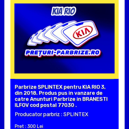
Parbrize SPLINTEX pentru KIA RIO 3,
din 2018. Produs pus in vanzare de
catre Anunturi Parbrize in BRANESTI
ILFOV cod postal 77030 .
Producator parbriz : SPLINTEX
Pret : 300 Lei