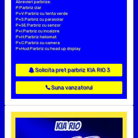
Abrevieri parbrize:
P:Parbriz clar
P+V:Parbriz cu tenta verde
P+S:Parbriz cu parasolar
P+SE:Parbriz cu senzor
P+I:Parbriz cu incalzire
P+H:Parbriz heliomat
P+C:Parbriz cu camera
P+Hud:Parbriz cu head up display
Solicita pret parbriz KIA RIO 3
Suna vanzatorul