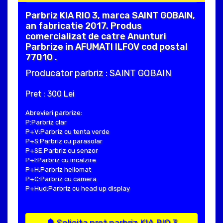
Parbriz KIA RIO 3, marca SAINT GOBAIN,
an fabricatie 2017. Produs
comercializat de catre Anunturi
Parbrize in AFUMATI ILFOV cod postal
77010 .
Producator parbriz : SAINT GOBAIN
Pret : 300 Lei
Abrevieri parbrize:
P:Parbriz clar
P+V:Parbriz cu tenta verde
P+S:Parbriz cu parasolar
P+SE:Parbriz cu senzor
P+I:Parbriz cu incalzire
P+H:Parbriz heliomat
P+C:Parbriz cu camera
P+Hud:Parbriz cu head up display
Solicita pret parbriz KIA RIO 3