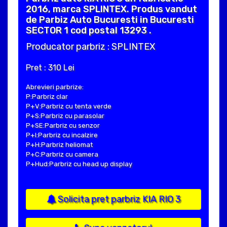
2016, marca SPLINTEX. Produs vandut
de Parbiz Auto Bucuresti in Bucuresti
SECTOR 1 cod postal 13293 .
Producator parbriz : SPLINTEX
Pret : 310 Lei
Abrevieri parbrize:
P:Parbriz clar
P+V:Parbriz cu tenta verde
P+S:Parbriz cu parasolar
P+SE:Parbriz cu senzor
P+I:Parbriz cu incalzire
P+H:Parbriz heliomat
P+C:Parbriz cu camera
P+Hud:Parbriz cu head up display
Solicita pret parbriz KIA RIO 3