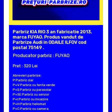
Parbriz KIA RIO 3 an fabricatie 2013,
marca FUYAO. Produs vandut de
Parbrize Audi in ODAILE ILFOV cod
postal 75149 .
Producator parbriz : FUYAO
Pret : 320 Lei
Abrevieri parbrize:
P:Parbriz clar
P+V:Parbriz cu tenta verde
P+S:Parbriz cu parasolar
P+SE:Parbriz cu senzor
P+I:Parbriz cu incalzire
P+H:Parbriz heliomat
P+C:Parbriz cu camera