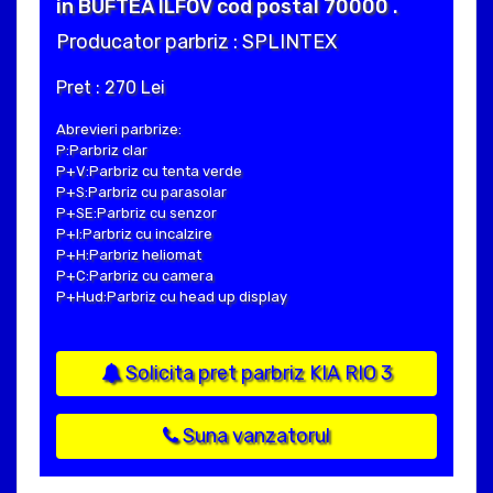
in BUFTEA ILFOV cod postal 70000 .
Producator parbriz : SPLINTEX
Pret : 270 Lei
Abrevieri parbrize:
P:Parbriz clar
P+V:Parbriz cu tenta verde
P+S:Parbriz cu parasolar
P+SE:Parbriz cu senzor
P+I:Parbriz cu incalzire
P+H:Parbriz heliomat
P+C:Parbriz cu camera
P+Hud:Parbriz cu head up display
Solicita pret parbriz KIA RIO 3
Suna vanzatorul