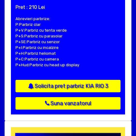
Pret : 210 Lei
Abrevieri parbrize:
P:Parbriz clar
P+V:Parbriz cu tenta verde
P+S:Parbriz cu parasolar
P+SE:Parbriz cu senzor
P+I:Parbriz cu incalzire
P+H:Parbriz heliomat
P+C:Parbriz cu camera
P+Hud:Parbriz cu head up display
Solicita pret parbriz KIA RIO 3
Suna vanzatorul