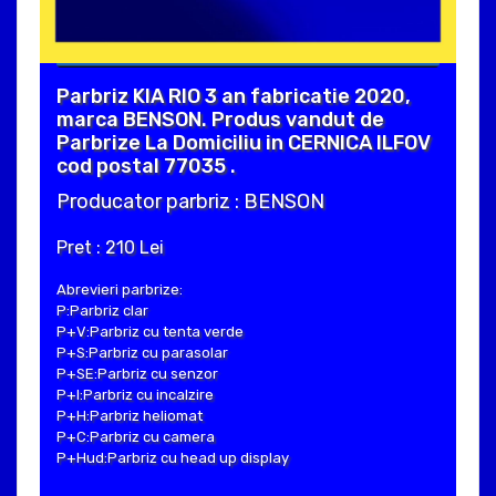
Parbriz KIA RIO 3 an fabricatie 2020,
marca BENSON. Produs vandut de
Parbrize La Domiciliu in CERNICA ILFOV
cod postal 77035 .
Producator parbriz : BENSON
Pret : 210 Lei
Abrevieri parbrize:
P:Parbriz clar
P+V:Parbriz cu tenta verde
P+S:Parbriz cu parasolar
P+SE:Parbriz cu senzor
P+I:Parbriz cu incalzire
P+H:Parbriz heliomat
P+C:Parbriz cu camera
P+Hud:Parbriz cu head up display