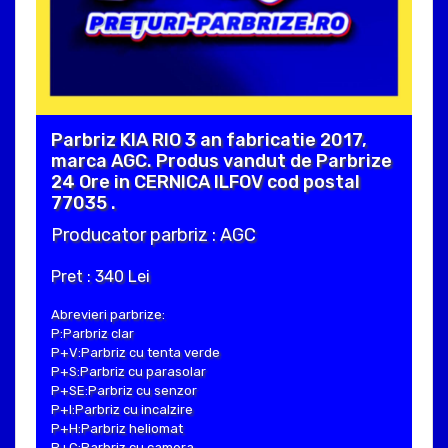
Parbriz KIA RIO 3 an fabricatie 2017,
marca AGC. Produs vandut de Parbrize
24 Ore in CERNICA ILFOV cod postal
77035 .
Producator parbriz : AGC
Pret : 340 Lei
Abrevieri parbrize:
P:Parbriz clar
P+V:Parbriz cu tenta verde
P+S:Parbriz cu parasolar
P+SE:Parbriz cu senzor
P+I:Parbriz cu incalzire
P+H:Parbriz heliomat
P+C:Parbriz cu camera