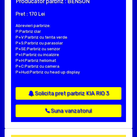
Producator parbriz : BENSON
Pret : 170 Lei
Abrevieri parbrize:
P:Parbriz clar
P+V:Parbriz cu tenta verde
P+S:Parbriz cu parasolar
P+SE:Parbriz cu senzor
P+I:Parbriz cu incalzire
P+H:Parbriz heliomat
P+C:Parbriz cu camera
P+Hud:Parbriz cu head up display
Solicita pret parbriz KIA RIO 3
Suna vanzatorul