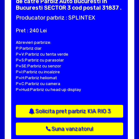
de catre Parbiz Auto Bucuresti in
Bucuresti SECTOR 3 cod postal 31837 .
Producator parbriz : SPLINTEX
Pret : 240 Lei
Abrevieri parbrize:
P:Parbriz clar
P+V:Parbriz cu tenta verde
P+S:Parbriz cu parasolar
P+SE:Parbriz cu senzor
P+I:Parbriz cu incalzire
P+H:Parbriz heliomat
P+C:Parbriz cu camera
P+Hud:Parbriz cu head up display
Solicita pret parbriz KIA RIO 3
Suna vanzatorul