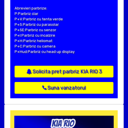
Abrevieri parbrize:
P:Parbriz clar
P+V:Parbriz cu tenta verde
P+S:Parbriz cu parasolar
P+SE:Parbriz cu senzor
P+I:Parbriz cu incalzire
P+H:Parbriz heliomat
P+C:Parbriz cu camera
P+Hud:Parbriz cu head up display
Solicita pret parbriz KIA RIO 3
Suna vanzatorul