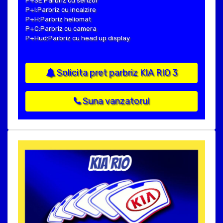
P+SE:Parbriz cu senzor
P+I:Parbriz cu incalzire
P+H:Parbriz heliomat
P+C:Parbriz cu camera
P+Hud:Parbriz cu head up display
Solicita pret parbriz KIA RIO 3
Suna vanzatorul