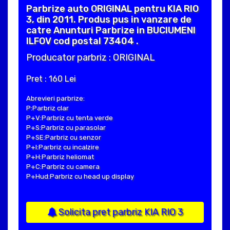
Parbrize auto ORIGINAL pentru KIA RIO
3, din 2011. Produs pus in vanzare de
catre Anunturi Parbrize in BUCIUMENI
ILFOV cod postal 73404 .
Producator parbriz : ORIGINAL
Pret : 160 Lei
Abrevieri parbrize:
P:Parbriz clar
P+V:Parbriz cu tenta verde
P+S:Parbriz cu parasolar
P+SE:Parbriz cu senzor
P+I:Parbriz cu incalzire
P+H:Parbriz heliomat
P+C:Parbriz cu camera
P+Hud:Parbriz cu head up display
Solicita pret parbriz KIA RIO 3