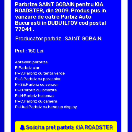
Parbrize SAINT GOBAIN pentru KIA
ROADSTER, din 2009. Produs pus in
vanzare de catre Parbiz Auto
Bucuresti in DUDU ILFOV cod postal
77041 .
Producator parbriz : SAINT GOBAIN
Pret : 150 Lei
Abrevieri parbrize:
P:Parbriz clar
P+V:Parbriz cu tenta verde
P+S:Parbriz cu parasolar
P+SE:Parbriz cu senzor
P+I:Parbriz cu incalzire
P+H:Parbriz heliomat
P+C:Parbriz cu camera
P+Hud:Parbriz cu head up display
Solicita pret parbriz KIA ROADSTER