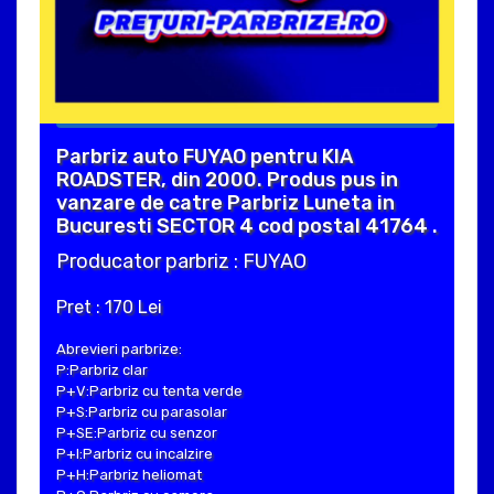
Parbriz auto FUYAO pentru KIA
ROADSTER, din 2000. Produs pus in
vanzare de catre Parbriz Luneta in
Bucuresti SECTOR 4 cod postal 41764 .
Producator parbriz : FUYAO
Pret : 170 Lei
Abrevieri parbrize:
P:Parbriz clar
P+V:Parbriz cu tenta verde
P+S:Parbriz cu parasolar
P+SE:Parbriz cu senzor
P+I:Parbriz cu incalzire
P+H:Parbriz heliomat