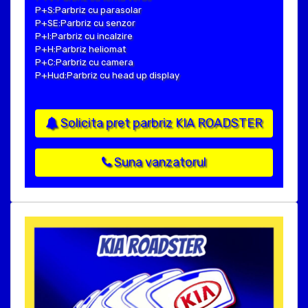
P+S:Parbriz cu parasolar
P+SE:Parbriz cu senzor
P+I:Parbriz cu incalzire
P+H:Parbriz heliomat
P+C:Parbriz cu camera
P+Hud:Parbriz cu head up display
Solicita pret parbriz KIA ROADSTER
Suna vanzatorul