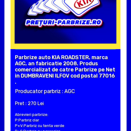
Parbrize auto KIA ROADSTER, marca
AGC, an fabricatie 2008. Produs
comercializat de catre Parbrize pe Net
in DUMBRAVENI ILFOV cod postal 77016
.
Producator parbriz : AGC
Pret : 270 Lei
Abrevieri parbrize:
P:Parbriz clar
P+V:Parbriz cu tenta verde