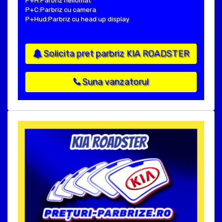
P+H:Parbriz heliomat
P+C:Parbriz cu camera
P+Hud:Parbriz cu head up display
Solicita pret parbriz KIA ROADSTER
Suna vanzatorul