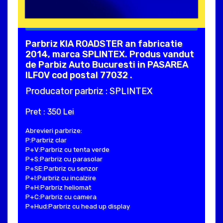
Parbriz KIA ROADSTER an fabricatie
2014, marca SPLINTEX. Produs vandut
de Parbiz Auto Bucuresti in PASAREA
ILFOV cod postal 77032 .
Producator parbriz : SPLINTEX
Pret : 350 Lei
Abrevieri parbrize:
P:Parbriz clar
P+V:Parbriz cu tenta verde
P+S:Parbriz cu parasolar
P+SE:Parbriz cu senzor
P+I:Parbriz cu incalzire
P+H:Parbriz heliomat
P+C:Parbriz cu camera
P+Hud:Parbriz cu head up display