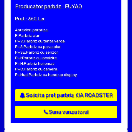
Producator parbriz : FUYAO
Pret : 360 Lei
Abrevieri parbrize:
P:Parbriz clar
P+V:Parbriz cu tenta verde
P+S:Parbriz cu parasolar
P+SE:Parbriz cu senzor
P+I:Parbriz cu incalzire
P+H:Parbriz heliomat
P+C:Parbriz cu camera
P+Hud:Parbriz cu head up display
Solicita pret parbriz KIA ROADSTER
Suna vanzatorul