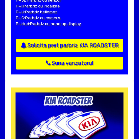
P+SE:Parbriz cu senzor
P+I:Parbriz cu incalzire
P+H:Parbriz heliomat
P+C:Parbriz cu camera
P+Hud:Parbriz cu head up display
Solicita pret parbriz KIA ROADSTER
Suna vanzatorul