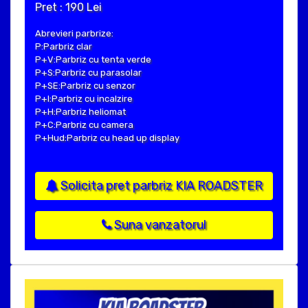
Pret : 190 Lei
Abrevieri parbrize:
P:Parbriz clar
P+V:Parbriz cu tenta verde
P+S:Parbriz cu parasolar
P+SE:Parbriz cu senzor
P+I:Parbriz cu incalzire
P+H:Parbriz heliomat
P+C:Parbriz cu camera
P+Hud:Parbriz cu head up display
Solicita pret parbriz KIA ROADSTER
Suna vanzatorul