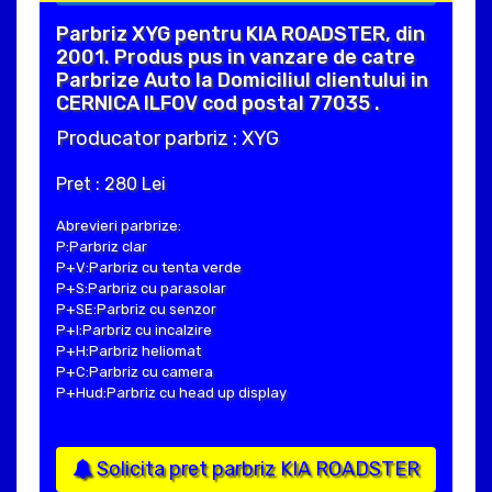
Parbriz XYG pentru KIA ROADSTER, din
2001. Produs pus in vanzare de catre
Parbrize Auto la Domiciliul clientului in
CERNICA ILFOV cod postal 77035 .
Producator parbriz : XYG
Pret : 280 Lei
Abrevieri parbrize:
P:Parbriz clar
P+V:Parbriz cu tenta verde
P+S:Parbriz cu parasolar
P+SE:Parbriz cu senzor
P+I:Parbriz cu incalzire
P+H:Parbriz heliomat
P+C:Parbriz cu camera
P+Hud:Parbriz cu head up display
Solicita pret parbriz KIA ROADSTER