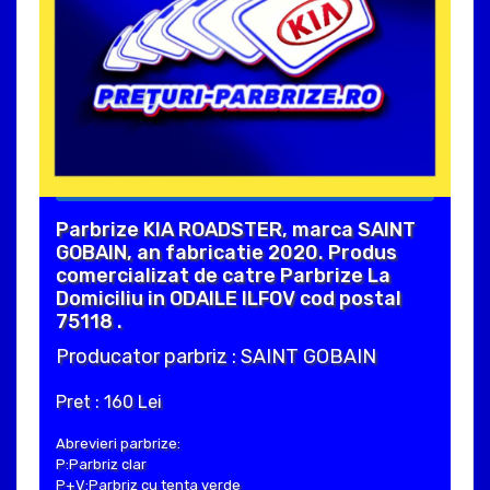
Parbrize KIA ROADSTER, marca SAINT
GOBAIN, an fabricatie 2020. Produs
comercializat de catre Parbrize La
Domiciliu in ODAILE ILFOV cod postal
75118 .
Producator parbriz : SAINT GOBAIN
Pret : 160 Lei
Abrevieri parbrize:
P:Parbriz clar
P+V:Parbriz cu tenta verde