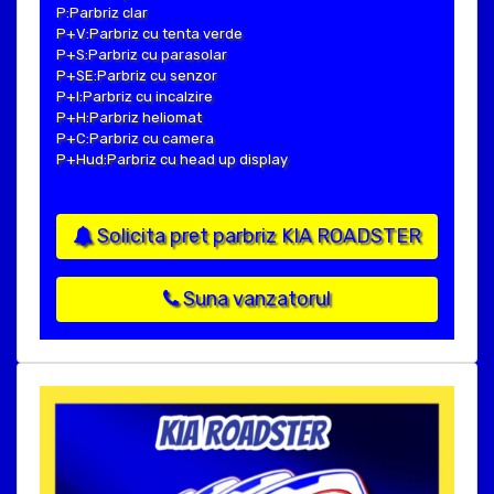
P:Parbriz clar
P+V:Parbriz cu tenta verde
P+S:Parbriz cu parasolar
P+SE:Parbriz cu senzor
P+I:Parbriz cu incalzire
P+H:Parbriz heliomat
P+C:Parbriz cu camera
P+Hud:Parbriz cu head up display
Solicita pret parbriz KIA ROADSTER
Suna vanzatorul