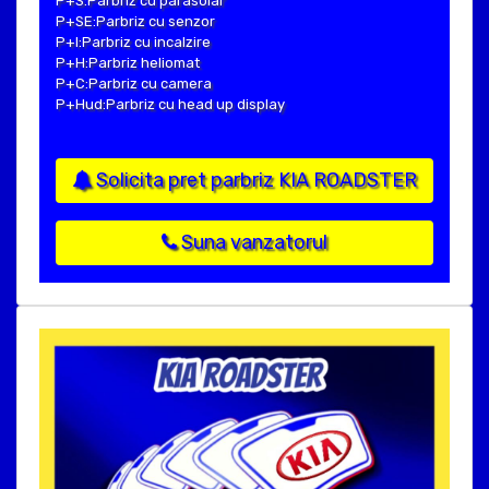
P+S:Parbriz cu parasolar
P+SE:Parbriz cu senzor
P+I:Parbriz cu incalzire
P+H:Parbriz heliomat
P+C:Parbriz cu camera
P+Hud:Parbriz cu head up display
Solicita pret parbriz KIA ROADSTER
Suna vanzatorul