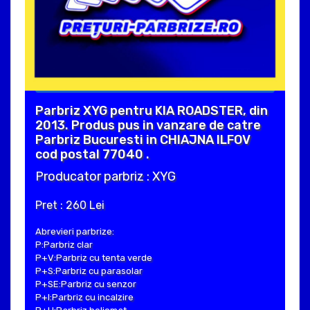
Parbriz XYG pentru KIA ROADSTER, din
2013. Produs pus in vanzare de catre
Parbriz Bucuresti in CHIAJNA ILFOV
cod postal 77040 .
Producator parbriz : XYG
Pret : 260 Lei
Abrevieri parbrize:
P:Parbriz clar
P+V:Parbriz cu tenta verde
P+S:Parbriz cu parasolar
P+SE:Parbriz cu senzor
P+I:Parbriz cu incalzire