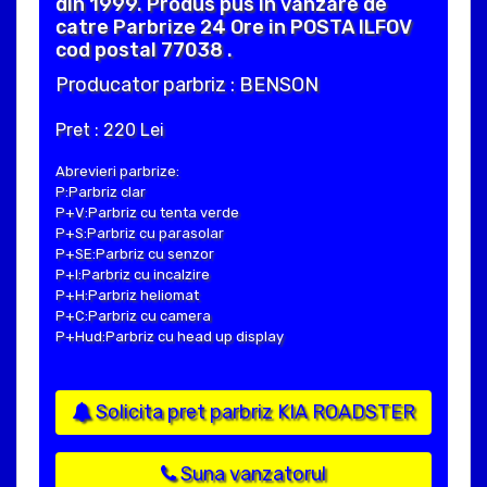
din 1999. Produs pus in vanzare de
catre Parbrize 24 Ore in POSTA ILFOV
cod postal 77038 .
Producator parbriz : BENSON
Pret : 220 Lei
Abrevieri parbrize:
P:Parbriz clar
P+V:Parbriz cu tenta verde
P+S:Parbriz cu parasolar
P+SE:Parbriz cu senzor
P+I:Parbriz cu incalzire
P+H:Parbriz heliomat
P+C:Parbriz cu camera
P+Hud:Parbriz cu head up display
Solicita pret parbriz KIA ROADSTER
Suna vanzatorul