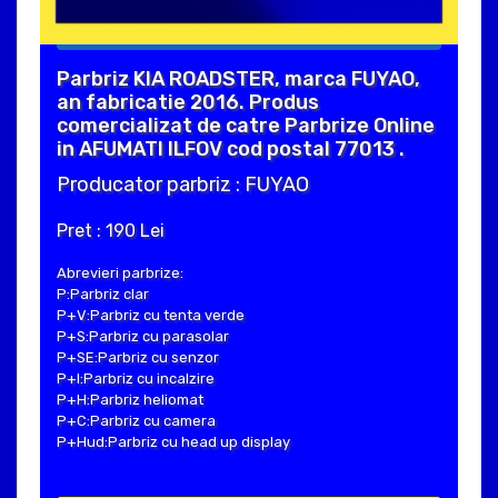
Parbriz KIA ROADSTER, marca FUYAO,
an fabricatie 2016. Produs
comercializat de catre Parbrize Online
in AFUMATI ILFOV cod postal 77013 .
Producator parbriz : FUYAO
Pret : 190 Lei
Abrevieri parbrize:
P:Parbriz clar
P+V:Parbriz cu tenta verde
P+S:Parbriz cu parasolar
P+SE:Parbriz cu senzor
P+I:Parbriz cu incalzire
P+H:Parbriz heliomat
P+C:Parbriz cu camera
P+Hud:Parbriz cu head up display