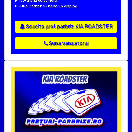
P+C:Parbriz cu camera
P+Hud:Parbriz cu head up display
Solicita pret parbriz KIA ROADSTER
Suna vanzatorul