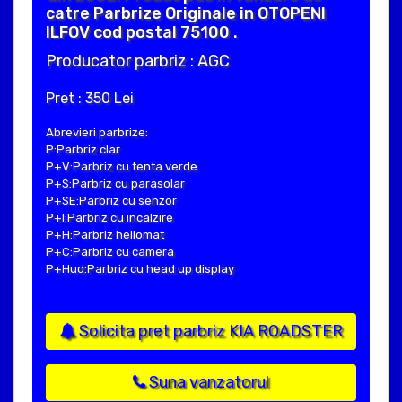
catre Parbrize Originale in OTOPENI
ILFOV cod postal 75100 .
Producator parbriz : AGC
Pret : 350 Lei
Abrevieri parbrize:
P:Parbriz clar
P+V:Parbriz cu tenta verde
P+S:Parbriz cu parasolar
P+SE:Parbriz cu senzor
P+I:Parbriz cu incalzire
P+H:Parbriz heliomat
P+C:Parbriz cu camera
P+Hud:Parbriz cu head up display
Solicita pret parbriz KIA ROADSTER
Suna vanzatorul