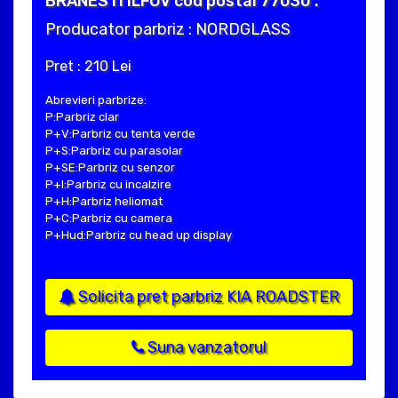
BRANESTI ILFOV cod postal 77030 .
Producator parbriz : NORDGLASS
Pret : 210 Lei
Abrevieri parbrize:
P:Parbriz clar
P+V:Parbriz cu tenta verde
P+S:Parbriz cu parasolar
P+SE:Parbriz cu senzor
P+I:Parbriz cu incalzire
P+H:Parbriz heliomat
P+C:Parbriz cu camera
P+Hud:Parbriz cu head up display
Solicita pret parbriz KIA ROADSTER
Suna vanzatorul