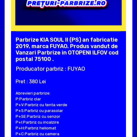
Parbrize KIA SOUL II (PS) an fabricatie
2019, marca FUYAO. Produs vandut de
Vanzari Parbrize in OTOPENI ILFOV cod
postal 75100 .
Producator parbriz : FUYAO
Pret : 380 Lei
Abrevieri parbrize:
P:Parbriz clar
P+V:Parbriz cu tenta verde
P+S:Parbriz cu parasolar
P+SE:Parbriz cu senzor
P+I:Parbriz cu incalzire
P+H:Parbriz heliomat
P+C:Parbriz cu camera