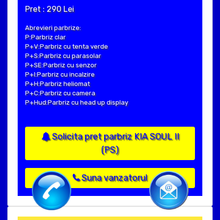
Pret : 290 Lei
Abrevieri parbrize:
P:Parbriz clar
P+V:Parbriz cu tenta verde
P+S:Parbriz cu parasolar
P+SE:Parbriz cu senzor
P+I:Parbriz cu incalzire
P+H:Parbriz heliomat
P+C:Parbriz cu camera
P+Hud:Parbriz cu head up display
Solicita pret parbriz KIA SOUL II
(PS)
Suna vanzatorul