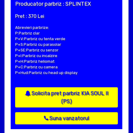
Producator parbriz : SPLINTEX
Pret : 370 Lei
Abrevieri parbrize:
P:Parbriz clar
P+V:Parbriz cu tenta verde
P+S:Parbriz cu parasolar
P+SE:Parbriz cu senzor
P+I:Parbriz cu incalzire
P+H:Parbriz heliomat
P+C:Parbriz cu camera
P+Hud:Parbriz cu head up display
Solicita pret parbriz KIA SOUL II
(PS)
Suna vanzatorul