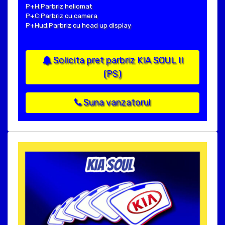
P+H:Parbriz heliomat
P+C:Parbriz cu camera
P+Hud:Parbriz cu head up display
Solicita pret parbriz KIA SOUL II
(PS)
Suna vanzatorul