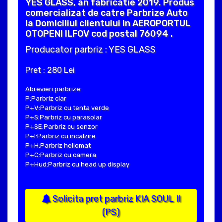
YES GLASS, an fabricatie 2019. Produs
comercializat de catre Parbrize Auto
la Domiciliul clientului in AEROPORTUL
OTOPENI ILFOV cod postal 76094 .
Producator parbriz : YES GLASS
Pret : 280 Lei
Abrevieri parbrize:
P:Parbriz clar
P+V:Parbriz cu tenta verde
P+S:Parbriz cu parasolar
P+SE:Parbriz cu senzor
P+I:Parbriz cu incalzire
P+H:Parbriz heliomat
P+C:Parbriz cu camera
P+Hud:Parbriz cu head up display
Solicita pret parbriz KIA SOUL II
(PS)