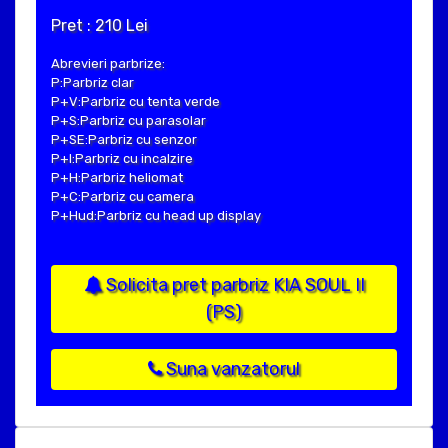
Pret : 210 Lei
Abrevieri parbrize:
P:Parbriz clar
P+V:Parbriz cu tenta verde
P+S:Parbriz cu parasolar
P+SE:Parbriz cu senzor
P+I:Parbriz cu incalzire
P+H:Parbriz heliomat
P+C:Parbriz cu camera
P+Hud:Parbriz cu head up display
Solicita pret parbriz KIA SOUL II
(PS)
Suna vanzatorul