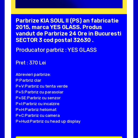
Parbrize KIA SOUL II (PS) an fabricatie
2015, marca YES GLASS. Produs
vandut de Parbrize 24 Ore in Bucuresti
SECTOR 3 cod postal 32630 .
Producator parbriz : YES GLASS
Pret : 370 Lei
Abrevieri parbrize:
P:Parbriz clar
P+V:Parbriz cu tenta verde
P+S:Parbriz cu parasolar
P+SE:Parbriz cu senzor
P+I:Parbriz cu incalzire
P+H:Parbriz heliomat
P+C:Parbriz cu camera
P+Hud:Parbriz cu head up display