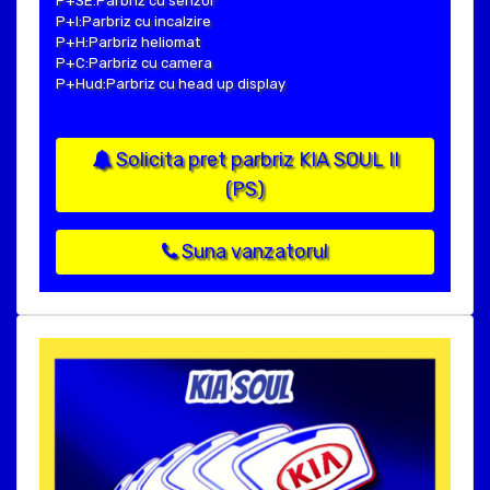
P+SE:Parbriz cu senzor
P+I:Parbriz cu incalzire
P+H:Parbriz heliomat
P+C:Parbriz cu camera
P+Hud:Parbriz cu head up display
Solicita pret parbriz KIA SOUL II
(PS)
Suna vanzatorul