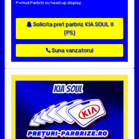
P+Hud:Parbriz cu head up display
Solicita pret parbriz KIA SOUL II
(PS)
Suna vanzatorul