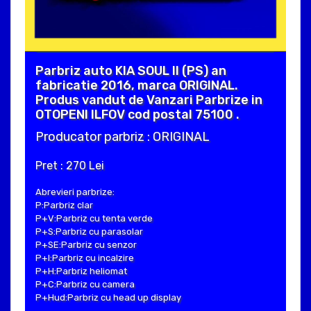
Parbriz auto KIA SOUL II (PS) an
fabricatie 2016, marca ORIGINAL.
Produs vandut de Vanzari Parbrize in
OTOPENI ILFOV cod postal 75100 .
Producator parbriz : ORIGINAL
Pret : 270 Lei
Abrevieri parbrize:
P:Parbriz clar
P+V:Parbriz cu tenta verde
P+S:Parbriz cu parasolar
P+SE:Parbriz cu senzor
P+I:Parbriz cu incalzire
P+H:Parbriz heliomat
P+C:Parbriz cu camera
P+Hud:Parbriz cu head up display