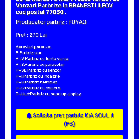
Vanzari Parbrize in BRANESTI ILFOV
cod postal 77030 .
Producator parbriz : FUYAO
Pret : 270 Lei
Abrevieri parbrize:
P:Parbriz clar
P+V:Parbriz cu tenta verde
P+S:Parbriz cu parasolar
P+SE:Parbriz cu senzor
P+I:Parbriz cu incalzire
P+H:Parbriz heliomat
P+C:Parbriz cu camera
P+Hud:Parbriz cu head up display
Solicita pret parbriz KIA SOUL II
(PS)