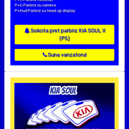
P+C:Parbriz cu camera
P+Hud:Parbriz cu head up display
Solicita pret parbriz KIA SOUL II
(PS)
Suna vanzatorul