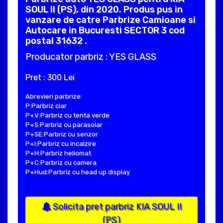
SOUL II (PS), din 2020. Produs pus in
vanzare de catre Parbrize Camioane si
Autocare in Bucuresti SECTOR 3 cod
postal 31632 .
Producator parbriz : YES GLASS
Pret : 300 Lei
Abrevieri parbrize:
P:Parbriz clar
P+V:Parbriz cu tenta verde
P+S:Parbriz cu parasolar
P+SE:Parbriz cu senzor
P+I:Parbriz cu incalzire
P+H:Parbriz heliomat
P+C:Parbriz cu camera
P+Hud:Parbriz cu head up display
Solicita pret parbriz KIA SOUL II
(PS)