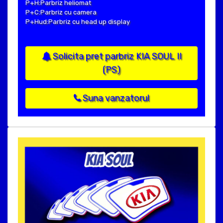
P+H:Parbriz heliomat
P+C:Parbriz cu camera
P+Hud:Parbriz cu head up display
Solicita pret parbriz KIA SOUL II
(PS)
Suna vanzatorul