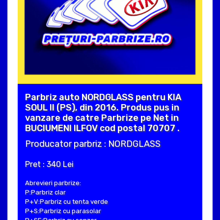
Parbriz auto NORDGLASS pentru KIA
SOUL II (PS), din 2016. Produs pus in
vanzare de catre Parbrize pe Net in
BUCIUMENI ILFOV cod postal 70707 .
Producator parbriz : NORDGLASS
Pret : 340 Lei
Abrevieri parbrize:
P:Parbriz clar
P+V:Parbriz cu tenta verde
P+S:Parbriz cu parasolar