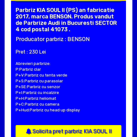
Parbriz KIA SOUL II (PS) an fabricatie
2017, marca BENSON. Produs vandut
de Parbrize Audi in Bucuresti SECTOR
4 cod postal 41073 .
Producator parbriz : BENSON
Pret : 230 Lei
Abrevieri parbrize:
P:Parbriz clar
P+V:Parbriz cu tenta verde
P+S:Parbriz cu parasolar
P+SE:Parbriz cu senzor
P+I:Parbriz cu incalzire
P+H:Parbriz heliomat
P+C:Parbriz cu camera
P+Hud:Parbriz cu head up display
Solicita pret parbriz KIA SOUL II