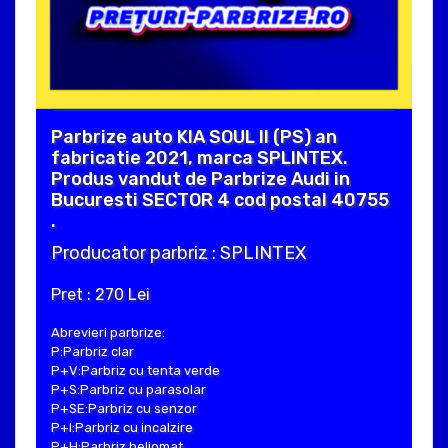
Parbrize auto KIA SOUL II (PS) an
fabricatie 2021, marca SPLINTEX.
Produs vandut de Parbrize Audi in
Bucuresti SECTOR 4 cod postal 40755
.
Producator parbriz : SPLINTEX
Pret : 270 Lei
Abrevieri parbrize:
P:Parbriz clar
P+V:Parbriz cu tenta verde
P+S:Parbriz cu parasolar
P+SE:Parbriz cu senzor
P+I:Parbriz cu incalzire
P+H:Parbriz heliomat