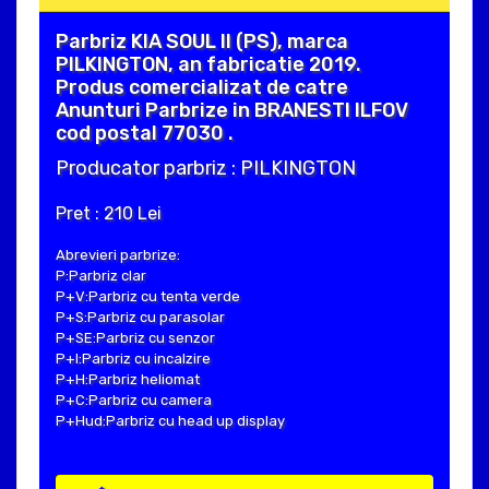
Parbriz KIA SOUL II (PS), marca
PILKINGTON, an fabricatie 2019.
Produs comercializat de catre
Anunturi Parbrize in BRANESTI ILFOV
cod postal 77030 .
Producator parbriz : PILKINGTON
Pret : 210 Lei
Abrevieri parbrize:
P:Parbriz clar
P+V:Parbriz cu tenta verde
P+S:Parbriz cu parasolar
P+SE:Parbriz cu senzor
P+I:Parbriz cu incalzire
P+H:Parbriz heliomat
P+C:Parbriz cu camera
P+Hud:Parbriz cu head up display