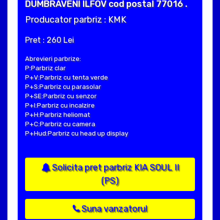
DUMBRAVENI ILFOV cod postal 77016 .
Producator parbriz : KMK
Pret : 260 Lei
Abrevieri parbrize:
P:Parbriz clar
P+V:Parbriz cu tenta verde
P+S:Parbriz cu parasolar
P+SE:Parbriz cu senzor
P+I:Parbriz cu incalzire
P+H:Parbriz heliomat
P+C:Parbriz cu camera
P+Hud:Parbriz cu head up display
Solicita pret parbriz KIA SOUL II
(PS)
Suna vanzatorul