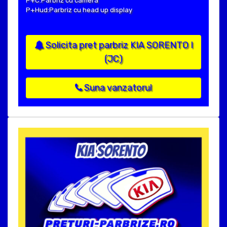
P+C:Parbriz cu camera
P+Hud:Parbriz cu head up display
Solicita pret parbriz KIA SORENTO I
(JC)
Suna vanzatorul