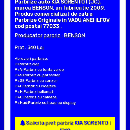
Parbrize auto KIA SORENTO I (JC),
marca BENSON, an fabricatie 2009.
Produs comercializat de catre
Parbrize Originale in VADU ANEI ILFOV
cod postal 77033 .
Producator parbriz : BENSON
Pret : 340 Lei
Abrevieri parbrize:
P:Parbriz clar
P+V:Parbriz cu tenta verde
P+S:Parbriz cu parasolar
P+SE:Parbriz cu senzor
P+I:Parbriz cu incalzire
P+H:Parbriz heliomat
P+C:Parbriz cu camera
P+Hud:Parbriz cu head up display
Solicita pret parbriz KIA SORENTO I