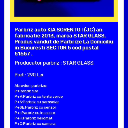
Parbriz auto KIA SORENTO I (JC) an
fabricatie 2013, marca STAR GLASS.
Produs vandut de Parbrize La Domiciliu
in Bucuresti SECTOR 5 cod postal
51657 .
Producator parbriz : STAR GLASS
Pret : 290 Lei
Abrevieri parbrize:
P:Parbriz clar
P+V:Parbriz cu tenta verde
P+S:Parbriz cu parasolar
P+SE:Parbriz cu senzor
P+I:Parbriz cu incalzire
P+H:Parbriz heliomat
P+C:Parbriz cu camera