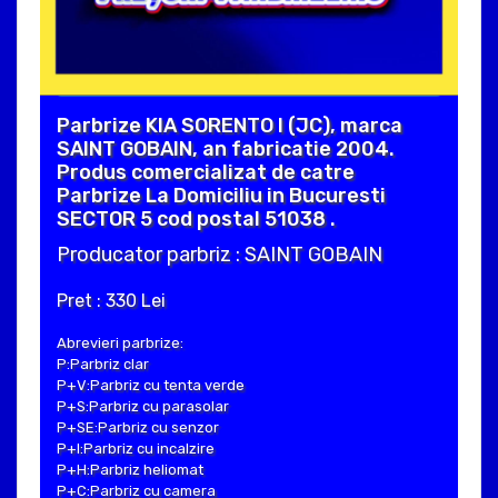
Parbrize KIA SORENTO I (JC), marca
SAINT GOBAIN, an fabricatie 2004.
Produs comercializat de catre
Parbrize La Domiciliu in Bucuresti
SECTOR 5 cod postal 51038 .
Producator parbriz : SAINT GOBAIN
Pret : 330 Lei
Abrevieri parbrize:
P:Parbriz clar
P+V:Parbriz cu tenta verde
P+S:Parbriz cu parasolar
P+SE:Parbriz cu senzor
P+I:Parbriz cu incalzire
P+H:Parbriz heliomat
P+C:Parbriz cu camera