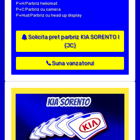
P+H:Parbriz heliomat
P+C:Parbriz cu camera
P+Hud:Parbriz cu head up display
Solicita pret parbriz KIA SORENTO I
(JC)
Suna vanzatorul