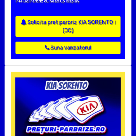
P+Hud:Parbriz cu head up display
Solicita pret parbriz KIA SORENTO I
(JC)
Suna vanzatorul