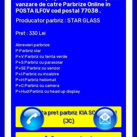
vanzare de catre Parbrize Online in
POSTA ILFOV cod postal 77038 .
Producator parbriz : STAR GLASS
Pret : 330 Lei
Abrevieri parbrize:
P:Parbriz clar
P+V:Parbriz cu tenta verde
P+S:Parbriz cu parasolar
P+SE:Parbriz cu senzor
P+I:Parbriz cu incalzire
P+H:Parbriz heliomat
P+C:Parbriz cu camera
P+Hud:Parbriz cu head up display
Solicita pret parbriz KIA SORENTO I
(JC)