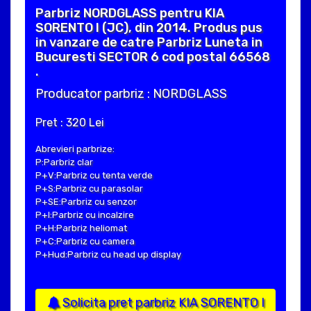
Parbriz NORDGLASS pentru KIA
SORENTO I (JC), din 2014. Produs pus
in vanzare de catre Parbriz Luneta in
Bucuresti SECTOR 6 cod postal 66568
.
Producator parbriz : NORDGLASS
Pret : 320 Lei
Abrevieri parbrize:
P:Parbriz clar
P+V:Parbriz cu tenta verde
P+S:Parbriz cu parasolar
P+SE:Parbriz cu senzor
P+I:Parbriz cu incalzire
P+H:Parbriz heliomat
P+C:Parbriz cu camera
P+Hud:Parbriz cu head up display
Solicita pret parbriz KIA SORENTO I