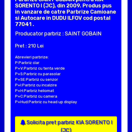
SORENTO I (JC), din 2009. Produs pus
in vanzare de catre Parbrize Camioane
si Autocare in DUDU ILFOV cod postal
77041 .
Producator parbriz : SAINT GOBAIN
Pret : 210 Lei
Abrevieri parbrize:
P:Parbriz clar
P+V:Parbriz cu tenta verde
P+S:Parbriz cu parasolar
P+SE:Parbriz cu senzor
P+I:Parbriz cu incalzire
P+H:Parbriz heliomat
P+C:Parbriz cu camera
P+Hud:Parbriz cu head up display
Solicita pret parbriz KIA SORENTO I
(JC)