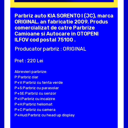
Parbriz auto KIA SORENTO I (JC), marca
ORIGINAL, an fabricatie 2009. Produs
comercializat de catre Parbrize
Camioane si Autocare in OTOPENI
ILFOV cod postal 75100 .
Producator parbriz : ORIGINAL
Pret : 220 Lei
Abrevieri parbrize:
P:Parbriz clar
P+V:Parbriz cu tenta verde
P+S:Parbriz cu parasolar
P+SE:Parbriz cu senzor
P+I:Parbriz cu incalzire
P+H:Parbriz heliomat
P+C:Parbriz cu camera
P+Hud:Parbriz cu head up display