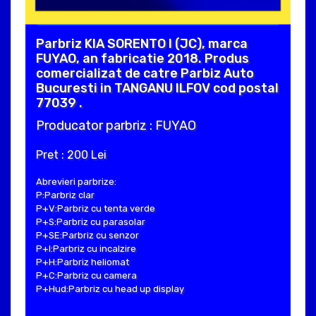
Parbriz KIA SORENTO I (JC), marca
FUYAO, an fabricatie 2018. Produs
comercializat de catre Parbiz Auto
Bucuresti in TANGANU ILFOV cod postal
77039 .
Producator parbriz : FUYAO
Pret : 200 Lei
Abrevieri parbrize:
P:Parbriz clar
P+V:Parbriz cu tenta verde
P+S:Parbriz cu parasolar
P+SE:Parbriz cu senzor
P+I:Parbriz cu incalzire
P+H:Parbriz heliomat
P+C:Parbriz cu camera
P+Hud:Parbriz cu head up display