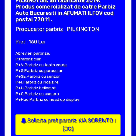
PILKINGTON, an fabricatie 2019.
Produs comercializat de catre Parbiz
Auto Bucuresti in AFUMATI ILFOV cod
postal 77011 .
Producator parbriz : PILKINGTON
Pret : 160 Lei
Abrevieri parbrize:
P:Parbriz clar
P+V:Parbriz cu tenta verde
P+S:Parbriz cu parasolar
P+SE:Parbriz cu senzor
P+I:Parbriz cu incalzire
P+H:Parbriz heliomat
P+C:Parbriz cu camera
P+Hud:Parbriz cu head up display
Solicita pret parbriz KIA SORENTO I
(JC)