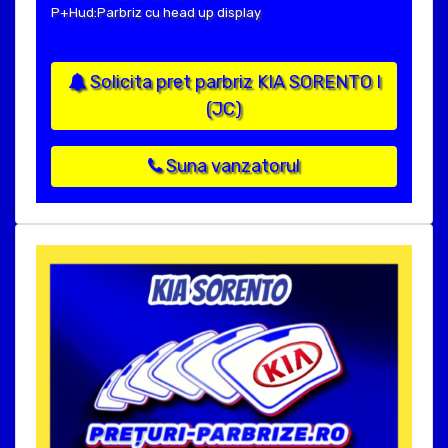
P+Hud:Parbriz cu head up display
Solicita pret parbriz KIA SORENTO I
(JC)
Suna vanzatorul