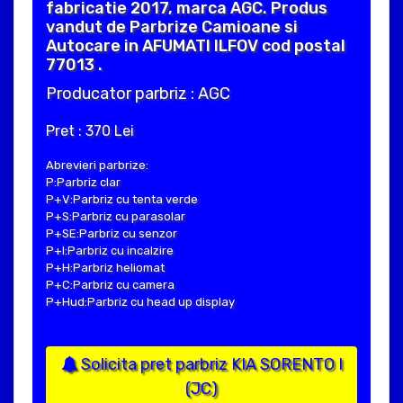
fabricatie 2017, marca AGC. Produs
vandut de Parbrize Camioane si
Autocare in AFUMATI ILFOV cod postal
77013 .
Producator parbriz : AGC
Pret : 370 Lei
Abrevieri parbrize:
P:Parbriz clar
P+V:Parbriz cu tenta verde
P+S:Parbriz cu parasolar
P+SE:Parbriz cu senzor
P+I:Parbriz cu incalzire
P+H:Parbriz heliomat
P+C:Parbriz cu camera
P+Hud:Parbriz cu head up display
Solicita pret parbriz KIA SORENTO I
(JC)