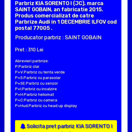
Parbriz KIA SORENTO I (JC), marca
SAINT GOBAIN, an fabricatie 2015.
Produs comercializat de catre
Parbrize Audi in 1 DECEMBRIE ILFOV cod
postal 77005 .
Producator parbriz : SAINT GOBAIN
Pret : 310 Lei
Abrevieri parbrize:
P:Parbriz clar
P+V:Parbriz cu tenta verde
P+S:Parbriz cu parasolar
P+SE:Parbriz cu senzor
P+I:Parbriz cu incalzire
P+H:Parbriz heliomat
P+C:Parbriz cu camera
P+Hud:Parbriz cu head up display
Solicita pret parbriz KIA SORENTO I