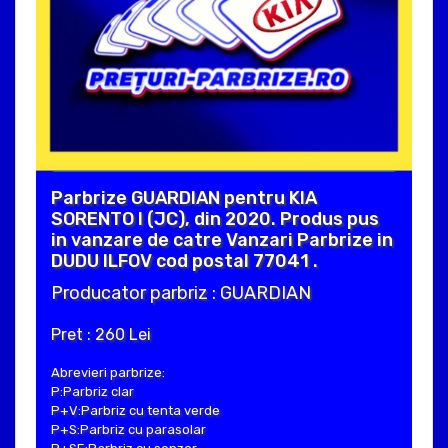
Parbrize GUARDIAN pentru KIA
SORENTO I (JC), din 2020. Produs pus
in vanzare de catre Vanzari Parbrize in
DUDU ILFOV cod postal 77041 .
Producator parbriz : GUARDIAN
Pret : 260 Lei
Abrevieri parbrize:
P:Parbriz clar
P+V:Parbriz cu tenta verde
P+S:Parbriz cu parasolar