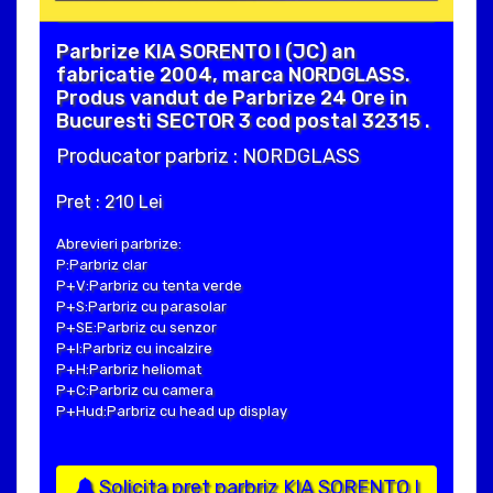
Parbrize KIA SORENTO I (JC) an
fabricatie 2004, marca NORDGLASS.
Produs vandut de Parbrize 24 Ore in
Bucuresti SECTOR 3 cod postal 32315 .
Producator parbriz : NORDGLASS
Pret : 210 Lei
Abrevieri parbrize:
P:Parbriz clar
P+V:Parbriz cu tenta verde
P+S:Parbriz cu parasolar
P+SE:Parbriz cu senzor
P+I:Parbriz cu incalzire
P+H:Parbriz heliomat
P+C:Parbriz cu camera
P+Hud:Parbriz cu head up display
Solicita pret parbriz KIA SORENTO I