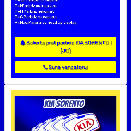
P+SE:Parbriz cu senzor
P+I:Parbriz cu incalzire
P+H:Parbriz heliomat
P+C:Parbriz cu camera
P+Hud:Parbriz cu head up display
Solicita pret parbriz KIA SORENTO I
(JC)
Suna vanzatorul