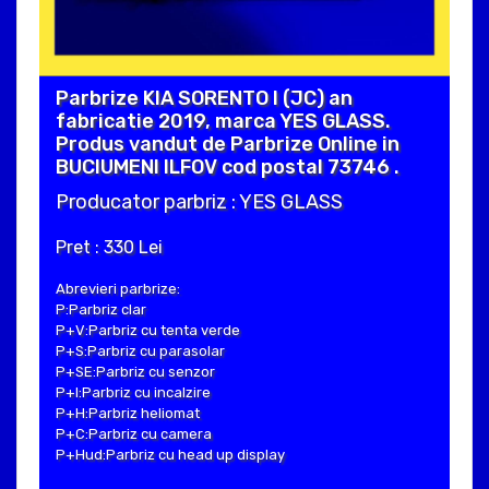
Parbrize KIA SORENTO I (JC) an
fabricatie 2019, marca YES GLASS.
Produs vandut de Parbrize Online in
BUCIUMENI ILFOV cod postal 73746 .
Producator parbriz : YES GLASS
Pret : 330 Lei
Abrevieri parbrize:
P:Parbriz clar
P+V:Parbriz cu tenta verde
P+S:Parbriz cu parasolar
P+SE:Parbriz cu senzor
P+I:Parbriz cu incalzire
P+H:Parbriz heliomat
P+C:Parbriz cu camera
P+Hud:Parbriz cu head up display