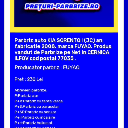
Parbriz auto KIA SORENTO I (JC) an
fabricatie 2008, marca FUYAO. Produs
vandut de Parbrize pe Net in CERNICA
ILFOV cod postal 77035 .
Producator parbriz : FUYAO
Pret : 230 Lei
Abrevieri parbrize:
P:Parbriz clar
P+V:Parbriz cu tenta verde
P+S:Parbriz cu parasolar
P+SE:Parbriz cu senzor
P+I:Parbriz cu incalzire
P+H:Parbriz heliomat