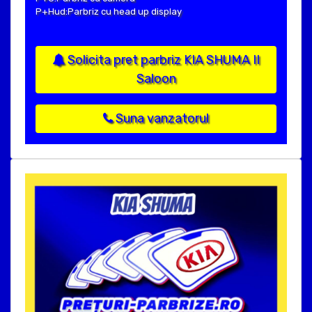
P+Hud:Parbriz cu head up display
Solicita pret parbriz KIA SHUMA II
Saloon
Suna vanzatorul