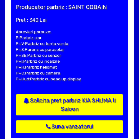
Producator parbriz : SAINT GOBAIN
Pret : 340 Lei
Abrevieri parbrize:
P:Parbriz clar
P+V:Parbriz cu tenta verde
P+S:Parbriz cu parasolar
P+SE:Parbriz cu senzor
P+I:Parbriz cu incalzire
P+H:Parbriz heliomat
P+C:Parbriz cu camera
P+Hud:Parbriz cu head up display
Solicita pret parbriz KIA SHUMA II
Saloon
Suna vanzatorul