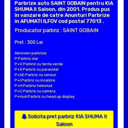
Parbrize auto SAINT GOBAIN pentru KIA
SHUMA II Saloon, din 2001. Produs pus
in vanzare de catre Anunturi Parbrize
in AFUMATI ILFOV cod postal 77013 .
Producator parbriz : SAINT GOBAIN
Pret : 300 Lei
Abrevieri parbrize:
P:Parbriz clar
P+V:Parbriz cu tenta verde
P+S:Parbriz cu parasolar
P+SE:Parbriz cu senzor
P+I:Parbriz cu incalzire
P+H:Parbriz heliomat
P+C:Parbriz cu camera
P+Hud:Parbriz cu head up display
Solicita pret parbriz KIA SHUMA II
Saloon