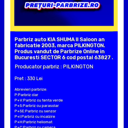
Parbriz auto KIA SHUMA II Saloon an
fabricatie 2003, marca PILKINGTON.
Produs vandut de Parbrize Online in
Bucuresti SECTOR 6 cod postal 63827 .
Producator parbriz : PILKINGTON
Pret : 330 Lei
Abrevieri parbrize:
P:Parbriz clar
P+V:Parbriz cu tenta verde
P+S:Parbriz cu parasolar
P+SE:Parbriz cu senzor
P+I:Parbriz cu incalzire
P+H:Parbriz heliomat
P+C:Parbriz cu camera