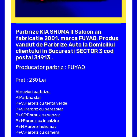
Parbrize KIA SHUMA II Saloon an
fabricatie 2001, marca FUYAO. Produs
vandut de Parbrize Auto la Domiciliul
clientului in Bucuresti SECTOR 3 cod
postal 31913 .
Producator parbriz : FUYAO
Pret : 230 Lei
Abrevieri parbrize:
P:Parbriz clar
P+V:Parbriz cu tenta verde
P+S:Parbriz cu parasolar
P+SE:Parbriz cu senzor
P+I:Parbriz cu incalzire
P+H:Parbriz heliomat
P+C:Parbriz cu camera