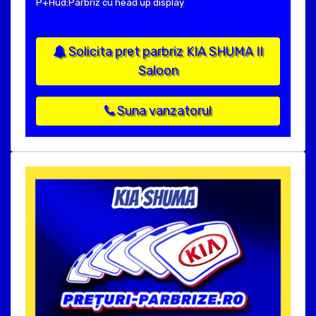
P+Hud:Parbriz cu head up display
Solicita pret parbriz KIA SHUMA II
Saloon
Suna vanzatorul