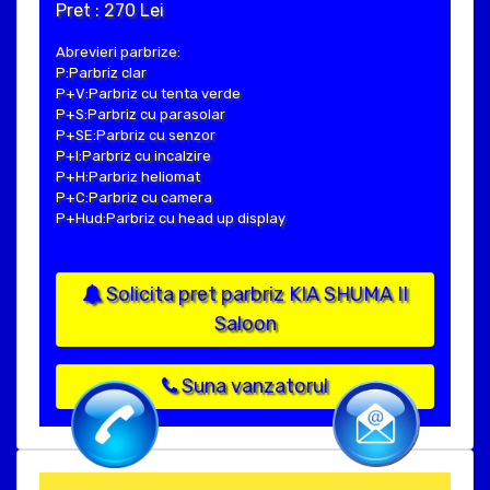
Pret : 270 Lei
Abrevieri parbrize:
P:Parbriz clar
P+V:Parbriz cu tenta verde
P+S:Parbriz cu parasolar
P+SE:Parbriz cu senzor
P+I:Parbriz cu incalzire
P+H:Parbriz heliomat
P+C:Parbriz cu camera
P+Hud:Parbriz cu head up display
Solicita pret parbriz KIA SHUMA II
Saloon
Suna vanzatorul