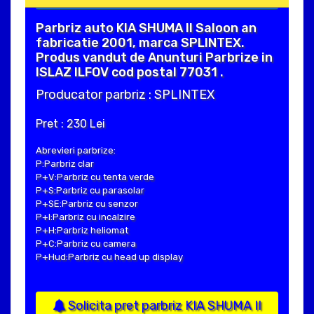
Parbriz auto KIA SHUMA II Saloon an
fabricatie 2001, marca SPLINTEX.
Produs vandut de Anunturi Parbrize in
ISLAZ ILFOV cod postal 77031 .
Producator parbriz : SPLINTEX
Pret : 230 Lei
Abrevieri parbrize:
P:Parbriz clar
P+V:Parbriz cu tenta verde
P+S:Parbriz cu parasolar
P+SE:Parbriz cu senzor
P+I:Parbriz cu incalzire
P+H:Parbriz heliomat
P+C:Parbriz cu camera
P+Hud:Parbriz cu head up display
Solicita pret parbriz KIA SHUMA II