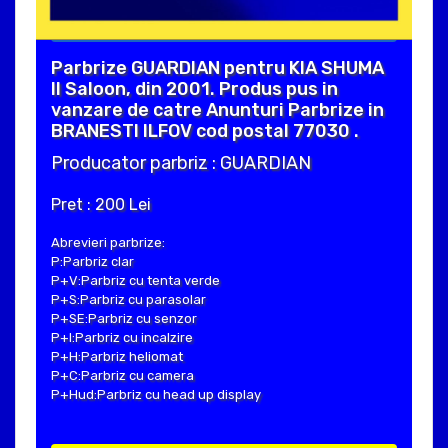
Parbrize GUARDIAN pentru KIA SHUMA
II Saloon, din 2001. Produs pus in
vanzare de catre Anunturi Parbrize in
BRANESTI ILFOV cod postal 77030 .
Producator parbriz : GUARDIAN
Pret : 200 Lei
Abrevieri parbrize:
P:Parbriz clar
P+V:Parbriz cu tenta verde
P+S:Parbriz cu parasolar
P+SE:Parbriz cu senzor
P+I:Parbriz cu incalzire
P+H:Parbriz heliomat
P+C:Parbriz cu camera
P+Hud:Parbriz cu head up display