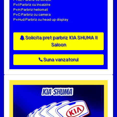
P+I:Parbriz cu incalzire
P+H:Parbriz heliomat
P+C:Parbriz cu camera
P+Hud:Parbriz cu head up display
Solicita pret parbriz KIA SHUMA II
Saloon
Suna vanzatorul