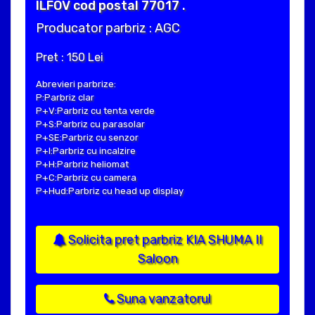
ILFOV cod postal 77017 .
Producator parbriz : AGC
Pret : 150 Lei
Abrevieri parbrize:
P:Parbriz clar
P+V:Parbriz cu tenta verde
P+S:Parbriz cu parasolar
P+SE:Parbriz cu senzor
P+I:Parbriz cu incalzire
P+H:Parbriz heliomat
P+C:Parbriz cu camera
P+Hud:Parbriz cu head up display
Solicita pret parbriz KIA SHUMA II
Saloon
Suna vanzatorul