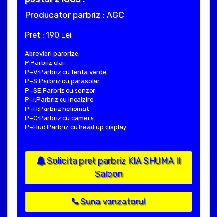
Producator parbriz : AGC
Pret : 190 Lei
Abrevieri parbrize:
P:Parbriz clar
P+V:Parbriz cu tenta verde
P+S:Parbriz cu parasolar
P+SE:Parbriz cu senzor
P+I:Parbriz cu incalzire
P+H:Parbriz heliomat
P+C:Parbriz cu camera
P+Hud:Parbriz cu head up display
Solicita pret parbriz KIA SHUMA II
Saloon
Suna vanzatorul