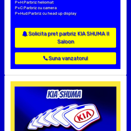
P+H:Parbriz heliomat
P+C:Parbriz cu camera
P+Hud:Parbriz cu head up display
Solicita pret parbriz KIA SHUMA II
Saloon
Suna vanzatorul