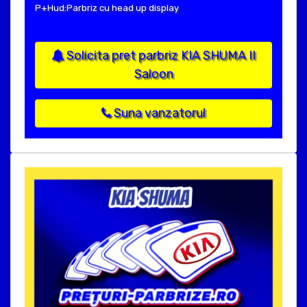
P+Hud:Parbriz cu head up display
Solicita pret parbriz KIA SHUMA II
Saloon
Suna vanzatorul