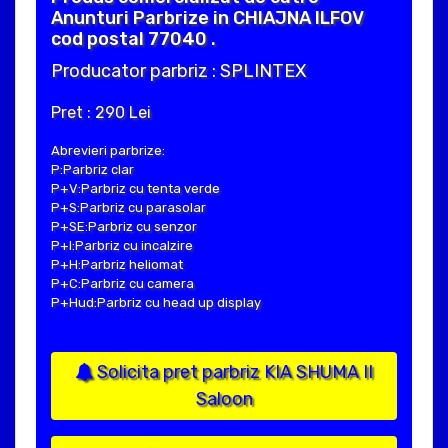
Anunturi Parbrize in CHIAJNA ILFOV
cod postal 77040 .
Producator parbriz : SPLINTEX
Pret : 290 Lei
Abrevieri parbrize:
P:Parbriz clar
P+V:Parbriz cu tenta verde
P+S:Parbriz cu parasolar
P+SE:Parbriz cu senzor
P+I:Parbriz cu incalzire
P+H:Parbriz heliomat
P+C:Parbriz cu camera
P+Hud:Parbriz cu head up display
Solicita pret parbriz KIA SHUMA II
Saloon