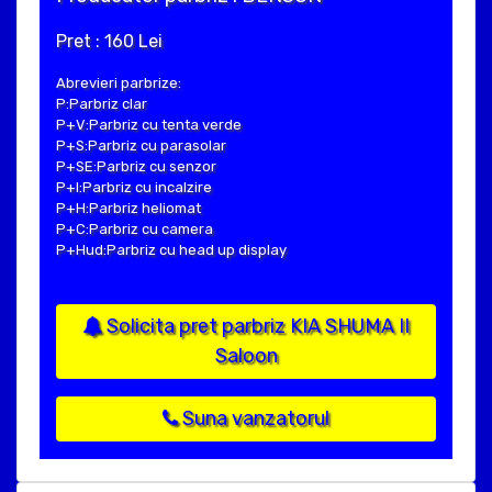
Pret : 160 Lei
Abrevieri parbrize:
P:Parbriz clar
P+V:Parbriz cu tenta verde
P+S:Parbriz cu parasolar
P+SE:Parbriz cu senzor
P+I:Parbriz cu incalzire
P+H:Parbriz heliomat
P+C:Parbriz cu camera
P+Hud:Parbriz cu head up display
Solicita pret parbriz KIA SHUMA II
Saloon
Suna vanzatorul