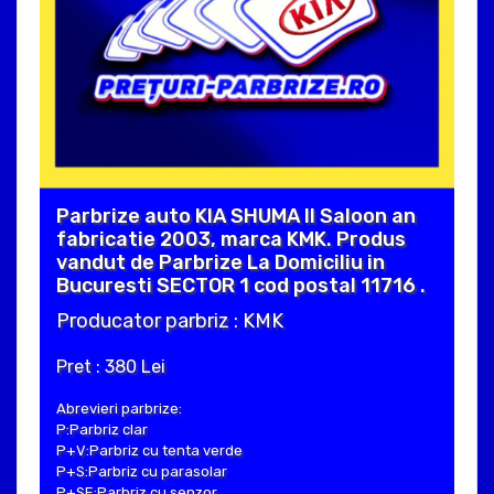
Parbrize auto KIA SHUMA II Saloon an
fabricatie 2003, marca KMK. Produs
vandut de Parbrize La Domiciliu in
Bucuresti SECTOR 1 cod postal 11716 .
Producator parbriz : KMK
Pret : 380 Lei
Abrevieri parbrize:
P:Parbriz clar
P+V:Parbriz cu tenta verde
P+S:Parbriz cu parasolar
P+SE:Parbriz cu senzor