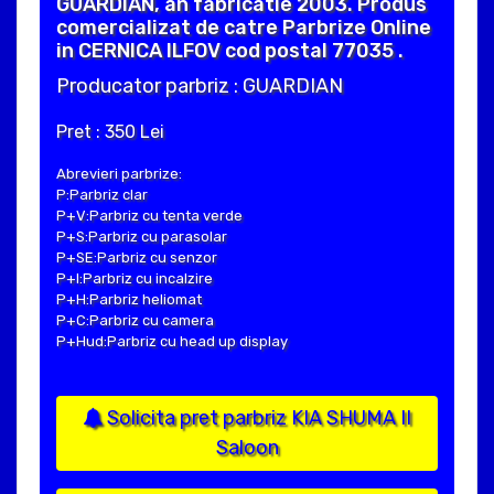
GUARDIAN, an fabricatie 2003. Produs
comercializat de catre Parbrize Online
in CERNICA ILFOV cod postal 77035 .
Producator parbriz : GUARDIAN
Pret : 350 Lei
Abrevieri parbrize:
P:Parbriz clar
P+V:Parbriz cu tenta verde
P+S:Parbriz cu parasolar
P+SE:Parbriz cu senzor
P+I:Parbriz cu incalzire
P+H:Parbriz heliomat
P+C:Parbriz cu camera
P+Hud:Parbriz cu head up display
Solicita pret parbriz KIA SHUMA II
Saloon