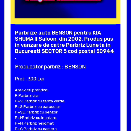
Parbrize auto BENSON pentru KIA
SHUMA II Saloon, din 2002. Produs pus
in vanzare de catre Parbriz Luneta in
Bucuresti SECTOR 5 cod postal 50944
.
Producator parbriz : BENSON
Pret : 300 Lei
Abrevieri parbrize:
P:Parbriz clar
P+V:Parbriz cu tenta verde
P+S:Parbriz cu parasolar
P+SE:Parbriz cu senzor
P+I:Parbriz cu incalzire
P+H:Parbriz heliomat
P+C:Parbriz cu camera