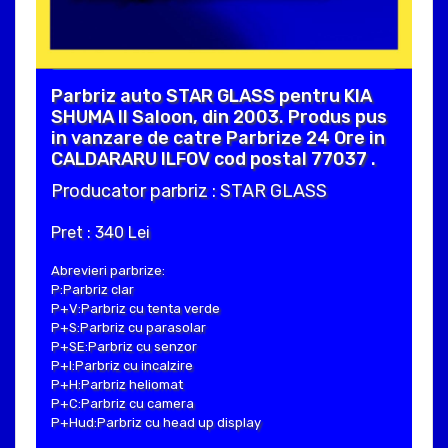
Parbriz auto STAR GLASS pentru KIA
SHUMA II Saloon, din 2003. Produs pus
in vanzare de catre Parbrize 24 Ore in
CALDARARU ILFOV cod postal 77037 .
Producator parbriz : STAR GLASS
Pret : 340 Lei
Abrevieri parbrize:
P:Parbriz clar
P+V:Parbriz cu tenta verde
P+S:Parbriz cu parasolar
P+SE:Parbriz cu senzor
P+I:Parbriz cu incalzire
P+H:Parbriz heliomat
P+C:Parbriz cu camera
P+Hud:Parbriz cu head up display