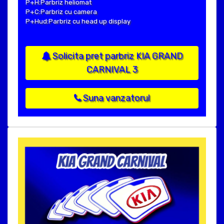
P+H:Parbriz heliomat
P+C:Parbriz cu camera
P+Hud:Parbriz cu head up display
Solicita pret parbriz KIA GRAND
CARNIVAL 3
Suna vanzatorul