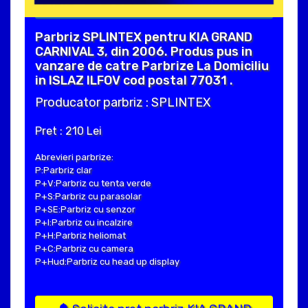
Parbriz SPLINTEX pentru KIA GRAND
CARNIVAL 3, din 2006. Produs pus in
vanzare de catre Parbrize La Domiciliu
in ISLAZ ILFOV cod postal 77031 .
Producator parbriz : SPLINTEX
Pret : 210 Lei
Abrevieri parbrize:
P:Parbriz clar
P+V:Parbriz cu tenta verde
P+S:Parbriz cu parasolar
P+SE:Parbriz cu senzor
P+I:Parbriz cu incalzire
P+H:Parbriz heliomat
P+C:Parbriz cu camera
P+Hud:Parbriz cu head up display