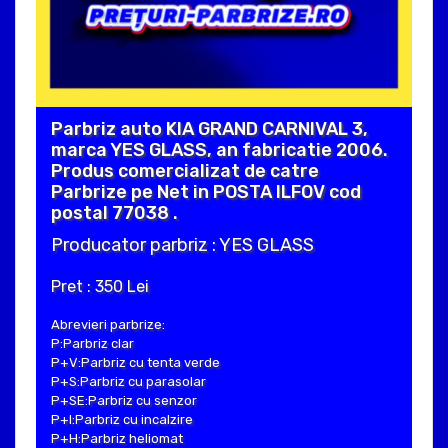
Parbriz auto KIA GRAND CARNIVAL 3,
marca YES GLASS, an fabricatie 2006.
Produs comercializat de catre
Parbrize pe Net in POSTA ILFOV cod
postal 77038 .
Producator parbriz : YES GLASS
Pret : 350 Lei
Abrevieri parbrize:
P:Parbriz clar
P+V:Parbriz cu tenta verde
P+S:Parbriz cu parasolar
P+SE:Parbriz cu senzor
P+I:Parbriz cu incalzire
P+H:Parbriz heliomat