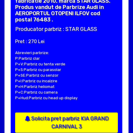
fabricatie 2010, marca STAR GLASS.
Produs vandut de Parbrize Audi in
AEROPORTUL OTOPENI ILFOV cod
postal 76483 .
Producator parbriz : STAR GLASS
Pret : 270 Lei
Abrevieri parbrize:
P:Parbriz clar
P+V:Parbriz cu tenta verde
P+S:Parbriz cu parasolar
P+SE:Parbriz cu senzor
P+I:Parbriz cu incalzire
P+H:Parbriz heliomat
P+C:Parbriz cu camera
P+Hud:Parbriz cu head up display
Solicita pret parbriz KIA GRAND
CARNIVAL 3