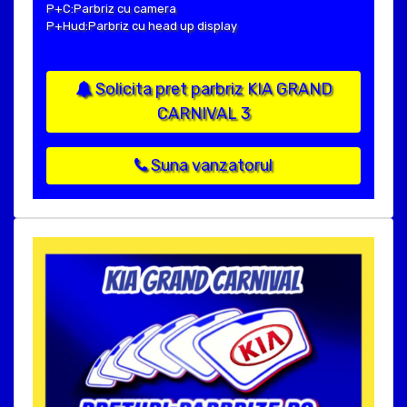
P+C:Parbriz cu camera
P+Hud:Parbriz cu head up display
Solicita pret parbriz KIA GRAND
CARNIVAL 3
Suna vanzatorul