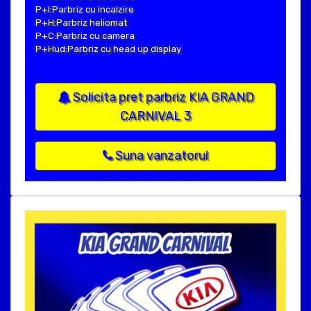
P+I:Parbriz cu incalzire
P+H:Parbriz heliomat
P+C:Parbriz cu camera
P+Hud:Parbriz cu head up display
Solicita pret parbriz KIA GRAND
CARNIVAL 3
Suna vanzatorul