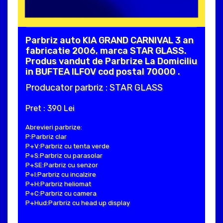
Parbriz auto KIA GRAND CARNIVAL 3 an
fabricatie 2006, marca STAR GLASS.
Produs vandut de Parbrize La Domiciliu
in BUFTEA ILFOV cod postal 70000 .
Producator parbriz : STAR GLASS
Pret : 390 Lei
Abrevieri parbrize:
P:Parbriz clar
P+V:Parbriz cu tenta verde
P+S:Parbriz cu parasolar
P+SE:Parbriz cu senzor
P+I:Parbriz cu incalzire
P+H:Parbriz heliomat
P+C:Parbriz cu camera
P+Hud:Parbriz cu head up display