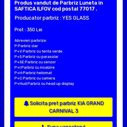
Produs vandut de Parbriz Luneta in
SAFTICA ILFOV cod postal 77017 .
Producator parbriz : YES GLASS
Pret : 350 Lei
Abrevieri parbrize:
P:Parbriz clar
P+V:Parbriz cu tenta verde
P+S:Parbriz cu parasolar
P+SE:Parbriz cu senzor
P+I:Parbriz cu incalzire
P+H:Parbriz heliomat
P+C:Parbriz cu camera
P+Hud:Parbriz cu head up display
Solicita pret parbriz KIA GRAND
CARNIVAL 3
Suna vanzatorul