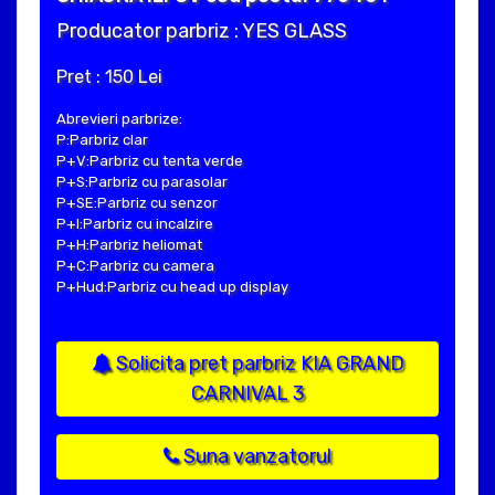
Producator parbriz : YES GLASS
Pret : 150 Lei
Abrevieri parbrize:
P:Parbriz clar
P+V:Parbriz cu tenta verde
P+S:Parbriz cu parasolar
P+SE:Parbriz cu senzor
P+I:Parbriz cu incalzire
P+H:Parbriz heliomat
P+C:Parbriz cu camera
P+Hud:Parbriz cu head up display
Solicita pret parbriz KIA GRAND
CARNIVAL 3
Suna vanzatorul