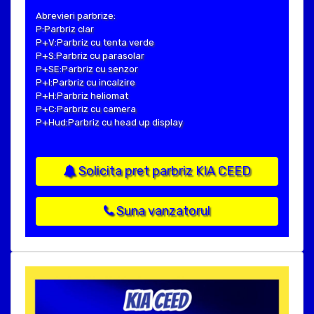
Abrevieri parbrize:
P:Parbriz clar
P+V:Parbriz cu tenta verde
P+S:Parbriz cu parasolar
P+SE:Parbriz cu senzor
P+I:Parbriz cu incalzire
P+H:Parbriz heliomat
P+C:Parbriz cu camera
P+Hud:Parbriz cu head up display
Solicita pret parbriz KIA CEED
Suna vanzatorul