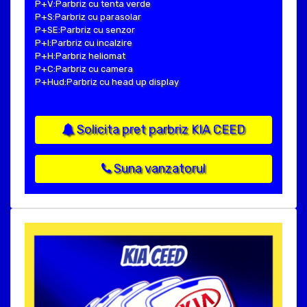
P+V:Parbriz cu tenta verde
P+S:Parbriz cu parasolar
P+SE:Parbriz cu senzor
P+I:Parbriz cu incalzire
P+H:Parbriz heliomat
P+C:Parbriz cu camera
P+Hud:Parbriz cu head up display
Solicita pret parbriz KIA CEED
Suna vanzatorul