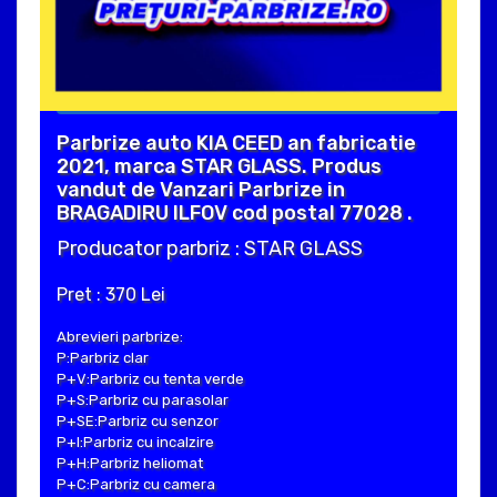
Parbrize auto KIA CEED an fabricatie
2021, marca STAR GLASS. Produs
vandut de Vanzari Parbrize in
BRAGADIRU ILFOV cod postal 77028 .
Producator parbriz : STAR GLASS
Pret : 370 Lei
Abrevieri parbrize:
P:Parbriz clar
P+V:Parbriz cu tenta verde
P+S:Parbriz cu parasolar
P+SE:Parbriz cu senzor
P+I:Parbriz cu incalzire
P+H:Parbriz heliomat
P+C:Parbriz cu camera