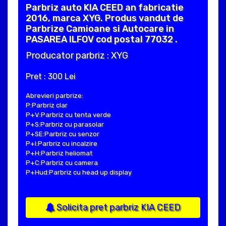
Parbriz auto KIA CEED an fabricatie
2016, marca XYG. Produs vandut de
Parbrize Camioane si Autocare in
PASAREA ILFOV cod postal 77032 .
Producator parbriz : XYG
Pret : 300 Lei
Abrevieri parbrize:
P:Parbriz clar
P+V:Parbriz cu tenta verde
P+S:Parbriz cu parasolar
P+SE:Parbriz cu senzor
P+I:Parbriz cu incalzire
P+H:Parbriz heliomat
P+C:Parbriz cu camera
P+Hud:Parbriz cu head up display
Solicita pret parbriz KIA CEED