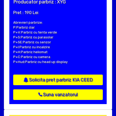
Producator parbriz : XYG
Pret : 190 Lei
Abrevieri parbrize:
P:Parbriz clar
P+V:Parbriz cu tenta verde
P+S:Parbriz cu parasolar
P+SE:Parbriz cu senzor
P+I:Parbriz cu incalzire
P+H:Parbriz heliomat
P+C:Parbriz cu camera
P+Hud:Parbriz cu head up display
Solicita pret parbriz KIA CEED
Suna vanzatorul