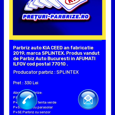
Parbriz auto KIA CEED an fabricatie
2019, marca SPLINTEX. Produs vandut
de Parbiz Auto Bucuresti in AFUMATI
ILFOV cod postal 77010 .
Producator parbriz : SPLINTEX
Pret : 330 Lei
Abrevieri parbrize:
P:Parbriz clar
P+V:Parbriz cu tenta verde
P+S:Parbriz cu parasolar
P+SE:Parbriz cu senzor