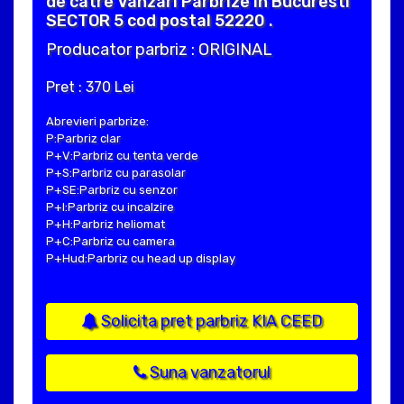
de catre Vanzari Parbrize in Bucuresti
SECTOR 5 cod postal 52220 .
Producator parbriz : ORIGINAL
Pret : 370 Lei
Abrevieri parbrize:
P:Parbriz clar
P+V:Parbriz cu tenta verde
P+S:Parbriz cu parasolar
P+SE:Parbriz cu senzor
P+I:Parbriz cu incalzire
P+H:Parbriz heliomat
P+C:Parbriz cu camera
P+Hud:Parbriz cu head up display
Solicita pret parbriz KIA CEED
Suna vanzatorul