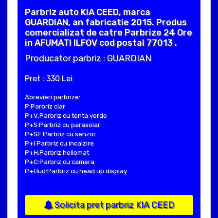
Parbriz auto KIA CEED, marca
GUARDIAN, an fabricatie 2015. Produs
comercializat de catre Parbrize 24 Ore
in AFUMATI ILFOV cod postal 77013 .
Producator parbriz : GUARDIAN
Pret : 330 Lei
Abrevieri parbrize:
P:Parbriz clar
P+V:Parbriz cu tenta verde
P+S:Parbriz cu parasolar
P+SE:Parbriz cu senzor
P+I:Parbriz cu incalzire
P+H:Parbriz heliomat
P+C:Parbriz cu camera
P+Hud:Parbriz cu head up display
Solicita pret parbriz KIA CEED