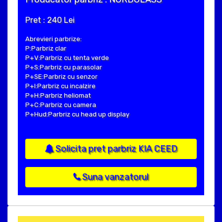
Pret : 240 Lei
Abrevieri parbrize:
P:Parbriz clar
P+V:Parbriz cu tenta verde
P+S:Parbriz cu parasolar
P+SE:Parbriz cu senzor
P+I:Parbriz cu incalzire
P+H:Parbriz heliomat
P+C:Parbriz cu camera
P+Hud:Parbriz cu head up display
Solicita pret parbriz KIA CEED
Suna vanzatorul