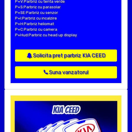
P+V:Parbriz cu tenta verde
P+S:Parbriz cu parasolar
P+SE:Parbriz cu senzor
P+I:Parbriz cu incalzire
P+H:Parbriz heliomat
P+C:Parbriz cu camera
P+Hud:Parbriz cu head up display
Solicita pret parbriz KIA CEED
Suna vanzatorul