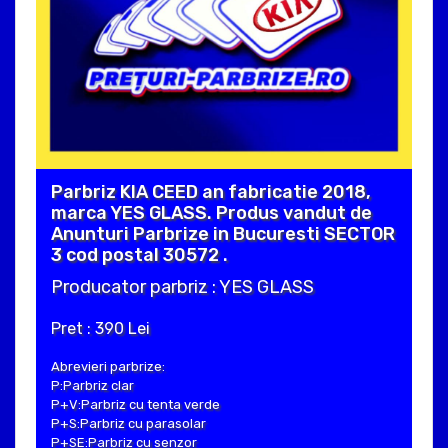
Parbriz KIA CEED an fabricatie 2018,
marca YES GLASS. Produs vandut de
Anunturi Parbrize in Bucuresti SECTOR
3 cod postal 30572 .
Producator parbriz : YES GLASS
Pret : 390 Lei
Abrevieri parbrize:
P:Parbriz clar
P+V:Parbriz cu tenta verde
P+S:Parbriz cu parasolar
P+SE:Parbriz cu senzor