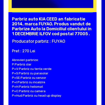
Parbriz auto KIA CEED an fabricatie
2014, marca FUYAO. Produs vandut de
Parbrize Auto la Domiciliul clientului in
1 DECEMBRIE ILFOV cod postal 77005 .
Producator parbriz : FUYAO
Pret : 270 Lei
Abrevieri parbrize:
P:Parbriz clar
P+V:Parbriz cu tenta verde
P+S:Parbriz cu parasolar
P+SE:Parbriz cu senzor
P+I:Parbriz cu incalzire
P+H:Parbriz heliomat
P+C:Parbriz cu camera
P+Hud:Parbriz cu head up display