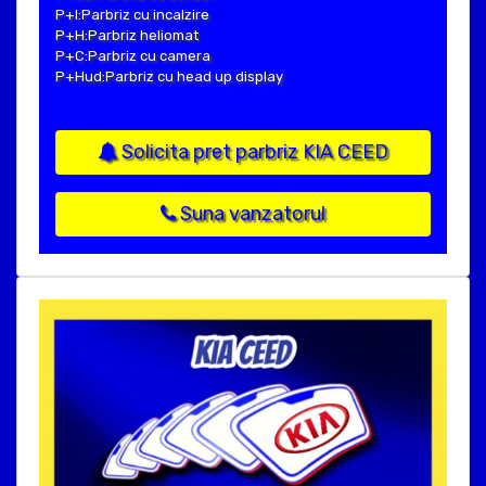
P+I:Parbriz cu incalzire
P+H:Parbriz heliomat
P+C:Parbriz cu camera
P+Hud:Parbriz cu head up display
Solicita pret parbriz KIA CEED
Suna vanzatorul