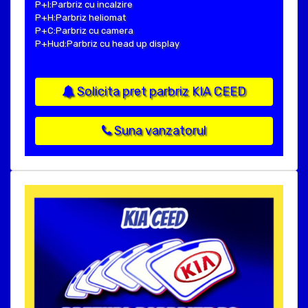
P+I:Parbriz cu incalzire
P+H:Parbriz heliomat
P+C:Parbriz cu camera
P+Hud:Parbriz cu head up display
Solicita pret parbriz KIA CEED
Suna vanzatorul