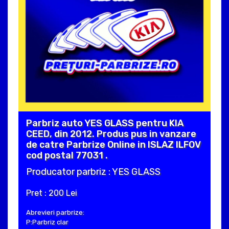
Parbriz auto YES GLASS pentru KIA
CEED, din 2012. Produs pus in vanzare
de catre Parbrize Online in ISLAZ ILFOV
cod postal 77031 .
Producator parbriz : YES GLASS
Pret : 200 Lei
Abrevieri parbrize:
P:Parbriz clar