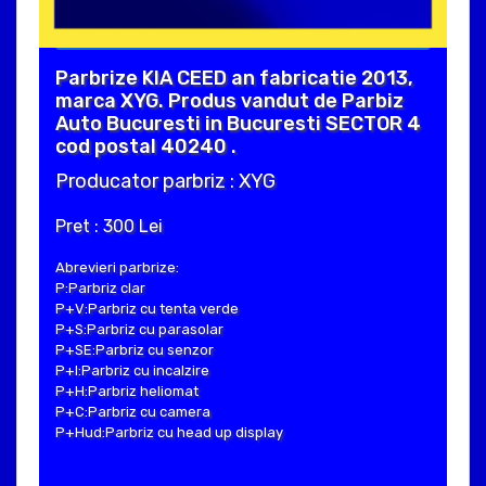
Parbrize KIA CEED an fabricatie 2013,
marca XYG. Produs vandut de Parbiz
Auto Bucuresti in Bucuresti SECTOR 4
cod postal 40240 .
Producator parbriz : XYG
Pret : 300 Lei
Abrevieri parbrize:
P:Parbriz clar
P+V:Parbriz cu tenta verde
P+S:Parbriz cu parasolar
P+SE:Parbriz cu senzor
P+I:Parbriz cu incalzire
P+H:Parbriz heliomat
P+C:Parbriz cu camera
P+Hud:Parbriz cu head up display