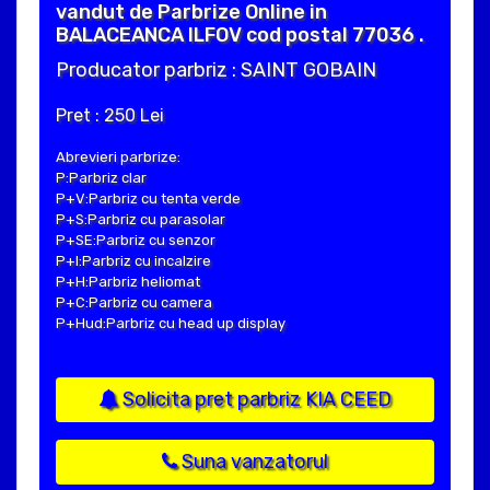
vandut de Parbrize Online in
BALACEANCA ILFOV cod postal 77036 .
Producator parbriz : SAINT GOBAIN
Pret : 250 Lei
Abrevieri parbrize:
P:Parbriz clar
P+V:Parbriz cu tenta verde
P+S:Parbriz cu parasolar
P+SE:Parbriz cu senzor
P+I:Parbriz cu incalzire
P+H:Parbriz heliomat
P+C:Parbriz cu camera
P+Hud:Parbriz cu head up display
Solicita pret parbriz KIA CEED
Suna vanzatorul