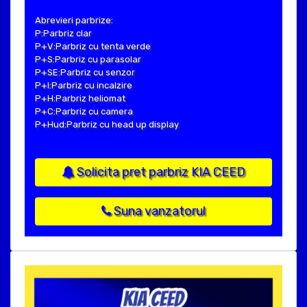
Abrevieri parbrize:
P:Parbriz clar
P+V:Parbriz cu tenta verde
P+S:Parbriz cu parasolar
P+SE:Parbriz cu senzor
P+I:Parbriz cu incalzire
P+H:Parbriz heliomat
P+C:Parbriz cu camera
P+Hud:Parbriz cu head up display
Solicita pret parbriz KIA CEED
Suna vanzatorul