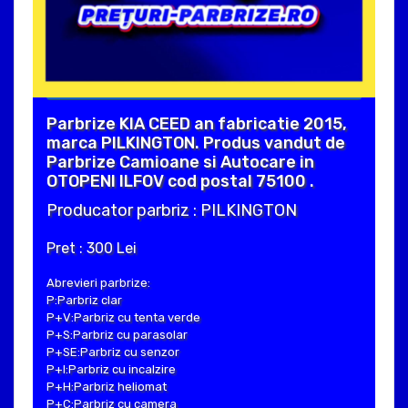
Parbrize KIA CEED an fabricatie 2015,
marca PILKINGTON. Produs vandut de
Parbrize Camioane si Autocare in
OTOPENI ILFOV cod postal 75100 .
Producator parbriz : PILKINGTON
Pret : 300 Lei
Abrevieri parbrize:
P:Parbriz clar
P+V:Parbriz cu tenta verde
P+S:Parbriz cu parasolar
P+SE:Parbriz cu senzor
P+I:Parbriz cu incalzire
P+H:Parbriz heliomat
P+C:Parbriz cu camera