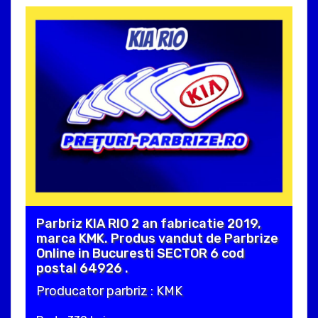
Parbriz KIA RIO 2 an fabricatie 2019,
marca KMK. Produs vandut de Parbrize
Online in Bucuresti SECTOR 6 cod
postal 64926 .
Producator parbriz : KMK