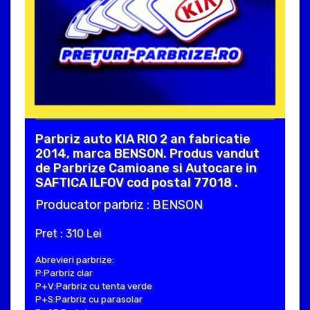
Parbriz auto KIA RIO 2 an fabricatie
2014, marca BENSON. Produs vandut
de Parbrize Camioane si Autocare in
SAFTICA ILFOV cod postal 77018 .
Producator parbriz : BENSON
Pret : 310 Lei
Abrevieri parbrize:
P:Parbriz clar
P+V:Parbriz cu tenta verde
P+S:Parbriz cu parasolar