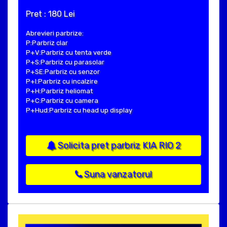
Pret : 180 Lei
Abrevieri parbrize:
P:Parbriz clar
P+V:Parbriz cu tenta verde
P+S:Parbriz cu parasolar
P+SE:Parbriz cu senzor
P+I:Parbriz cu incalzire
P+H:Parbriz heliomat
P+C:Parbriz cu camera
P+Hud:Parbriz cu head up display
Solicita pret parbriz KIA RIO 2
Suna vanzatorul