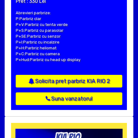
Pret : 330 Lei
Abrevieri parbrize:
P:Parbriz clar
P+V:Parbriz cu tenta verde
P+S:Parbriz cu parasolar
P+SE:Parbriz cu senzor
P+I:Parbriz cu incalzire
P+H:Parbriz heliomat
P+C:Parbriz cu camera
P+Hud:Parbriz cu head up display
Solicita pret parbriz KIA RIO 2
Suna vanzatorul