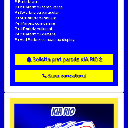
P:Parbriz clar
P+V:Parbriz cu tenta verde
P+S:Parbriz cu parasolar
P+SE:Parbriz cu senzor
P+I:Parbriz cu incalzire
P+H:Parbriz heliomat
P+C:Parbriz cu camera
P+Hud:Parbriz cu head up display
Solicita pret parbriz KIA RIO 2
Suna vanzatorul