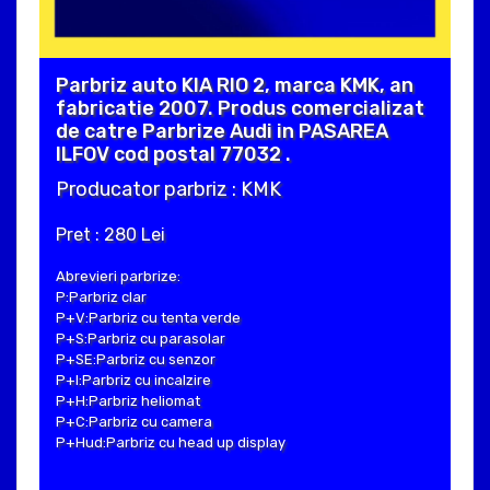
Parbriz auto KIA RIO 2, marca KMK, an
fabricatie 2007. Produs comercializat
de catre Parbrize Audi in PASAREA
ILFOV cod postal 77032 .
Producator parbriz : KMK
Pret : 280 Lei
Abrevieri parbrize:
P:Parbriz clar
P+V:Parbriz cu tenta verde
P+S:Parbriz cu parasolar
P+SE:Parbriz cu senzor
P+I:Parbriz cu incalzire
P+H:Parbriz heliomat
P+C:Parbriz cu camera
P+Hud:Parbriz cu head up display