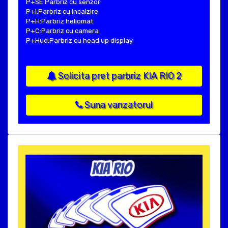
P+SE:Parbriz cu senzor
P+I:Parbriz cu incalzire
P+H:Parbriz heliomat
P+C:Parbriz cu camera
P+Hud:Parbriz cu head up display
Solicita pret parbriz KIA RIO 2
Suna vanzatorul