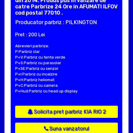
din 2014. Produs pus in vanzare de
catre Parbrize 24 Ore in AFUMATI ILFOV
cod postal 77010 .
Producator parbriz : PILKINGTON
Pret : 200 Lei
Abrevieri parbrize:
P:Parbriz clar
P+V:Parbriz cu tenta verde
P+S:Parbriz cu parasolar
P+SE:Parbriz cu senzor
P+I:Parbriz cu incalzire
P+H:Parbriz heliomat
P+C:Parbriz cu camera
P+Hud:Parbriz cu head up display
Solicita pret parbriz KIA RIO 2
Suna vanzatorul