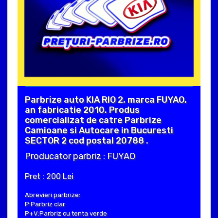
Parbrize auto KIA RIO 2, marca FUYAO,
an fabricatie 2010. Produs
comercializat de catre Parbrize
Camioane si Autocare in Bucuresti
SECTOR 2 cod postal 20788 .
Producator parbriz : FUYAO
Pret : 200 Lei
Abrevieri parbrize:
P:Parbriz clar
P+V:Parbriz cu tenta verde