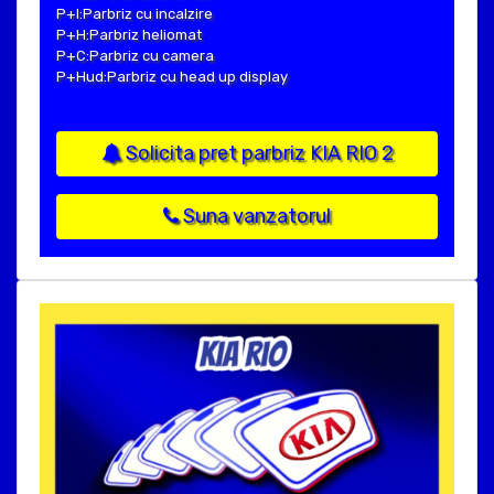
P+I:Parbriz cu incalzire
P+H:Parbriz heliomat
P+C:Parbriz cu camera
P+Hud:Parbriz cu head up display
Solicita pret parbriz KIA RIO 2
Suna vanzatorul