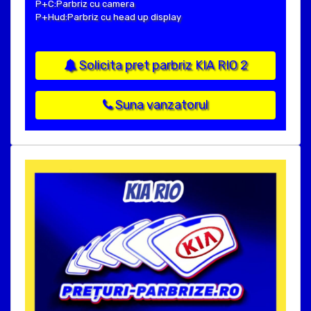
P+C:Parbriz cu camera
P+Hud:Parbriz cu head up display
Solicita pret parbriz KIA RIO 2
Suna vanzatorul