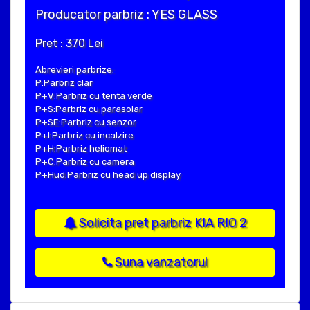
Producator parbriz : YES GLASS
Pret : 370 Lei
Abrevieri parbrize:
P:Parbriz clar
P+V:Parbriz cu tenta verde
P+S:Parbriz cu parasolar
P+SE:Parbriz cu senzor
P+I:Parbriz cu incalzire
P+H:Parbriz heliomat
P+C:Parbriz cu camera
P+Hud:Parbriz cu head up display
Solicita pret parbriz KIA RIO 2
Suna vanzatorul