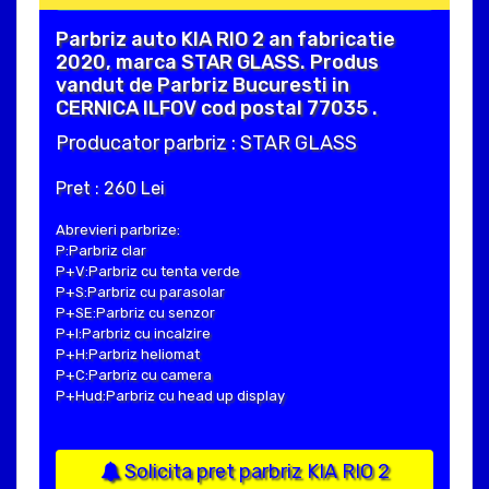
Parbriz auto KIA RIO 2 an fabricatie
2020, marca STAR GLASS. Produs
vandut de Parbriz Bucuresti in
CERNICA ILFOV cod postal 77035 .
Producator parbriz : STAR GLASS
Pret : 260 Lei
Abrevieri parbrize:
P:Parbriz clar
P+V:Parbriz cu tenta verde
P+S:Parbriz cu parasolar
P+SE:Parbriz cu senzor
P+I:Parbriz cu incalzire
P+H:Parbriz heliomat
P+C:Parbriz cu camera
P+Hud:Parbriz cu head up display
Solicita pret parbriz KIA RIO 2