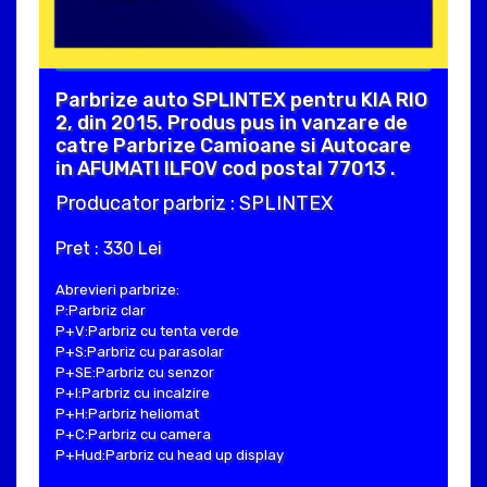
Parbrize auto SPLINTEX pentru KIA RIO
2, din 2015. Produs pus in vanzare de
catre Parbrize Camioane si Autocare
in AFUMATI ILFOV cod postal 77013 .
Producator parbriz : SPLINTEX
Pret : 330 Lei
Abrevieri parbrize:
P:Parbriz clar
P+V:Parbriz cu tenta verde
P+S:Parbriz cu parasolar
P+SE:Parbriz cu senzor
P+I:Parbriz cu incalzire
P+H:Parbriz heliomat
P+C:Parbriz cu camera
P+Hud:Parbriz cu head up display