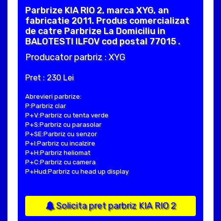
Parbrize KIA RIO 2, marca XYG, an
fabricatie 2011. Produs comercializat
de catre Parbrize La Domiciliu in
BALOTESTI ILFOV cod postal 77015 .
Producator parbriz : XYG
Pret : 230 Lei
Abrevieri parbrize:
P:Parbriz clar
P+V:Parbriz cu tenta verde
P+S:Parbriz cu parasolar
P+SE:Parbriz cu senzor
P+I:Parbriz cu incalzire
P+H:Parbriz heliomat
P+C:Parbriz cu camera
P+Hud:Parbriz cu head up display
Solicita pret parbriz KIA RIO 2