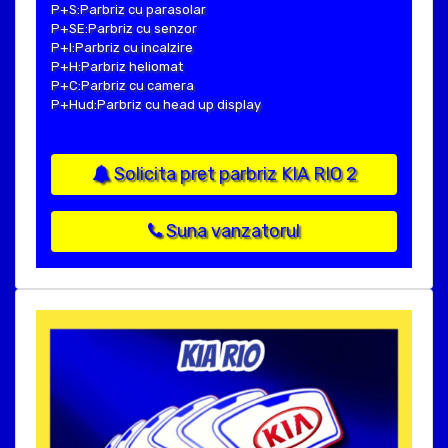
P+S:Parbriz cu parasolar
P+SE:Parbriz cu senzor
P+I:Parbriz cu incalzire
P+H:Parbriz heliomat
P+C:Parbriz cu camera
P+Hud:Parbriz cu head up display
Solicita pret parbriz KIA RIO 2
Suna vanzatorul