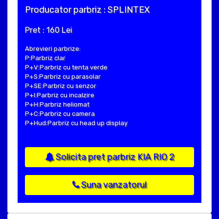
Producator parbriz : SPLINTEX
Pret : 160 Lei
Abrevieri parbrize:
P:Parbriz clar
P+V:Parbriz cu tenta verde
P+S:Parbriz cu parasolar
P+SE:Parbriz cu senzor
P+I:Parbriz cu incalzire
P+H:Parbriz heliomat
P+C:Parbriz cu camera
P+Hud:Parbriz cu head up display
Solicita pret parbriz KIA RIO 2
Suna vanzatorul