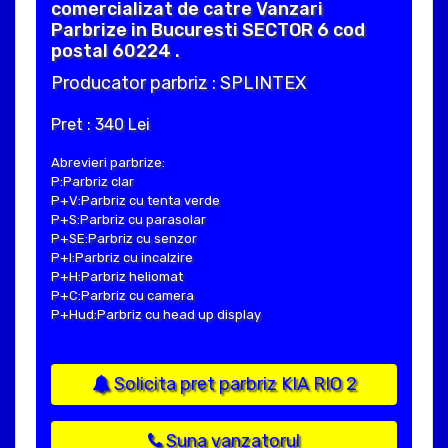
comercializat de catre Vanzari
Parbrize in Bucuresti SECTOR 6 cod
postal 60224 .
Producator parbriz : SPLINTEX
Pret : 340 Lei
Abrevieri parbrize:
P:Parbriz clar
P+V:Parbriz cu tenta verde
P+S:Parbriz cu parasolar
P+SE:Parbriz cu senzor
P+I:Parbriz cu incalzire
P+H:Parbriz heliomat
P+C:Parbriz cu camera
P+Hud:Parbriz cu head up display
Solicita pret parbriz KIA RIO 2
Suna vanzatorul