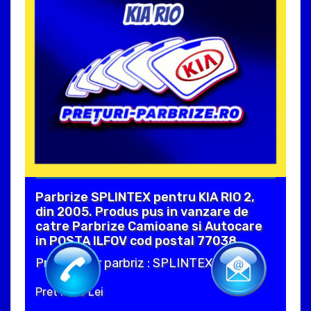
Parbrize SPLINTEX pentru KIA RIO 2,
din 2005. Produs pus in vanzare de
catre Parbrize Camioane si Autocare
in POSTA ILFOV cod postal 77038 .
Producator parbriz : SPLINTEX
Pret : 370 Lei