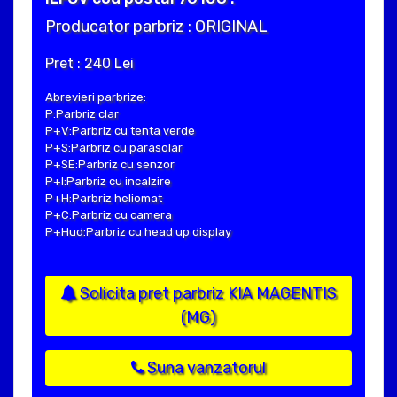
Producator parbriz : ORIGINAL
Pret : 240 Lei
Abrevieri parbrize:
P:Parbriz clar
P+V:Parbriz cu tenta verde
P+S:Parbriz cu parasolar
P+SE:Parbriz cu senzor
P+I:Parbriz cu incalzire
P+H:Parbriz heliomat
P+C:Parbriz cu camera
P+Hud:Parbriz cu head up display
Solicita pret parbriz KIA MAGENTIS
(MG)
Suna vanzatorul