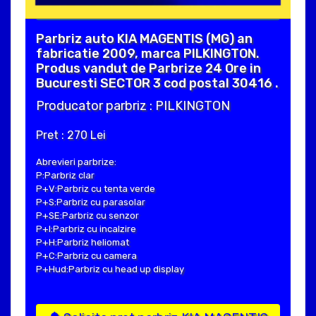
Parbriz auto KIA MAGENTIS (MG) an
fabricatie 2009, marca PILKINGTON.
Produs vandut de Parbrize 24 Ore in
Bucuresti SECTOR 3 cod postal 30416 .
Producator parbriz : PILKINGTON
Pret : 270 Lei
Abrevieri parbrize:
P:Parbriz clar
P+V:Parbriz cu tenta verde
P+S:Parbriz cu parasolar
P+SE:Parbriz cu senzor
P+I:Parbriz cu incalzire
P+H:Parbriz heliomat
P+C:Parbriz cu camera
P+Hud:Parbriz cu head up display