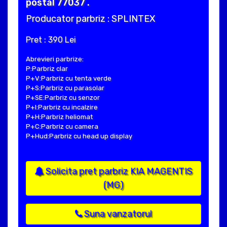
postal 77037 .
Producator parbriz : SPLINTEX
Pret : 390 Lei
Abrevieri parbrize:
P:Parbriz clar
P+V:Parbriz cu tenta verde
P+S:Parbriz cu parasolar
P+SE:Parbriz cu senzor
P+I:Parbriz cu incalzire
P+H:Parbriz heliomat
P+C:Parbriz cu camera
P+Hud:Parbriz cu head up display
Solicita pret parbriz KIA MAGENTIS
(MG)
Suna vanzatorul