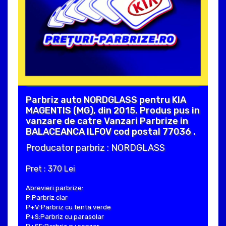
Parbriz auto NORDGLASS pentru KIA
MAGENTIS (MG), din 2015. Produs pus in
vanzare de catre Vanzari Parbrize in
BALACEANCA ILFOV cod postal 77036 .
Producator parbriz : NORDGLASS
Pret : 370 Lei
Abrevieri parbrize:
P:Parbriz clar
P+V:Parbriz cu tenta verde
P+S:Parbriz cu parasolar