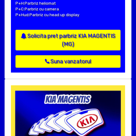
P+H:Parbriz heliomat
P+C:Parbriz cu camera
P+Hud:Parbriz cu head up display
Solicita pret parbriz KIA MAGENTIS
(MG)
Suna vanzatorul