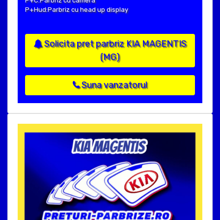
P+C:Parbriz cu camera
P+Hud:Parbriz cu head up display
Solicita pret parbriz KIA MAGENTIS
(MG)
Suna vanzatorul