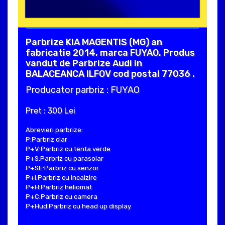
Parbrize KIA MAGENTIS (MG) an
fabricatie 2014, marca FUYAO. Produs
vandut de Parbrize Audi in
BALACEANCA ILFOV cod postal 77036 .
Producator parbriz : FUYAO
Pret : 300 Lei
Abrevieri parbrize:
P:Parbriz clar
P+V:Parbriz cu tenta verde
P+S:Parbriz cu parasolar
P+SE:Parbriz cu senzor
P+I:Parbriz cu incalzire
P+H:Parbriz heliomat
P+C:Parbriz cu camera
P+Hud:Parbriz cu head up display