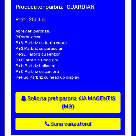
Producator parbriz : GUARDIAN
Pret : 250 Lei
Abrevieri parbrize:
P:Parbriz clar
P+V:Parbriz cu tenta verde
P+S:Parbriz cu parasolar
P+SE:Parbriz cu senzor
P+I:Parbriz cu incalzire
P+H:Parbriz heliomat
P+C:Parbriz cu camera
P+Hud:Parbriz cu head up display
Solicita pret parbriz KIA MAGENTIS
(MG)
Suna vanzatorul