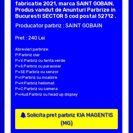
fabricatie 2021, marca SAINT GOBAIN.
Produs vandut de Anunturi Parbrize in
Bucuresti SECTOR 5 cod postal 52712 .
Producator parbriz : SAINT GOBAIN
Pret : 240 Lei
Abrevieri parbrize:
P:Parbriz clar
P+V:Parbriz cu tenta verde
P+S:Parbriz cu parasolar
P+SE:Parbriz cu senzor
P+I:Parbriz cu incalzire
P+H:Parbriz heliomat
P+C:Parbriz cu camera
P+Hud:Parbriz cu head up display
Solicita pret parbriz KIA MAGENTIS
(MG)