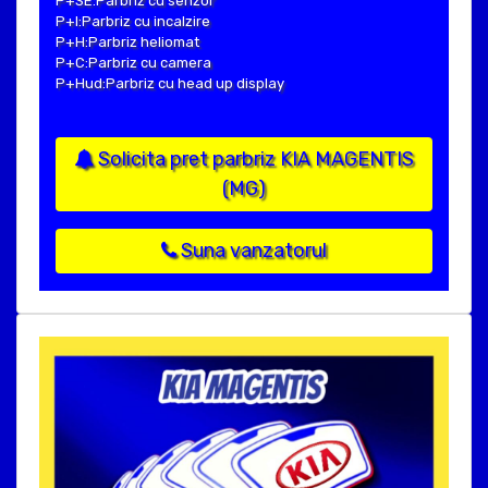
P+SE:Parbriz cu senzor
P+I:Parbriz cu incalzire
P+H:Parbriz heliomat
P+C:Parbriz cu camera
P+Hud:Parbriz cu head up display
Solicita pret parbriz KIA MAGENTIS
(MG)
Suna vanzatorul