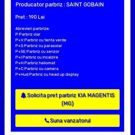
Producator parbriz : SAINT GOBAIN
Pret : 190 Lei
Abrevieri parbrize:
P:Parbriz clar
P+V:Parbriz cu tenta verde
P+S:Parbriz cu parasolar
P+SE:Parbriz cu senzor
P+I:Parbriz cu incalzire
P+H:Parbriz heliomat
P+C:Parbriz cu camera
P+Hud:Parbriz cu head up display
Solicita pret parbriz KIA MAGENTIS
(MG)
Suna vanzatorul