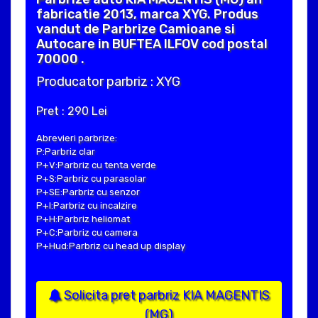
fabricatie 2013, marca XYG. Produs
vandut de Parbrize Camioane si
Autocare in BUFTEA ILFOV cod postal
70000 .
Producator parbriz : XYG
Pret : 290 Lei
Abrevieri parbrize:
P:Parbriz clar
P+V:Parbriz cu tenta verde
P+S:Parbriz cu parasolar
P+SE:Parbriz cu senzor
P+I:Parbriz cu incalzire
P+H:Parbriz heliomat
P+C:Parbriz cu camera
P+Hud:Parbriz cu head up display
Solicita pret parbriz KIA MAGENTIS
(MG)