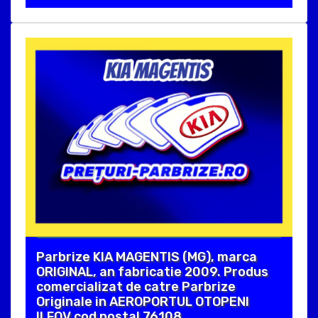
Parbrize KIA MAGENTIS (MG), marca
ORIGINAL, an fabricatie 2009. Produs
comercializat de catre Parbrize
Originale in AEROPORTUL OTOPENI
ILFOV cod postal 76108 .