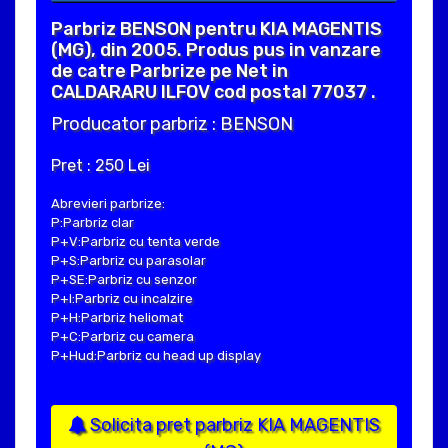
Parbriz BENSON pentru KIA MAGENTIS
(MG), din 2005. Produs pus in vanzare
de catre Parbrize pe Net in
CALDARARU ILFOV cod postal 77037 .
Producator parbriz : BENSON
Pret : 250 Lei
Abrevieri parbrize:
P:Parbriz clar
P+V:Parbriz cu tenta verde
P+S:Parbriz cu parasolar
P+SE:Parbriz cu senzor
P+I:Parbriz cu incalzire
P+H:Parbriz heliomat
P+C:Parbriz cu camera
P+Hud:Parbriz cu head up display
Solicita pret parbriz KIA MAGENTIS