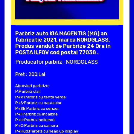
Parbriz auto KIA MAGENTIS (MG) an
fabricatie 2021, marca NORDGLASS.
Produs vandut de Parbrize 24 Ore in
POSTA ILFOV cod postal 77038 .
Producator parbriz : NORDGLASS
Pret : 200 Lei
Abrevieri parbrize:
P:Parbriz clar
P+V:Parbriz cu tenta verde
P+S:Parbriz cu parasolar
P+SE:Parbriz cu senzor
P+I:Parbriz cu incalzire
P+H:Parbriz heliomat
P+C:Parbriz cu camera
P+Hud:Parbriz cu head up display