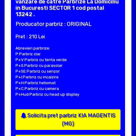
vanzare de catre Parbrize La Domiciliu
in Bucuresti SECTOR 1 cod postal
13242 .
Producator parbriz : ORIGINAL
Pret : 210 Lei
Abrevieri parbrize:
P:Parbriz clar
P+V:Parbriz cu tenta verde
P+S:Parbriz cu parasolar
P+SE:Parbriz cu senzor
P+I:Parbriz cu incalzire
P+H:Parbriz heliomat
P+C:Parbriz cu camera
P+Hud:Parbriz cu head up display
Solicita pret parbriz KIA MAGENTIS
(MG)