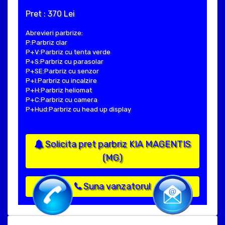
Pret : 370 Lei
Abrevieri parbrize:
P:Parbriz clar
P+V:Parbriz cu tenta verde
P+S:Parbriz cu parasolar
P+SE:Parbriz cu senzor
P+I:Parbriz cu incalzire
P+H:Parbriz heliomat
P+C:Parbriz cu camera
P+Hud:Parbriz cu head up display
Solicita pret parbriz KIA MAGENTIS
(MG)
Suna vanzatorul