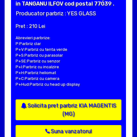
in TANGANU ILFOV cod postal 77039 .
Producator parbriz : YES GLASS
Pret : 210 Lei
Abrevieri parbrize:
P:Parbriz clar
P+V:Parbriz cu tenta verde
P+S:Parbriz cu parasolar
P+SE:Parbriz cu senzor
P+I:Parbriz cu incalzire
P+H:Parbriz heliomat
P+C:Parbriz cu camera
P+Hud:Parbriz cu head up display
Solicita pret parbriz KIA MAGENTIS
(MG)
Suna vanzatorul