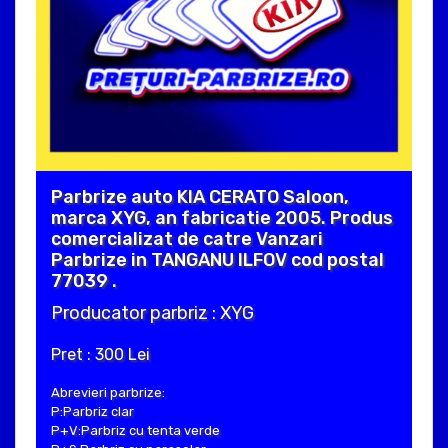
Parbrize auto KIA CERATO Saloon,
marca XYG, an fabricatie 2005. Produs
comercializat de catre Vanzari
Parbrize in TANGANU ILFOV cod postal
77039 .
Producator parbriz : XYG
Pret : 300 Lei
Abrevieri parbrize:
P:Parbriz clar
P+V:Parbriz cu tenta verde