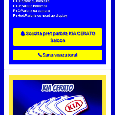
P+I:Parbriz cu incalzire
P+H:Parbriz heliomat
P+C:Parbriz cu camera
P+Hud:Parbriz cu head up display
Solicita pret parbriz KIA CERATO
Saloon
Suna vanzatorul