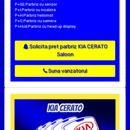
P+SE:Parbriz cu senzor
P+I:Parbriz cu incalzire
P+H:Parbriz heliomat
P+C:Parbriz cu camera
P+Hud:Parbriz cu head up display
Solicita pret parbriz KIA CERATO
Saloon
Suna vanzatorul