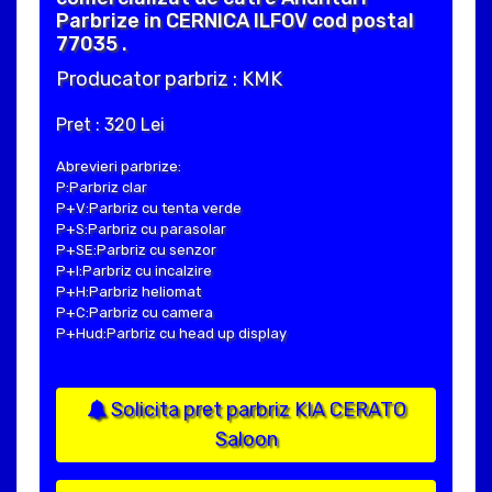
Parbrize in CERNICA ILFOV cod postal
77035 .
Producator parbriz : KMK
Pret : 320 Lei
Abrevieri parbrize:
P:Parbriz clar
P+V:Parbriz cu tenta verde
P+S:Parbriz cu parasolar
P+SE:Parbriz cu senzor
P+I:Parbriz cu incalzire
P+H:Parbriz heliomat
P+C:Parbriz cu camera
P+Hud:Parbriz cu head up display
Solicita pret parbriz KIA CERATO
Saloon