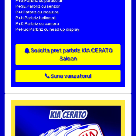
P+S:Parbriz cu parasolar
P+SE:Parbriz cu senzor
P+I:Parbriz cu incalzire
P+H:Parbriz heliomat
P+C:Parbriz cu camera
P+Hud:Parbriz cu head up display
Solicita pret parbriz KIA CERATO
Saloon
Suna vanzatorul