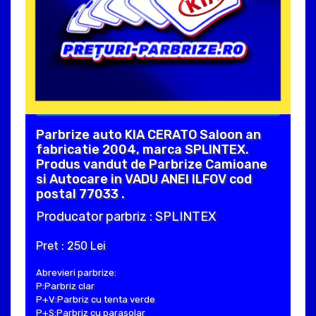
Parbrize auto KIA CERATO Saloon an
fabricatie 2004, marca SPLINTEX.
Produs vandut de Parbrize Camioane
si Autocare in VADU ANEI ILFOV cod
postal 77033 .
Producator parbriz : SPLINTEX
Pret : 250 Lei
Abrevieri parbrize:
P:Parbriz clar
P+V:Parbriz cu tenta verde
P+S:Parbriz cu parasolar