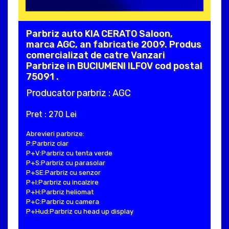
Parbriz auto KIA CERATO Saloon,
marca AGC, an fabricatie 2009. Produs
comercializat de catre Vanzari
Parbrize in BUCIUMENI ILFOV cod postal
75091 .
Producator parbriz : AGC
Pret : 270 Lei
Abrevieri parbrize:
P:Parbriz clar
P+V:Parbriz cu tenta verde
P+S:Parbriz cu parasolar
P+SE:Parbriz cu senzor
P+I:Parbriz cu incalzire
P+H:Parbriz heliomat
P+C:Parbriz cu camera
P+Hud:Parbriz cu head up display