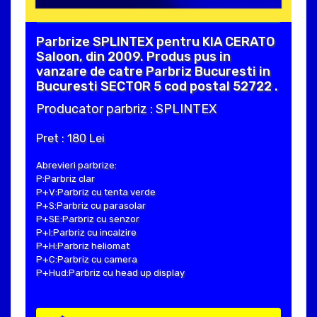
Parbrize SPLINTEX pentru KIA CERATO
Saloon, din 2009. Produs pus in
vanzare de catre Parbriz Bucuresti in
Bucuresti SECTOR 5 cod postal 52722 .
Producator parbriz : SPLINTEX
Pret : 180 Lei
Abrevieri parbrize:
P:Parbriz clar
P+V:Parbriz cu tenta verde
P+S:Parbriz cu parasolar
P+SE:Parbriz cu senzor
P+I:Parbriz cu incalzire
P+H:Parbriz heliomat
P+C:Parbriz cu camera
P+Hud:Parbriz cu head up display