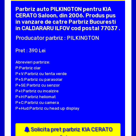
Parbriz auto PILKINGTON pentru KIA
CERATO Saloon, din 2006. Produs pus
in vanzare de catre Parbriz Bucuresti
in CALDARARU ILFOV cod postal 77037 .
Producator parbriz : PILKINGTON
Pret : 390 Lei
Abrevieri parbrize:
P:Parbriz clar
P+V:Parbriz cu tenta verde
P+S:Parbriz cu parasolar
P+SE:Parbriz cu senzor
P+I:Parbriz cu incalzire
P+H:Parbriz heliomat
P+C:Parbriz cu camera
P+Hud:Parbriz cu head up display
Solicita pret parbriz KIA CERATO