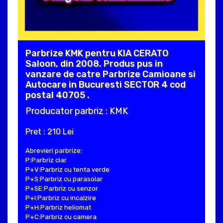
Parbrize KMK pentru KIA CERATO
Saloon, din 2008. Produs pus in
vanzare de catre Parbrize Camioane si
Autocare in Bucuresti SECTOR 4 cod
postal 40705 .
Producator parbriz : KMK
Pret : 210 Lei
Abrevieri parbrize:
P:Parbriz clar
P+V:Parbriz cu tenta verde
P+S:Parbriz cu parasolar
P+SE:Parbriz cu senzor
P+I:Parbriz cu incalzire
P+H:Parbriz heliomat
P+C:Parbriz cu camera