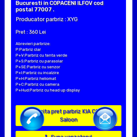
Bucuresti in COPACENI ILFOV cod
postal 77007 .
Producator parbriz : XYG
Pret : 360 Lei
Abrevieri parbrize:
P:Parbriz clar
P+V:Parbriz cu tenta verde
P+S:Parbriz cu parasolar
P+SE:Parbriz cu senzor
P+I:Parbriz cu incalzire
P+H:Parbriz heliomat
P+C:Parbriz cu camera
P+Hud:Parbriz cu head up display
Solicita pret parbriz KIA CERATO
Saloon
Suna vanzatorul