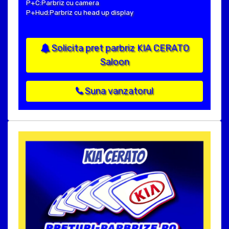
P+C:Parbriz cu camera
P+Hud:Parbriz cu head up display
Solicita pret parbriz KIA CERATO
Saloon
Suna vanzatorul