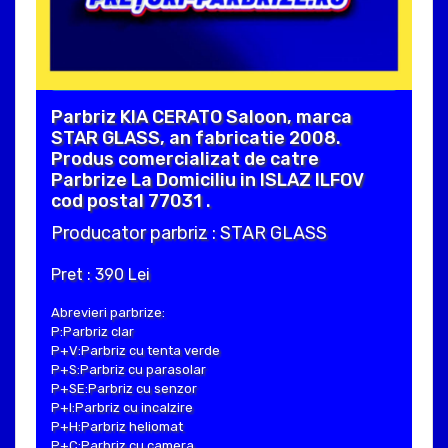
Parbriz KIA CERATO Saloon, marca
STAR GLASS, an fabricatie 2008.
Produs comercializat de catre
Parbrize La Domiciliu in ISLAZ ILFOV
cod postal 77031 .
Producator parbriz : STAR GLASS
Pret : 390 Lei
Abrevieri parbrize:
P:Parbriz clar
P+V:Parbriz cu tenta verde
P+S:Parbriz cu parasolar
P+SE:Parbriz cu senzor
P+I:Parbriz cu incalzire
P+H:Parbriz heliomat
P+C:Parbriz cu camera