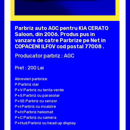
Parbriz auto AGC pentru KIA CERATO
Saloon, din 2006. Produs pus in
vanzare de catre Parbrize pe Net in
COPACENI ILFOV cod postal 77008 .
Producator parbriz : AGC
Pret : 200 Lei
Abrevieri parbrize:
P:Parbriz clar
P+V:Parbriz cu tenta verde
P+S:Parbriz cu parasolar
P+SE:Parbriz cu senzor
P+I:Parbriz cu incalzire
P+H:Parbriz heliomat
P+C:Parbriz cu camera
P+Hud:Parbriz cu head up display