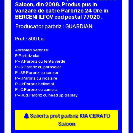
Saloon, din 2008. Produs pus in
vanzare de catre Parbrize 24 Ore in
BERCENI ILFOV cod postal 77020 .
Producator parbriz : GUARDIAN
Pret : 300 Lei
Abrevieri parbrize:
P:Parbriz clar
P+V:Parbriz cu tenta verde
P+S:Parbriz cu parasolar
P+SE:Parbriz cu senzor
P+I:Parbriz cu incalzire
P+H:Parbriz heliomat
P+C:Parbriz cu camera
P+Hud:Parbriz cu head up display
Solicita pret parbriz KIA CERATO
Saloon