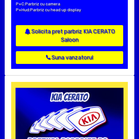
P+C:Parbriz cu camera
P+Hud:Parbriz cu head up display
Solicita pret parbriz KIA CERATO
Saloon
Suna vanzatorul