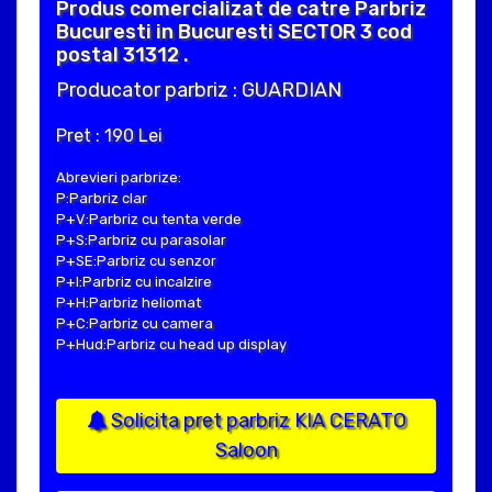
Produs comercializat de catre Parbriz
Bucuresti in Bucuresti SECTOR 3 cod
postal 31312 .
Producator parbriz : GUARDIAN
Pret : 190 Lei
Abrevieri parbrize:
P:Parbriz clar
P+V:Parbriz cu tenta verde
P+S:Parbriz cu parasolar
P+SE:Parbriz cu senzor
P+I:Parbriz cu incalzire
P+H:Parbriz heliomat
P+C:Parbriz cu camera
P+Hud:Parbriz cu head up display
Solicita pret parbriz KIA CERATO
Saloon