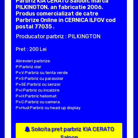
Parbriz KIA CERATO Saloon, marca
PILKINGTON, an fabricatie 2006.
Produs comercializat de catre
Parbrize Online in CERNICA ILFOV cod
postal 77035 .
Producator parbriz : PILKINGTON
Pret : 200 Lei
Abrevieri parbrize:
P:Parbriz clar
P+V:Parbriz cu tenta verde
P+S:Parbriz cu parasolar
P+SE:Parbriz cu senzor
P+I:Parbriz cu incalzire
P+H:Parbriz heliomat
P+C:Parbriz cu camera
P+Hud:Parbriz cu head up display
Solicita pret parbriz KIA CERATO
Saloon