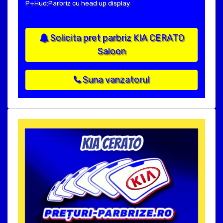
P+Hud:Parbriz cu head up display
Solicita pret parbriz KIA CERATO
Saloon
Suna vanzatorul