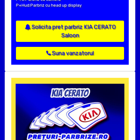
P+Hud:Parbriz cu head up display
Solicita pret parbriz KIA CERATO
Saloon
Suna vanzatorul