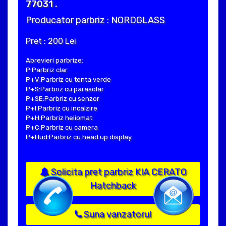
77031 .
Producator parbriz : NORDGLASS
Pret : 200 Lei
Abrevieri parbrize:
P:Parbriz clar
P+V:Parbriz cu tenta verde
P+S:Parbriz cu parasolar
P+SE:Parbriz cu senzor
P+I:Parbriz cu incalzire
P+H:Parbriz heliomat
P+C:Parbriz cu camera
P+Hud:Parbriz cu head up display
Solicita pret parbriz KIA CERATO
Hatchback
Suna vanzatorul