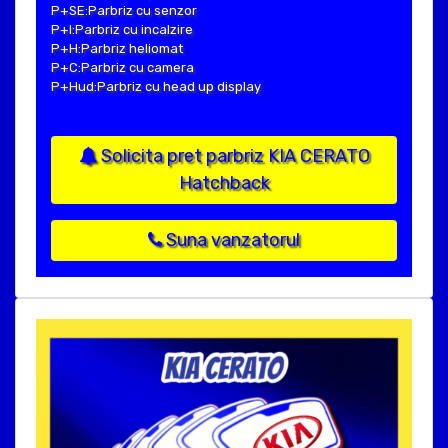
P+SE:Parbriz cu senzor
P+I:Parbriz cu incalzire
P+H:Parbriz heliomat
P+C:Parbriz cu camera
P+Hud:Parbriz cu head up display
Solicita pret parbriz KIA CERATO
Hatchback
Suna vanzatorul