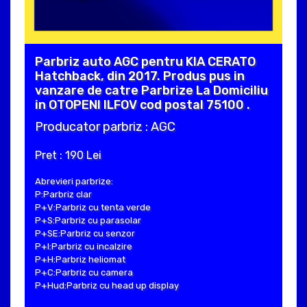
Parbriz auto AGC pentru KIA CERATO
Hatchback, din 2017. Produs pus in
vanzare de catre Parbrize La Domiciliu
in OTOPENI ILFOV cod postal 75100 .
Producator parbriz : AGC
Pret : 190 Lei
Abrevieri parbrize:
P:Parbriz clar
P+V:Parbriz cu tenta verde
P+S:Parbriz cu parasolar
P+SE:Parbriz cu senzor
P+I:Parbriz cu incalzire
P+H:Parbriz heliomat
P+C:Parbriz cu camera
P+Hud:Parbriz cu head up display