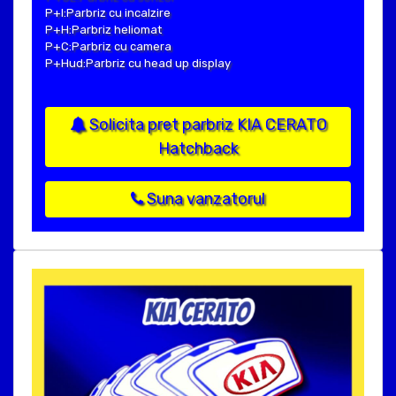
P+I:Parbriz cu incalzire
P+H:Parbriz heliomat
P+C:Parbriz cu camera
P+Hud:Parbriz cu head up display
Solicita pret parbriz KIA CERATO
Hatchback
Suna vanzatorul