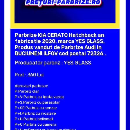
Parbrize KIA CERATO Hatchback an
fabricatie 2020, marca YES GLASS.
Produs vandut de Parbrize Audi in
BUCIUMENI ILFOV cod postal 72326 .
Producator parbriz : YES GLASS
Pret : 360 Lei
Abrevieri parbrize:
P:Parbriz clar
P+V:Parbriz cu tenta verde
P+S:Parbriz cu parasolar
P+SE:Parbriz cu senzor
P+I:Parbriz cu incalzire
P+H:Parbriz heliomat
P+C:Parbriz cu camera
P+Hud:Parbriz cu head up display