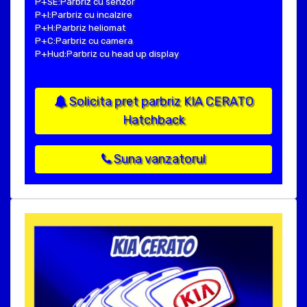
P+SE:Parbriz cu senzor
P+I:Parbriz cu incalzire
P+H:Parbriz heliomat
P+C:Parbriz cu camera
P+Hud:Parbriz cu head up display
Solicita pret parbriz KIA CERATO
Hatchback
Suna vanzatorul