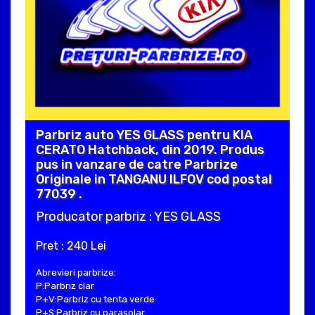
Parbriz auto YES GLASS pentru KIA
CERATO Hatchback, din 2019. Produs
pus in vanzare de catre Parbrize
Originale in TANGANU ILFOV cod postal
77039 .
Producator parbriz : YES GLASS
Pret : 240 Lei
Abrevieri parbrize:
P:Parbriz clar
P+V:Parbriz cu tenta verde
P+S:Parbriz cu parasolar