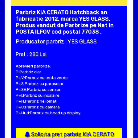
Parbriz KIA CERATO Hatchback an
fabricatie 2012, marca YES GLASS.
Produs vandut de Parbrize pe Net in
POSTA ILFOV cod postal 77038 .
Producator parbriz : YES GLASS
Pret : 280 Lei
Abrevieri parbrize:
P:Parbriz clar
P+V:Parbriz cu tenta verde
P+S:Parbriz cu parasolar
P+SE:Parbriz cu senzor
P+I:Parbriz cu incalzire
P+H:Parbriz heliomat
P+C:Parbriz cu camera
P+Hud:Parbriz cu head up display
Solicita pret parbriz KIA CERATO