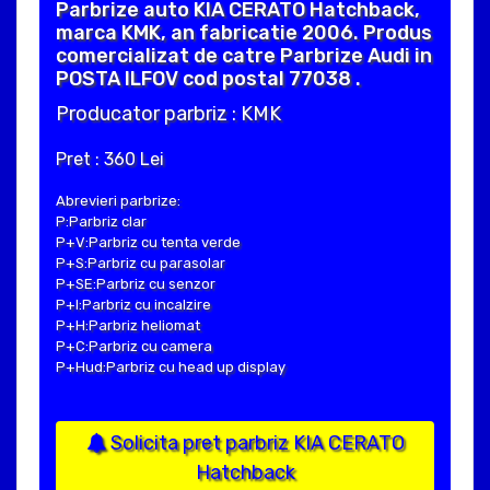
Parbrize auto KIA CERATO Hatchback,
marca KMK, an fabricatie 2006. Produs
comercializat de catre Parbrize Audi in
POSTA ILFOV cod postal 77038 .
Producator parbriz : KMK
Pret : 360 Lei
Abrevieri parbrize:
P:Parbriz clar
P+V:Parbriz cu tenta verde
P+S:Parbriz cu parasolar
P+SE:Parbriz cu senzor
P+I:Parbriz cu incalzire
P+H:Parbriz heliomat
P+C:Parbriz cu camera
P+Hud:Parbriz cu head up display
Solicita pret parbriz KIA CERATO
Hatchback