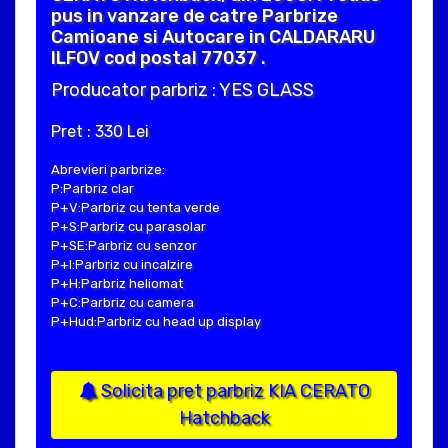
pus in vanzare de catre Parbrize
Camioane si Autocare in CALDARARU
ILFOV cod postal 77037 .
Producator parbriz : YES GLASS
Pret : 330 Lei
Abrevieri parbrize:
P:Parbriz clar
P+V:Parbriz cu tenta verde
P+S:Parbriz cu parasolar
P+SE:Parbriz cu senzor
P+I:Parbriz cu incalzire
P+H:Parbriz heliomat
P+C:Parbriz cu camera
P+Hud:Parbriz cu head up display
Solicita pret parbriz KIA CERATO
Hatchback