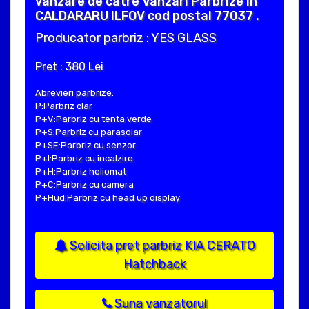
vanzare de catre Vanzari Parbrize in
CALDARARU ILFOV cod postal 77037 .
Producator parbriz : YES GLASS
Pret : 380 Lei
Abrevieri parbrize:
P:Parbriz clar
P+V:Parbriz cu tenta verde
P+S:Parbriz cu parasolar
P+SE:Parbriz cu senzor
P+I:Parbriz cu incalzire
P+H:Parbriz heliomat
P+C:Parbriz cu camera
P+Hud:Parbriz cu head up display
Solicita pret parbriz KIA CERATO
Hatchback
Suna vanzatorul