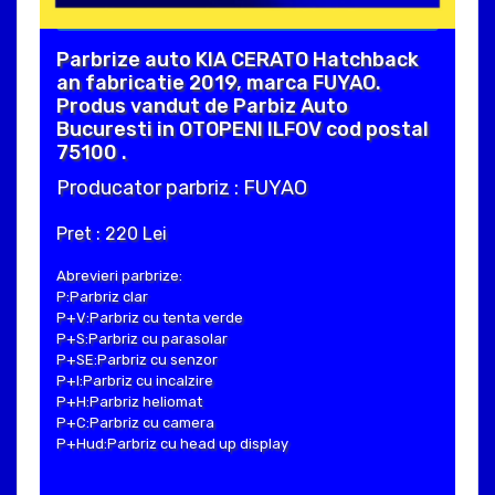
Parbrize auto KIA CERATO Hatchback
an fabricatie 2019, marca FUYAO.
Produs vandut de Parbiz Auto
Bucuresti in OTOPENI ILFOV cod postal
75100 .
Producator parbriz : FUYAO
Pret : 220 Lei
Abrevieri parbrize:
P:Parbriz clar
P+V:Parbriz cu tenta verde
P+S:Parbriz cu parasolar
P+SE:Parbriz cu senzor
P+I:Parbriz cu incalzire
P+H:Parbriz heliomat
P+C:Parbriz cu camera
P+Hud:Parbriz cu head up display