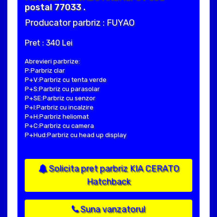
postal 77033 .
Producator parbriz : FUYAO
Pret : 340 Lei
Abrevieri parbrize:
P:Parbriz clar
P+V:Parbriz cu tenta verde
P+S:Parbriz cu parasolar
P+SE:Parbriz cu senzor
P+I:Parbriz cu incalzire
P+H:Parbriz heliomat
P+C:Parbriz cu camera
P+Hud:Parbriz cu head up display
Solicita pret parbriz KIA CERATO
Hatchback
Suna vanzatorul