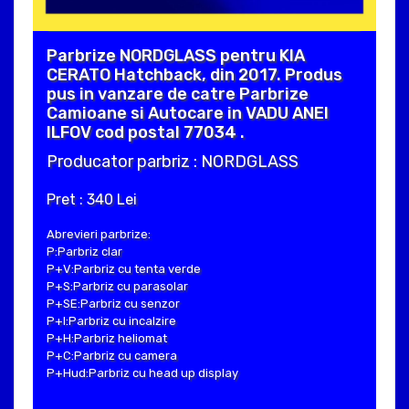
Parbrize NORDGLASS pentru KIA
CERATO Hatchback, din 2017. Produs
pus in vanzare de catre Parbrize
Camioane si Autocare in VADU ANEI
ILFOV cod postal 77034 .
Producator parbriz : NORDGLASS
Pret : 340 Lei
Abrevieri parbrize:
P:Parbriz clar
P+V:Parbriz cu tenta verde
P+S:Parbriz cu parasolar
P+SE:Parbriz cu senzor
P+I:Parbriz cu incalzire
P+H:Parbriz heliomat
P+C:Parbriz cu camera
P+Hud:Parbriz cu head up display