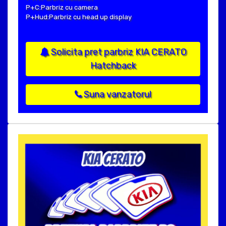
P+C:Parbriz cu camera
P+Hud:Parbriz cu head up display
Solicita pret parbriz KIA CERATO
Hatchback
Suna vanzatorul