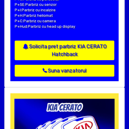
P+SE:Parbriz cu senzor
P+I:Parbriz cu incalzire
P+H:Parbriz heliomat
P+C:Parbriz cu camera
P+Hud:Parbriz cu head up display
Solicita pret parbriz KIA CERATO
Hatchback
Suna vanzatorul