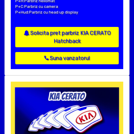
P+H:Parbriz heliomat
P+C:Parbriz cu camera
P+Hud:Parbriz cu head up display
Solicita pret parbriz KIA CERATO
Hatchback
Suna vanzatorul