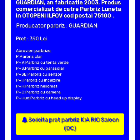
GUARDIAN, an fabricatie 2003. Produs
comercializat de catre Parbriz Luneta
in OTOPENI ILFOV cod postal 75100 .
Producator parbriz : GUARDIAN
Pret : 390 Lei
Abrevieri parbrize:
P:Parbriz clar
P+V:Parbriz cu tenta verde
P+S:Parbriz cu parasolar
P+SE:Parbriz cu senzor
P+I:Parbriz cu incalzire
P+H:Parbriz heliomat
P+C:Parbriz cu camera
P+Hud:Parbriz cu head up display
Solicita pret parbriz KIA RIO Saloon
(DC)