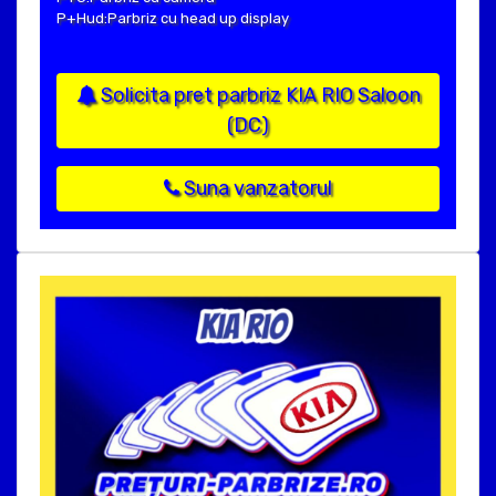
P+Hud:Parbriz cu head up display
Solicita pret parbriz KIA RIO Saloon
(DC)
Suna vanzatorul