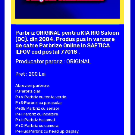
Parbriz ORIGINAL pentru KIA RIO Saloon
(DC), din 2004. Produs pus in vanzare
de catre Parbrize Online in SAFTICA
ILFOV cod postal 77018 .
Producator parbriz : ORIGINAL
Pret : 200 Lei
Abrevieri parbrize:
P:Parbriz clar
P+V:Parbriz cu tenta verde
P+S:Parbriz cu parasolar
P+SE:Parbriz cu senzor
P+I:Parbriz cu incalzire
P+H:Parbriz heliomat
P+C:Parbriz cu camera
P+Hud:Parbriz cu head up display