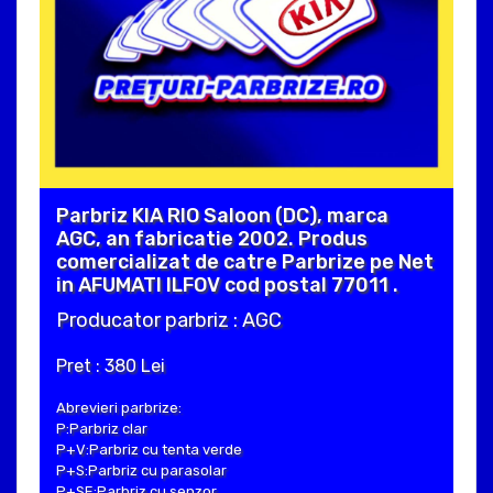
Parbriz KIA RIO Saloon (DC), marca
AGC, an fabricatie 2002. Produs
comercializat de catre Parbrize pe Net
in AFUMATI ILFOV cod postal 77011 .
Producator parbriz : AGC
Pret : 380 Lei
Abrevieri parbrize:
P:Parbriz clar
P+V:Parbriz cu tenta verde
P+S:Parbriz cu parasolar
P+SE:Parbriz cu senzor