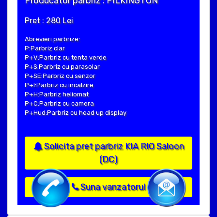
Producator parbriz : PILKINGTON
Pret : 280 Lei
Abrevieri parbrize:
P:Parbriz clar
P+V:Parbriz cu tenta verde
P+S:Parbriz cu parasolar
P+SE:Parbriz cu senzor
P+I:Parbriz cu incalzire
P+H:Parbriz heliomat
P+C:Parbriz cu camera
P+Hud:Parbriz cu head up display
Solicita pret parbriz KIA RIO Saloon
(DC)
Suna vanzatorul