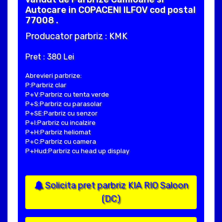
Autocare in COPACENI ILFOV cod postal
77008 .
Producator parbriz : KMK
Pret : 380 Lei
Abrevieri parbrize:
P:Parbriz clar
P+V:Parbriz cu tenta verde
P+S:Parbriz cu parasolar
P+SE:Parbriz cu senzor
P+I:Parbriz cu incalzire
P+H:Parbriz heliomat
P+C:Parbriz cu camera
P+Hud:Parbriz cu head up display
Solicita pret parbriz KIA RIO Saloon
(DC)