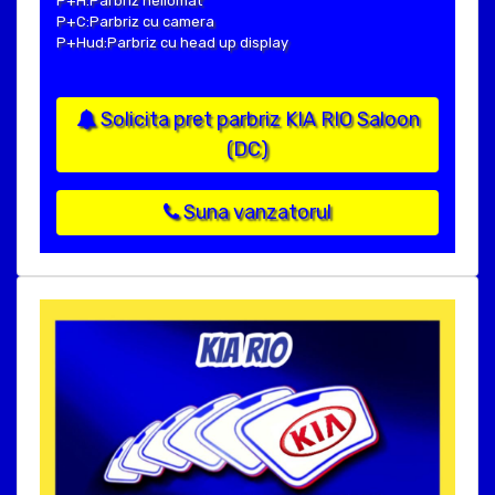
P+H:Parbriz heliomat
P+C:Parbriz cu camera
P+Hud:Parbriz cu head up display
Solicita pret parbriz KIA RIO Saloon
(DC)
Suna vanzatorul