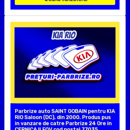
Parbrize auto SAINT GOBAIN pentru KIA
RIO Saloon (DC), din 2000. Produs pus
in vanzare de catre Parbrize 24 Ore in
CERNICA ILFOV cod postal 77035 .