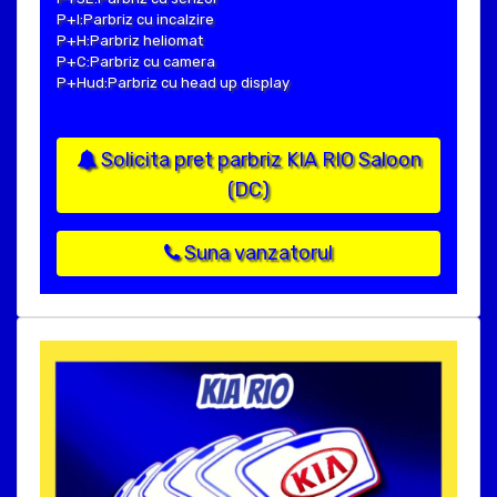
P+I:Parbriz cu incalzire
P+H:Parbriz heliomat
P+C:Parbriz cu camera
P+Hud:Parbriz cu head up display
Solicita pret parbriz KIA RIO Saloon
(DC)
Suna vanzatorul