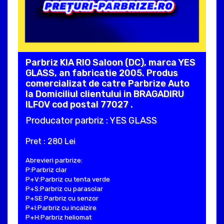
Parbriz KIA RIO Saloon (DC), marca YES
GLASS, an fabricatie 2005. Produs
comercializat de catre Parbrize Auto
la Domiciliul clientului in BRAGADIRU
ILFOV cod postal 77027 .
Producator parbriz : YES GLASS
Pret : 280 Lei
Abrevieri parbrize:
P:Parbriz clar
P+V:Parbriz cu tenta verde
P+S:Parbriz cu parasolar
P+SE:Parbriz cu senzor
P+I:Parbriz cu incalzire
P+H:Parbriz heliomat