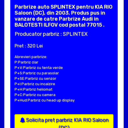
Parbrize auto SPLINTEX pentru KIA RIO
Saloon (DC), din 2003. Produs pus in
vanzare de catre Parbrize Audi in
BALOTESTI ILFOV cod postal 77015 .
Producator parbriz : SPLINTEX
Pret : 320 Lei
Abrevieri parbrize:
P:Parbriz clar
P+V:Parbriz cu tenta verde
P+S:Parbriz cu parasolar
P+SE:Parbriz cu senzor
P+I:Parbriz cu incalzire
P+H:Parbriz heliomat
P+C:Parbriz cu camera
P+Hud:Parbriz cu head up display
Solicita pret parbriz KIA RIO Saloon
(DC)