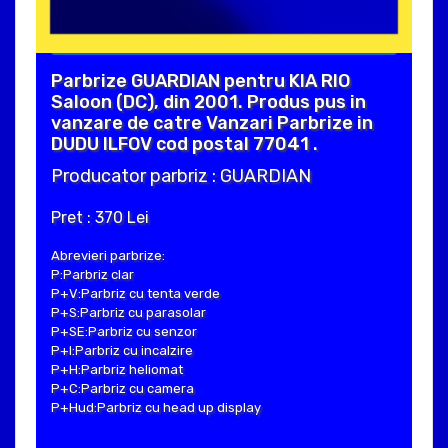
Parbrize GUARDIAN pentru KIA RIO
Saloon (DC), din 2001. Produs pus in
vanzare de catre Vanzari Parbrize in
DUDU ILFOV cod postal 77041 .
Producator parbriz : GUARDIAN
Pret : 370 Lei
Abrevieri parbrize:
P:Parbriz clar
P+V:Parbriz cu tenta verde
P+S:Parbriz cu parasolar
P+SE:Parbriz cu senzor
P+I:Parbriz cu incalzire
P+H:Parbriz heliomat
P+C:Parbriz cu camera
P+Hud:Parbriz cu head up display