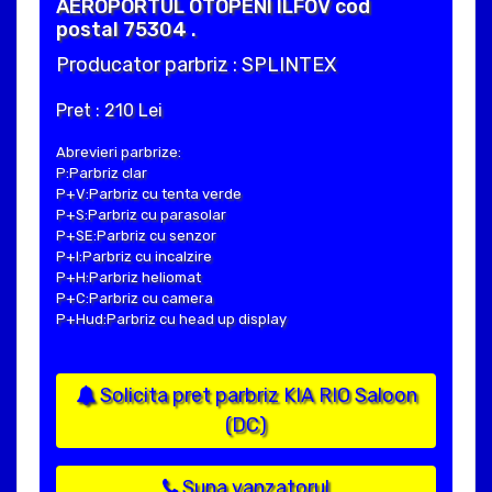
AEROPORTUL OTOPENI ILFOV cod
postal 75304 .
Producator parbriz : SPLINTEX
Pret : 210 Lei
Abrevieri parbrize:
P:Parbriz clar
P+V:Parbriz cu tenta verde
P+S:Parbriz cu parasolar
P+SE:Parbriz cu senzor
P+I:Parbriz cu incalzire
P+H:Parbriz heliomat
P+C:Parbriz cu camera
P+Hud:Parbriz cu head up display
Solicita pret parbriz KIA RIO Saloon
(DC)
Suna vanzatorul