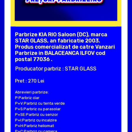
Parbrize KIA RIO Saloon (DC), marca
STAR GLASS, an fabricatie 2003.
Produs comercializat de catre Vanzari
Parbrize in BALACEANCA ILFOV cod
postal 77036 .
Producator parbriz : STAR GLASS
Pret : 270 Lei
Abrevieri parbrize:
P:Parbriz clar
P+V:Parbriz cu tenta verde
P+S:Parbriz cu parasolar
P+SE:Parbriz cu senzor
P+I:Parbriz cu incalzire
P+H:Parbriz heliomat
P+C:Parbriz cu camera