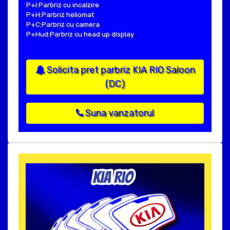
P+I:Parbriz cu incalzire
P+H:Parbriz heliomat
P+C:Parbriz cu camera
P+Hud:Parbriz cu head up display
Solicita pret parbriz KIA RIO Saloon
(DC)
Suna vanzatorul