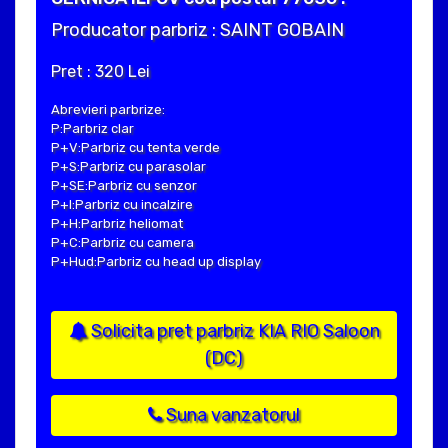
Producator parbriz : SAINT GOBAIN
Pret : 320 Lei
Abrevieri parbrize:
P:Parbriz clar
P+V:Parbriz cu tenta verde
P+S:Parbriz cu parasolar
P+SE:Parbriz cu senzor
P+I:Parbriz cu incalzire
P+H:Parbriz heliomat
P+C:Parbriz cu camera
P+Hud:Parbriz cu head up display
Solicita pret parbriz KIA RIO Saloon
(DC)
Suna vanzatorul