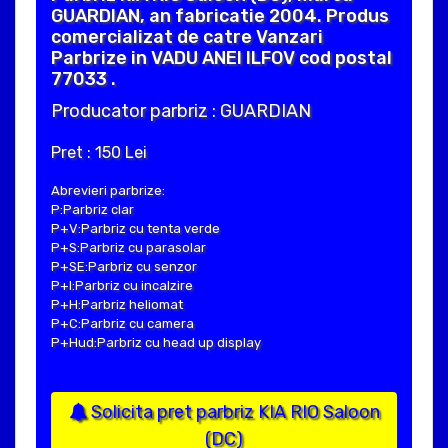
GUARDIAN, an fabricatie 2004. Produs
comercializat de catre Vanzari
Parbrize in VADU ANEI ILFOV cod postal
77033 .
Producator parbriz : GUARDIAN
Pret : 150 Lei
Abrevieri parbrize:
P:Parbriz clar
P+V:Parbriz cu tenta verde
P+S:Parbriz cu parasolar
P+SE:Parbriz cu senzor
P+I:Parbriz cu incalzire
P+H:Parbriz heliomat
P+C:Parbriz cu camera
P+Hud:Parbriz cu head up display
Solicita pret parbriz KIA RIO Saloon
(DC)