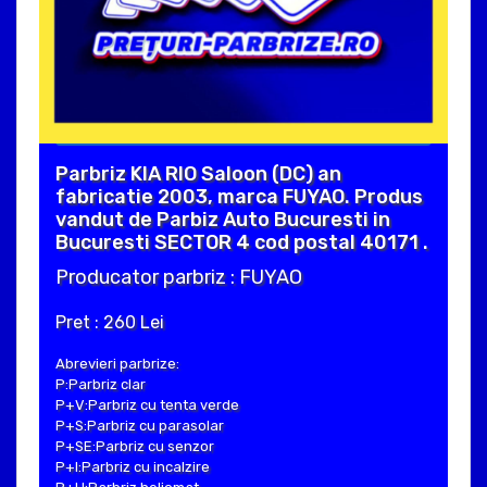
Parbriz KIA RIO Saloon (DC) an
fabricatie 2003, marca FUYAO. Produs
vandut de Parbiz Auto Bucuresti in
Bucuresti SECTOR 4 cod postal 40171 .
Producator parbriz : FUYAO
Pret : 260 Lei
Abrevieri parbrize:
P:Parbriz clar
P+V:Parbriz cu tenta verde
P+S:Parbriz cu parasolar
P+SE:Parbriz cu senzor
P+I:Parbriz cu incalzire