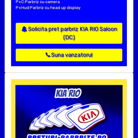
P+C:Parbriz cu camera
P+Hud:Parbriz cu head up display
Solicita pret parbriz KIA RIO Saloon
(DC)
Suna vanzatorul