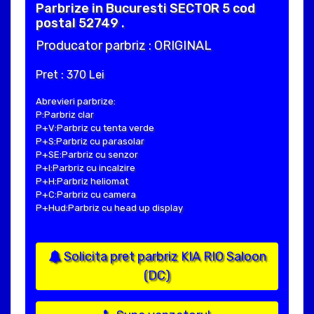
Parbrize in Bucuresti SECTOR 5 cod
postal 52749 .
Producator parbriz : ORIGINAL
Pret : 370 Lei
Abrevieri parbrize:
P:Parbriz clar
P+V:Parbriz cu tenta verde
P+S:Parbriz cu parasolar
P+SE:Parbriz cu senzor
P+I:Parbriz cu incalzire
P+H:Parbriz heliomat
P+C:Parbriz cu camera
P+Hud:Parbriz cu head up display
Solicita pret parbriz KIA RIO Saloon
(DC)