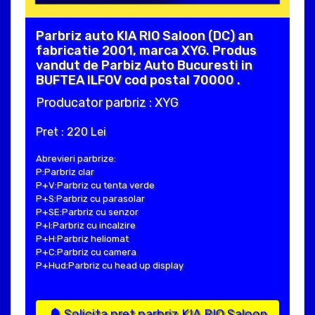
Parbriz auto KIA RIO Saloon (DC) an
fabricatie 2001, marca XYG. Produs
vandut de Parbiz Auto Bucuresti in
BUFTEA ILFOV cod postal 70000 .
Producator parbriz : XYG
Pret : 220 Lei
Abrevieri parbrize:
P:Parbriz clar
P+V:Parbriz cu tenta verde
P+S:Parbriz cu parasolar
P+SE:Parbriz cu senzor
P+I:Parbriz cu incalzire
P+H:Parbriz heliomat
P+C:Parbriz cu camera
P+Hud:Parbriz cu head up display
Solicita pret parbriz KIA RIO Saloon