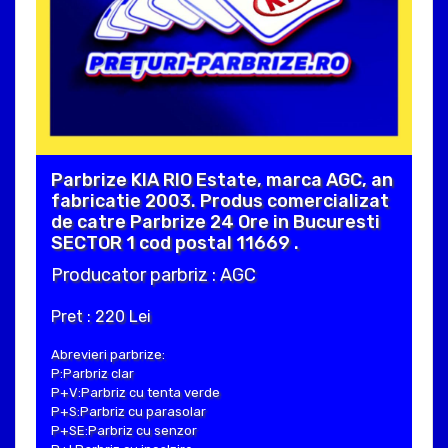
Parbrize KIA RIO Estate, marca AGC, an
fabricatie 2003. Produs comercializat
de catre Parbrize 24 Ore in Bucuresti
SECTOR 1 cod postal 11669 .
Producator parbriz : AGC
Pret : 220 Lei
Abrevieri parbrize:
P:Parbriz clar
P+V:Parbriz cu tenta verde
P+S:Parbriz cu parasolar
P+SE:Parbriz cu senzor