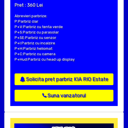
Pret : 360 Lei
Abrevieri parbrize:
P:Parbriz clar
P+V:Parbriz cu tenta verde
P+S:Parbriz cu parasolar
P+SE:Parbriz cu senzor
P+I:Parbriz cu incalzire
P+H:Parbriz heliomat
P+C:Parbriz cu camera
P+Hud:Parbriz cu head up display
Solicita pret parbriz KIA RIO Estate
Suna vanzatorul