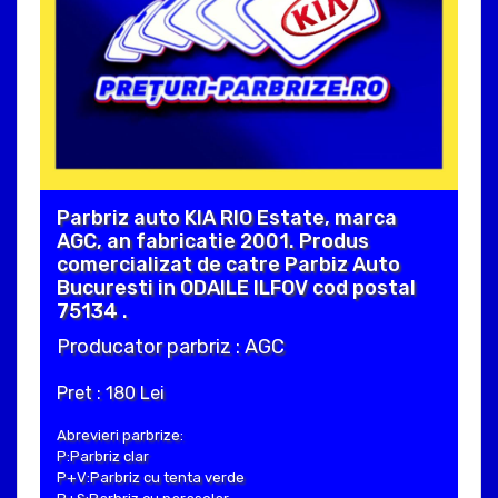
Parbriz auto KIA RIO Estate, marca
AGC, an fabricatie 2001. Produs
comercializat de catre Parbiz Auto
Bucuresti in ODAILE ILFOV cod postal
75134 .
Producator parbriz : AGC
Pret : 180 Lei
Abrevieri parbrize:
P:Parbriz clar
P+V:Parbriz cu tenta verde