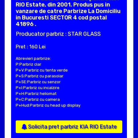
RIO Estate, din 2001. Produs pus in
vanzare de catre Parbrize La Domiciliu
in Bucuresti SECTOR 4 cod postal
41896 .
Producator parbriz : STAR GLASS
Pret : 160 Lei
Abrevieri parbrize:
P:Parbriz clar
P+V:Parbriz cu tenta verde
P+S:Parbriz cu parasolar
P+SE:Parbriz cu senzor
P+I:Parbriz cu incalzire
P+H:Parbriz heliomat
P+C:Parbriz cu camera
P+Hud:Parbriz cu head up display
Solicita pret parbriz KIA RIO Estate