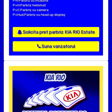
P+I:Parbriz cu incalzire
P+H:Parbriz heliomat
P+C:Parbriz cu camera
P+Hud:Parbriz cu head up display
Solicita pret parbriz KIA RIO Estate
Suna vanzatorul