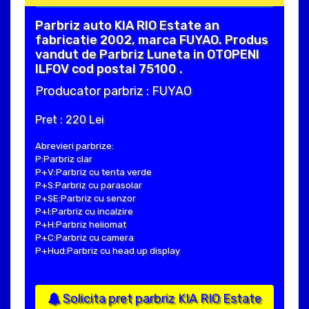
Parbriz auto KIA RIO Estate an
fabricatie 2002, marca FUYAO. Produs
vandut de Parbriz Luneta in OTOPENI
ILFOV cod postal 75100 .
Producator parbriz : FUYAO
Pret : 220 Lei
Abrevieri parbrize:
P:Parbriz clar
P+V:Parbriz cu tenta verde
P+S:Parbriz cu parasolar
P+SE:Parbriz cu senzor
P+I:Parbriz cu incalzire
P+H:Parbriz heliomat
P+C:Parbriz cu camera
P+Hud:Parbriz cu head up display
Solicita pret parbriz KIA RIO Estate