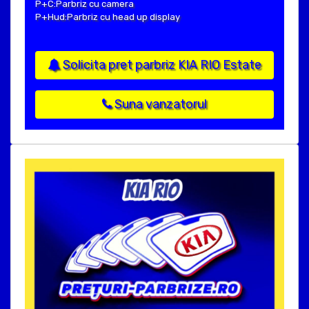
P+C:Parbriz cu camera
P+Hud:Parbriz cu head up display
Solicita pret parbriz KIA RIO Estate
Suna vanzatorul