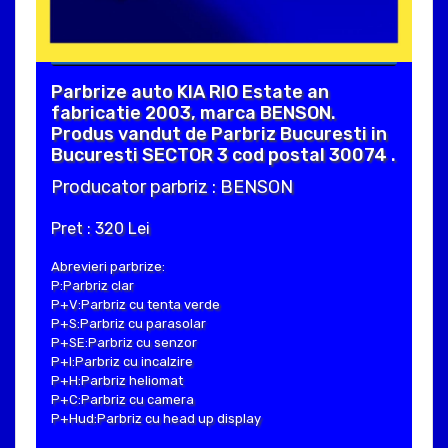
Parbrize auto KIA RIO Estate an
fabricatie 2003, marca BENSON.
Produs vandut de Parbriz Bucuresti in
Bucuresti SECTOR 3 cod postal 30074 .
Producator parbriz : BENSON
Pret : 320 Lei
Abrevieri parbrize:
P:Parbriz clar
P+V:Parbriz cu tenta verde
P+S:Parbriz cu parasolar
P+SE:Parbriz cu senzor
P+I:Parbriz cu incalzire
P+H:Parbriz heliomat
P+C:Parbriz cu camera
P+Hud:Parbriz cu head up display