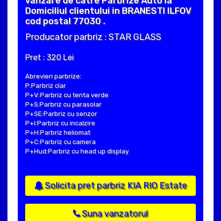
vanzare de catre Parbrize Auto la
Domiciliul clientului in BRANESTI ILFOV
cod postal 77030 .
Producator parbriz : STAR GLASS
Pret : 320 Lei
Abrevieri parbrize:
P:Parbriz clar
P+V:Parbriz cu tenta verde
P+S:Parbriz cu parasolar
P+SE:Parbriz cu senzor
P+I:Parbriz cu incalzire
P+H:Parbriz heliomat
P+C:Parbriz cu camera
P+Hud:Parbriz cu head up display
Solicita pret parbriz KIA RIO Estate
Suna vanzatorul