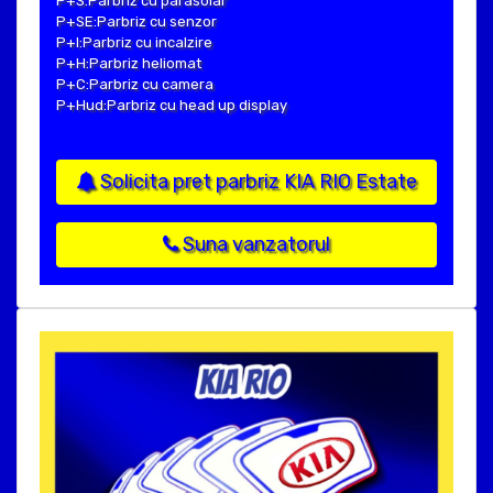
P+S:Parbriz cu parasolar
P+SE:Parbriz cu senzor
P+I:Parbriz cu incalzire
P+H:Parbriz heliomat
P+C:Parbriz cu camera
P+Hud:Parbriz cu head up display
Solicita pret parbriz KIA RIO Estate
Suna vanzatorul