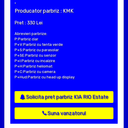
.
Producator parbriz : KMK
Pret : 330 Lei
Abrevieri parbrize:
P:Parbriz clar
P+V:Parbriz cu tenta verde
P+S:Parbriz cu parasolar
P+SE:Parbriz cu senzor
P+I:Parbriz cu incalzire
P+H:Parbriz heliomat
P+C:Parbriz cu camera
P+Hud:Parbriz cu head up display
Solicita pret parbriz KIA RIO Estate
Suna vanzatorul