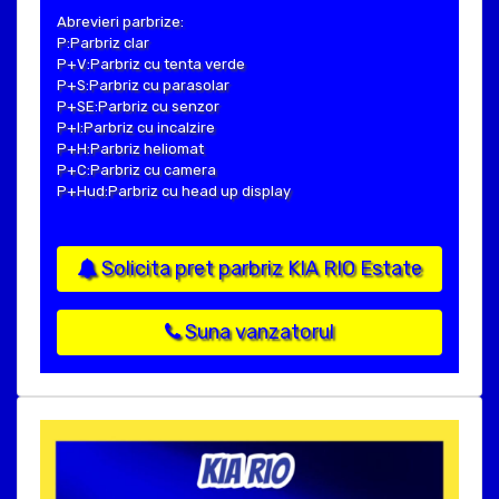
Abrevieri parbrize:
P:Parbriz clar
P+V:Parbriz cu tenta verde
P+S:Parbriz cu parasolar
P+SE:Parbriz cu senzor
P+I:Parbriz cu incalzire
P+H:Parbriz heliomat
P+C:Parbriz cu camera
P+Hud:Parbriz cu head up display
Solicita pret parbriz KIA RIO Estate
Suna vanzatorul