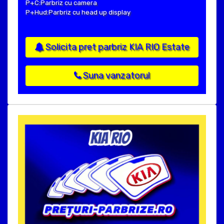
P+C:Parbriz cu camera
P+Hud:Parbriz cu head up display
Solicita pret parbriz KIA RIO Estate
Suna vanzatorul