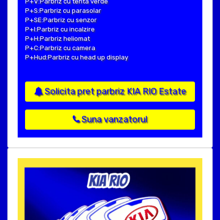
P+V:Parbriz cu tenta verde
P+S:Parbriz cu parasolar
P+SE:Parbriz cu senzor
P+I:Parbriz cu incalzire
P+H:Parbriz heliomat
P+C:Parbriz cu camera
P+Hud:Parbriz cu head up display
Solicita pret parbriz KIA RIO Estate
Suna vanzatorul