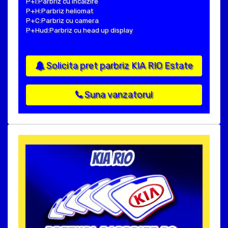
P+I:Parbriz cu incalzire
P+H:Parbriz heliomat
P+C:Parbriz cu camera
P+Hud:Parbriz cu head up display
Solicita pret parbriz KIA RIO Estate
Suna vanzatorul