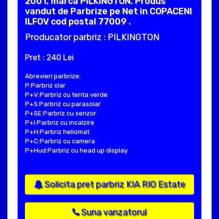
2001, marca PILKINGTON. Produs
vandut de Parbrize pe Net in COPACENI
ILFOV cod postal 77009 .
Producator parbriz : PILKINGTON
Pret : 240 Lei
Abrevieri parbrize:
P:Parbriz clar
P+V:Parbriz cu tenta verde
P+S:Parbriz cu parasolar
P+SE:Parbriz cu senzor
P+I:Parbriz cu incalzire
P+H:Parbriz heliomat
P+C:Parbriz cu camera
P+Hud:Parbriz cu head up display
Solicita pret parbriz KIA RIO Estate
Suna vanzatorul