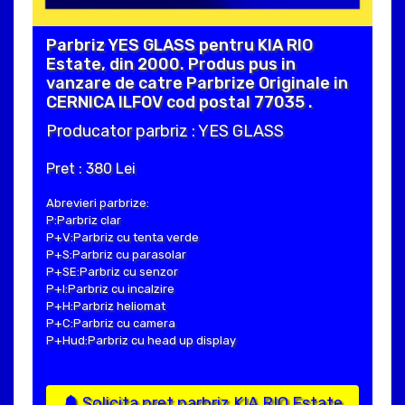
Parbriz YES GLASS pentru KIA RIO
Estate, din 2000. Produs pus in
vanzare de catre Parbrize Originale in
CERNICA ILFOV cod postal 77035 .
Producator parbriz : YES GLASS
Pret : 380 Lei
Abrevieri parbrize:
P:Parbriz clar
P+V:Parbriz cu tenta verde
P+S:Parbriz cu parasolar
P+SE:Parbriz cu senzor
P+I:Parbriz cu incalzire
P+H:Parbriz heliomat
P+C:Parbriz cu camera
P+Hud:Parbriz cu head up display
Solicita pret parbriz KIA RIO Estate