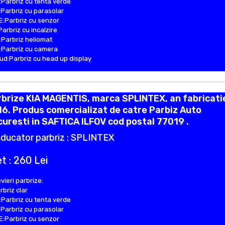
Parbriz cu tenta verde
Parbriz cu parasolar
:Parbriz cu senzor
Parbriz cu incalzire
Parbriz heliomat
Parbriz cu camera
d:Parbriz cu head up display
brize KIA MAGENTIS, marca SPLINTEX, an fabricati
6. Produs comercializat de catre Parbiz Auto
uresti in SAFTICA ILFOV cod postal 77019 .
ducator parbriz : SPLINTEX
t : 260 Lei
vieri parbrize:
rbriz clar
Parbriz cu tenta verde
Parbriz cu parasolar
:Parbriz cu senzor