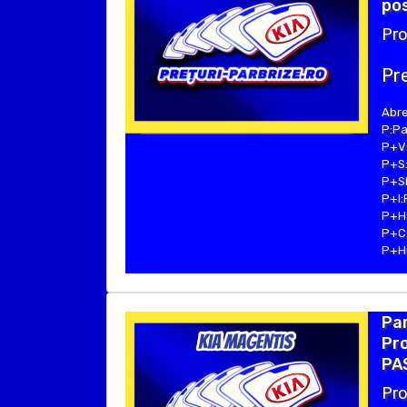
pos
Pro
Pre
Abre
P:Pa
P+V:
P+S:
P+SE
P+I:
P+H:
P+C:
P+Hu
Par
Pro
PA
Pro