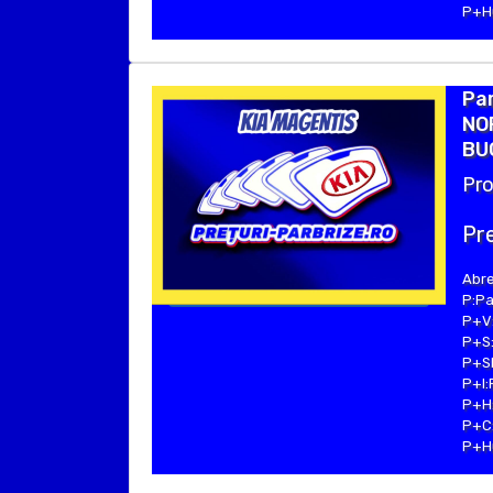
P+Hu
Par
NO
BUC
Pro
Pre
Abre
P:Pa
P+V:
P+S:
P+SE
P+I:
P+H:
P+C:
P+Hu