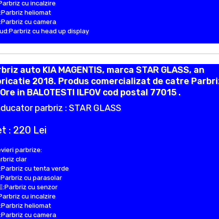
Parbriz cu incalzire
Parbriz heliomat
Parbriz cu camera
d:Parbriz cu head up display
rbriz auto KIA MAGENTIS, marca STAR GLASS, an
ricatie 2018. Produs comercializat de catre Parbr
Ore in BALOTESTI ILFOV cod postal 77015 .
ducator parbriz : STAR GLASS
t : 220 Lei
vieri parbrize:
rbriz clar
Parbriz cu tenta verde
Parbriz cu parasolar
:Parbriz cu senzor
Parbriz cu incalzire
Parbriz heliomat
Parbriz cu camera