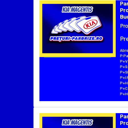
Par
Pro
Buc
Pro
Pre
Abre
P:Pa
P+V:
P+S:
P+SE
P+I:
P+H:
P+C:
P+Hu
Par
Pro