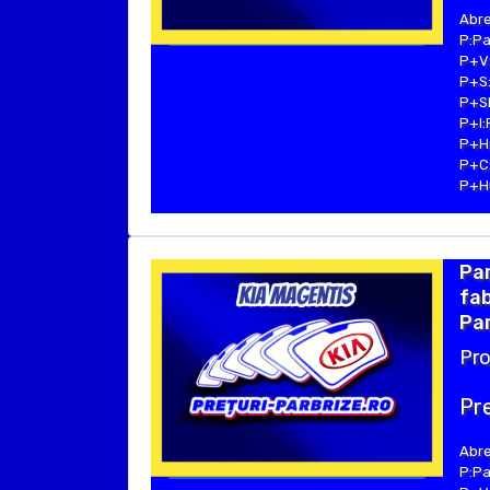
Abre
P:Pa
P+V:
P+S:
P+SE
P+I:
P+H:
P+C:
P+Hu
Pa
fab
Par
Pro
Pre
Abre
P:Pa