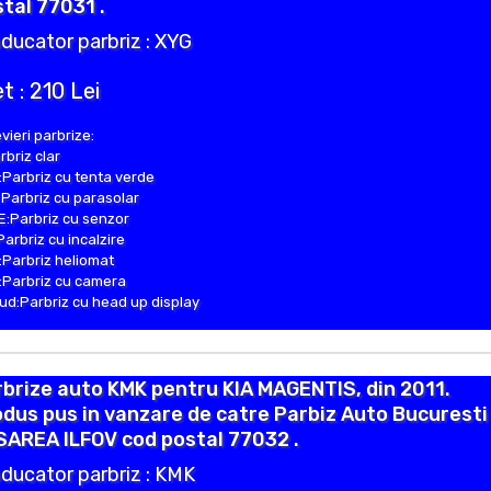
tal 77031 .
ducator parbriz : XYG
t : 210 Lei
vieri parbrize:
rbriz clar
Parbriz cu tenta verde
Parbriz cu parasolar
:Parbriz cu senzor
Parbriz cu incalzire
Parbriz heliomat
Parbriz cu camera
d:Parbriz cu head up display
brize auto KMK pentru KIA MAGENTIS, din 2011.
dus pus in vanzare de catre Parbiz Auto Bucuresti 
SAREA ILFOV cod postal 77032 .
ducator parbriz : KMK