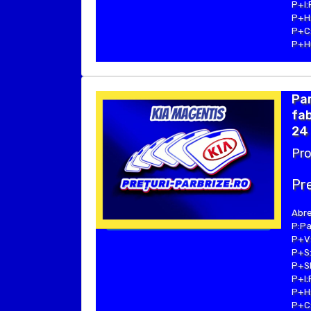
P+I:
P+H:
P+C:
P+Hu
Pa
fab
24 
Pro
Pre
Abre
P:Pa
P+V:
P+S:
P+SE
P+I:
P+H:
P+C: