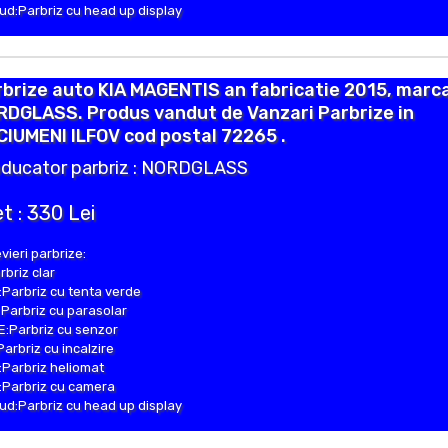
d:Parbriz cu head up display
brize auto KIA MAGENTIS an fabricatie 2015, marc
RDGLASS. Produs vandut de Vanzari Parbrize in
IUMENI ILFOV cod postal 72265 .
ducator parbriz : NORDGLASS
t : 330 Lei
vieri parbrize:
rbriz clar
Parbriz cu tenta verde
Parbriz cu parasolar
:Parbriz cu senzor
Parbriz cu incalzire
Parbriz heliomat
Parbriz cu camera
d:Parbriz cu head up display