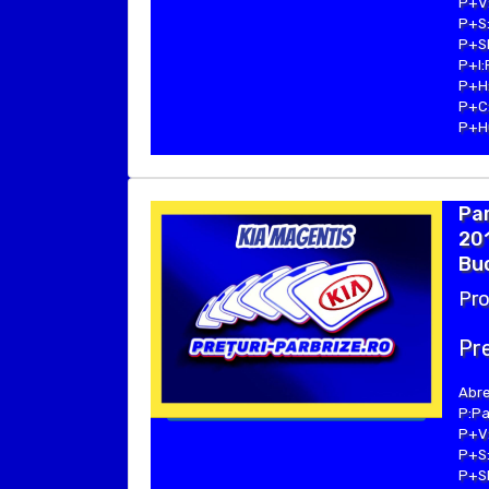
P+V:
P+S:
P+SE
P+I:
P+H:
P+C:
P+Hu
Par
201
Buc
Pro
Pre
Abre
P:Pa
P+V:
P+S:
P+SE