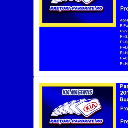
Pre
Abre
P:Pa
P+V:
P+S:
P+SE
P+I:
P+H:
P+C:
P+Hu
Par
201
Buc
Pro
Pre