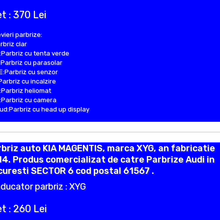
t : 370 Lei
vieri parbrize:
rbriz clar
Parbriz cu tenta verde
Parbriz cu parasolar
:Parbriz cu senzor
Parbriz cu incalzire
Parbriz heliomat
Parbriz cu camera
d:Parbriz cu head up display
briz auto KIA MAGENTIS, marca XYG, an fabricatie
4. Produs comercializat de catre Parbrize Audi in
uresti SECTOR 6 cod postal 61567 .
ducator parbriz : XYG
t : 260 Lei