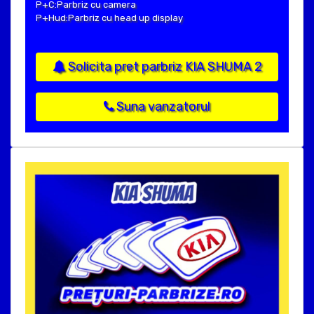
P+C:Parbriz cu camera
P+Hud:Parbriz cu head up display
Solicita pret parbriz KIA SHUMA 2
Suna vanzatorul