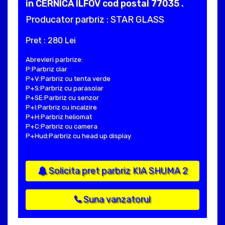
in CERNICA ILFOV cod postal 77035 .
Producator parbriz : STAR GLASS
Pret : 280 Lei
Abrevieri parbrize:
P:Parbriz clar
P+V:Parbriz cu tenta verde
P+S:Parbriz cu parasolar
P+SE:Parbriz cu senzor
P+I:Parbriz cu incalzire
P+H:Parbriz heliomat
P+C:Parbriz cu camera
P+Hud:Parbriz cu head up display
Solicita pret parbriz KIA SHUMA 2
Suna vanzatorul