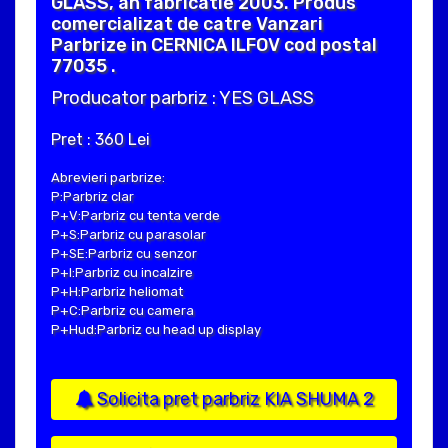
GLASS, an fabricatie 2003. Produs
comercializat de catre Vanzari
Parbrize in CERNICA ILFOV cod postal
77035 .
Producator parbriz : YES GLASS
Pret : 360 Lei
Abrevieri parbrize:
P:Parbriz clar
P+V:Parbriz cu tenta verde
P+S:Parbriz cu parasolar
P+SE:Parbriz cu senzor
P+I:Parbriz cu incalzire
P+H:Parbriz heliomat
P+C:Parbriz cu camera
P+Hud:Parbriz cu head up display
Solicita pret parbriz KIA SHUMA 2