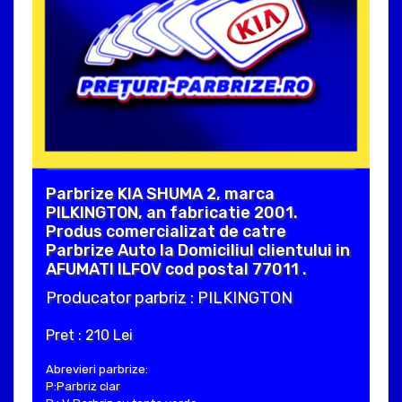
Parbrize KIA SHUMA 2, marca
PILKINGTON, an fabricatie 2001.
Produs comercializat de catre
Parbrize Auto la Domiciliul clientului in
AFUMATI ILFOV cod postal 77011 .
Producator parbriz : PILKINGTON
Pret : 210 Lei
Abrevieri parbrize:
P:Parbriz clar