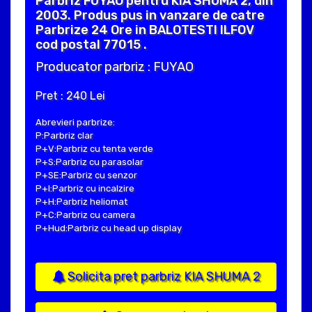
Parbriz FUYAO pentru KIA SHUMA 2, din
2003. Produs pus in vanzare de catre
Parbrize 24 Ore in BALOTESTI ILFOV
cod postal 77015 .
Producator parbriz : FUYAO
Pret : 240 Lei
Abrevieri parbrize:
P:Parbriz clar
P+V:Parbriz cu tenta verde
P+S:Parbriz cu parasolar
P+SE:Parbriz cu senzor
P+I:Parbriz cu incalzire
P+H:Parbriz heliomat
P+C:Parbriz cu camera
P+Hud:Parbriz cu head up display
Solicita pret parbriz KIA SHUMA 2