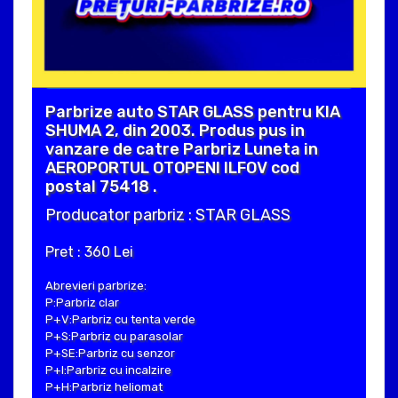
Parbrize auto STAR GLASS pentru KIA
SHUMA 2, din 2003. Produs pus in
vanzare de catre Parbriz Luneta in
AEROPORTUL OTOPENI ILFOV cod
postal 75418 .
Producator parbriz : STAR GLASS
Pret : 360 Lei
Abrevieri parbrize:
P:Parbriz clar
P+V:Parbriz cu tenta verde
P+S:Parbriz cu parasolar
P+SE:Parbriz cu senzor
P+I:Parbriz cu incalzire
P+H:Parbriz heliomat