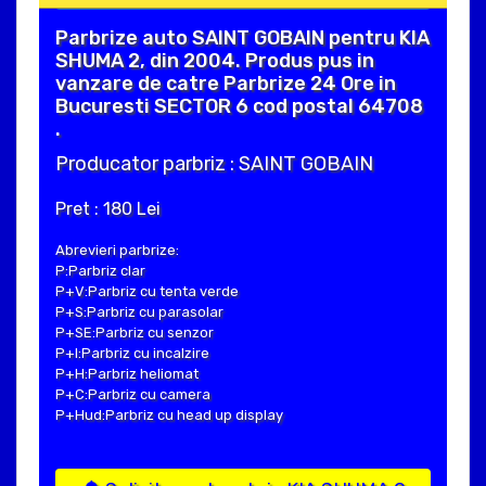
Parbrize auto SAINT GOBAIN pentru KIA
SHUMA 2, din 2004. Produs pus in
vanzare de catre Parbrize 24 Ore in
Bucuresti SECTOR 6 cod postal 64708
.
Producator parbriz : SAINT GOBAIN
Pret : 180 Lei
Abrevieri parbrize:
P:Parbriz clar
P+V:Parbriz cu tenta verde
P+S:Parbriz cu parasolar
P+SE:Parbriz cu senzor
P+I:Parbriz cu incalzire
P+H:Parbriz heliomat
P+C:Parbriz cu camera
P+Hud:Parbriz cu head up display