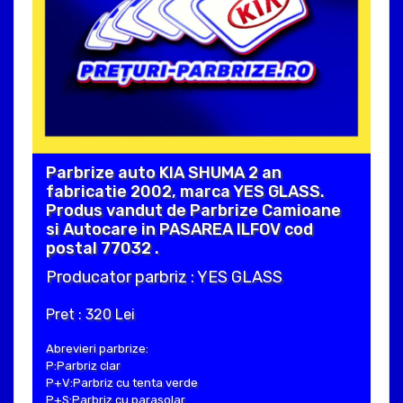
Parbrize auto KIA SHUMA 2 an
fabricatie 2002, marca YES GLASS.
Produs vandut de Parbrize Camioane
si Autocare in PASAREA ILFOV cod
postal 77032 .
Producator parbriz : YES GLASS
Pret : 320 Lei
Abrevieri parbrize:
P:Parbriz clar
P+V:Parbriz cu tenta verde
P+S:Parbriz cu parasolar