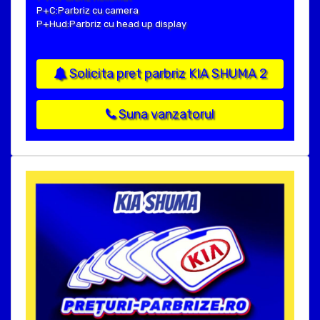
P+C:Parbriz cu camera
P+Hud:Parbriz cu head up display
Solicita pret parbriz KIA SHUMA 2
Suna vanzatorul