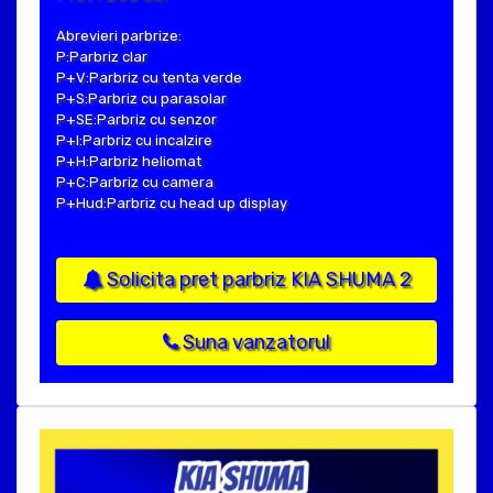
Abrevieri parbrize:
P:Parbriz clar
P+V:Parbriz cu tenta verde
P+S:Parbriz cu parasolar
P+SE:Parbriz cu senzor
P+I:Parbriz cu incalzire
P+H:Parbriz heliomat
P+C:Parbriz cu camera
P+Hud:Parbriz cu head up display
Solicita pret parbriz KIA SHUMA 2
Suna vanzatorul