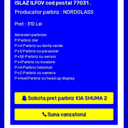
ISLAZ ILFOV cod postal 77031 .
Producator parbriz : NORDGLASS
Pret : 310 Lei
Abrevieri parbrize:
P:Parbriz clar
P+V:Parbriz cu tenta verde
P+S:Parbriz cu parasolar
P+SE:Parbriz cu senzor
P+I:Parbriz cu incalzire
P+H:Parbriz heliomat
P+C:Parbriz cu camera
P+Hud:Parbriz cu head up display
Solicita pret parbriz KIA SHUMA 2
Suna vanzatorul