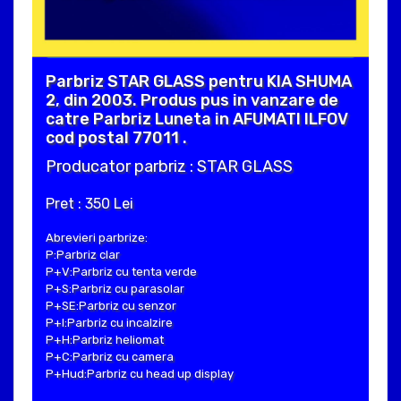
Parbriz STAR GLASS pentru KIA SHUMA
2, din 2003. Produs pus in vanzare de
catre Parbriz Luneta in AFUMATI ILFOV
cod postal 77011 .
Producator parbriz : STAR GLASS
Pret : 350 Lei
Abrevieri parbrize:
P:Parbriz clar
P+V:Parbriz cu tenta verde
P+S:Parbriz cu parasolar
P+SE:Parbriz cu senzor
P+I:Parbriz cu incalzire
P+H:Parbriz heliomat
P+C:Parbriz cu camera
P+Hud:Parbriz cu head up display