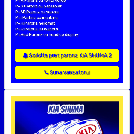
P+V:Parbriz cu tenta verde
P+S:Parbriz cu parasolar
P+SE:Parbriz cu senzor
P+I:Parbriz cu incalzire
P+H:Parbriz heliomat
P+C:Parbriz cu camera
P+Hud:Parbriz cu head up display
Solicita pret parbriz KIA SHUMA 2
Suna vanzatorul