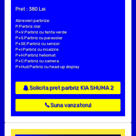
Pret : 380 Lei
Abrevieri parbrize:
P:Parbriz clar
P+V:Parbriz cu tenta verde
P+S:Parbriz cu parasolar
P+SE:Parbriz cu senzor
P+I:Parbriz cu incalzire
P+H:Parbriz heliomat
P+C:Parbriz cu camera
P+Hud:Parbriz cu head up display
Solicita pret parbriz KIA SHUMA 2
Suna vanzatorul