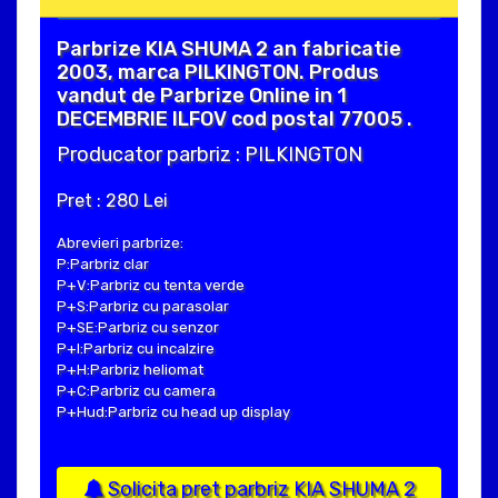
Parbrize KIA SHUMA 2 an fabricatie
2003, marca PILKINGTON. Produs
vandut de Parbrize Online in 1
DECEMBRIE ILFOV cod postal 77005 .
Producator parbriz : PILKINGTON
Pret : 280 Lei
Abrevieri parbrize:
P:Parbriz clar
P+V:Parbriz cu tenta verde
P+S:Parbriz cu parasolar
P+SE:Parbriz cu senzor
P+I:Parbriz cu incalzire
P+H:Parbriz heliomat
P+C:Parbriz cu camera
P+Hud:Parbriz cu head up display
Solicita pret parbriz KIA SHUMA 2