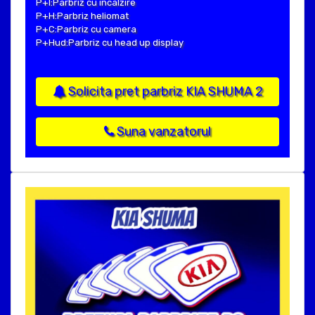
P+I:Parbriz cu incalzire
P+H:Parbriz heliomat
P+C:Parbriz cu camera
P+Hud:Parbriz cu head up display
Solicita pret parbriz KIA SHUMA 2
Suna vanzatorul