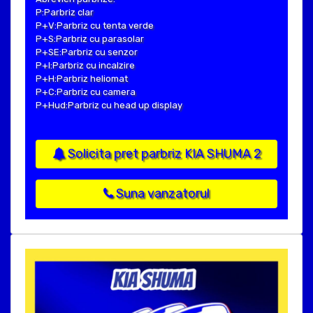
P:Parbriz clar
P+V:Parbriz cu tenta verde
P+S:Parbriz cu parasolar
P+SE:Parbriz cu senzor
P+I:Parbriz cu incalzire
P+H:Parbriz heliomat
P+C:Parbriz cu camera
P+Hud:Parbriz cu head up display
Solicita pret parbriz KIA SHUMA 2
Suna vanzatorul