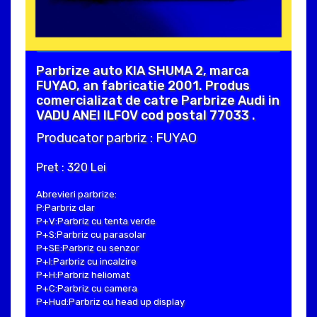
Parbrize auto KIA SHUMA 2, marca
FUYAO, an fabricatie 2001. Produs
comercializat de catre Parbrize Audi in
VADU ANEI ILFOV cod postal 77033 .
Producator parbriz : FUYAO
Pret : 320 Lei
Abrevieri parbrize:
P:Parbriz clar
P+V:Parbriz cu tenta verde
P+S:Parbriz cu parasolar
P+SE:Parbriz cu senzor
P+I:Parbriz cu incalzire
P+H:Parbriz heliomat
P+C:Parbriz cu camera
P+Hud:Parbriz cu head up display