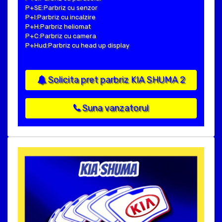
P+SE:Parbriz cu senzor
P+I:Parbriz cu incalzire
P+H:Parbriz heliomat
P+C:Parbriz cu camera
P+Hud:Parbriz cu head up display
Solicita pret parbriz KIA SHUMA 2
Suna vanzatorul