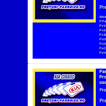
Pre
Abre
P:Pa
P+V:
P+S:
P+SE
P+I:
P+H:
P+C:
P+Hu
Par
Pro
cod
Pro
Pre