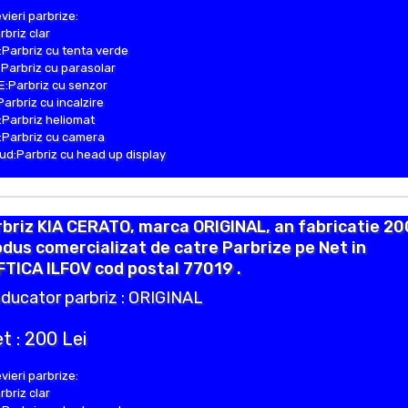
vieri parbrize:
rbriz clar
Parbriz cu tenta verde
Parbriz cu parasolar
:Parbriz cu senzor
Parbriz cu incalzire
Parbriz heliomat
Parbriz cu camera
d:Parbriz cu head up display
briz KIA CERATO, marca ORIGINAL, an fabricatie 20
dus comercializat de catre Parbrize pe Net in
TICA ILFOV cod postal 77019 .
ducator parbriz : ORIGINAL
t : 200 Lei
vieri parbrize:
rbriz clar