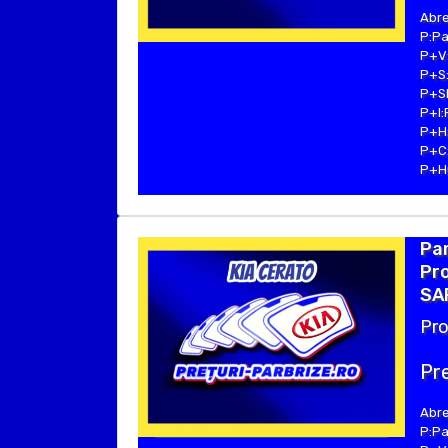
Abre
P:Pa
P+V:
P+S:
P+SE
P+I:
P+H:
P+C:
P+Hu
Par
Pro
SAF
Pro
Pre
Abre
P:Pa