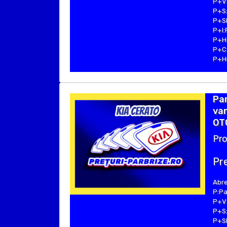
P+V:
P+S:
P+SE
P+I:
P+H:
P+C:
P+Hu
Par
va
OTO
Pro
Pre
Abre
P:Pa
P+V:
P+S:
P+SE