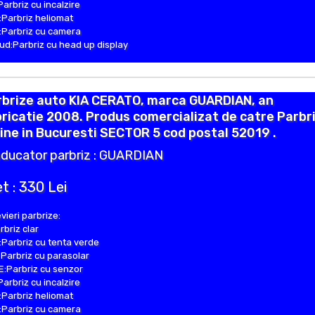
Parbriz cu incalzire
Parbriz heliomat
Parbriz cu camera
d:Parbriz cu head up display
rbrize auto KIA CERATO, marca GUARDIAN, an
ricatie 2008. Produs comercializat de catre Parbr
ine in Bucuresti SECTOR 5 cod postal 52019 .
ducator parbriz : GUARDIAN
t : 330 Lei
vieri parbrize:
rbriz clar
Parbriz cu tenta verde
Parbriz cu parasolar
:Parbriz cu senzor
Parbriz cu incalzire
Parbriz heliomat
Parbriz cu camera