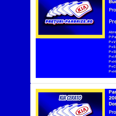
Buc
Pro
Pre
Abre
P:Pa
P+V:
P+S:
P+SE
P+I:
P+H:
P+C:
P+Hu
Par
200
Dom
Pro