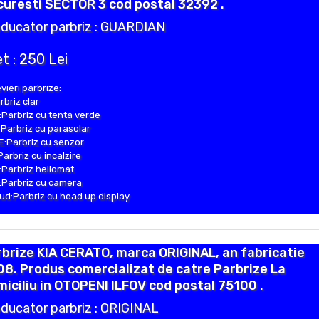
uresti SECTOR 3 cod postal 32392 .
ducator parbriz : GUARDIAN
t : 250 Lei
vieri parbrize:
rbriz clar
Parbriz cu tenta verde
Parbriz cu parasolar
:Parbriz cu senzor
Parbriz cu incalzire
Parbriz heliomat
Parbriz cu camera
d:Parbriz cu head up display
brize KIA CERATO, marca ORIGINAL, an fabricatie
8. Produs comercializat de catre Parbrize La
iciliu in OTOPENI ILFOV cod postal 75100 .
ducator parbriz : ORIGINAL