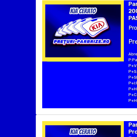
Par
200
PA
Pro
Pre
Abre
P:Pa
P+V:
P+S:
P+SE
P+I:
P+H:
P+C:
P+Hu
Par
Pro