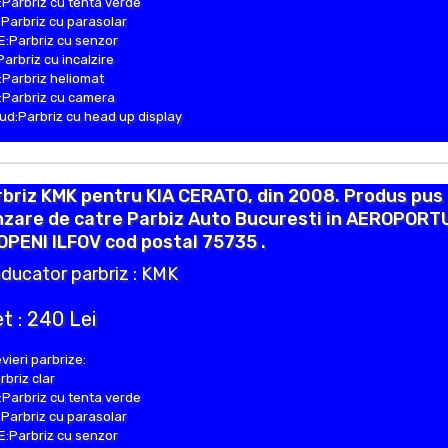
Parbriz cu tenta verde
Parbriz cu parasolar
:Parbriz cu senzor
Parbriz cu incalzire
Parbriz heliomat
Parbriz cu camera
d:Parbriz cu head up display
briz KMK pentru KIA CERATO, din 2008. Produs pus 
nzare de catre Parbiz Auto Bucuresti in AEROPORT
PENI ILFOV cod postal 75735 .
ducator parbriz : KMK
t : 240 Lei
vieri parbrize:
rbriz clar
Parbriz cu tenta verde
Parbriz cu parasolar
:Parbriz cu senzor