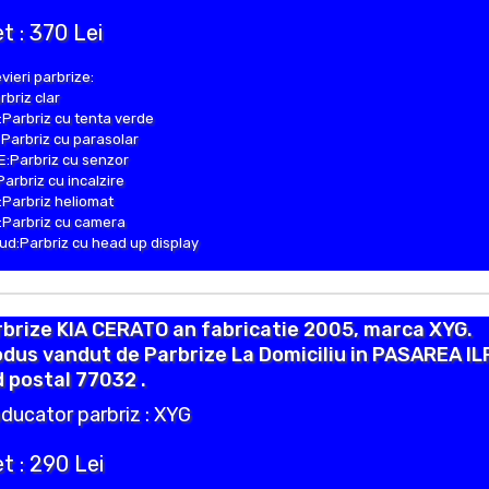
t : 370 Lei
vieri parbrize:
rbriz clar
Parbriz cu tenta verde
Parbriz cu parasolar
:Parbriz cu senzor
Parbriz cu incalzire
Parbriz heliomat
Parbriz cu camera
d:Parbriz cu head up display
brize KIA CERATO an fabricatie 2005, marca XYG.
dus vandut de Parbrize La Domiciliu in PASAREA I
 postal 77032 .
ducator parbriz : XYG
t : 290 Lei