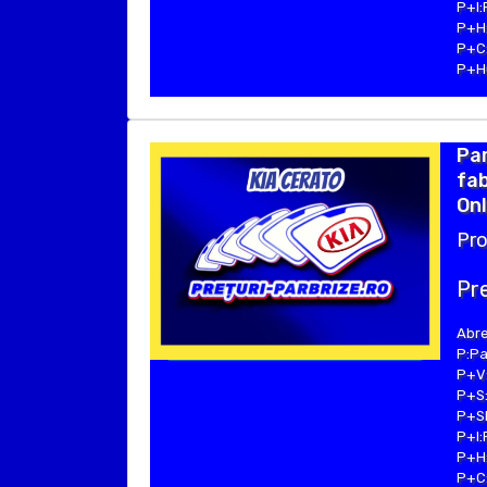
P+I:
P+H:
P+C:
P+Hu
Pa
fab
Onl
Pro
Pre
Abre
P:Pa
P+V:
P+S:
P+SE
P+I:
P+H:
P+C: