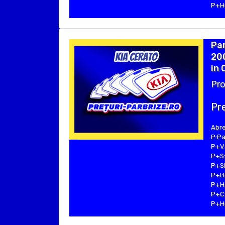
P+Hu
Par
200
in 
Pro
Pre
Abre
P:Pa
P+V:
P+S:
P+SE
P+I:
P+H:
P+C:
P+Hu