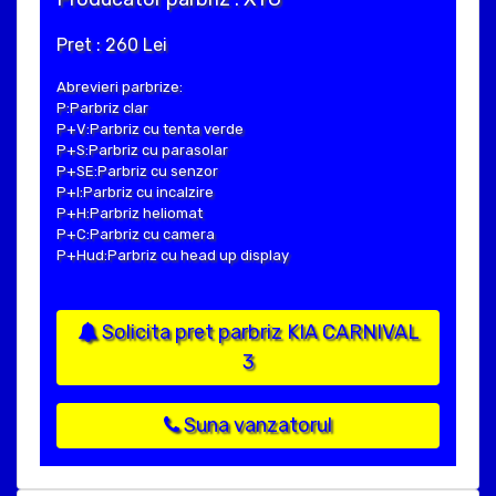
Pret : 260 Lei
Abrevieri parbrize:
P:Parbriz clar
P+V:Parbriz cu tenta verde
P+S:Parbriz cu parasolar
P+SE:Parbriz cu senzor
P+I:Parbriz cu incalzire
P+H:Parbriz heliomat
P+C:Parbriz cu camera
P+Hud:Parbriz cu head up display
Solicita pret parbriz KIA CARNIVAL
3
Suna vanzatorul