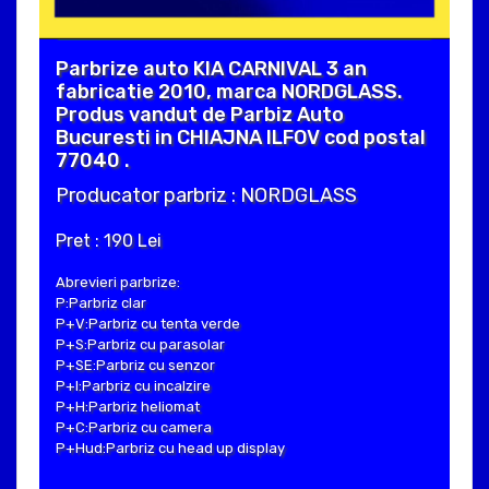
Parbrize auto KIA CARNIVAL 3 an
fabricatie 2010, marca NORDGLASS.
Produs vandut de Parbiz Auto
Bucuresti in CHIAJNA ILFOV cod postal
77040 .
Producator parbriz : NORDGLASS
Pret : 190 Lei
Abrevieri parbrize:
P:Parbriz clar
P+V:Parbriz cu tenta verde
P+S:Parbriz cu parasolar
P+SE:Parbriz cu senzor
P+I:Parbriz cu incalzire
P+H:Parbriz heliomat
P+C:Parbriz cu camera
P+Hud:Parbriz cu head up display