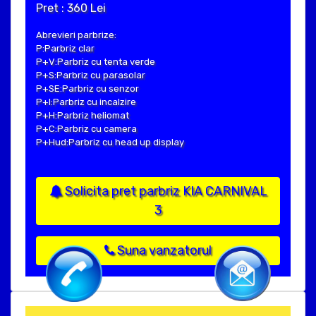
Pret : 360 Lei
Abrevieri parbrize:
P:Parbriz clar
P+V:Parbriz cu tenta verde
P+S:Parbriz cu parasolar
P+SE:Parbriz cu senzor
P+I:Parbriz cu incalzire
P+H:Parbriz heliomat
P+C:Parbriz cu camera
P+Hud:Parbriz cu head up display
Solicita pret parbriz KIA CARNIVAL
3
Suna vanzatorul