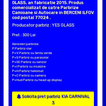
GLASS, an fabricatie 2015. Produs
comercializat de catre Parbrize
Camioane si Autocare in BERCENI ILFOV
cod postal 77024 .
Producator parbriz : YES GLASS
Pret : 300 Lei
Abrevieri parbrize:
P:Parbriz clar
P+V:Parbriz cu tenta verde
P+S:Parbriz cu parasolar
P+SE:Parbriz cu senzor
P+I:Parbriz cu incalzire
P+H:Parbriz heliomat
P+C:Parbriz cu camera
P+Hud:Parbriz cu head up display
Solicita pret parbriz KIA CARNIVAL
3