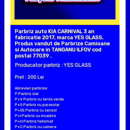
Parbriz auto KIA CARNIVAL 3 an
fabricatie 2017, marca YES GLASS.
Produs vandut de Parbrize Camioane
si Autocare in TANGANU ILFOV cod
postal 77039 .
Producator parbriz : YES GLASS
Pret : 200 Lei
Abrevieri parbrize:
P:Parbriz clar
P+V:Parbriz cu tenta verde
P+S:Parbriz cu parasolar
P+SE:Parbriz cu senzor
P+I:Parbriz cu incalzire
P+H:Parbriz heliomat
P+C:Parbriz cu camera