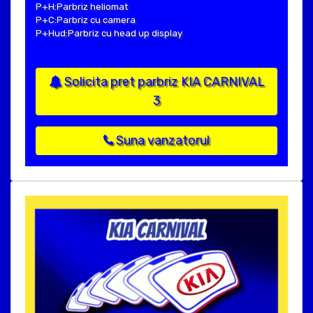
P+H:Parbriz heliomat
P+C:Parbriz cu camera
P+Hud:Parbriz cu head up display
Solicita pret parbriz KIA CARNIVAL
3
Suna vanzatorul