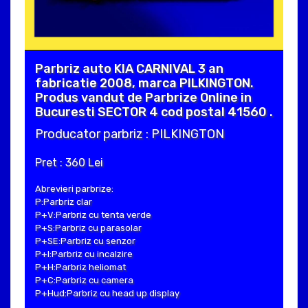
Parbriz auto KIA CARNIVAL 3 an
fabricatie 2008, marca PILKINGTON.
Produs vandut de Parbrize Online in
Bucuresti SECTOR 4 cod postal 41560 .
Producator parbriz : PILKINGTON
Pret : 360 Lei
Abrevieri parbrize:
P:Parbriz clar
P+V:Parbriz cu tenta verde
P+S:Parbriz cu parasolar
P+SE:Parbriz cu senzor
P+I:Parbriz cu incalzire
P+H:Parbriz heliomat
P+C:Parbriz cu camera
P+Hud:Parbriz cu head up display