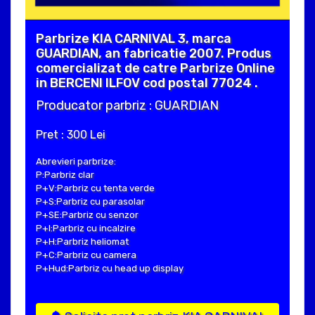
Parbrize KIA CARNIVAL 3, marca
GUARDIAN, an fabricatie 2007. Produs
comercializat de catre Parbrize Online
in BERCENI ILFOV cod postal 77024 .
Producator parbriz : GUARDIAN
Pret : 300 Lei
Abrevieri parbrize:
P:Parbriz clar
P+V:Parbriz cu tenta verde
P+S:Parbriz cu parasolar
P+SE:Parbriz cu senzor
P+I:Parbriz cu incalzire
P+H:Parbriz heliomat
P+C:Parbriz cu camera
P+Hud:Parbriz cu head up display