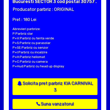
Bucuresti SECTOR 3 cod postal 30757 .
Producator parbriz : ORIGINAL
Pret : 180 Lei
Abrevieri parbrize:
P:Parbriz clar
P+V:Parbriz cu tenta verde
P+S:Parbriz cu parasolar
P+SE:Parbriz cu senzor
P+I:Parbriz cu incalzire
P+H:Parbriz heliomat
P+C:Parbriz cu camera
P+Hud:Parbriz cu head up display
Solicita pret parbriz KIA CARNIVAL
3
Suna vanzatorul