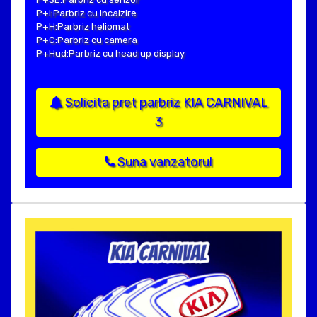
P+I:Parbriz cu incalzire
P+H:Parbriz heliomat
P+C:Parbriz cu camera
P+Hud:Parbriz cu head up display
Solicita pret parbriz KIA CARNIVAL
3
Suna vanzatorul