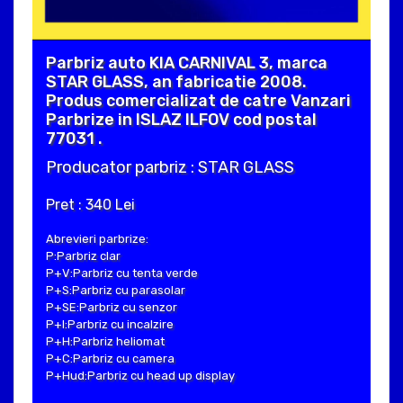
Parbriz auto KIA CARNIVAL 3, marca
STAR GLASS, an fabricatie 2008.
Produs comercializat de catre Vanzari
Parbrize in ISLAZ ILFOV cod postal
77031 .
Producator parbriz : STAR GLASS
Pret : 340 Lei
Abrevieri parbrize:
P:Parbriz clar
P+V:Parbriz cu tenta verde
P+S:Parbriz cu parasolar
P+SE:Parbriz cu senzor
P+I:Parbriz cu incalzire
P+H:Parbriz heliomat
P+C:Parbriz cu camera
P+Hud:Parbriz cu head up display