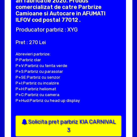
an fabricatie 2020. Produs
comercializat de catre Parbrize
Camioane si Autocare in AFUMATI
ILFOV cod postal 77012 .
Producator parbriz : XYG
Pret : 270 Lei
Abrevieri parbrize:
P:Parbriz clar
P+V:Parbriz cu tenta verde
P+S:Parbriz cu parasolar
P+SE:Parbriz cu senzor
P+I:Parbriz cu incalzire
P+H:Parbriz heliomat
P+C:Parbriz cu camera
P+Hud:Parbriz cu head up display
Solicita pret parbriz KIA CARNIVAL
3