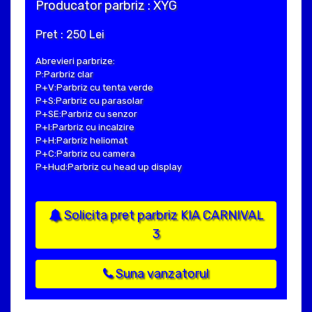
Producator parbriz : XYG
Pret : 250 Lei
Abrevieri parbrize:
P:Parbriz clar
P+V:Parbriz cu tenta verde
P+S:Parbriz cu parasolar
P+SE:Parbriz cu senzor
P+I:Parbriz cu incalzire
P+H:Parbriz heliomat
P+C:Parbriz cu camera
P+Hud:Parbriz cu head up display
Solicita pret parbriz KIA CARNIVAL
3
Suna vanzatorul