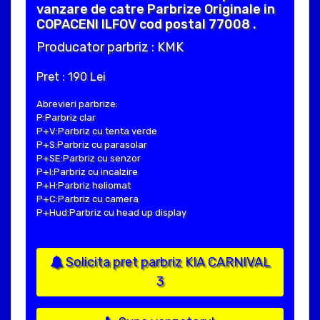
vanzare de catre Parbrize Originale in
COPACENI ILFOV cod postal 77008 .
Producator parbriz : KMK
Pret : 190 Lei
Abrevieri parbrize:
P:Parbriz clar
P+V:Parbriz cu tenta verde
P+S:Parbriz cu parasolar
P+SE:Parbriz cu senzor
P+I:Parbriz cu incalzire
P+H:Parbriz heliomat
P+C:Parbriz cu camera
P+Hud:Parbriz cu head up display
Solicita pret parbriz KIA CARNIVAL
3