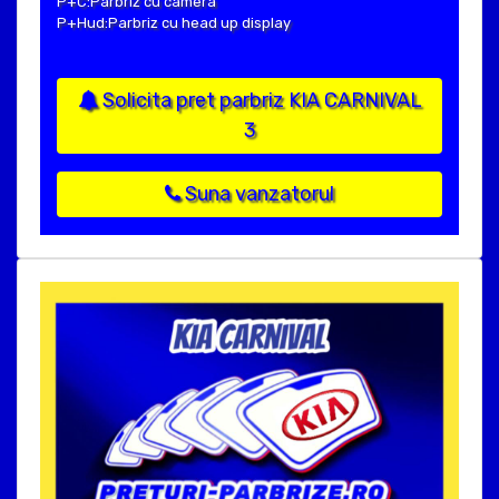
P+C:Parbriz cu camera
P+Hud:Parbriz cu head up display
Solicita pret parbriz KIA CARNIVAL
3
Suna vanzatorul