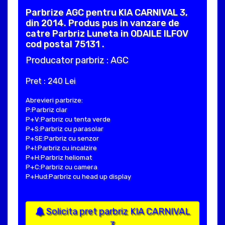
Parbrize AGC pentru KIA CARNIVAL 3,
din 2014. Produs pus in vanzare de
catre Parbriz Luneta in ODAILE ILFOV
cod postal 75131 .
Producator parbriz : AGC
Pret : 240 Lei
Abrevieri parbrize:
P:Parbriz clar
P+V:Parbriz cu tenta verde
P+S:Parbriz cu parasolar
P+SE:Parbriz cu senzor
P+I:Parbriz cu incalzire
P+H:Parbriz heliomat
P+C:Parbriz cu camera
P+Hud:Parbriz cu head up display
Solicita pret parbriz KIA CARNIVAL
3