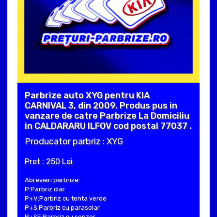
Parbrize auto XYG pentru KIA
CARNIVAL 3, din 2009. Produs pus in
vanzare de catre Parbrize La Domiciliu
in CALDARARU ILFOV cod postal 77037 .
Producator parbriz : XYG
Pret : 250 Lei
Abrevieri parbrize:
P:Parbriz clar
P+V:Parbriz cu tenta verde
P+S:Parbriz cu parasolar
P+SE:Parbriz cu senzor