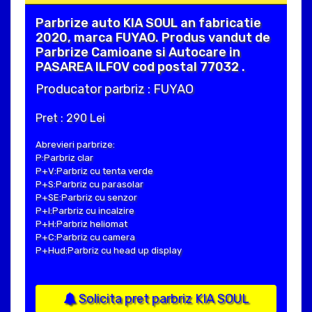
Parbrize auto KIA SOUL an fabricatie
2020, marca FUYAO. Produs vandut de
Parbrize Camioane si Autocare in
PASAREA ILFOV cod postal 77032 .
Producator parbriz : FUYAO
Pret : 290 Lei
Abrevieri parbrize:
P:Parbriz clar
P+V:Parbriz cu tenta verde
P+S:Parbriz cu parasolar
P+SE:Parbriz cu senzor
P+I:Parbriz cu incalzire
P+H:Parbriz heliomat
P+C:Parbriz cu camera
P+Hud:Parbriz cu head up display
Solicita pret parbriz KIA SOUL