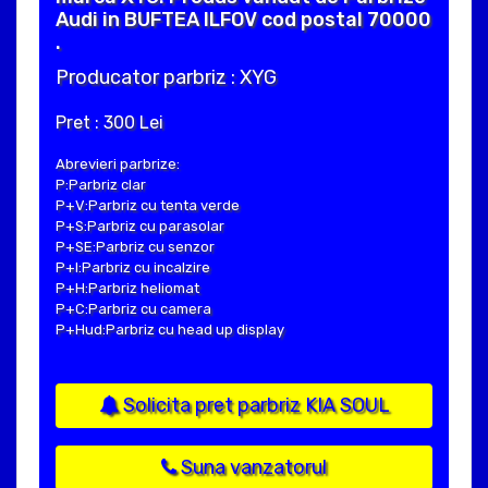
Audi in BUFTEA ILFOV cod postal 70000
.
Producator parbriz : XYG
Pret : 300 Lei
Abrevieri parbrize:
P:Parbriz clar
P+V:Parbriz cu tenta verde
P+S:Parbriz cu parasolar
P+SE:Parbriz cu senzor
P+I:Parbriz cu incalzire
P+H:Parbriz heliomat
P+C:Parbriz cu camera
P+Hud:Parbriz cu head up display
Solicita pret parbriz KIA SOUL
Suna vanzatorul