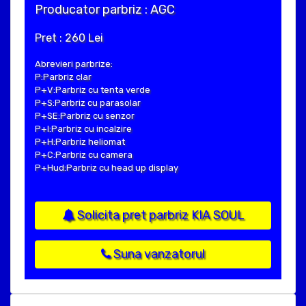
Producator parbriz : AGC
Pret : 260 Lei
Abrevieri parbrize:
P:Parbriz clar
P+V:Parbriz cu tenta verde
P+S:Parbriz cu parasolar
P+SE:Parbriz cu senzor
P+I:Parbriz cu incalzire
P+H:Parbriz heliomat
P+C:Parbriz cu camera
P+Hud:Parbriz cu head up display
Solicita pret parbriz KIA SOUL
Suna vanzatorul