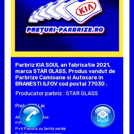
Parbriz KIA SOUL an fabricatie 2021,
marca STAR GLASS. Produs vandut de
Parbrize Camioane si Autocare in
BRANESTI ILFOV cod postal 77030 .
Producator parbriz : STAR GLASS
Pret : 350 Lei
Abrevieri parbrize:
P:Parbriz clar
P+V:Parbriz cu tenta verde