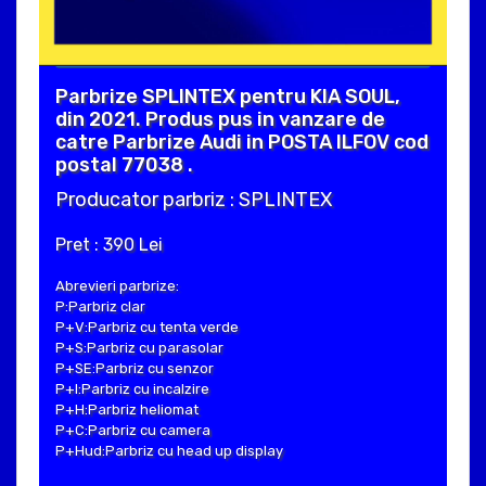
Parbrize SPLINTEX pentru KIA SOUL,
din 2021. Produs pus in vanzare de
catre Parbrize Audi in POSTA ILFOV cod
postal 77038 .
Producator parbriz : SPLINTEX
Pret : 390 Lei
Abrevieri parbrize:
P:Parbriz clar
P+V:Parbriz cu tenta verde
P+S:Parbriz cu parasolar
P+SE:Parbriz cu senzor
P+I:Parbriz cu incalzire
P+H:Parbriz heliomat
P+C:Parbriz cu camera
P+Hud:Parbriz cu head up display