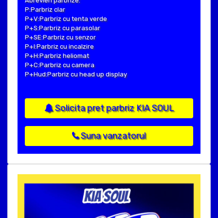
Abrevieri parbrize:
P:Parbriz clar
P+V:Parbriz cu tenta verde
P+S:Parbriz cu parasolar
P+SE:Parbriz cu senzor
P+I:Parbriz cu incalzire
P+H:Parbriz heliomat
P+C:Parbriz cu camera
P+Hud:Parbriz cu head up display
Solicita pret parbriz KIA SOUL
Suna vanzatorul