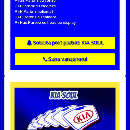
P+SE:Parbriz cu senzor
P+I:Parbriz cu incalzire
P+H:Parbriz heliomat
P+C:Parbriz cu camera
P+Hud:Parbriz cu head up display
Solicita pret parbriz KIA SOUL
Suna vanzatorul