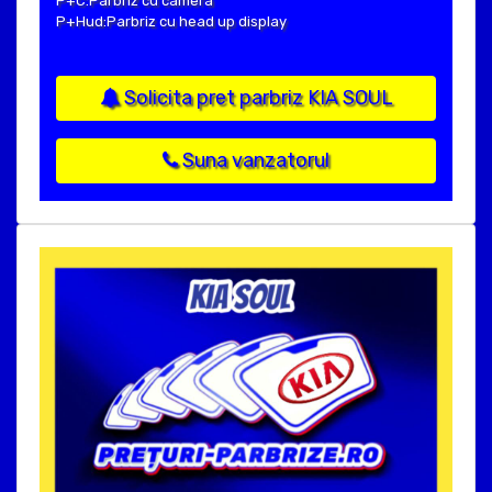
P+C:Parbriz cu camera
P+Hud:Parbriz cu head up display
Solicita pret parbriz KIA SOUL
Suna vanzatorul