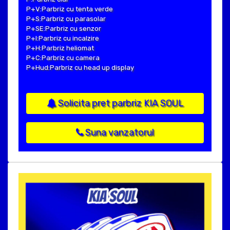
P+V:Parbriz cu tenta verde
P+S:Parbriz cu parasolar
P+SE:Parbriz cu senzor
P+I:Parbriz cu incalzire
P+H:Parbriz heliomat
P+C:Parbriz cu camera
P+Hud:Parbriz cu head up display
Solicita pret parbriz KIA SOUL
Suna vanzatorul