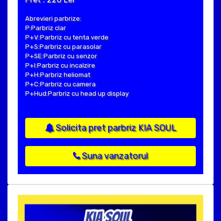
Abrevieri parbrize:
P:Parbriz clar
P+V:Parbriz cu tenta verde
P+S:Parbriz cu parasolar
P+SE:Parbriz cu senzor
P+I:Parbriz cu incalzire
P+H:Parbriz heliomat
P+C:Parbriz cu camera
P+Hud:Parbriz cu head up display
Solicita pret parbriz KIA SOUL
Suna vanzatorul