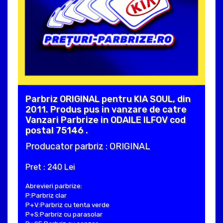
Parbriz ORIGINAL pentru KIA SOUL, din
2011. Produs pus in vanzare de catre
Vanzari Parbrize in ODAILE ILFOV cod
postal 75146 .
Producator parbriz : ORIGINAL
Pret : 240 Lei
Abrevieri parbrize:
P:Parbriz clar
P+V:Parbriz cu tenta verde
P+S:Parbriz cu parasolar