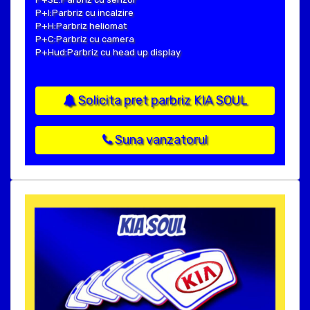
P+I:Parbriz cu incalzire
P+H:Parbriz heliomat
P+C:Parbriz cu camera
P+Hud:Parbriz cu head up display
Solicita pret parbriz KIA SOUL
Suna vanzatorul