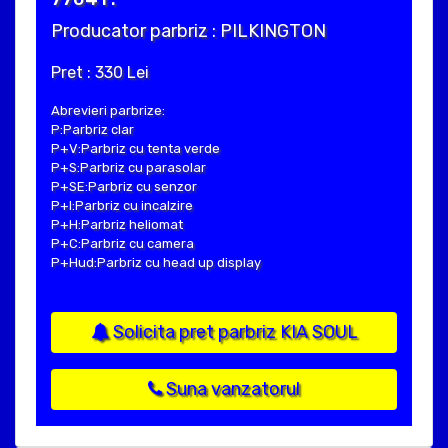
Producator parbriz : PILKINGTON
Pret : 330 Lei
Abrevieri parbrize:
P:Parbriz clar
P+V:Parbriz cu tenta verde
P+S:Parbriz cu parasolar
P+SE:Parbriz cu senzor
P+I:Parbriz cu incalzire
P+H:Parbriz heliomat
P+C:Parbriz cu camera
P+Hud:Parbriz cu head up display
Solicita pret parbriz KIA SOUL
Suna vanzatorul