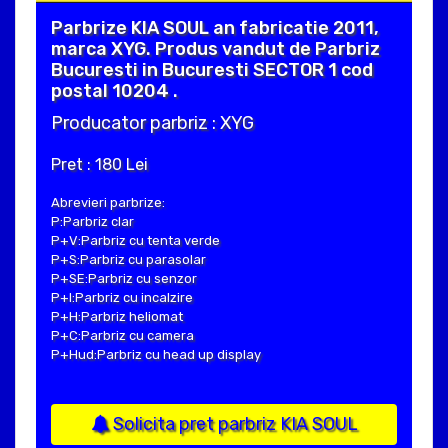
Parbrize KIA SOUL an fabricatie 2011,
marca XYG. Produs vandut de Parbriz
Bucuresti in Bucuresti SECTOR 1 cod
postal 10204 .
Producator parbriz : XYG
Pret : 180 Lei
Abrevieri parbrize:
P:Parbriz clar
P+V:Parbriz cu tenta verde
P+S:Parbriz cu parasolar
P+SE:Parbriz cu senzor
P+I:Parbriz cu incalzire
P+H:Parbriz heliomat
P+C:Parbriz cu camera
P+Hud:Parbriz cu head up display
Solicita pret parbriz KIA SOUL