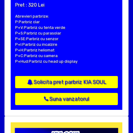
Pret : 320 Lei
Abrevieri parbrize:
P:Parbriz clar
P+V:Parbriz cu tenta verde
P+S:Parbriz cu parasolar
P+SE:Parbriz cu senzor
P+I:Parbriz cu incalzire
P+H:Parbriz heliomat
P+C:Parbriz cu camera
P+Hud:Parbriz cu head up display
Solicita pret parbriz KIA SOUL
Suna vanzatorul