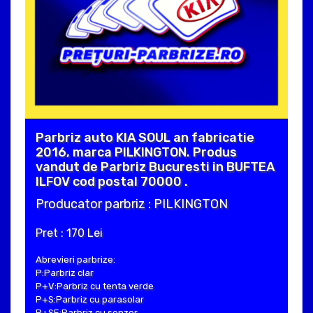
Parbriz auto KIA SOUL an fabricatie
2016, marca PILKINGTON. Produs
vandut de Parbriz Bucuresti in BUFTEA
ILFOV cod postal 70000 .
Producator parbriz : PILKINGTON
Pret : 170 Lei
Abrevieri parbrize:
P:Parbriz clar
P+V:Parbriz cu tenta verde
P+S:Parbriz cu parasolar
P+SE:Parbriz cu senzor