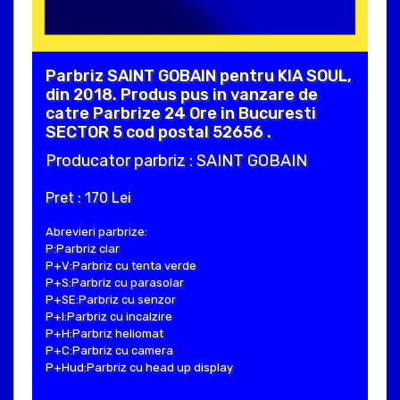
Parbriz SAINT GOBAIN pentru KIA SOUL,
din 2018. Produs pus in vanzare de
catre Parbrize 24 Ore in Bucuresti
SECTOR 5 cod postal 52656 .
Producator parbriz : SAINT GOBAIN
Pret : 170 Lei
Abrevieri parbrize:
P:Parbriz clar
P+V:Parbriz cu tenta verde
P+S:Parbriz cu parasolar
P+SE:Parbriz cu senzor
P+I:Parbriz cu incalzire
P+H:Parbriz heliomat
P+C:Parbriz cu camera
P+Hud:Parbriz cu head up display