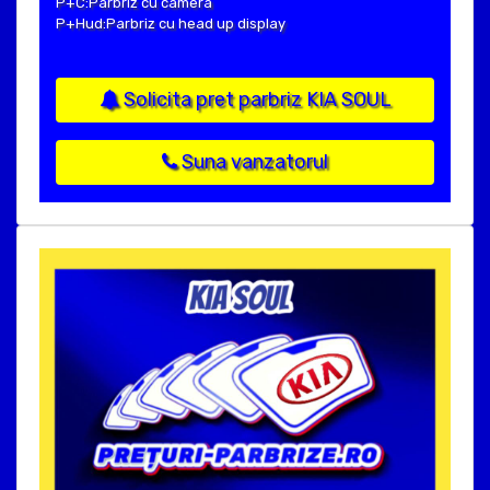
P+C:Parbriz cu camera
P+Hud:Parbriz cu head up display
Solicita pret parbriz KIA SOUL
Suna vanzatorul