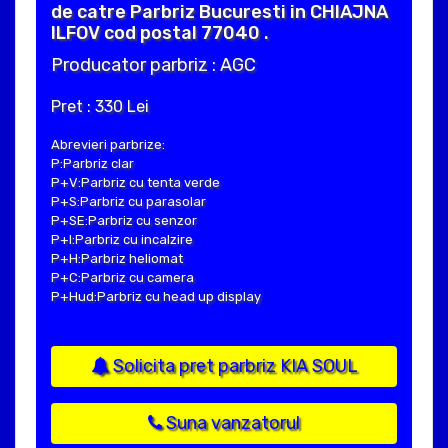
de catre Parbriz Bucuresti in CHIAJNA
ILFOV cod postal 77040 .
Producator parbriz : AGC
Pret : 330 Lei
Abrevieri parbrize:
P:Parbriz clar
P+V:Parbriz cu tenta verde
P+S:Parbriz cu parasolar
P+SE:Parbriz cu senzor
P+I:Parbriz cu incalzire
P+H:Parbriz heliomat
P+C:Parbriz cu camera
P+Hud:Parbriz cu head up display
Solicita pret parbriz KIA SOUL
Suna vanzatorul