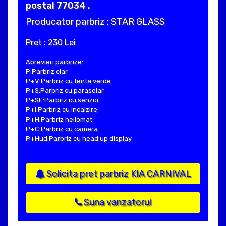
postal 77034 .
Producator parbriz : STAR GLASS
Pret : 230 Lei
Abrevieri parbrize:
P:Parbriz clar
P+V:Parbriz cu tenta verde
P+S:Parbriz cu parasolar
P+SE:Parbriz cu senzor
P+I:Parbriz cu incalzire
P+H:Parbriz heliomat
P+C:Parbriz cu camera
P+Hud:Parbriz cu head up display
Solicita pret parbriz KIA CARNIVAL
Suna vanzatorul