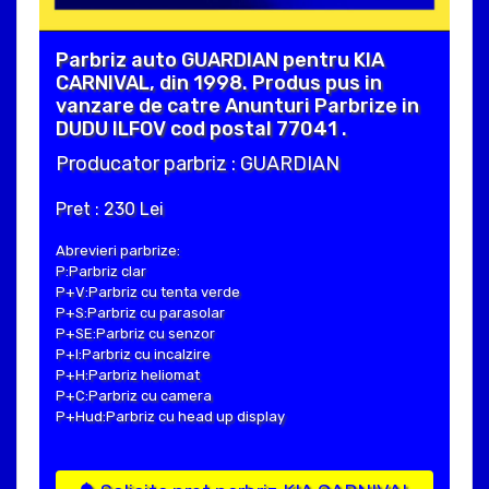
Parbriz auto GUARDIAN pentru KIA
CARNIVAL, din 1998. Produs pus in
vanzare de catre Anunturi Parbrize in
DUDU ILFOV cod postal 77041 .
Producator parbriz : GUARDIAN
Pret : 230 Lei
Abrevieri parbrize:
P:Parbriz clar
P+V:Parbriz cu tenta verde
P+S:Parbriz cu parasolar
P+SE:Parbriz cu senzor
P+I:Parbriz cu incalzire
P+H:Parbriz heliomat
P+C:Parbriz cu camera
P+Hud:Parbriz cu head up display