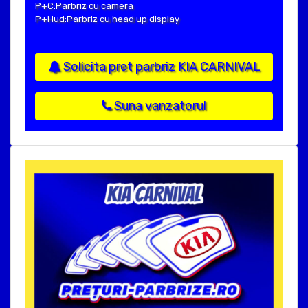
P+C:Parbriz cu camera
P+Hud:Parbriz cu head up display
Solicita pret parbriz KIA CARNIVAL
Suna vanzatorul