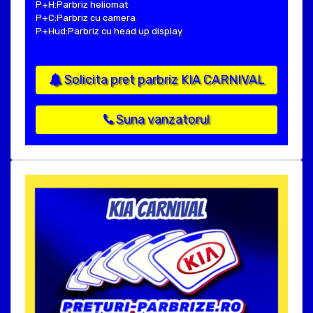
P+H:Parbriz heliomat
P+C:Parbriz cu camera
P+Hud:Parbriz cu head up display
Solicita pret parbriz KIA CARNIVAL
Suna vanzatorul