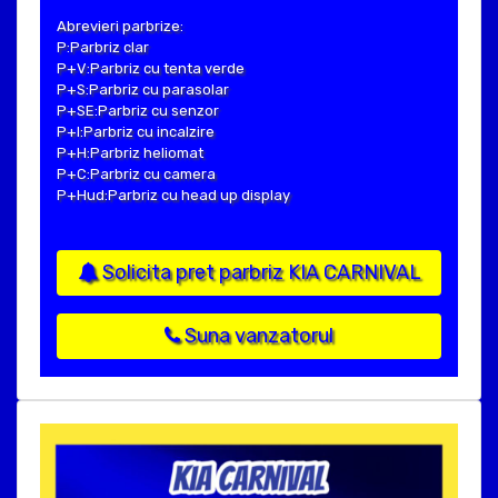
Abrevieri parbrize:
P:Parbriz clar
P+V:Parbriz cu tenta verde
P+S:Parbriz cu parasolar
P+SE:Parbriz cu senzor
P+I:Parbriz cu incalzire
P+H:Parbriz heliomat
P+C:Parbriz cu camera
P+Hud:Parbriz cu head up display
Solicita pret parbriz KIA CARNIVAL
Suna vanzatorul