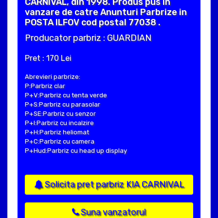
CARNIVAL, din 1998. Produs pus in
vanzare de catre Anunturi Parbrize in
POSTA ILFOV cod postal 77038 .
Producator parbriz : GUARDIAN
Pret : 170 Lei
Abrevieri parbrize:
P:Parbriz clar
P+V:Parbriz cu tenta verde
P+S:Parbriz cu parasolar
P+SE:Parbriz cu senzor
P+I:Parbriz cu incalzire
P+H:Parbriz heliomat
P+C:Parbriz cu camera
P+Hud:Parbriz cu head up display
Solicita pret parbriz KIA CARNIVAL
Suna vanzatorul