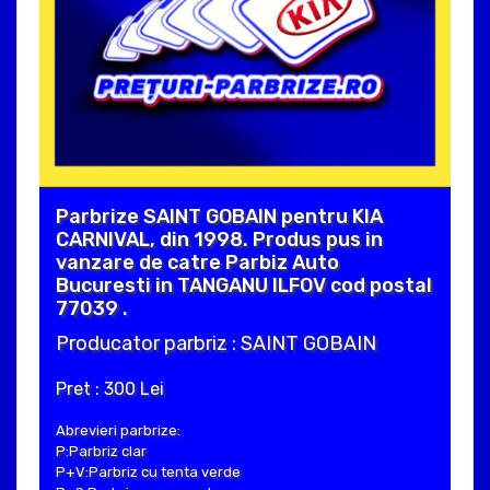
Parbrize SAINT GOBAIN pentru KIA
CARNIVAL, din 1998. Produs pus in
vanzare de catre Parbiz Auto
Bucuresti in TANGANU ILFOV cod postal
77039 .
Producator parbriz : SAINT GOBAIN
Pret : 300 Lei
Abrevieri parbrize:
P:Parbriz clar
P+V:Parbriz cu tenta verde