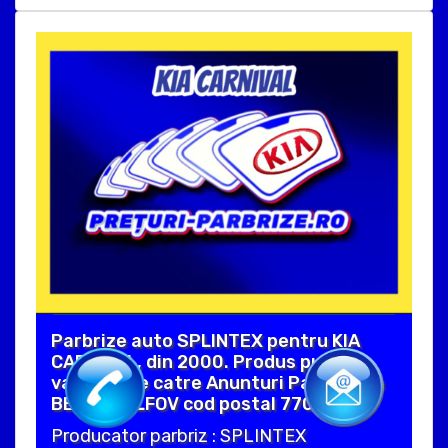
Parbrize auto SPLINTEX pentru KIA
CARNIVAL, din 2000. Produs pus in
vanzare de catre Anunturi Parbrize in
BERCENI ILFOV cod postal 77020 .
Producator parbriz : SPLINTEX