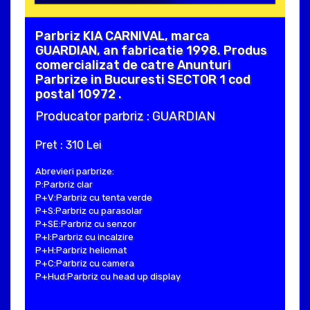
Parbriz KIA CARNIVAL, marca
GUARDIAN, an fabricatie 1998. Produs
comercializat de catre Anunturi
Parbrize in Bucuresti SECTOR 1 cod
postal 10972 .
Producator parbriz : GUARDIAN
Pret : 310 Lei
Abrevieri parbrize:
P:Parbriz clar
P+V:Parbriz cu tenta verde
P+S:Parbriz cu parasolar
P+SE:Parbriz cu senzor
P+I:Parbriz cu incalzire
P+H:Parbriz heliomat
P+C:Parbriz cu camera
P+Hud:Parbriz cu head up display