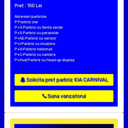
Pret : 150 Lei
Abrevieri parbrize:
P:Parbriz clar
P+V:Parbriz cu tenta verde
P+S:Parbriz cu parasolar
P+SE:Parbriz cu senzor
P+I:Parbriz cu incalzire
P+H:Parbriz heliomat
P+C:Parbriz cu camera
P+Hud:Parbriz cu head up display
Solicita pret parbriz KIA CARNIVAL
Suna vanzatorul