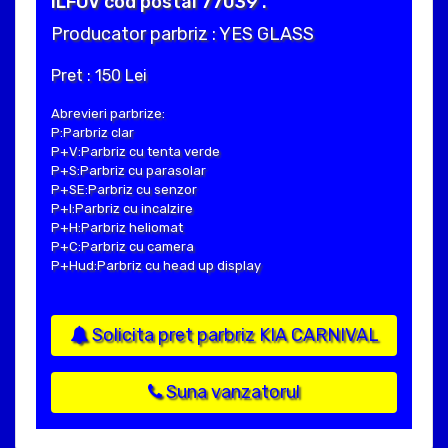
ILFOV cod postal 77039 .
Producator parbriz : YES GLASS
Pret : 150 Lei
Abrevieri parbrize:
P:Parbriz clar
P+V:Parbriz cu tenta verde
P+S:Parbriz cu parasolar
P+SE:Parbriz cu senzor
P+I:Parbriz cu incalzire
P+H:Parbriz heliomat
P+C:Parbriz cu camera
P+Hud:Parbriz cu head up display
Solicita pret parbriz KIA CARNIVAL
Suna vanzatorul