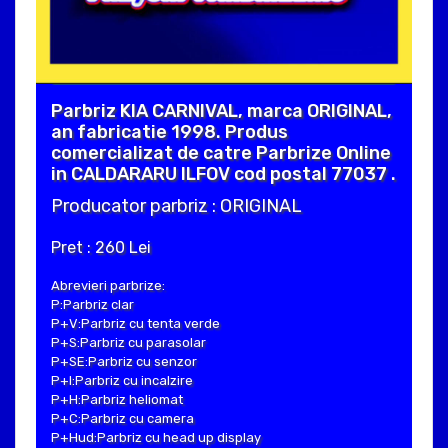
Parbriz KIA CARNIVAL, marca ORIGINAL,
an fabricatie 1998. Produs
comercializat de catre Parbrize Online
in CALDARARU ILFOV cod postal 77037 .
Producator parbriz : ORIGINAL
Pret : 260 Lei
Abrevieri parbrize:
P:Parbriz clar
P+V:Parbriz cu tenta verde
P+S:Parbriz cu parasolar
P+SE:Parbriz cu senzor
P+I:Parbriz cu incalzire
P+H:Parbriz heliomat
P+C:Parbriz cu camera
P+Hud:Parbriz cu head up display