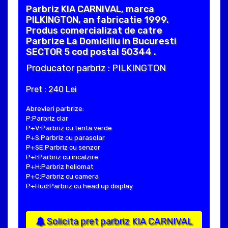
Parbriz KIA CARNIVAL, marca
PILKINGTON, an fabricatie 1999.
Produs comercializat de catre
Parbrize La Domiciliu in Bucuresti
SECTOR 5 cod postal 50344 .
Producator parbriz : PILKINGTON
Pret : 240 Lei
Abrevieri parbrize:
P:Parbriz clar
P+V:Parbriz cu tenta verde
P+S:Parbriz cu parasolar
P+SE:Parbriz cu senzor
P+I:Parbriz cu incalzire
P+H:Parbriz heliomat
P+C:Parbriz cu camera
P+Hud:Parbriz cu head up display
Solicita pret parbriz KIA CARNIVAL