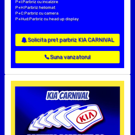
P+I:Parbriz cu incalzire
P+H:Parbriz heliomat
P+C:Parbriz cu camera
P+Hud:Parbriz cu head up display
Solicita pret parbriz KIA CARNIVAL
Suna vanzatorul