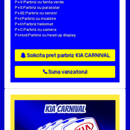
P+V:Parbriz cu tenta verde
P+S:Parbriz cu parasolar
P+SE:Parbriz cu senzor
P+I:Parbriz cu incalzire
P+H:Parbriz heliomat
P+C:Parbriz cu camera
P+Hud:Parbriz cu head up display
Solicita pret parbriz KIA CARNIVAL
Suna vanzatorul