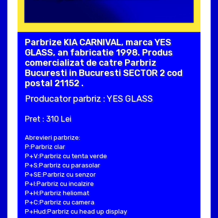
Parbrize KIA CARNIVAL, marca YES
GLASS, an fabricatie 1998. Produs
comercializat de catre Parbriz
Bucuresti in Bucuresti SECTOR 2 cod
postal 21152 .
Producator parbriz : YES GLASS
Pret : 310 Lei
Abrevieri parbrize:
P:Parbriz clar
P+V:Parbriz cu tenta verde
P+S:Parbriz cu parasolar
P+SE:Parbriz cu senzor
P+I:Parbriz cu incalzire
P+H:Parbriz heliomat
P+C:Parbriz cu camera
P+Hud:Parbriz cu head up display