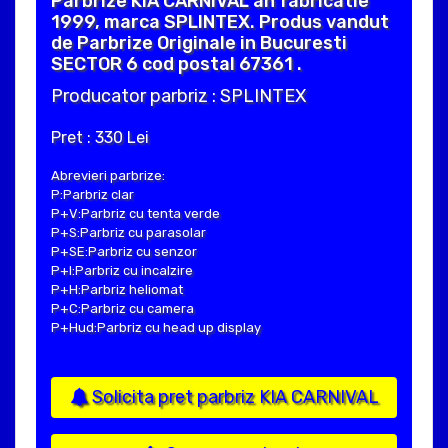
Parbrize KIA CARNIVAL an fabricatie
1999, marca SPLINTEX. Produs vandut
de Parbrize Originale in Bucuresti
SECTOR 6 cod postal 67361 .
Producator parbriz : SPLINTEX
Pret : 330 Lei
Abrevieri parbrize:
P:Parbriz clar
P+V:Parbriz cu tenta verde
P+S:Parbriz cu parasolar
P+SE:Parbriz cu senzor
P+I:Parbriz cu incalzire
P+H:Parbriz heliomat
P+C:Parbriz cu camera
P+Hud:Parbriz cu head up display
Solicita pret parbriz KIA CARNIVAL