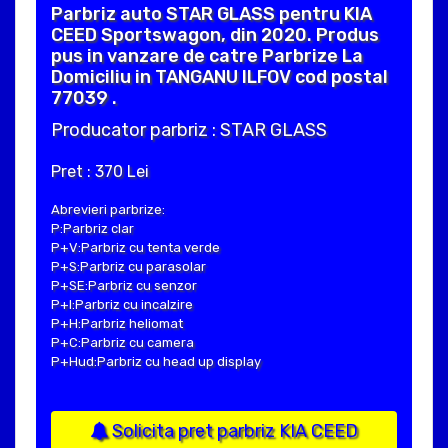
Parbriz auto STAR GLASS pentru KIA
CEED Sportswagon, din 2020. Produs
pus in vanzare de catre Parbrize La
Domiciliu in TANGANU ILFOV cod postal
77039 .
Producator parbriz : STAR GLASS
Pret : 370 Lei
Abrevieri parbrize:
P:Parbriz clar
P+V:Parbriz cu tenta verde
P+S:Parbriz cu parasolar
P+SE:Parbriz cu senzor
P+I:Parbriz cu incalzire
P+H:Parbriz heliomat
P+C:Parbriz cu camera
P+Hud:Parbriz cu head up display
Solicita pret parbriz KIA CEED