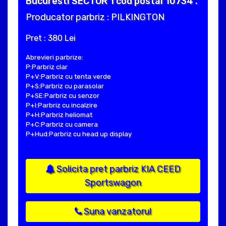
Bucuresti SECTOR 1 cod postal 10734 .
Producator parbriz : PILKINGTON
Pret : 380 Lei
Abrevieri parbrize:
P:Parbriz clar
P+V:Parbriz cu tenta verde
P+S:Parbriz cu parasolar
P+SE:Parbriz cu senzor
P+I:Parbriz cu incalzire
P+H:Parbriz heliomat
P+C:Parbriz cu camera
P+Hud:Parbriz cu head up display
Solicita pret parbriz KIA CEED
Sportswagon
Suna vanzatorul