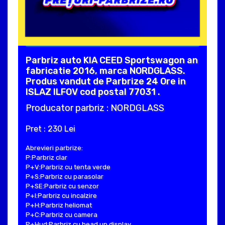
Parbriz auto KIA CEED Sportswagon an
fabricatie 2016, marca NORDGLASS.
Produs vandut de Parbrize 24 Ore in
ISLAZ ILFOV cod postal 77031 .
Producator parbriz : NORDGLASS
Pret : 230 Lei
Abrevieri parbrize:
P:Parbriz clar
P+V:Parbriz cu tenta verde
P+S:Parbriz cu parasolar
P+SE:Parbriz cu senzor
P+I:Parbriz cu incalzire
P+H:Parbriz heliomat
P+C:Parbriz cu camera
P+Hud:Parbriz cu head up display