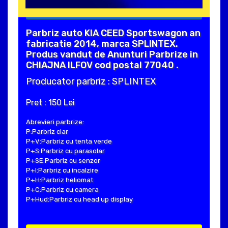
Parbriz auto KIA CEED Sportswagon an
fabricatie 2014, marca SPLINTEX.
Produs vandut de Anunturi Parbrize in
CHIAJNA ILFOV cod postal 77040 .
Producator parbriz : SPLINTEX
Pret : 150 Lei
Abrevieri parbrize:
P:Parbriz clar
P+V:Parbriz cu tenta verde
P+S:Parbriz cu parasolar
P+SE:Parbriz cu senzor
P+I:Parbriz cu incalzire
P+H:Parbriz heliomat
P+C:Parbriz cu camera
P+Hud:Parbriz cu head up display