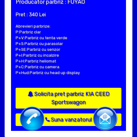
Producator parbriz : FUYAO
Pret : 340 Lei
Abrevieri parbrize:
P:Parbriz clar
P+V:Parbriz cu tenta verde
P+S:Parbriz cu parasolar
P+SE:Parbriz cu senzor
P+I:Parbriz cu incalzire
P+H:Parbriz heliomat
P+C:Parbriz cu camera
P+Hud:Parbriz cu head up display
Solicita pret parbriz KIA CEED
Sportswagon
Suna vanzatorul