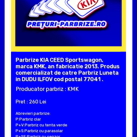
Parbrize KIA CEED Sportswagon,
marca KMK, an fabricatie 2013. Produs
comercializat de catre Parbriz Luneta
in DUDU ILFOV cod postal 77041 .
Producator parbriz : KMK
Pret : 260 Lei
Abrevieri parbrize:
P:Parbriz clar
P+V:Parbriz cu tenta verde
P+S:Parbriz cu parasolar
P+SE:Parbriz cu senzor