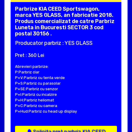
Parbrize KIA CEED Sportswagon,
marca YES GLASS, an fabricatie 2018.
Produs comercializat de catre Parbriz
Luneta in Bucuresti SECTOR 3 cod
postal 30156 .
Producator parbriz : YES GLASS
Pret : 360 Lei
Abrevieri parbrize:
P:Parbriz clar
P+V:Parbriz cu tenta verde
P+S:Parbriz cu parasolar
P+SE:Parbriz cu senzor
P+I:Parbriz cu incalzire
P+H:Parbriz heliomat
P+C:Parbriz cu camera
P+Hud:Parbriz cu head up display
Solicita pret parbriz KIA CEED