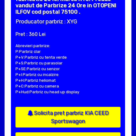
vandut de Parbrize 24 Ore in OTOPENI
ILFOV cod postal 75100 .
Producator parbriz : XYG
Pret : 360 Lei
Abrevieri parbrize:
P:Parbriz clar
P+V:Parbriz cu tenta verde
P+S:Parbriz cu parasolar
P+SE:Parbriz cu senzor
P+I:Parbriz cu incalzire
P+H:Parbriz heliomat
P+C:Parbriz cu camera
P+Hud:Parbriz cu head up display
Solicita pret parbriz KIA CEED
Sportswagon