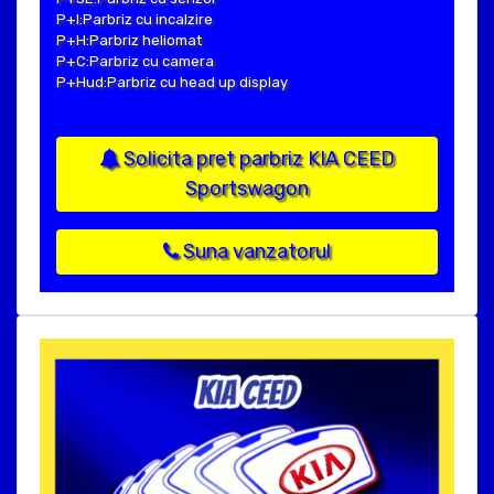
P+I:Parbriz cu incalzire
P+H:Parbriz heliomat
P+C:Parbriz cu camera
P+Hud:Parbriz cu head up display
Solicita pret parbriz KIA CEED
Sportswagon
Suna vanzatorul