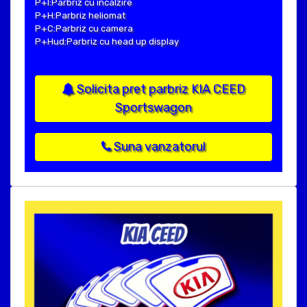
P+I:Parbriz cu incalzire
P+H:Parbriz heliomat
P+C:Parbriz cu camera
P+Hud:Parbriz cu head up display
Solicita pret parbriz KIA CEED
Sportswagon
Suna vanzatorul