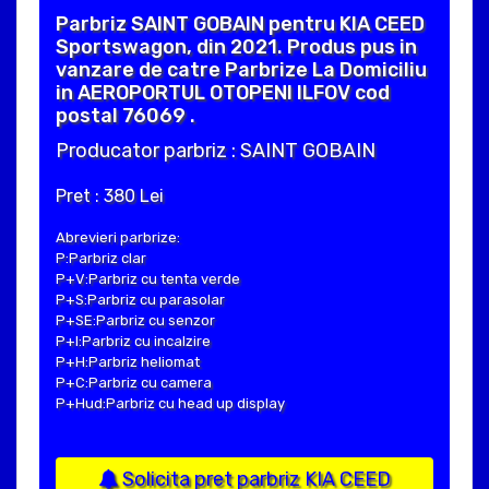
Parbriz SAINT GOBAIN pentru KIA CEED
Sportswagon, din 2021. Produs pus in
vanzare de catre Parbrize La Domiciliu
in AEROPORTUL OTOPENI ILFOV cod
postal 76069 .
Producator parbriz : SAINT GOBAIN
Pret : 380 Lei
Abrevieri parbrize:
P:Parbriz clar
P+V:Parbriz cu tenta verde
P+S:Parbriz cu parasolar
P+SE:Parbriz cu senzor
P+I:Parbriz cu incalzire
P+H:Parbriz heliomat
P+C:Parbriz cu camera
P+Hud:Parbriz cu head up display
Solicita pret parbriz KIA CEED