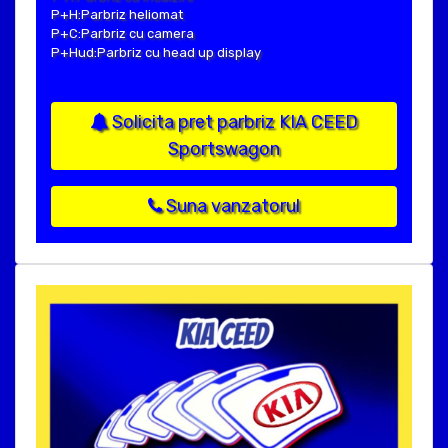
P+H:Parbriz heliomat
P+C:Parbriz cu camera
P+Hud:Parbriz cu head up display
Solicita pret parbriz KIA CEED
Sportswagon
Suna vanzatorul