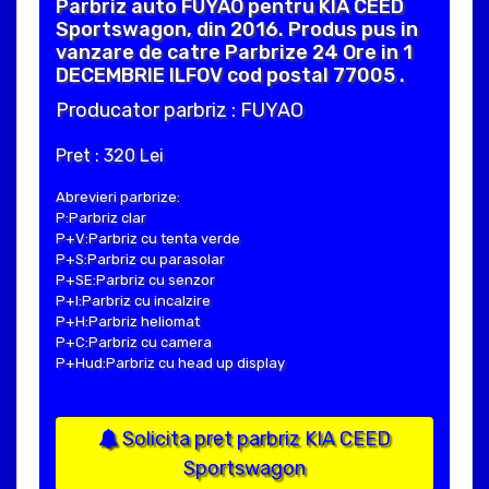
Parbriz auto FUYAO pentru KIA CEED
Sportswagon, din 2016. Produs pus in
vanzare de catre Parbrize 24 Ore in 1
DECEMBRIE ILFOV cod postal 77005 .
Producator parbriz : FUYAO
Pret : 320 Lei
Abrevieri parbrize:
P:Parbriz clar
P+V:Parbriz cu tenta verde
P+S:Parbriz cu parasolar
P+SE:Parbriz cu senzor
P+I:Parbriz cu incalzire
P+H:Parbriz heliomat
P+C:Parbriz cu camera
P+Hud:Parbriz cu head up display
Solicita pret parbriz KIA CEED
Sportswagon