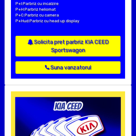
P+I:Parbriz cu incalzire
P+H:Parbriz heliomat
P+C:Parbriz cu camera
P+Hud:Parbriz cu head up display
Solicita pret parbriz KIA CEED
Sportswagon
Suna vanzatorul