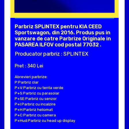
Parbriz SPLINTEX pentru KIA CEED
Sportswagon, din 2016. Produs pus in
vanzare de catre Parbrize Originale in
PASAREA ILFOV cod postal 77032 .
Producator parbriz : SPLINTEX
Pret : 340 Lei
Abrevieri parbrize:
P:Parbriz clar
P+V:Parbriz cu tenta verde
P+S:Parbriz cu parasolar
P+SE:Parbriz cu senzor
P+I:Parbriz cu incalzire
P+H:Parbriz heliomat
P+C:Parbriz cu camera
P+Hud:Parbriz cu head up display