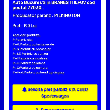
Auto Bucuresti in BRANESTI ILFOV cod
postal 77030 .
Producator parbriz : PILKINGTON
Pret : 190 Lei
Abrevieri parbrize:
P:Parbriz clar
P+V:Parbriz cu tenta verde
P+S:Parbriz cu parasolar
P+SE:Parbriz cu senzor
P+I:Parbriz cu incalzire
P+H:Parbriz heliomat
P+C:Parbriz cu camera
P+Hud:Parbriz cu head up display
Solicita pret parbriz KIA CEED
Sportswagon