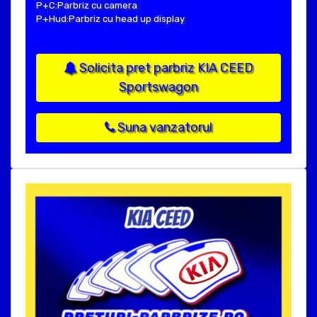
P+C:Parbriz cu camera
P+Hud:Parbriz cu head up display
Solicita pret parbriz KIA CEED
Sportswagon
Suna vanzatorul