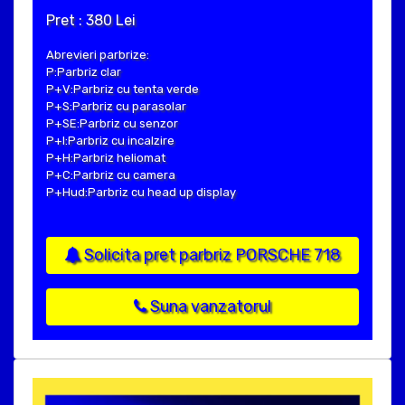
Pret : 380 Lei
Abrevieri parbrize:
P:Parbriz clar
P+V:Parbriz cu tenta verde
P+S:Parbriz cu parasolar
P+SE:Parbriz cu senzor
P+I:Parbriz cu incalzire
P+H:Parbriz heliomat
P+C:Parbriz cu camera
P+Hud:Parbriz cu head up display
Solicita pret parbriz PORSCHE 718
Suna vanzatorul