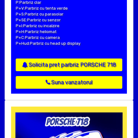
P:Parbriz clar
P+V:Parbriz cu tenta verde
P+S:Parbriz cu parasolar
P+SE:Parbriz cu senzor
P+I:Parbriz cu incalzire
P+H:Parbriz heliomat
P+C:Parbriz cu camera
P+Hud:Parbriz cu head up display
Solicita pret parbriz PORSCHE 718
Suna vanzatorul