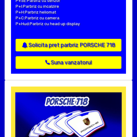
P+SE:Parbriz cu senzor
P+I:Parbriz cu incalzire
P+H:Parbriz heliomat
P+C:Parbriz cu camera
P+Hud:Parbriz cu head up display
Solicita pret parbriz PORSCHE 718
Suna vanzatorul