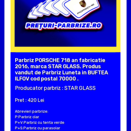
Parbriz PORSCHE 718 an fabricatie
2016, marca STAR GLASS. Produs
vandut de Parbriz Luneta in BUFTEA
ILFOV cod postal 70000 .
Producator parbriz : STAR GLASS
Pret : 420 Lei
Abrevieri parbrize:
P:Parbriz clar
P+V:Parbriz cu tenta verde
P+S:Parbriz cu parasolar