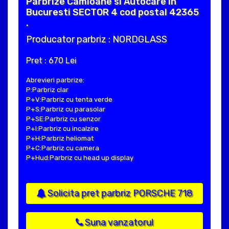
Parbrize Camioane si Autocare in
Bucuresti SECTOR 4 cod postal 42365
.
Producator parbriz : NORDGLASS
Pret : 670 Lei
Abrevieri parbrize:
P:Parbriz clar
P+V:Parbriz cu tenta verde
P+S:Parbriz cu parasolar
P+SE:Parbriz cu senzor
P+I:Parbriz cu incalzire
P+H:Parbriz heliomat
P+C:Parbriz cu camera
P+Hud:Parbriz cu head up display
Solicita pret parbriz PORSCHE 718
Suna vanzatorul