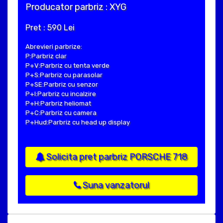
Producator parbriz : XYG
Pret : 590 Lei
Abrevieri parbrize:
P:Parbriz clar
P+V:Parbriz cu tenta verde
P+S:Parbriz cu parasolar
P+SE:Parbriz cu senzor
P+I:Parbriz cu incalzire
P+H:Parbriz heliomat
P+C:Parbriz cu camera
P+Hud:Parbriz cu head up display
Solicita pret parbriz PORSCHE 718
Suna vanzatorul