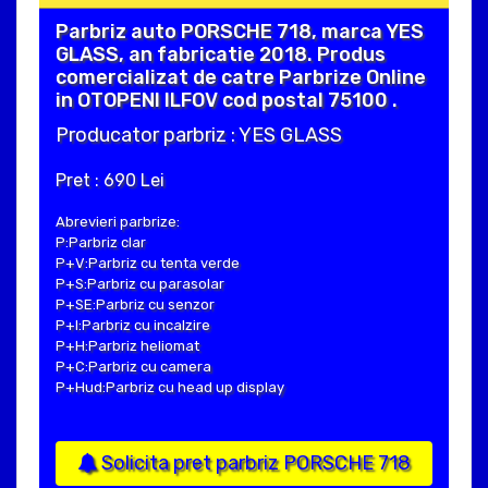
Parbriz auto PORSCHE 718, marca YES
GLASS, an fabricatie 2018. Produs
comercializat de catre Parbrize Online
in OTOPENI ILFOV cod postal 75100 .
Producator parbriz : YES GLASS
Pret : 690 Lei
Abrevieri parbrize:
P:Parbriz clar
P+V:Parbriz cu tenta verde
P+S:Parbriz cu parasolar
P+SE:Parbriz cu senzor
P+I:Parbriz cu incalzire
P+H:Parbriz heliomat
P+C:Parbriz cu camera
P+Hud:Parbriz cu head up display
Solicita pret parbriz PORSCHE 718