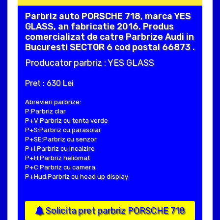
Parbriz auto PORSCHE 718, marca YES
GLASS, an fabricatie 2016. Produs
comercializat de catre Parbrize Audi in
Bucuresti SECTOR 6 cod postal 66873 .
Producator parbriz : YES GLASS
Pret : 630 Lei
Abrevieri parbrize:
P:Parbriz clar
P+V:Parbriz cu tenta verde
P+S:Parbriz cu parasolar
P+SE:Parbriz cu senzor
P+I:Parbriz cu incalzire
P+H:Parbriz heliomat
P+C:Parbriz cu camera
P+Hud:Parbriz cu head up display
Solicita pret parbriz PORSCHE 718