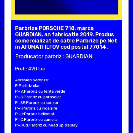
Parbrize PORSCHE 718, marca
GUARDIAN, an fabricatie 2019. Produs
comercializat de catre Parbrize pe Net
in AFUMATI ILFOV cod postal 77014 .
Producator parbriz : GUARDIAN
Pret : 420 Lei
Abrevieri parbrize:
P:Parbriz clar
P+V:Parbriz cu tenta verde
P+S:Parbriz cu parasolar
P+SE:Parbriz cu senzor
P+I:Parbriz cu incalzire
P+H:Parbriz heliomat
P+C:Parbriz cu camera
P+Hud:Parbriz cu head up display