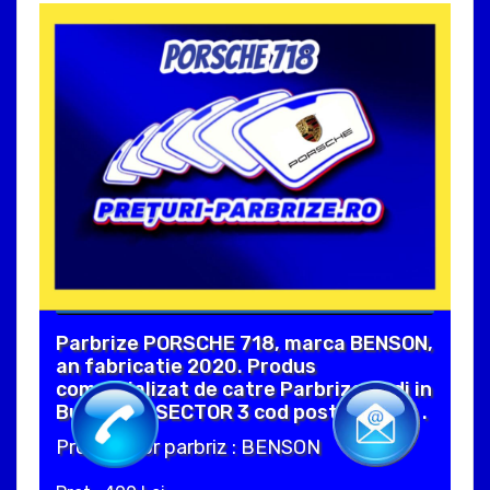
Parbrize PORSCHE 718, marca BENSON,
an fabricatie 2020. Produs
comercializat de catre Parbrize Audi in
Bucuresti SECTOR 3 cod postal 31166 .
Producator parbriz : BENSON