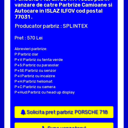
vanzare de catre Parbrize Camioane si
Autocare in ISLAZ ILFOV cod postal
77031 .
Producator parbriz : SPLINTEX
Pret : 570 Lei
Abrevieri parbrize:
P:Parbriz clar
P+V:Parbriz cu tenta verde
P+S:Parbriz cu parasolar
P+SE:Parbriz cu senzor
P+I:Parbriz cu incalzire
P+H:Parbriz heliomat
P+C:Parbriz cu camera
P+Hud:Parbriz cu head up display
Solicita pret parbriz PORSCHE 718