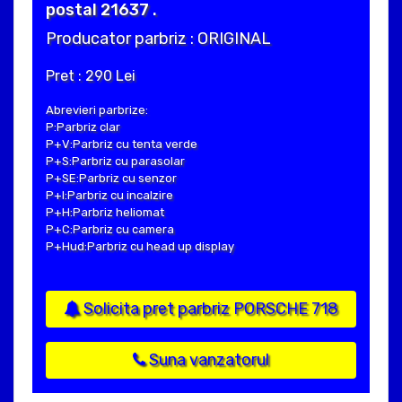
postal 21637 .
Producator parbriz : ORIGINAL
Pret : 290 Lei
Abrevieri parbrize:
P:Parbriz clar
P+V:Parbriz cu tenta verde
P+S:Parbriz cu parasolar
P+SE:Parbriz cu senzor
P+I:Parbriz cu incalzire
P+H:Parbriz heliomat
P+C:Parbriz cu camera
P+Hud:Parbriz cu head up display
Solicita pret parbriz PORSCHE 718
Suna vanzatorul