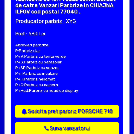
de catre Vanzari Parbrize in CHIAJNA
ILFOV cod postal 77040 .
Producator parbriz : XYG
Pret : 680 Lei
Abrevieri parbrize:
P:Parbriz clar
P+V:Parbriz cu tenta verde
P+S:Parbriz cu parasolar
P+SE:Parbriz cu senzor
P+I:Parbriz cu incalzire
P+H:Parbriz heliomat
P+C:Parbriz cu camera
P+Hud:Parbriz cu head up display
Solicita pret parbriz PORSCHE 718
Suna vanzatorul