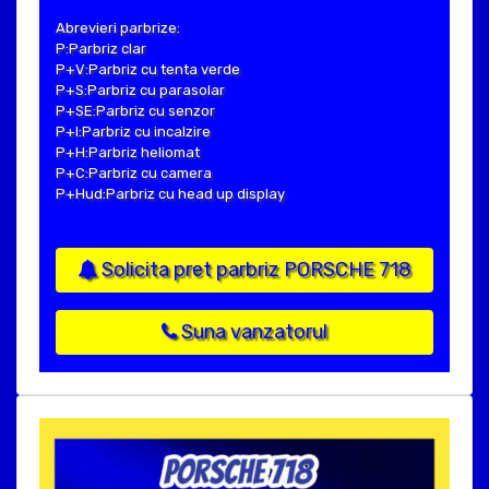
Abrevieri parbrize:
P:Parbriz clar
P+V:Parbriz cu tenta verde
P+S:Parbriz cu parasolar
P+SE:Parbriz cu senzor
P+I:Parbriz cu incalzire
P+H:Parbriz heliomat
P+C:Parbriz cu camera
P+Hud:Parbriz cu head up display
Solicita pret parbriz PORSCHE 718
Suna vanzatorul