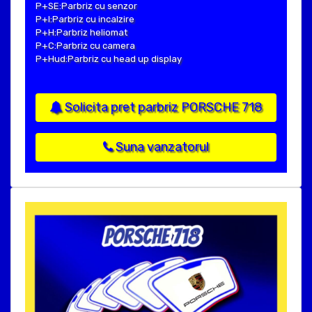
P+SE:Parbriz cu senzor
P+I:Parbriz cu incalzire
P+H:Parbriz heliomat
P+C:Parbriz cu camera
P+Hud:Parbriz cu head up display
Solicita pret parbriz PORSCHE 718
Suna vanzatorul