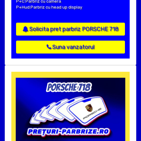
P+C:Parbriz cu camera
P+Hud:Parbriz cu head up display
Solicita pret parbriz PORSCHE 718
Suna vanzatorul