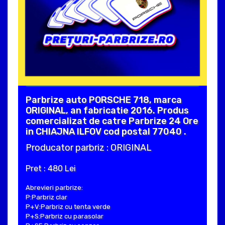
Parbrize auto PORSCHE 718, marca
ORIGINAL, an fabricatie 2016. Produs
comercializat de catre Parbrize 24 Ore
in CHIAJNA ILFOV cod postal 77040 .
Producator parbriz : ORIGINAL
Pret : 480 Lei
Abrevieri parbrize:
P:Parbriz clar
P+V:Parbriz cu tenta verde
P+S:Parbriz cu parasolar