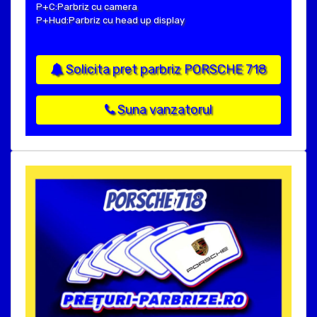
P+C:Parbriz cu camera
P+Hud:Parbriz cu head up display
Solicita pret parbriz PORSCHE 718
Suna vanzatorul