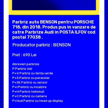
Parbriz auto BENSON pentru PORSCHE
718, din 2018. Produs pus in vanzare de
catre Parbrize Audi in POSTA ILFOV cod
postal 77038 .
Producator parbriz : BENSON
Pret : 690 Lei
Abrevieri parbrize:
P:Parbriz clar
P+V:Parbriz cu tenta verde
P+S:Parbriz cu parasolar
P+SE:Parbriz cu senzor
P+I:Parbriz cu incalzire
P+H:Parbriz heliomat
P+C:Parbriz cu camera
P+Hud:Parbriz cu head up display