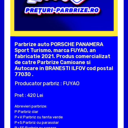
Parbrize auto PORSCHE PANAMERA
Sport Turismo, marca FUYAO, an
fabricatie 2021. Produs comercializat
de catre Parbrize Camioane si
Autocare in BRANESTI ILFOV cod postal
77030 .
Producator parbriz : FUYAO
Pret : 420 Lei
Abrevieri parbrize:
P:Parbriz clar
P+V:Parbriz cu tenta verde
P+S:Parbriz cu parasolar
P+SE:Parbriz cu senzor