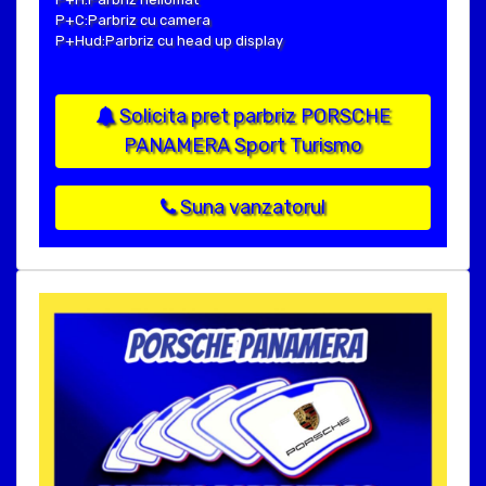
P+C:Parbriz cu camera
P+Hud:Parbriz cu head up display
Solicita pret parbriz PORSCHE
PANAMERA Sport Turismo
Suna vanzatorul