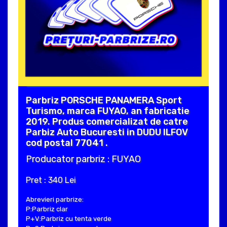
Parbriz PORSCHE PANAMERA Sport
Turismo, marca FUYAO, an fabricatie
2019. Produs comercializat de catre
Parbiz Auto Bucuresti in DUDU ILFOV
cod postal 77041 .
Producator parbriz : FUYAO
Pret : 340 Lei
Abrevieri parbrize:
P:Parbriz clar
P+V:Parbriz cu tenta verde