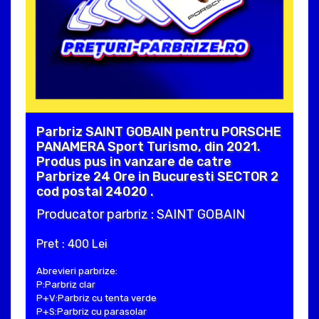
Parbriz SAINT GOBAIN pentru PORSCHE
PANAMERA Sport Turismo, din 2021.
Produs pus in vanzare de catre
Parbrize 24 Ore in Bucuresti SECTOR 2
cod postal 24020 .
Producator parbriz : SAINT GOBAIN
Pret : 400 Lei
Abrevieri parbrize:
P:Parbriz clar
P+V:Parbriz cu tenta verde
P+S:Parbriz cu parasolar