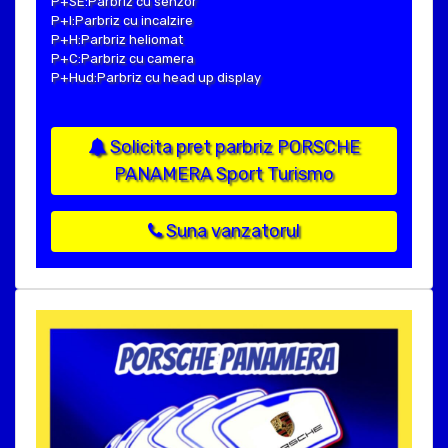
P+SE:Parbriz cu senzor
P+I:Parbriz cu incalzire
P+H:Parbriz heliomat
P+C:Parbriz cu camera
P+Hud:Parbriz cu head up display
Solicita pret parbriz PORSCHE
PANAMERA Sport Turismo
Suna vanzatorul