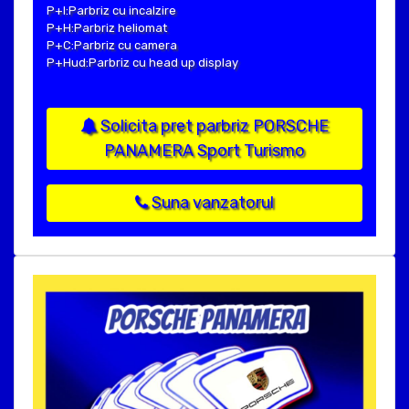
P+I:Parbriz cu incalzire
P+H:Parbriz heliomat
P+C:Parbriz cu camera
P+Hud:Parbriz cu head up display
Solicita pret parbriz PORSCHE
PANAMERA Sport Turismo
Suna vanzatorul