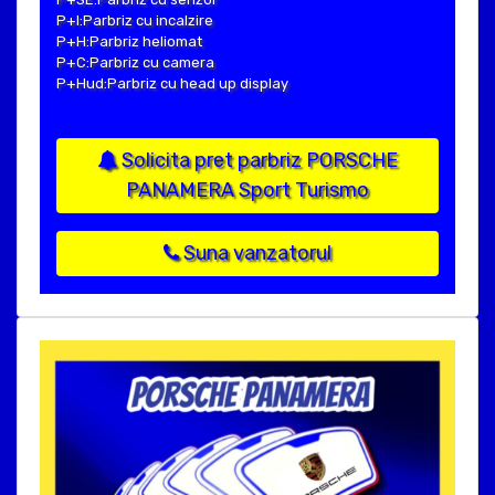
P+I:Parbriz cu incalzire
P+H:Parbriz heliomat
P+C:Parbriz cu camera
P+Hud:Parbriz cu head up display
Solicita pret parbriz PORSCHE
PANAMERA Sport Turismo
Suna vanzatorul