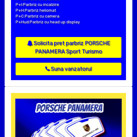
P+I:Parbriz cu incalzire
P+H:Parbriz heliomat
P+C:Parbriz cu camera
P+Hud:Parbriz cu head up display
Solicita pret parbriz PORSCHE
PANAMERA Sport Turismo
Suna vanzatorul