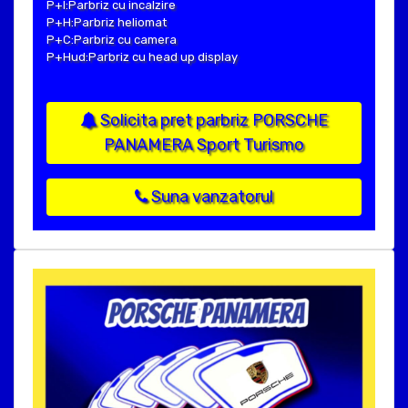
P+I:Parbriz cu incalzire
P+H:Parbriz heliomat
P+C:Parbriz cu camera
P+Hud:Parbriz cu head up display
Solicita pret parbriz PORSCHE
PANAMERA Sport Turismo
Suna vanzatorul