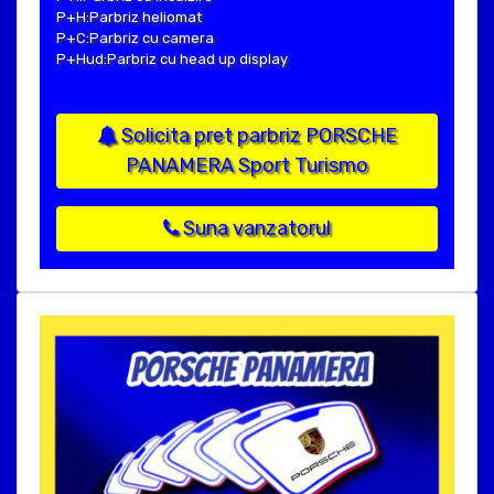
P+H:Parbriz heliomat
P+C:Parbriz cu camera
P+Hud:Parbriz cu head up display
Solicita pret parbriz PORSCHE
PANAMERA Sport Turismo
Suna vanzatorul