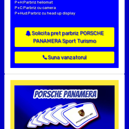
P+H:Parbriz heliomat
P+C:Parbriz cu camera
P+Hud:Parbriz cu head up display
Solicita pret parbriz PORSCHE
PANAMERA Sport Turismo
Suna vanzatorul