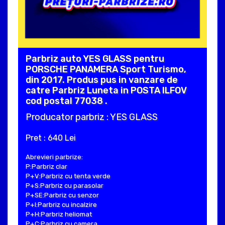
Parbriz auto YES GLASS pentru
PORSCHE PANAMERA Sport Turismo,
din 2017. Produs pus in vanzare de
catre Parbriz Luneta in POSTA ILFOV
cod postal 77038 .
Producator parbriz : YES GLASS
Pret : 640 Lei
Abrevieri parbrize:
P:Parbriz clar
P+V:Parbriz cu tenta verde
P+S:Parbriz cu parasolar
P+SE:Parbriz cu senzor
P+I:Parbriz cu incalzire
P+H:Parbriz heliomat
P+C:Parbriz cu camera