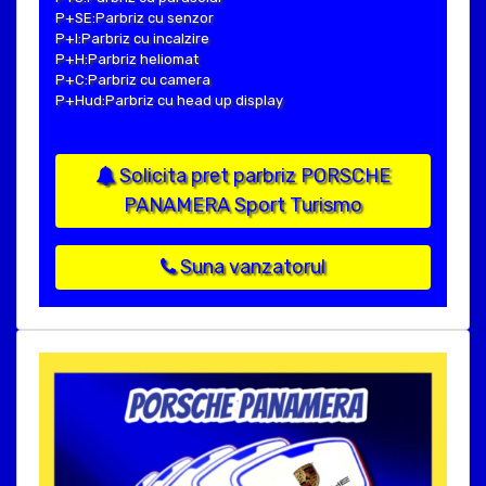
P+SE:Parbriz cu senzor
P+I:Parbriz cu incalzire
P+H:Parbriz heliomat
P+C:Parbriz cu camera
P+Hud:Parbriz cu head up display
Solicita pret parbriz PORSCHE
PANAMERA Sport Turismo
Suna vanzatorul