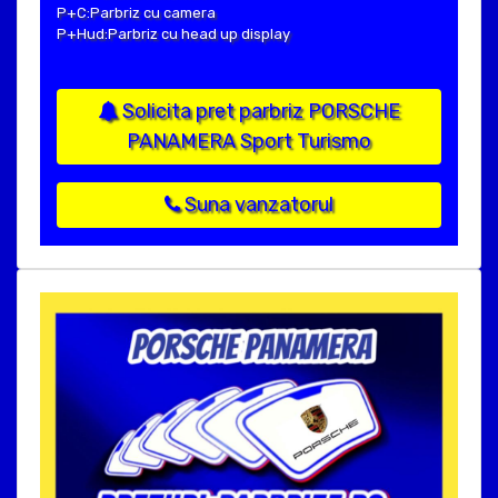
P+C:Parbriz cu camera
P+Hud:Parbriz cu head up display
Solicita pret parbriz PORSCHE
PANAMERA Sport Turismo
Suna vanzatorul