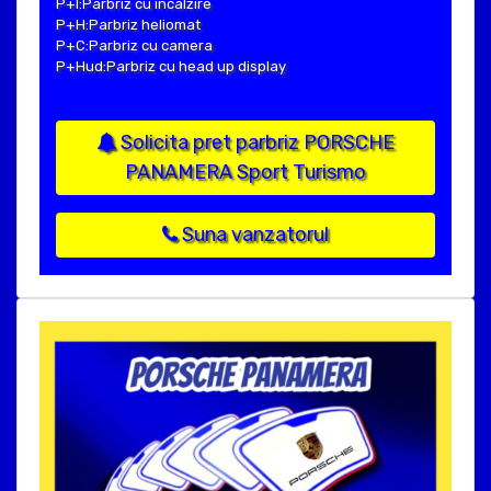
P+I:Parbriz cu incalzire
P+H:Parbriz heliomat
P+C:Parbriz cu camera
P+Hud:Parbriz cu head up display
Solicita pret parbriz PORSCHE
PANAMERA Sport Turismo
Suna vanzatorul