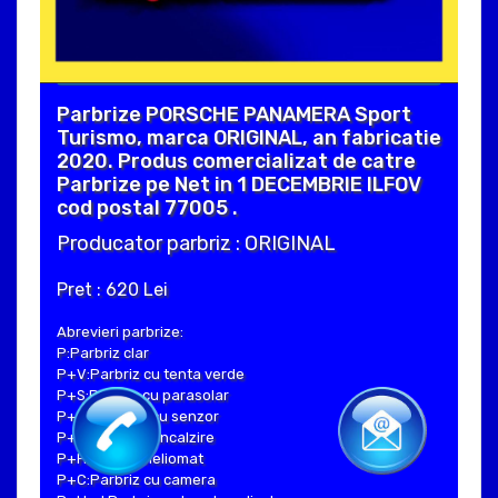
Parbrize PORSCHE PANAMERA Sport
Turismo, marca ORIGINAL, an fabricatie
2020. Produs comercializat de catre
Parbrize pe Net in 1 DECEMBRIE ILFOV
cod postal 77005 .
Producator parbriz : ORIGINAL
Pret : 620 Lei
Abrevieri parbrize:
P:Parbriz clar
P+V:Parbriz cu tenta verde
P+S:Parbriz cu parasolar
P+SE:Parbriz cu senzor
P+I:Parbriz cu incalzire
P+H:Parbriz heliomat
P+C:Parbriz cu camera