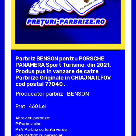
Parbriz BENSON pentru PORSCHE
PANAMERA Sport Turismo, din 2021.
Produs pus in vanzare de catre
Parbrize Originale in CHIAJNA ILFOV
cod postal 77040 .
Producator parbriz : BENSON
Pret : 460 Lei
Abrevieri parbrize:
P:Parbriz clar
P+V:Parbriz cu tenta verde
P+S:Parbriz cu parasolar