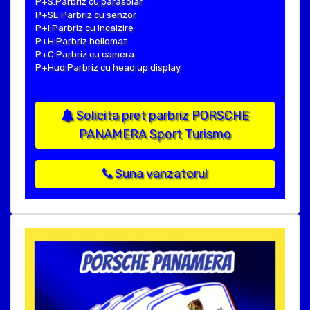
P+S:Parbriz cu parasolar
P+SE:Parbriz cu senzor
P+I:Parbriz cu incalzire
P+H:Parbriz heliomat
P+C:Parbriz cu camera
P+Hud:Parbriz cu head up display
Solicita pret parbriz PORSCHE
PANAMERA Sport Turismo
Suna vanzatorul