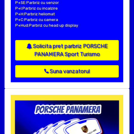
P+SE:Parbriz cu senzor
P+I:Parbriz cu incalzire
P+H:Parbriz heliomat
P+C:Parbriz cu camera
P+Hud:Parbriz cu head up display
Solicita pret parbriz PORSCHE
PANAMERA Sport Turismo
Suna vanzatorul