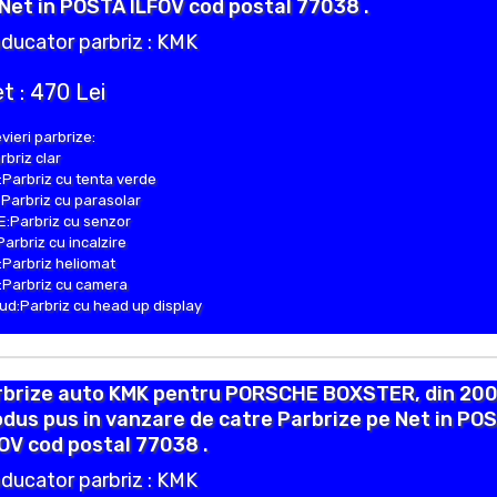
Net in POSTA ILFOV cod postal 77038 .
ducator parbriz : KMK
t : 470 Lei
vieri parbrize:
rbriz clar
Parbriz cu tenta verde
Parbriz cu parasolar
:Parbriz cu senzor
Parbriz cu incalzire
Parbriz heliomat
Parbriz cu camera
d:Parbriz cu head up display
rbrize auto KMK pentru PORSCHE BOXSTER, din 200
dus pus in vanzare de catre Parbrize pe Net in PO
OV cod postal 77038 .
ducator parbriz : KMK