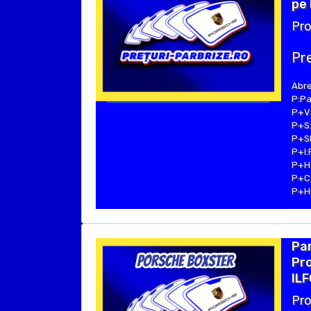
pe 
Pro
Pre
Abre
P:Pa
P+V:
P+S:
P+SE
P+I:
P+H:
P+C:
P+Hu
Pa
Pro
ILF
Pro