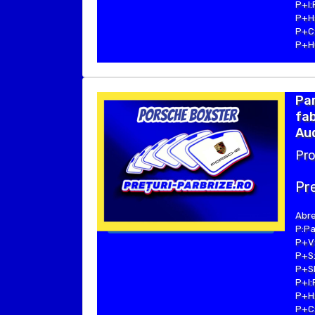
P+I:
P+H:
P+C:
P+Hu
Pa
fab
Aud
Pro
Pre
Abre
P:Pa
P+V:
P+S:
P+SE
P+I:
P+H:
P+C: