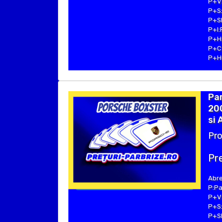
P+V:
P+S:
P+SE
P+I:
P+H:
P+C:
P+Hu
Pa
20
si 
Pro
Pre
Abre
P:Pa
P+V:
P+S:
P+SE