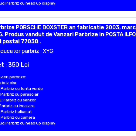
d:Parbriz cu head up display
rbrize PORSCHE BOXSTER an fabricatie 2003, mar
. Produs vandut de Vanzari Parbrize in POSTA ILF
 postal 77038 .
ducator parbriz : XYG
t : 350 Lei
vieri parbrize:
rbriz clar
Parbriz cu tenta verde
Parbriz cu parasolar
:Parbriz cu senzor
Parbriz cu incalzire
Parbriz heliomat
Parbriz cu camera
d:Parbriz cu head up display