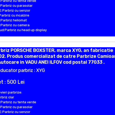
Parbriz cu tenta verde
Parbriz cu parasolar
:Parbriz cu senzor
Parbriz cu incalzire
Parbriz heliomat
Parbriz cu camera
d:Parbriz cu head up display
rbriz PORSCHE BOXSTER, marca XYG, an fabricatie
02. Produs comercializat de catre Parbrize Camio
Autocare in VADU ANEI ILFOV cod postal 77033 .
ducator parbriz : XYG
t : 500 Lei
vieri parbrize:
rbriz clar
Parbriz cu tenta verde
Parbriz cu parasolar
:Parbriz cu senzor