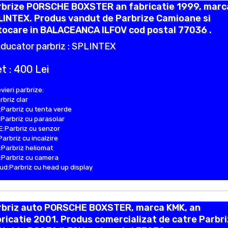
rbrize PORSCHE BOXSTER an fabricatie 1999, marc
LINTEX. Produs vandut de Parbrize Camioane si
tocare in BALACEANCA ILFOV cod postal 77036 .
ducator parbriz : SPLINTEX
t : 400 Lei
vieri parbrize:
rbriz clar
Parbriz cu tenta verde
Parbriz cu parasolar
:Parbriz cu senzor
Parbriz cu incalzire
Parbriz heliomat
Parbriz cu camera
d:Parbriz cu head up display
rbriz auto PORSCHE BOXSTER, marca KMK, an
ricatie 2001. Produs comercializat de catre Parbr