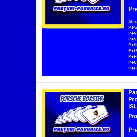
Pre
Abre
P:Pa
P+V:
P+S:
P+SE
P+I:
P+H:
P+C:
P+Hu
Pa
Pro
ISL
Pro
Pre