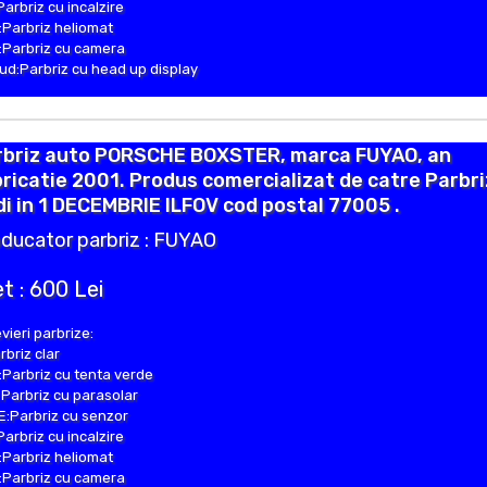
Parbriz cu incalzire
Parbriz heliomat
Parbriz cu camera
d:Parbriz cu head up display
rbriz auto PORSCHE BOXSTER, marca FUYAO, an
ricatie 2001. Produs comercializat de catre Parbr
i in 1 DECEMBRIE ILFOV cod postal 77005 .
ducator parbriz : FUYAO
t : 600 Lei
vieri parbrize:
rbriz clar
Parbriz cu tenta verde
Parbriz cu parasolar
:Parbriz cu senzor
Parbriz cu incalzire
Parbriz heliomat
Parbriz cu camera