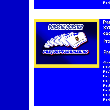
P+Hu
Pa
XYG
cod
Pro
Pre
Abre
P:Pa
P+V:
P+S:
P+SE
P+I:
P+H:
P+C:
P+Hu