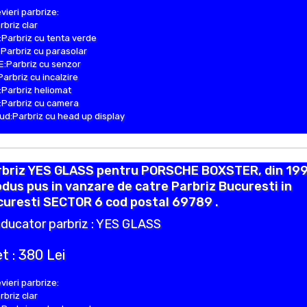
vieri parbrize:
rbriz clar
Parbriz cu tenta verde
Parbriz cu parasolar
:Parbriz cu senzor
Parbriz cu incalzire
Parbriz heliomat
Parbriz cu camera
d:Parbriz cu head up display
rbriz YES GLASS pentru PORSCHE BOXSTER, din 199
dus pus in vanzare de catre Parbriz Bucuresti in
curesti SECTOR 6 cod postal 69789 .
ducator parbriz : YES GLASS
t : 380 Lei
vieri parbrize:
rbriz clar