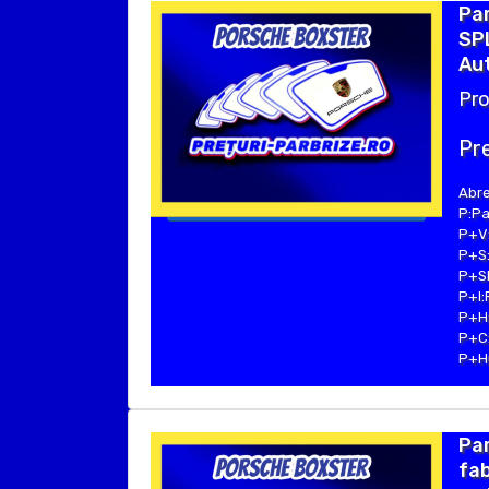
Pa
SP
Au
Pro
Pre
Abre
P:Pa
P+V:
P+S:
P+SE
P+I:
P+H:
P+C:
P+Hu
Pa
fab