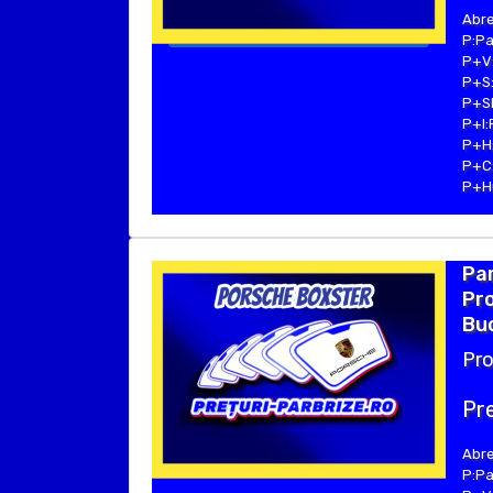
Abre
P:Pa
P+V:
P+S:
P+SE
P+I:
P+H:
P+C:
P+Hu
Pa
Pro
Bu
Pro
Pre
Abre
P:Pa