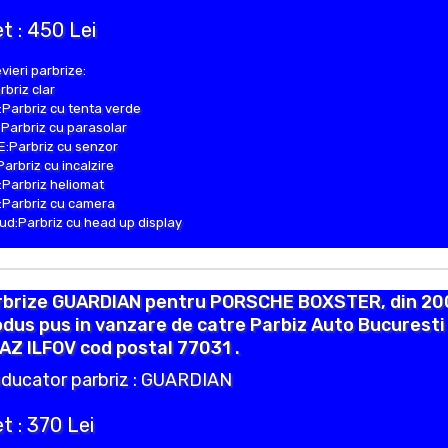
t : 450 Lei
vieri parbrize:
rbriz clar
Parbriz cu tenta verde
Parbriz cu parasolar
:Parbriz cu senzor
Parbriz cu incalzire
Parbriz heliomat
Parbriz cu camera
d:Parbriz cu head up display
rbrize GUARDIAN pentru PORSCHE BOXSTER, din 20
dus pus in vanzare de catre Parbiz Auto Bucuresti 
AZ ILFOV cod postal 77031 .
ducator parbriz : GUARDIAN
t : 370 Lei