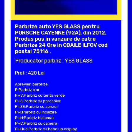
Parbrize auto YES GLASS pentru
PORSCHE CAYENNE (92A), din 2012.
Produs pus in vanzare de catre
Parbrize 24 Ore in ODAILE ILFOV cod
postal 75116 .
Producator parbriz : YES GLASS
Pret : 420 Lei
Abrevieri parbrize:
P:Parbriz clar
P+V:Parbriz cu tenta verde
P+S:Parbriz cu parasolar
P+SE:Parbriz cu senzor
P+I:Parbriz cu incalzire
P+H:Parbriz heliomat
P+C:Parbriz cu camera
P+Hud:Parbriz cu head up display