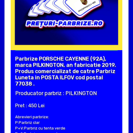
Parbrize PORSCHE CAYENNE (92A),
marca PILKINGTON, an fabricatie 2019.
Produs comercializat de catre Parbriz
Luneta in POSTA ILFOV cod postal
77038 .
Producator parbriz : PILKINGTON
Pret : 450 Lei
Abrevieri parbrize:
P:Parbriz clar
P+V:Parbriz cu tenta verde