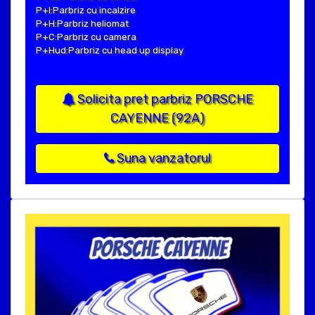
P+I:Parbriz cu incalzire
P+H:Parbriz heliomat
P+C:Parbriz cu camera
P+Hud:Parbriz cu head up display
Solicita pret parbriz PORSCHE
CAYENNE (92A)
Suna vanzatorul