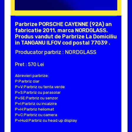
Parbrize PORSCHE CAYENNE (92A) an
fabricatie 2011, marca NORDGLASS.
Produs vandut de Parbrize La Domiciliu
in TANGANU ILFOV cod postal 77039 .
Producator parbriz : NORDGLASS
Pret : 570 Lei
Abrevieri parbrize:
P:Parbriz clar
P+V:Parbriz cu tenta verde
P+S:Parbriz cu parasolar
P+SE:Parbriz cu senzor
P+I:Parbriz cu incalzire
P+H:Parbriz heliomat
P+C:Parbriz cu camera
P+Hud:Parbriz cu head up display