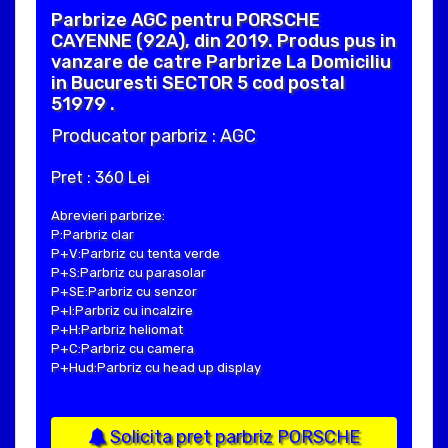
Parbrize AGC pentru PORSCHE
CAYENNE (92A), din 2019. Produs pus in
vanzare de catre Parbrize La Domiciliu
in Bucuresti SECTOR 5 cod postal
51979 .
Producator parbriz : AGC
Pret : 360 Lei
Abrevieri parbrize:
P:Parbriz clar
P+V:Parbriz cu tenta verde
P+S:Parbriz cu parasolar
P+SE:Parbriz cu senzor
P+I:Parbriz cu incalzire
P+H:Parbriz heliomat
P+C:Parbriz cu camera
P+Hud:Parbriz cu head up display
Solicita pret parbriz PORSCHE