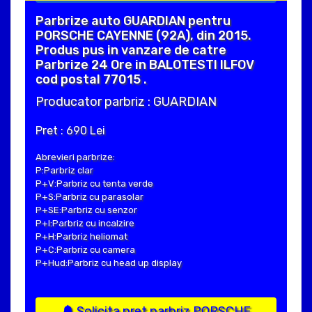
Parbrize auto GUARDIAN pentru
PORSCHE CAYENNE (92A), din 2015.
Produs pus in vanzare de catre
Parbrize 24 Ore in BALOTESTI ILFOV
cod postal 77015 .
Producator parbriz : GUARDIAN
Pret : 690 Lei
Abrevieri parbrize:
P:Parbriz clar
P+V:Parbriz cu tenta verde
P+S:Parbriz cu parasolar
P+SE:Parbriz cu senzor
P+I:Parbriz cu incalzire
P+H:Parbriz heliomat
P+C:Parbriz cu camera
P+Hud:Parbriz cu head up display
Solicita pret parbriz PORSCHE