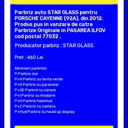
Parbriz auto STAR GLASS pentru
PORSCHE CAYENNE (92A), din 2012.
Produs pus in vanzare de catre
Parbrize Originale in PASAREA ILFOV
cod postal 77032 .
Producator parbriz : STAR GLASS
Pret : 460 Lei
Abrevieri parbrize:
P:Parbriz clar
P+V:Parbriz cu tenta verde
P+S:Parbriz cu parasolar
P+SE:Parbriz cu senzor
P+I:Parbriz cu incalzire
P+H:Parbriz heliomat
P+C:Parbriz cu camera
P+Hud:Parbriz cu head up display