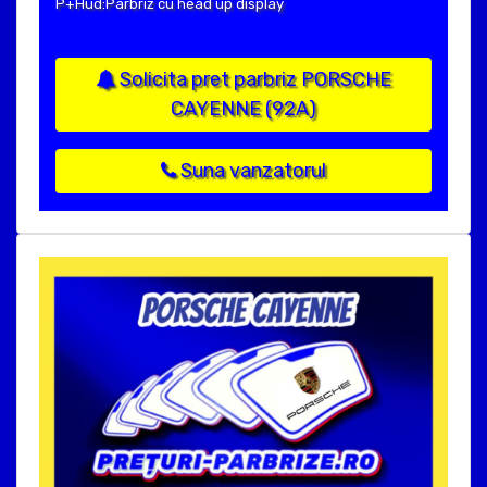
P+Hud:Parbriz cu head up display
Solicita pret parbriz PORSCHE
CAYENNE (92A)
Suna vanzatorul