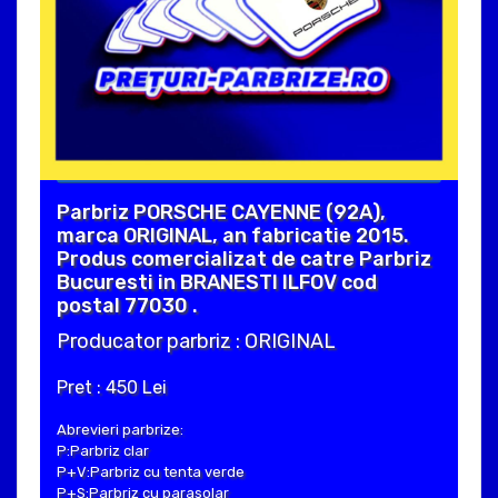
Parbriz PORSCHE CAYENNE (92A),
marca ORIGINAL, an fabricatie 2015.
Produs comercializat de catre Parbriz
Bucuresti in BRANESTI ILFOV cod
postal 77030 .
Producator parbriz : ORIGINAL
Pret : 450 Lei
Abrevieri parbrize:
P:Parbriz clar
P+V:Parbriz cu tenta verde
P+S:Parbriz cu parasolar