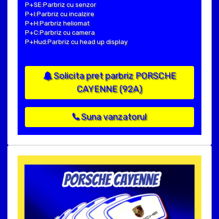
P+SE:Parbriz cu senzor
P+I:Parbriz cu incalzire
P+H:Parbriz heliomat
P+C:Parbriz cu camera
P+Hud:Parbriz cu head up display
Solicita pret parbriz PORSCHE
CAYENNE (92A)
Suna vanzatorul