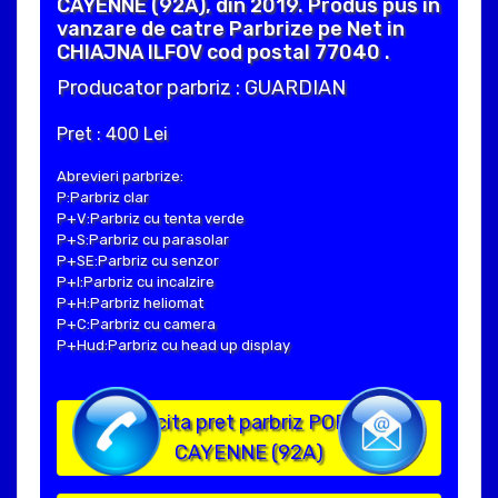
CAYENNE (92A), din 2019. Produs pus in
vanzare de catre Parbrize pe Net in
CHIAJNA ILFOV cod postal 77040 .
Producator parbriz : GUARDIAN
Pret : 400 Lei
Abrevieri parbrize:
P:Parbriz clar
P+V:Parbriz cu tenta verde
P+S:Parbriz cu parasolar
P+SE:Parbriz cu senzor
P+I:Parbriz cu incalzire
P+H:Parbriz heliomat
P+C:Parbriz cu camera
P+Hud:Parbriz cu head up display
Solicita pret parbriz PORSCHE
CAYENNE (92A)