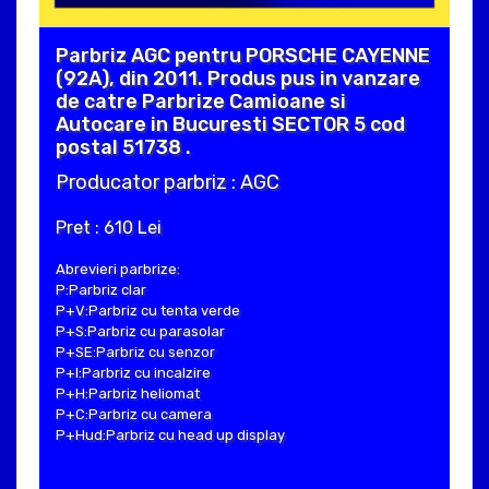
Parbriz AGC pentru PORSCHE CAYENNE
(92A), din 2011. Produs pus in vanzare
de catre Parbrize Camioane si
Autocare in Bucuresti SECTOR 5 cod
postal 51738 .
Producator parbriz : AGC
Pret : 610 Lei
Abrevieri parbrize:
P:Parbriz clar
P+V:Parbriz cu tenta verde
P+S:Parbriz cu parasolar
P+SE:Parbriz cu senzor
P+I:Parbriz cu incalzire
P+H:Parbriz heliomat
P+C:Parbriz cu camera
P+Hud:Parbriz cu head up display