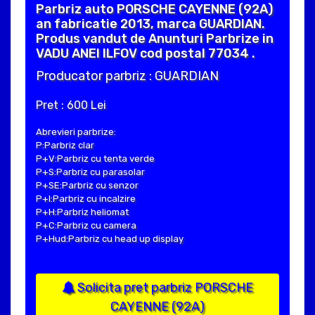
Parbriz auto PORSCHE CAYENNE (92A)
an fabricatie 2013, marca GUARDIAN.
Produs vandut de Anunturi Parbrize in
VADU ANEI ILFOV cod postal 77034 .
Producator parbriz : GUARDIAN
Pret : 600 Lei
Abrevieri parbrize:
P:Parbriz clar
P+V:Parbriz cu tenta verde
P+S:Parbriz cu parasolar
P+SE:Parbriz cu senzor
P+I:Parbriz cu incalzire
P+H:Parbriz heliomat
P+C:Parbriz cu camera
P+Hud:Parbriz cu head up display
Solicita pret parbriz PORSCHE
CAYENNE (92A)