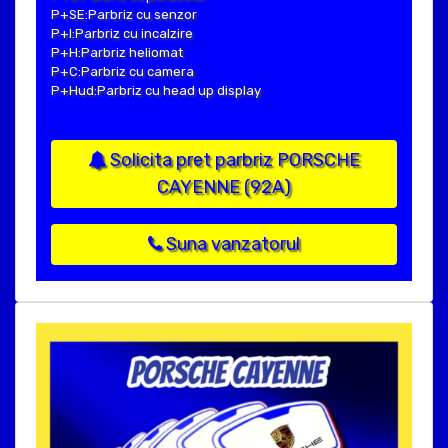
P+SE:Parbriz cu senzor
P+I:Parbriz cu incalzire
P+H:Parbriz heliomat
P+C:Parbriz cu camera
P+Hud:Parbriz cu head up display
Solicita pret parbriz PORSCHE
CAYENNE (92A)
Suna vanzatorul