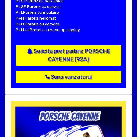
P+S:Parbriz cu parasolar
P+SE:Parbriz cu senzor
P+I:Parbriz cu incalzire
P+H:Parbriz heliomat
P+C:Parbriz cu camera
P+Hud:Parbriz cu head up display
Solicita pret parbriz PORSCHE
CAYENNE (92A)
Suna vanzatorul