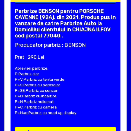
Parbrize BENSON pentru PORSCHE
CAYENNE (92A), din 2021. Produs pus in
vanzare de catre Parbrize Auto la
Domiciliul clientului in CHIAJNA ILFOV
cod postal 77040 .
Producator parbriz : BENSON
Pret : 290 Lei
Abrevieri parbrize:
P:Parbriz clar
P+V:Parbriz cu tenta verde
P+S:Parbriz cu parasolar
P+SE:Parbriz cu senzor
P+I:Parbriz cu incalzire
P+H:Parbriz heliomat
P+C:Parbriz cu camera
P+Hud:Parbriz cu head up display