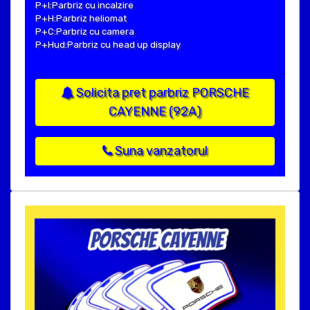
P+I:Parbriz cu incalzire
P+H:Parbriz heliomat
P+C:Parbriz cu camera
P+Hud:Parbriz cu head up display
Solicita pret parbriz PORSCHE
CAYENNE (92A)
Suna vanzatorul