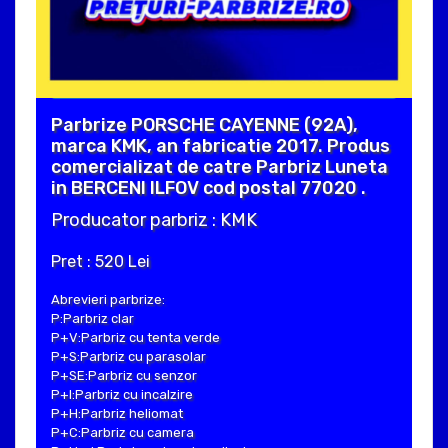
Parbrize PORSCHE CAYENNE (92A),
marca KMK, an fabricatie 2017. Produs
comercializat de catre Parbriz Luneta
in BERCENI ILFOV cod postal 77020 .
Producator parbriz : KMK
Pret : 520 Lei
Abrevieri parbrize:
P:Parbriz clar
P+V:Parbriz cu tenta verde
P+S:Parbriz cu parasolar
P+SE:Parbriz cu senzor
P+I:Parbriz cu incalzire
P+H:Parbriz heliomat
P+C:Parbriz cu camera