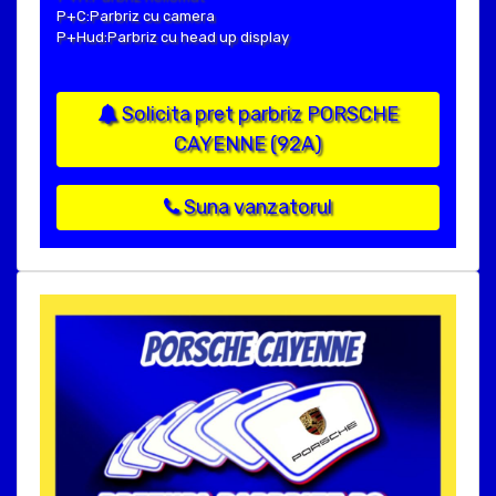
P+C:Parbriz cu camera
P+Hud:Parbriz cu head up display
Solicita pret parbriz PORSCHE
CAYENNE (92A)
Suna vanzatorul