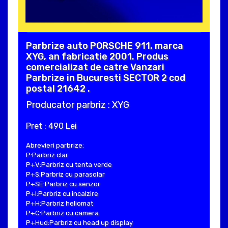
Parbrize auto PORSCHE 911, marca
XYG, an fabricatie 2001. Produs
comercializat de catre Vanzari
Parbrize in Bucuresti SECTOR 2 cod
postal 21642 .
Producator parbriz : XYG
Pret : 490 Lei
Abrevieri parbrize:
P:Parbriz clar
P+V:Parbriz cu tenta verde
P+S:Parbriz cu parasolar
P+SE:Parbriz cu senzor
P+I:Parbriz cu incalzire
P+H:Parbriz heliomat
P+C:Parbriz cu camera
P+Hud:Parbriz cu head up display