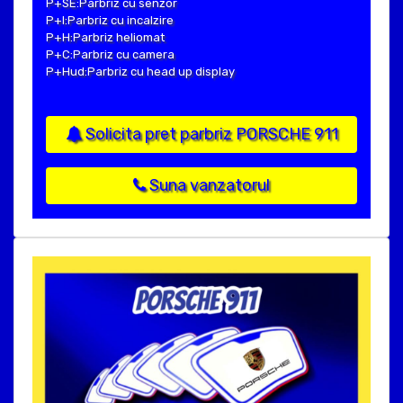
P+SE:Parbriz cu senzor
P+I:Parbriz cu incalzire
P+H:Parbriz heliomat
P+C:Parbriz cu camera
P+Hud:Parbriz cu head up display
Solicita pret parbriz PORSCHE 911
Suna vanzatorul