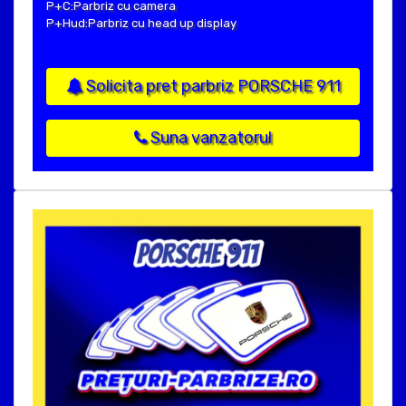
P+C:Parbriz cu camera
P+Hud:Parbriz cu head up display
Solicita pret parbriz PORSCHE 911
Suna vanzatorul