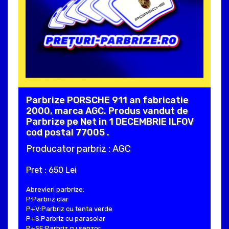
Parbrize PORSCHE 911 an fabricatie
2000, marca AGC. Produs vandut de
Parbrize pe Net in 1 DECEMBRIE ILFOV
cod postal 77005 .
Producator parbriz : AGC
Pret : 650 Lei
Abrevieri parbrize:
P:Parbriz clar
P+V:Parbriz cu tenta verde
P+S:Parbriz cu parasolar
P+SE:Parbriz cu senzor