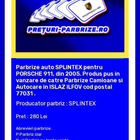
Parbrize auto SPLINTEX pentru
PORSCHE 911, din 2005. Produs pus in
vanzare de catre Parbrize Camioane si
Autocare in ISLAZ ILFOV cod postal
77031 .
Producator parbriz : SPLINTEX
Pret : 280 Lei
Abrevieri parbrize:
P:Parbriz clar