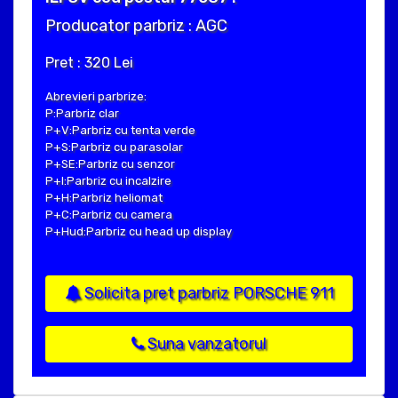
Producator parbriz : AGC
Pret : 320 Lei
Abrevieri parbrize:
P:Parbriz clar
P+V:Parbriz cu tenta verde
P+S:Parbriz cu parasolar
P+SE:Parbriz cu senzor
P+I:Parbriz cu incalzire
P+H:Parbriz heliomat
P+C:Parbriz cu camera
P+Hud:Parbriz cu head up display
Solicita pret parbriz PORSCHE 911
Suna vanzatorul