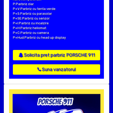
P:Parbriz clar
P+V:Parbriz cu tenta verde
P+S:Parbriz cu parasolar
P+SE:Parbriz cu senzor
P+I:Parbriz cu incalzire
P+H:Parbriz heliomat
P+C:Parbriz cu camera
P+Hud:Parbriz cu head up display
Solicita pret parbriz PORSCHE 911
Suna vanzatorul