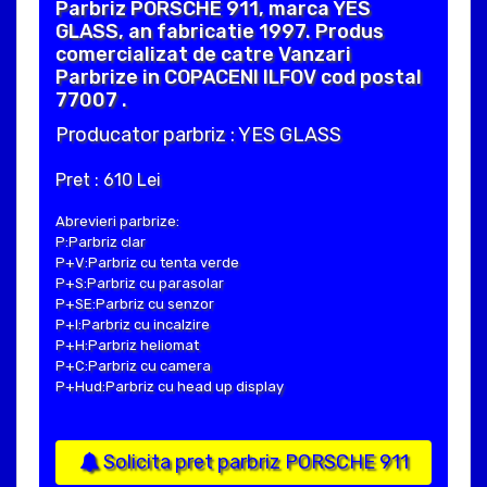
Parbriz PORSCHE 911, marca YES
GLASS, an fabricatie 1997. Produs
comercializat de catre Vanzari
Parbrize in COPACENI ILFOV cod postal
77007 .
Producator parbriz : YES GLASS
Pret : 610 Lei
Abrevieri parbrize:
P:Parbriz clar
P+V:Parbriz cu tenta verde
P+S:Parbriz cu parasolar
P+SE:Parbriz cu senzor
P+I:Parbriz cu incalzire
P+H:Parbriz heliomat
P+C:Parbriz cu camera
P+Hud:Parbriz cu head up display
Solicita pret parbriz PORSCHE 911