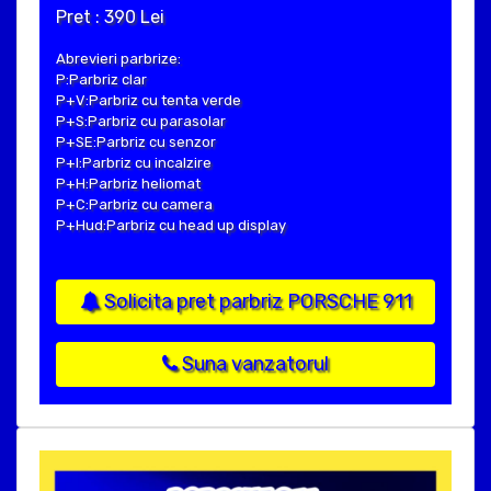
Pret : 390 Lei
Abrevieri parbrize:
P:Parbriz clar
P+V:Parbriz cu tenta verde
P+S:Parbriz cu parasolar
P+SE:Parbriz cu senzor
P+I:Parbriz cu incalzire
P+H:Parbriz heliomat
P+C:Parbriz cu camera
P+Hud:Parbriz cu head up display
Solicita pret parbriz PORSCHE 911
Suna vanzatorul