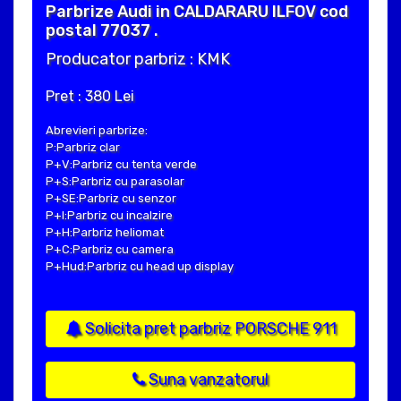
Parbrize Audi in CALDARARU ILFOV cod
postal 77037 .
Producator parbriz : KMK
Pret : 380 Lei
Abrevieri parbrize:
P:Parbriz clar
P+V:Parbriz cu tenta verde
P+S:Parbriz cu parasolar
P+SE:Parbriz cu senzor
P+I:Parbriz cu incalzire
P+H:Parbriz heliomat
P+C:Parbriz cu camera
P+Hud:Parbriz cu head up display
Solicita pret parbriz PORSCHE 911
Suna vanzatorul