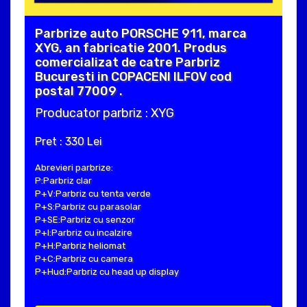
Parbrize auto PORSCHE 911, marca
XYG, an fabricatie 2001. Produs
comercializat de catre Parbriz
Bucuresti in COPACENI ILFOV cod
postal 77009 .
Producator parbriz : XYG
Pret : 330 Lei
Abrevieri parbrize:
P:Parbriz clar
P+V:Parbriz cu tenta verde
P+S:Parbriz cu parasolar
P+SE:Parbriz cu senzor
P+I:Parbriz cu incalzire
P+H:Parbriz heliomat
P+C:Parbriz cu camera
P+Hud:Parbriz cu head up display