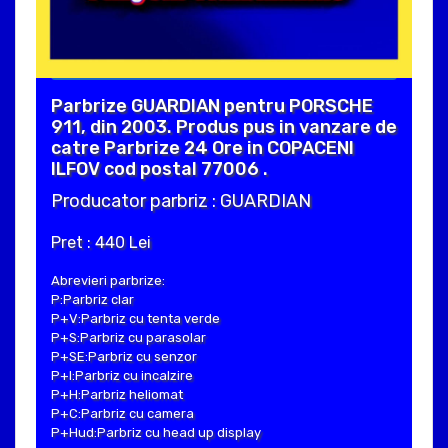
Parbrize GUARDIAN pentru PORSCHE
911, din 2003. Produs pus in vanzare de
catre Parbrize 24 Ore in COPACENI
ILFOV cod postal 77006 .
Producator parbriz : GUARDIAN
Pret : 440 Lei
Abrevieri parbrize:
P:Parbriz clar
P+V:Parbriz cu tenta verde
P+S:Parbriz cu parasolar
P+SE:Parbriz cu senzor
P+I:Parbriz cu incalzire
P+H:Parbriz heliomat
P+C:Parbriz cu camera
P+Hud:Parbriz cu head up display