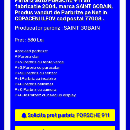
Parbriz auto PORSCHE 911 an
fabricatie 2004, marca SAINT GOBAIN.
Produs vandut de Parbrize pe Net in
COPACENI ILFOV cod postal 77008 .
Producator parbriz : SAINT GOBAIN
Pret : 580 Lei
Abrevieri parbrize:
P:Parbriz clar
P+V:Parbriz cu tenta verde
P+S:Parbriz cu parasolar
P+SE:Parbriz cu senzor
P+I:Parbriz cu incalzire
P+H:Parbriz heliomat
P+C:Parbriz cu camera
P+Hud:Parbriz cu head up display
Solicita pret parbriz PORSCHE 911