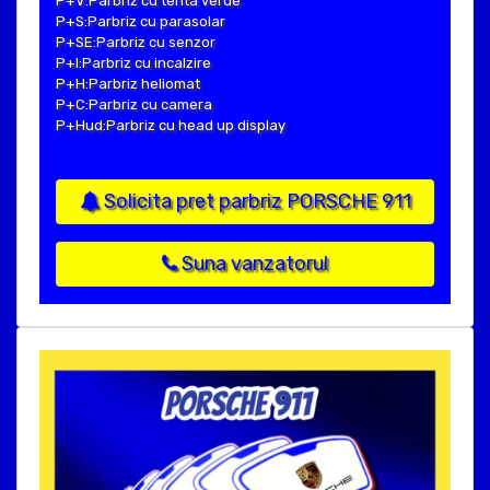
P+V:Parbriz cu tenta verde
P+S:Parbriz cu parasolar
P+SE:Parbriz cu senzor
P+I:Parbriz cu incalzire
P+H:Parbriz heliomat
P+C:Parbriz cu camera
P+Hud:Parbriz cu head up display
Solicita pret parbriz PORSCHE 911
Suna vanzatorul