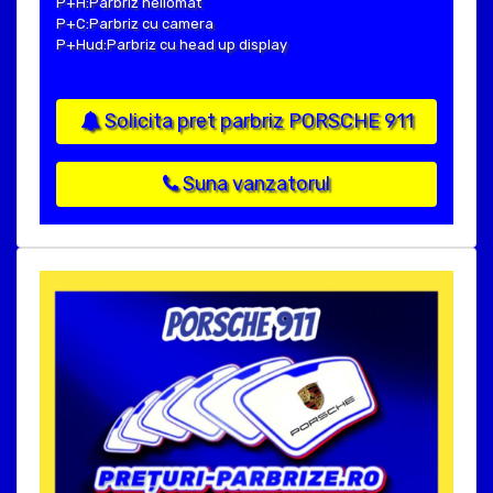
P+H:Parbriz heliomat
P+C:Parbriz cu camera
P+Hud:Parbriz cu head up display
Solicita pret parbriz PORSCHE 911
Suna vanzatorul