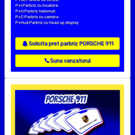
P+I:Parbriz cu incalzire
P+H:Parbriz heliomat
P+C:Parbriz cu camera
P+Hud:Parbriz cu head up display
Solicita pret parbriz PORSCHE 911
Suna vanzatorul