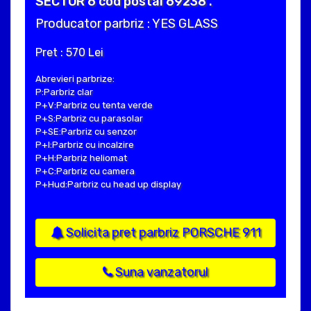
SECTOR 6 cod postal 69238 .
Producator parbriz : YES GLASS
Pret : 570 Lei
Abrevieri parbrize:
P:Parbriz clar
P+V:Parbriz cu tenta verde
P+S:Parbriz cu parasolar
P+SE:Parbriz cu senzor
P+I:Parbriz cu incalzire
P+H:Parbriz heliomat
P+C:Parbriz cu camera
P+Hud:Parbriz cu head up display
Solicita pret parbriz PORSCHE 911
Suna vanzatorul