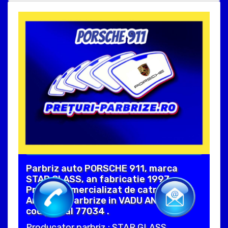
Parbriz auto PORSCHE 911, marca
STAR GLASS, an fabricatie 1997.
Produs comercializat de catre
Anunturi Parbrize in VADU ANEI ILFOV
cod postal 77034 .
Producator parbriz : STAR GLASS