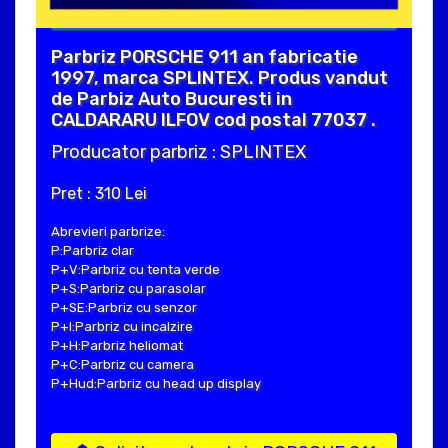
Parbriz PORSCHE 911 an fabricatie
1997, marca SPLINTEX. Produs vandut
de Parbiz Auto Bucuresti in
CALDARARU ILFOV cod postal 77037 .
Producator parbriz : SPLINTEX
Pret : 310 Lei
Abrevieri parbrize:
P:Parbriz clar
P+V:Parbriz cu tenta verde
P+S:Parbriz cu parasolar
P+SE:Parbriz cu senzor
P+I:Parbriz cu incalzire
P+H:Parbriz heliomat
P+C:Parbriz cu camera
P+Hud:Parbriz cu head up display