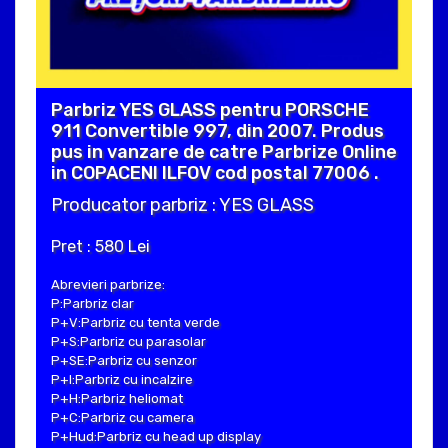
Parbriz YES GLASS pentru PORSCHE
911 Convertible 997, din 2007. Produs
pus in vanzare de catre Parbrize Online
in COPACENI ILFOV cod postal 77006 .
Producator parbriz : YES GLASS
Pret : 580 Lei
Abrevieri parbrize:
P:Parbriz clar
P+V:Parbriz cu tenta verde
P+S:Parbriz cu parasolar
P+SE:Parbriz cu senzor
P+I:Parbriz cu incalzire
P+H:Parbriz heliomat
P+C:Parbriz cu camera
P+Hud:Parbriz cu head up display