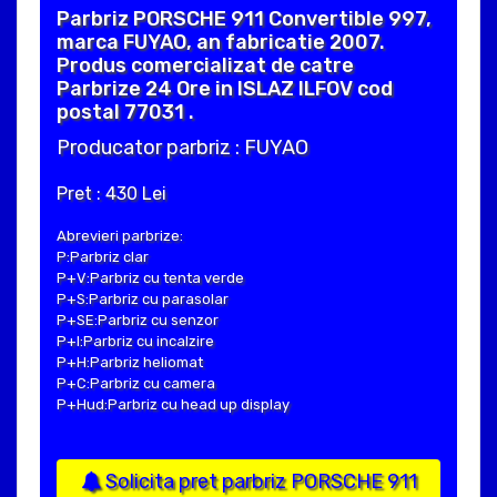
Parbriz PORSCHE 911 Convertible 997,
marca FUYAO, an fabricatie 2007.
Produs comercializat de catre
Parbrize 24 Ore in ISLAZ ILFOV cod
postal 77031 .
Producator parbriz : FUYAO
Pret : 430 Lei
Abrevieri parbrize:
P:Parbriz clar
P+V:Parbriz cu tenta verde
P+S:Parbriz cu parasolar
P+SE:Parbriz cu senzor
P+I:Parbriz cu incalzire
P+H:Parbriz heliomat
P+C:Parbriz cu camera
P+Hud:Parbriz cu head up display
Solicita pret parbriz PORSCHE 911