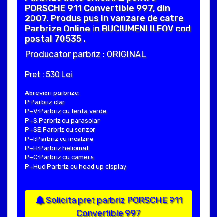
PORSCHE 911 Convertible 997, din
2007. Produs pus in vanzare de catre
Parbrize Online in BUCIUMENI ILFOV cod
postal 70535 .
Producator parbriz : ORIGINAL
Pret : 530 Lei
Abrevieri parbrize:
P:Parbriz clar
P+V:Parbriz cu tenta verde
P+S:Parbriz cu parasolar
P+SE:Parbriz cu senzor
P+I:Parbriz cu incalzire
P+H:Parbriz heliomat
P+C:Parbriz cu camera
P+Hud:Parbriz cu head up display
Solicita pret parbriz PORSCHE 911
Convertible 997