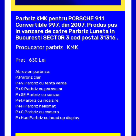
Parbriz KMK pentru PORSCHE 911
Convertible 997, din 2007. Produs pus
in vanzare de catre Parbriz Luneta in
Bucuresti SECTOR 3 cod postal 31316 .
Producator parbriz : KMK
Pret : 630 Lei
Abrevieri parbrize:
P:Parbriz clar
P+V:Parbriz cu tenta verde
P+S:Parbriz cu parasolar
P+SE:Parbriz cu senzor
P+I:Parbriz cu incalzire
P+H:Parbriz heliomat
P+C:Parbriz cu camera
P+Hud:Parbriz cu head up display