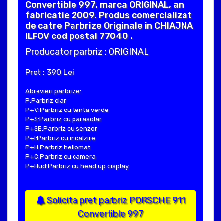
Convertible 997, marca ORIGINAL, an
fabricatie 2009. Produs comercializat
de catre Parbrize Originale in CHIAJNA
ILFOV cod postal 77040 .
Producator parbriz : ORIGINAL
Pret : 390 Lei
Abrevieri parbrize:
P:Parbriz clar
P+V:Parbriz cu tenta verde
P+S:Parbriz cu parasolar
P+SE:Parbriz cu senzor
P+I:Parbriz cu incalzire
P+H:Parbriz heliomat
P+C:Parbriz cu camera
P+Hud:Parbriz cu head up display
Solicita pret parbriz PORSCHE 911
Convertible 997