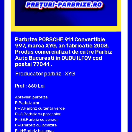
Parbrize PORSCHE 911 Convertible
997, marca XYG, an fabricatie 2008.
Produs comercializat de catre Parbiz
Auto Bucuresti in DUDU ILFOV cod
postal 77041 .
Producator parbriz : XYG
Pret : 660 Lei
Abrevieri parbrize:
P:Parbriz clar
P+V:Parbriz cu tenta verde
P+S:Parbriz cu parasolar
P+SE:Parbriz cu senzor
P+I:Parbriz cu incalzire
P+H:Parbriz heliomat