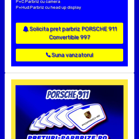
P+C:Parbriz cu camera
P+Hud:Parbriz cu head up display
Solicita pret parbriz PORSCHE 911
Convertible 997
Suna vanzatorul