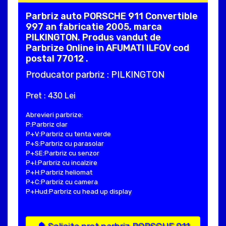
Parbriz auto PORSCHE 911 Convertible
997 an fabricatie 2005, marca
PILKINGTON. Produs vandut de
Parbrize Online in AFUMATI ILFOV cod
postal 77012 .
Producator parbriz : PILKINGTON
Pret : 430 Lei
Abrevieri parbrize:
P:Parbriz clar
P+V:Parbriz cu tenta verde
P+S:Parbriz cu parasolar
P+SE:Parbriz cu senzor
P+I:Parbriz cu incalzire
P+H:Parbriz heliomat
P+C:Parbriz cu camera
P+Hud:Parbriz cu head up display