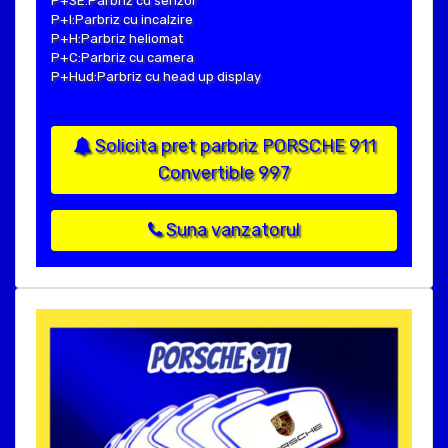
P+SE:Parbriz cu senzor
P+I:Parbriz cu incalzire
P+H:Parbriz heliomat
P+C:Parbriz cu camera
P+Hud:Parbriz cu head up display
Solicita pret parbriz PORSCHE 911
Convertible 997
Suna vanzatorul