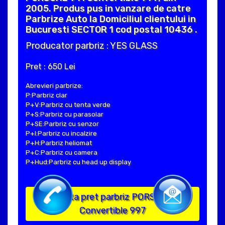
2005. Produs pus in vanzare de catre
Parbrize Auto la Domiciliul clientului in
Bucuresti SECTOR 1 cod postal 10436 .
Producator parbriz : YES GLASS
Pret : 650 Lei
Abrevieri parbrize:
P:Parbriz clar
P+V:Parbriz cu tenta verde
P+S:Parbriz cu parasolar
P+SE:Parbriz cu senzor
P+I:Parbriz cu incalzire
P+H:Parbriz heliomat
P+C:Parbriz cu camera
P+Hud:Parbriz cu head up display
Solicita pret parbriz PORSCHE 911
Convertible 997