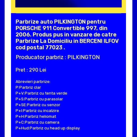
Parbrize auto PILKINGTON pentru
PORSCHE 911 Convertible 997, din
2006. Produs pus in vanzare de catre
Parbrize La Domiciliu in BERCENI ILFOV
cod postal 77023 .
Producator parbriz : PILKINGTON
Pret : 290 Lei
Abrevieri parbrize:
P:Parbriz clar
P+V:Parbriz cu tenta verde
P+S:Parbriz cu parasolar
P+SE:Parbriz cu senzor
P+I:Parbriz cu incalzire
P+H:Parbriz heliomat
P+C:Parbriz cu camera
P+Hud:Parbriz cu head up display