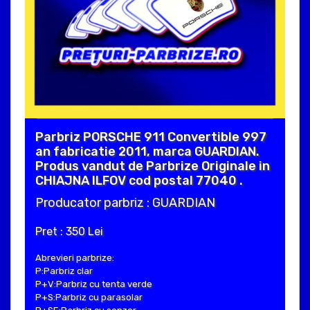
Parbriz PORSCHE 911 Convertible 997
an fabricatie 2011, marca GUARDIAN.
Produs vandut de Parbrize Originale in
CHIAJNA ILFOV cod postal 77040 .
Producator parbriz : GUARDIAN
Pret : 350 Lei
Abrevieri parbrize:
P:Parbriz clar
P+V:Parbriz cu tenta verde
P+S:Parbriz cu parasolar