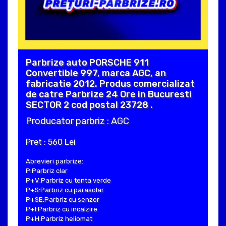
Parbrize auto PORSCHE 911
Convertible 997, marca AGC, an
fabricatie 2012. Produs comercializat
de catre Parbrize 24 Ore in Bucuresti
SECTOR 2 cod postal 23728 .
Producator parbriz : AGC
Pret : 560 Lei
Abrevieri parbrize:
P:Parbriz clar
P+V:Parbriz cu tenta verde
P+S:Parbriz cu parasolar
P+SE:Parbriz cu senzor
P+I:Parbriz cu incalzire
P+H:Parbriz heliomat