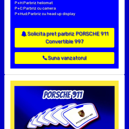
P+H:Parbriz heliomat
P+C:Parbriz cu camera
P+Hud:Parbriz cu head up display
Solicita pret parbriz PORSCHE 911
Convertible 997
Suna vanzatorul