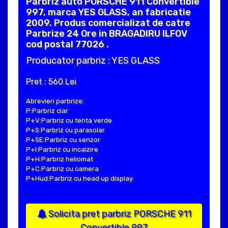
Parbriz auto PORSCHE 911 Convertible
997, marca YES GLASS, an fabricatie
2009. Produs comercializat de catre
Parbrize 24 Ore in BRAGADIRU ILFOV
cod postal 77026 .
Producator parbriz : YES GLASS
Pret : 560 Lei
Abrevieri parbrize:
P:Parbriz clar
P+V:Parbriz cu tenta verde
P+S:Parbriz cu parasolar
P+SE:Parbriz cu senzor
P+I:Parbriz cu incalzire
P+H:Parbriz heliomat
P+C:Parbriz cu camera
P+Hud:Parbriz cu head up display
Solicita pret parbriz PORSCHE 911
Convertible 997