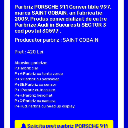
Parbriz PORSCHE 911 Convertible 997,
marca SAINT GOBAIN, an fabricatie
2009. Produs comercializat de catre
Parbrize Audi in Bucuresti SECTOR 3
cod postal 30597 .
Producator parbriz : SAINT GOBAIN
Pret : 420 Lei
Abrevieri parbrize:
P:Parbriz clar
P+V:Parbriz cu tenta verde
P+S:Parbriz cu parasolar
P+SE:Parbriz cu senzor
P+I:Parbriz cu incalzire
P+H:Parbriz heliomat
P+C:Parbriz cu camera
P+Hud:Parbriz cu head up display
Solicita pret parbriz PORSCHE 911