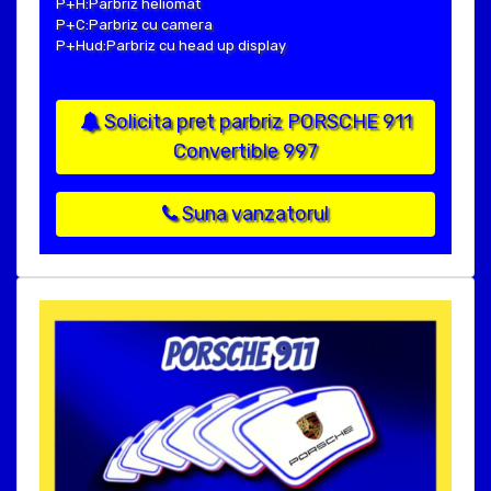
P+H:Parbriz heliomat
P+C:Parbriz cu camera
P+Hud:Parbriz cu head up display
Solicita pret parbriz PORSCHE 911
Convertible 997
Suna vanzatorul