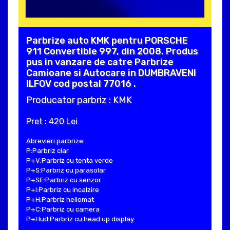
Parbrize auto KMK pentru PORSCHE
911 Convertible 997, din 2008. Produs
pus in vanzare de catre Parbrize
Camioane si Autocare in DUMBRAVENI
ILFOV cod postal 77016 .
Producator parbriz : KMK
Pret : 420 Lei
Abrevieri parbrize:
P:Parbriz clar
P+V:Parbriz cu tenta verde
P+S:Parbriz cu parasolar
P+SE:Parbriz cu senzor
P+I:Parbriz cu incalzire
P+H:Parbriz heliomat
P+C:Parbriz cu camera
P+Hud:Parbriz cu head up display