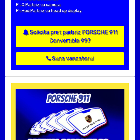
P+C:Parbriz cu camera
P+Hud:Parbriz cu head up display
Solicita pret parbriz PORSCHE 911
Convertible 997
Suna vanzatorul