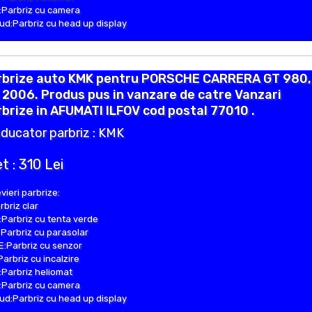
Parbriz cu camera
d:Parbriz cu head up display
rbrize auto KMK pentru PORSCHE CARRERA GT 980,
 2006. Produs pus in vanzare de catre Vanzari
brize in AFUMATI ILFOV cod postal 77010 .
ducator parbriz : KMK
t : 310 Lei
vieri parbrize:
rbriz clar
Parbriz cu tenta verde
Parbriz cu parasolar
:Parbriz cu senzor
Parbriz cu incalzire
Parbriz heliomat
Parbriz cu camera
d:Parbriz cu head up display