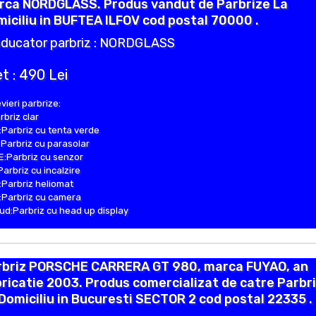
rca NORDGLASS. Produs vandut de Parbrize La
iciliu in BUFTEA ILFOV cod postal 70000 .
ducator parbriz : NORDGLASS
t : 490 Lei
vieri parbrize:
rbriz clar
Parbriz cu tenta verde
Parbriz cu parasolar
:Parbriz cu senzor
Parbriz cu incalzire
Parbriz heliomat
Parbriz cu camera
d:Parbriz cu head up display
rbriz PORSCHE CARRERA GT 980, marca FUYAO, an
ricatie 2003. Produs comercializat de catre Parbr
Domiciliu in Bucuresti SECTOR 2 cod postal 22335 .