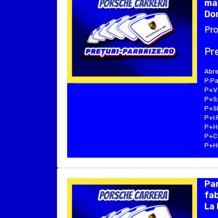
ma
Dom
Pro
Pre
Abre
P:Pa
P+V:
P+S:
P+SE
P+I:
P+H:
P+C:
P+Hu
Pa
fab
La 