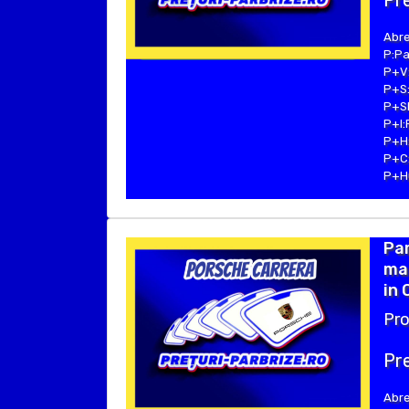
Pre
Abre
P:Pa
P+V:
P+S:
P+SE
P+I:
P+H:
P+C:
P+Hu
Pa
mar
in 
Pro
Pre
Abre