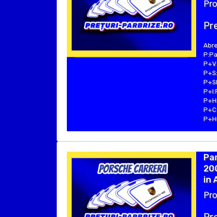
Pro
Pre
Abre
P:Pa
P+V:
P+S:
P+SE
P+I:
P+H:
P+C:
P+Hu
Pa
200
in
Pro