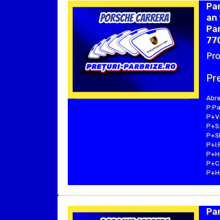
Pa
an 
Par
77
Pro
Pre
Abre
P:Pa
P+V:
P+S:
P+SE
P+I:
P+H:
P+C:
P+Hu
Pa