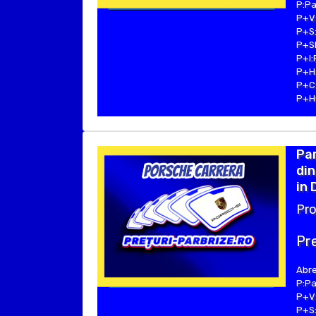
P:Pa
P+V:
P+S:
P+SE
P+I:
P+H:
P+C:
P+Hu
Pa
din
in 
Pro
Pre
Abre
P:Pa
P+V:
P+S: