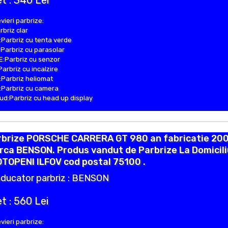
t : 340 Lei
vieri parbrize:
rbriz clar
Parbriz cu tenta verde
Parbriz cu parasolar
:Parbriz cu senzor
Parbriz cu incalzire
Parbriz heliomat
Parbriz cu camera
d:Parbriz cu head up display
rbrize PORSCHE CARRERA GT 980 an fabricatie 200
ca BENSON. Produs vandut de Parbrize La Domicili
OTOPENI ILFOV cod postal 75100 .
ducator parbriz : BENSON
t : 560 Lei
vieri parbrize: