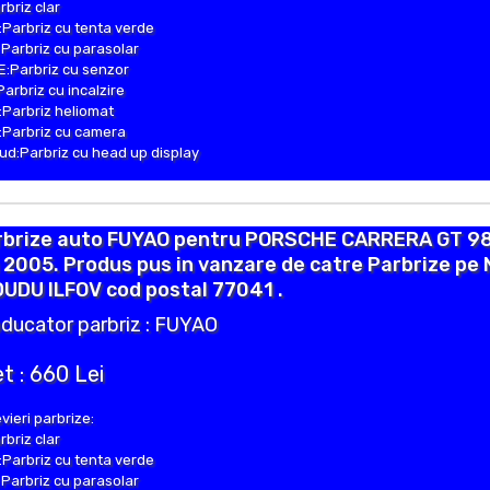
rbriz clar
Parbriz cu tenta verde
Parbriz cu parasolar
:Parbriz cu senzor
Parbriz cu incalzire
Parbriz heliomat
Parbriz cu camera
d:Parbriz cu head up display
rbrize auto FUYAO pentru PORSCHE CARRERA GT 9
 2005. Produs pus in vanzare de catre Parbrize pe 
DUDU ILFOV cod postal 77041 .
ducator parbriz : FUYAO
t : 660 Lei
vieri parbrize:
rbriz clar
Parbriz cu tenta verde
Parbriz cu parasolar