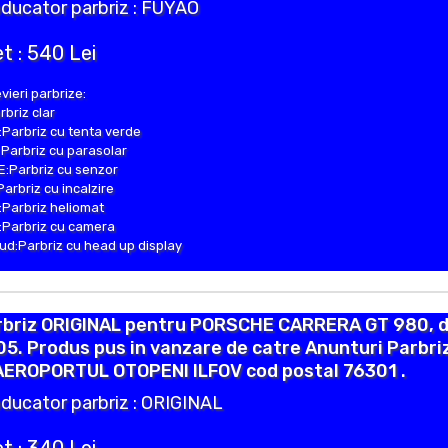
ducator parbriz : FUYAO
t : 540 Lei
vieri parbrize:
rbriz clar
Parbriz cu tenta verde
Parbriz cu parasolar
:Parbriz cu senzor
Parbriz cu incalzire
Parbriz heliomat
Parbriz cu camera
d:Parbriz cu head up display
rbriz ORIGINAL pentru PORSCHE CARRERA GT 980, d
5. Produs pus in vanzare de catre Anunturi Parbri
 AEROPORTUL OTOPENI ILFOV cod postal 76301 .
ducator parbriz : ORIGINAL