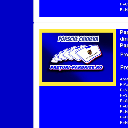
P+C:
P+Hu
Pa
din
Par
Pro
Pre
Abre
P:Pa
P+V:
P+S:
P+SE
P+I:
P+H:
P+C:
P+Hu