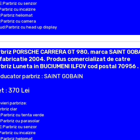
:Parbriz cu senzor
Parbriz cu incalzire
Parbriz heliomat
Parbriz cu camera
d:Parbriz cu head up display
rbriz PORSCHE CARRERA GT 980, marca SAINT GOBA
fabricatie 2004. Produs comercializat de catre
briz Luneta in BUCIUMENI ILFOV cod postal 70956 .
ducator parbriz : SAINT GOBAIN
t : 370 Lei
vieri parbrize:
rbriz clar
Parbriz cu tenta verde
Parbriz cu parasolar
:Parbriz cu senzor
Parbriz cu incalzire
Parbriz heliomat