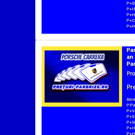
P+SE
P+I:
P+H:
P+C:
P+Hu
Pa
an 
Par
Pro
Pre
Abre
P:Pa
P+V:
P+S:
P+SE
P+I:
P+H: