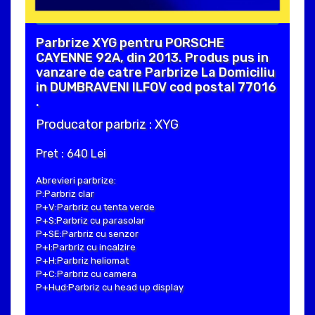
Parbrize XYG pentru PORSCHE
CAYENNE 92A, din 2013. Produs pus in
vanzare de catre Parbrize La Domiciliu
in DUMBRAVENI ILFOV cod postal 77016
.
Producator parbriz : XYG
Pret : 640 Lei
Abrevieri parbrize:
P:Parbriz clar
P+V:Parbriz cu tenta verde
P+S:Parbriz cu parasolar
P+SE:Parbriz cu senzor
P+I:Parbriz cu incalzire
P+H:Parbriz heliomat
P+C:Parbriz cu camera
P+Hud:Parbriz cu head up display