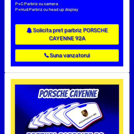
P+C:Parbriz cu camera
P+Hud:Parbriz cu head up display
Solicita pret parbriz PORSCHE
CAYENNE 92A
Suna vanzatorul