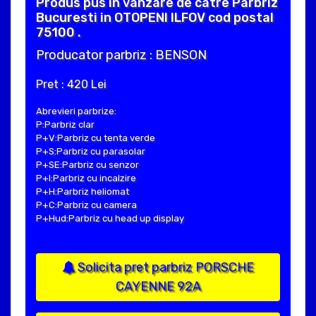
Produs pus in vanzare de catre Parbriz
Bucuresti in OTOPENI ILFOV cod postal
75100 .
Producator parbriz : BENSON
Pret : 420 Lei
Abrevieri parbrize:
P:Parbriz clar
P+V:Parbriz cu tenta verde
P+S:Parbriz cu parasolar
P+SE:Parbriz cu senzor
P+I:Parbriz cu incalzire
P+H:Parbriz heliomat
P+C:Parbriz cu camera
P+Hud:Parbriz cu head up display
Solicita pret parbriz PORSCHE
CAYENNE 92A