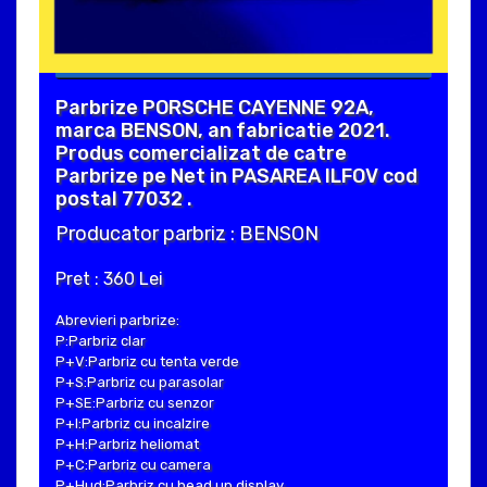
Parbrize PORSCHE CAYENNE 92A,
marca BENSON, an fabricatie 2021.
Produs comercializat de catre
Parbrize pe Net in PASAREA ILFOV cod
postal 77032 .
Producator parbriz : BENSON
Pret : 360 Lei
Abrevieri parbrize:
P:Parbriz clar
P+V:Parbriz cu tenta verde
P+S:Parbriz cu parasolar
P+SE:Parbriz cu senzor
P+I:Parbriz cu incalzire
P+H:Parbriz heliomat
P+C:Parbriz cu camera
P+Hud:Parbriz cu head up display