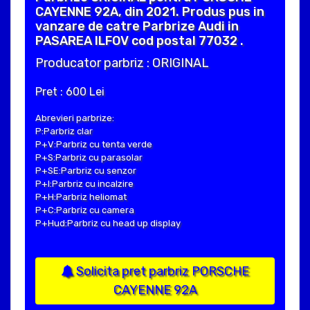
CAYENNE 92A, din 2021. Produs pus in
vanzare de catre Parbrize Audi in
PASAREA ILFOV cod postal 77032 .
Producator parbriz : ORIGINAL
Pret : 600 Lei
Abrevieri parbrize:
P:Parbriz clar
P+V:Parbriz cu tenta verde
P+S:Parbriz cu parasolar
P+SE:Parbriz cu senzor
P+I:Parbriz cu incalzire
P+H:Parbriz heliomat
P+C:Parbriz cu camera
P+Hud:Parbriz cu head up display
Solicita pret parbriz PORSCHE
CAYENNE 92A