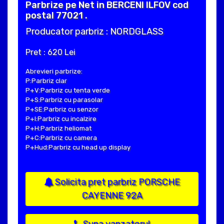
Parbrize pe Net in BERCENI ILFOV cod
postal 77021 .
Producator parbriz : NORDGLASS
Pret : 620 Lei
Abrevieri parbrize:
P:Parbriz clar
P+V:Parbriz cu tenta verde
P+S:Parbriz cu parasolar
P+SE:Parbriz cu senzor
P+I:Parbriz cu incalzire
P+H:Parbriz heliomat
P+C:Parbriz cu camera
P+Hud:Parbriz cu head up display
Solicita pret parbriz PORSCHE
CAYENNE 92A