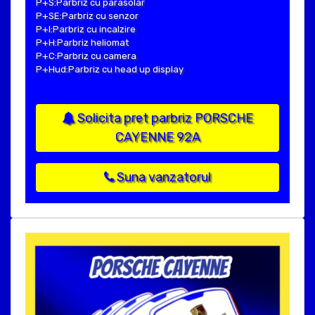
P+S:Parbriz cu parasolar
P+SE:Parbriz cu senzor
P+I:Parbriz cu incalzire
P+H:Parbriz heliomat
P+C:Parbriz cu camera
P+Hud:Parbriz cu head up display
Solicita pret parbriz PORSCHE
CAYENNE 92A
Suna vanzatorul