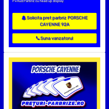
P+Hud:Parbriz cu head up display
Solicita pret parbriz PORSCHE
CAYENNE 92A
Suna vanzatorul