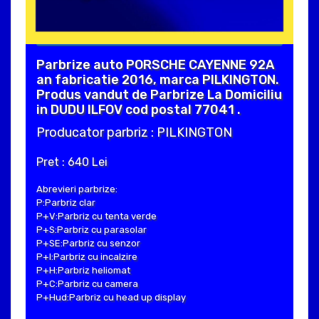
Parbrize auto PORSCHE CAYENNE 92A
an fabricatie 2016, marca PILKINGTON.
Produs vandut de Parbrize La Domiciliu
in DUDU ILFOV cod postal 77041 .
Producator parbriz : PILKINGTON
Pret : 640 Lei
Abrevieri parbrize:
P:Parbriz clar
P+V:Parbriz cu tenta verde
P+S:Parbriz cu parasolar
P+SE:Parbriz cu senzor
P+I:Parbriz cu incalzire
P+H:Parbriz heliomat
P+C:Parbriz cu camera
P+Hud:Parbriz cu head up display