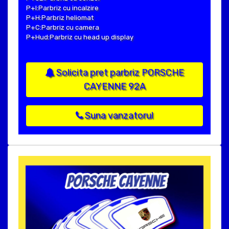
P+I:Parbriz cu incalzire
P+H:Parbriz heliomat
P+C:Parbriz cu camera
P+Hud:Parbriz cu head up display
Solicita pret parbriz PORSCHE
CAYENNE 92A
Suna vanzatorul