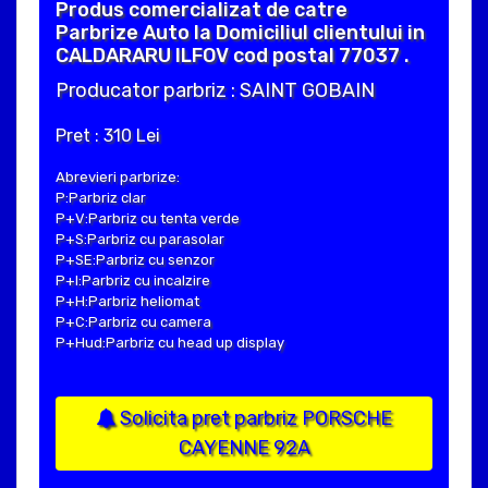
Produs comercializat de catre
Parbrize Auto la Domiciliul clientului in
CALDARARU ILFOV cod postal 77037 .
Producator parbriz : SAINT GOBAIN
Pret : 310 Lei
Abrevieri parbrize:
P:Parbriz clar
P+V:Parbriz cu tenta verde
P+S:Parbriz cu parasolar
P+SE:Parbriz cu senzor
P+I:Parbriz cu incalzire
P+H:Parbriz heliomat
P+C:Parbriz cu camera
P+Hud:Parbriz cu head up display
Solicita pret parbriz PORSCHE
CAYENNE 92A