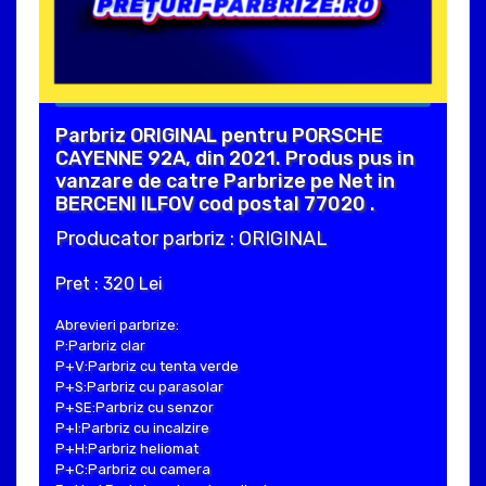
Parbriz ORIGINAL pentru PORSCHE
CAYENNE 92A, din 2021. Produs pus in
vanzare de catre Parbrize pe Net in
BERCENI ILFOV cod postal 77020 .
Producator parbriz : ORIGINAL
Pret : 320 Lei
Abrevieri parbrize:
P:Parbriz clar
P+V:Parbriz cu tenta verde
P+S:Parbriz cu parasolar
P+SE:Parbriz cu senzor
P+I:Parbriz cu incalzire
P+H:Parbriz heliomat
P+C:Parbriz cu camera