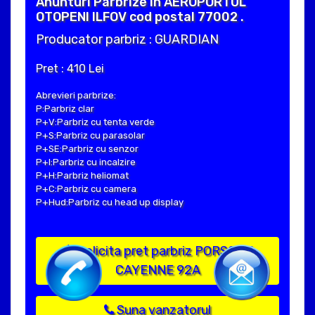
Anunturi Parbrize in AEROPORTUL
OTOPENI ILFOV cod postal 77002 .
Producator parbriz : GUARDIAN
Pret : 410 Lei
Abrevieri parbrize:
P:Parbriz clar
P+V:Parbriz cu tenta verde
P+S:Parbriz cu parasolar
P+SE:Parbriz cu senzor
P+I:Parbriz cu incalzire
P+H:Parbriz heliomat
P+C:Parbriz cu camera
P+Hud:Parbriz cu head up display
Solicita pret parbriz PORSCHE
CAYENNE 92A
Suna vanzatorul