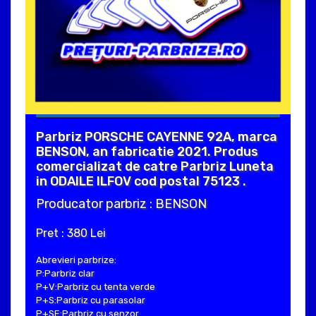
Parbriz PORSCHE CAYENNE 92A, marca
BENSON, an fabricatie 2021. Produs
comercializat de catre Parbriz Luneta
in ODAILE ILFOV cod postal 75123 .
Producator parbriz : BENSON
Pret : 380 Lei
Abrevieri parbrize:
P:Parbriz clar
P+V:Parbriz cu tenta verde
P+S:Parbriz cu parasolar
P+SE:Parbriz cu senzor