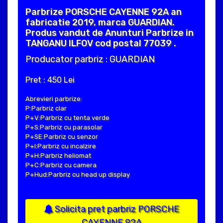
Parbrize PORSCHE CAYENNE 92A an
fabricatie 2019, marca GUARDIAN.
Produs vandut de Anunturi Parbrize in
TANGANU ILFOV cod postal 77039 .
Producator parbriz : GUARDIAN
Pret : 450 Lei
Abrevieri parbrize:
P:Parbriz clar
P+V:Parbriz cu tenta verde
P+S:Parbriz cu parasolar
P+SE:Parbriz cu senzor
P+I:Parbriz cu incalzire
P+H:Parbriz heliomat
P+C:Parbriz cu camera
P+Hud:Parbriz cu head up display
Solicita pret parbriz PORSCHE
CAYENNE 92A