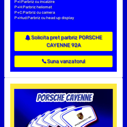
P+I:Parbriz cu incalzire
P+H:Parbriz heliomat
P+C:Parbriz cu camera
P+Hud:Parbriz cu head up display
Solicita pret parbriz PORSCHE
CAYENNE 92A
Suna vanzatorul