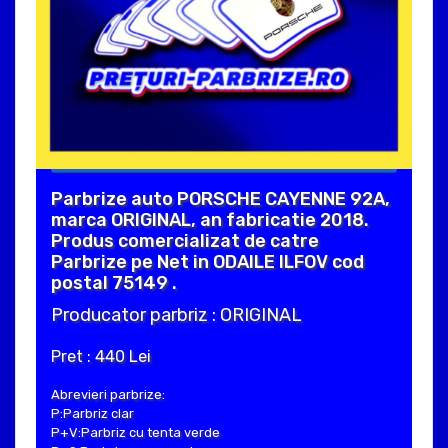
Parbrize auto PORSCHE CAYENNE 92A,
marca ORIGINAL, an fabricatie 2018.
Produs comercializat de catre
Parbrize pe Net in ODAILE ILFOV cod
postal 75149 .
Producator parbriz : ORIGINAL
Pret : 440 Lei
Abrevieri parbrize:
P:Parbriz clar
P+V:Parbriz cu tenta verde