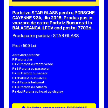
Parbrize STAR GLASS pentru PORSCHE
CAYENNE 92A, din 2018. Produs pus in
vanzare de catre Parbriz Bucuresti in
BALACEANCA ILFOV cod postal 77036 .
Producator parbriz : STAR GLASS
Pret : 500 Lei
Abrevieri parbrize:
P:Parbriz clar
P+V:Parbriz cu tenta verde
P+S:Parbriz cu parasolar
P+SE:Parbriz cu senzor
P+I:Parbriz cu incalzire
P+H:Parbriz heliomat
P+C:Parbriz cu camera
P+Hud:Parbriz cu head up display