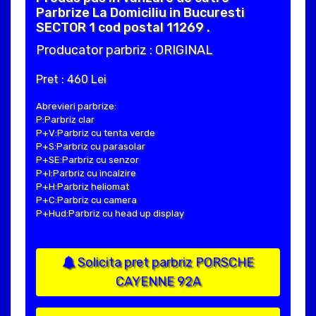
Parbrize La Domiciliu in Bucuresti
SECTOR 1 cod postal 11269 .
Producator parbriz : ORIGINAL
Pret : 460 Lei
Abrevieri parbrize:
P:Parbriz clar
P+V:Parbriz cu tenta verde
P+S:Parbriz cu parasolar
P+SE:Parbriz cu senzor
P+I:Parbriz cu incalzire
P+H:Parbriz heliomat
P+C:Parbriz cu camera
P+Hud:Parbriz cu head up display
Solicita pret parbriz PORSCHE
CAYENNE 92A