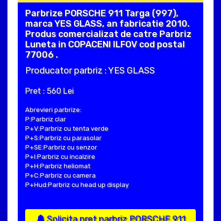
Parbrize PORSCHE 911 Targa (997),
marca YES GLASS, an fabricatie 2010.
Produs comercializat de catre Parbriz
Luneta in COPACENI ILFOV cod postal
77006 .
Producator parbriz : YES GLASS
Pret : 560 Lei
Abrevieri parbrize:
P:Parbriz clar
P+V:Parbriz cu tenta verde
P+S:Parbriz cu parasolar
P+SE:Parbriz cu senzor
P+I:Parbriz cu incalzire
P+H:Parbriz heliomat
P+C:Parbriz cu camera
P+Hud:Parbriz cu head up display
Solicita pret parbriz PORSCHE 911