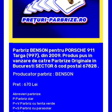
Parbriz BENSON pentru PORSCHE 911
Targa (997), din 2009. Produs pus in
vanzare de catre Parbrize Originale in
Bucuresti SECTOR 6 cod postal 67828 .
Producator parbriz : BENSON
Pret : 670 Lei
Abrevieri parbrize:
P:Parbriz clar
P+V:Parbriz cu tenta verde
P+S:Parbriz cu parasolar