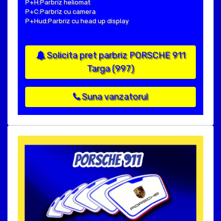
P+H:Parbriz heliomat
P+C:Parbriz cu camera
P+Hud:Parbriz cu head up display
Solicita pret parbriz PORSCHE 911
Targa (997)
Suna vanzatorul