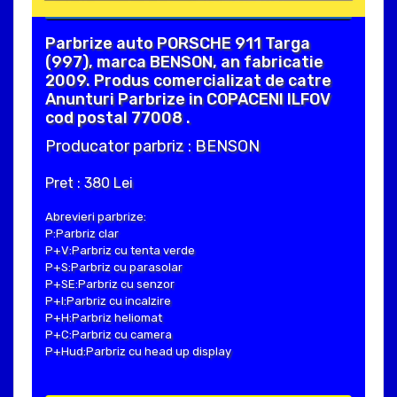
Parbrize auto PORSCHE 911 Targa
(997), marca BENSON, an fabricatie
2009. Produs comercializat de catre
Anunturi Parbrize in COPACENI ILFOV
cod postal 77008 .
Producator parbriz : BENSON
Pret : 380 Lei
Abrevieri parbrize:
P:Parbriz clar
P+V:Parbriz cu tenta verde
P+S:Parbriz cu parasolar
P+SE:Parbriz cu senzor
P+I:Parbriz cu incalzire
P+H:Parbriz heliomat
P+C:Parbriz cu camera
P+Hud:Parbriz cu head up display