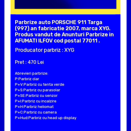
Parbrize auto PORSCHE 911 Targa
(997) an fabricatie 2007, marca XYG.
Produs vandut de Anunturi Parbrize in
AFUMATI ILFOV cod postal 77011 .
Producator parbriz : XYG
Pret : 470 Lei
Abrevieri parbrize:
P:Parbriz clar
P+V:Parbriz cu tenta verde
P+S:Parbriz cu parasolar
P+SE:Parbriz cu senzor
P+I:Parbriz cu incalzire
P+H:Parbriz heliomat
P+C:Parbriz cu camera
P+Hud:Parbriz cu head up display