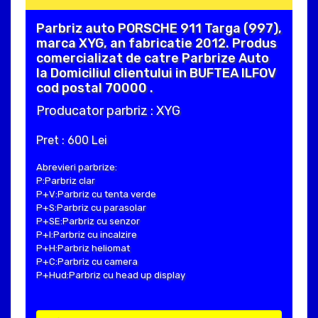
Parbriz auto PORSCHE 911 Targa (997),
marca XYG, an fabricatie 2012. Produs
comercializat de catre Parbrize Auto
la Domiciliul clientului in BUFTEA ILFOV
cod postal 70000 .
Producator parbriz : XYG
Pret : 600 Lei
Abrevieri parbrize:
P:Parbriz clar
P+V:Parbriz cu tenta verde
P+S:Parbriz cu parasolar
P+SE:Parbriz cu senzor
P+I:Parbriz cu incalzire
P+H:Parbriz heliomat
P+C:Parbriz cu camera
P+Hud:Parbriz cu head up display