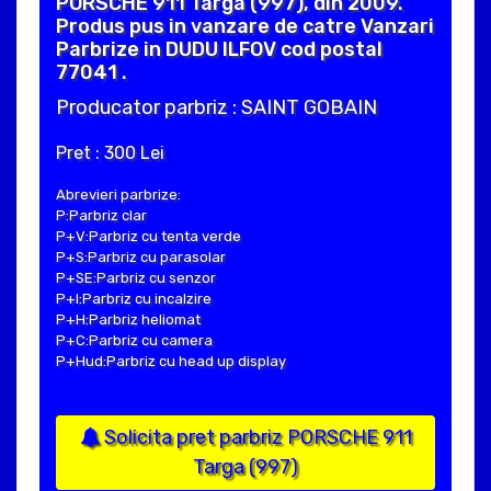
PORSCHE 911 Targa (997), din 2009.
Produs pus in vanzare de catre Vanzari
Parbrize in DUDU ILFOV cod postal
77041 .
Producator parbriz : SAINT GOBAIN
Pret : 300 Lei
Abrevieri parbrize:
P:Parbriz clar
P+V:Parbriz cu tenta verde
P+S:Parbriz cu parasolar
P+SE:Parbriz cu senzor
P+I:Parbriz cu incalzire
P+H:Parbriz heliomat
P+C:Parbriz cu camera
P+Hud:Parbriz cu head up display
Solicita pret parbriz PORSCHE 911
Targa (997)