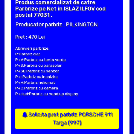
Produs comercializat de catre
Parbrize pe Net in ISLAZ ILFOV cod
postal 77031 .
Producator parbriz : PILKINGTON
Pret : 470 Lei
Abrevieri parbrize:
P:Parbriz clar
P+V:Parbriz cu tenta verde
P+S:Parbriz cu parasolar
P+SE:Parbriz cu senzor
P+I:Parbriz cu incalzire
P+H:Parbriz heliomat
P+C:Parbriz cu camera
P+Hud:Parbriz cu head up display
Solicita pret parbriz PORSCHE 911
Targa (997)