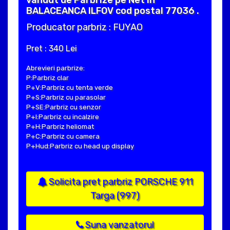
vandut de Parbrize pe Net in
BALACEANCA ILFOV cod postal 77036 .
Producator parbriz : FUYAO
Pret : 340 Lei
Abrevieri parbrize:
P:Parbriz clar
P+V:Parbriz cu tenta verde
P+S:Parbriz cu parasolar
P+SE:Parbriz cu senzor
P+I:Parbriz cu incalzire
P+H:Parbriz heliomat
P+C:Parbriz cu camera
P+Hud:Parbriz cu head up display
Solicita pret parbriz PORSCHE 911
Targa (997)
Suna vanzatorul