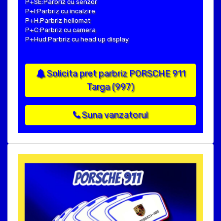
P+SE:Parbriz cu senzor
P+I:Parbriz cu incalzire
P+H:Parbriz heliomat
P+C:Parbriz cu camera
P+Hud:Parbriz cu head up display
Solicita pret parbriz PORSCHE 911
Targa (997)
Suna vanzatorul