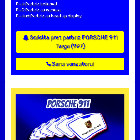
P+H:Parbriz heliomat
P+C:Parbriz cu camera
P+Hud:Parbriz cu head up display
Solicita pret parbriz PORSCHE 911
Targa (997)
Suna vanzatorul