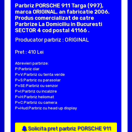
Parbriz PORSCHE 911 Targa (997),
marca ORIGINAL, an fabricatie 2006.
Produs comercializat de catre
Parbrize La Domiciliu in Bucuresti
SECTOR 4 cod postal 41166 .
Producator parbriz : ORIGINAL
Pret : 410 Lei
Abrevieri parbrize:
P:Parbriz clar
P+V:Parbriz cu tenta verde
P+S:Parbriz cu parasolar
P+SE:Parbriz cu senzor
P+I:Parbriz cu incalzire
P+H:Parbriz heliomat
P+C:Parbriz cu camera
P+Hud:Parbriz cu head up display
Solicita pret parbriz PORSCHE 911