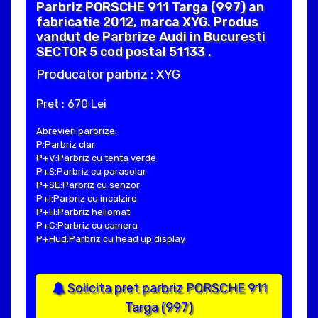
Parbriz PORSCHE 911 Targa (997) an
fabricatie 2012, marca XYG. Produs
vandut de Parbrize Audi in Bucuresti
SECTOR 5 cod postal 51133 .
Producator parbriz : XYG
Pret : 670 Lei
Abrevieri parbrize:
P:Parbriz clar
P+V:Parbriz cu tenta verde
P+S:Parbriz cu parasolar
P+SE:Parbriz cu senzor
P+I:Parbriz cu incalzire
P+H:Parbriz heliomat
P+C:Parbriz cu camera
P+Hud:Parbriz cu head up display
Solicita pret parbriz PORSCHE 911
Targa (997)