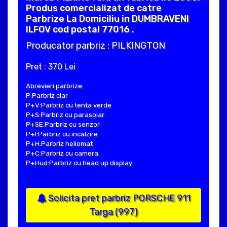
Produs comercializat de catre
Parbrize La Domiciliu in DUMBRAVENI
ILFOV cod postal 77016 .
Producator parbriz : PILKINGTON
Pret : 370 Lei
Abrevieri parbrize:
P:Parbriz clar
P+V:Parbriz cu tenta verde
P+S:Parbriz cu parasolar
P+SE:Parbriz cu senzor
P+I:Parbriz cu incalzire
P+H:Parbriz heliomat
P+C:Parbriz cu camera
P+Hud:Parbriz cu head up display
Solicita pret parbriz PORSCHE 911
Targa (997)