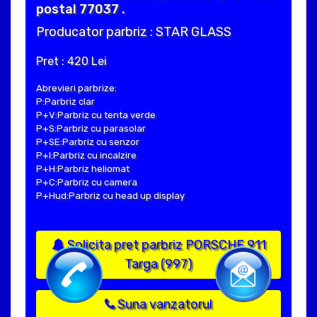
postal 77037 .
Producator parbriz : STAR GLASS
Pret : 420 Lei
Abrevieri parbrize:
P:Parbriz clar
P+V:Parbriz cu tenta verde
P+S:Parbriz cu parasolar
P+SE:Parbriz cu senzor
P+I:Parbriz cu incalzire
P+H:Parbriz heliomat
P+C:Parbriz cu camera
P+Hud:Parbriz cu head up display
Solicita pret parbriz PORSCHE 911
Targa (997)
Suna vanzatorul