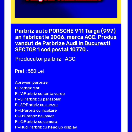
Parbriz auto PORSCHE 911 Targa (997)
an fabricatie 2006, marca AGC. Produs
vandut de Parbrize Audi in Bucuresti
SECTOR 1 cod postal 10770 .
Producator parbriz : AGC
Pret : 550 Lei
Abrevieri parbrize:
P:Parbriz clar
P+V:Parbriz cu tenta verde
P+S:Parbriz cu parasolar
P+SE:Parbriz cu senzor
P+I:Parbriz cu incalzire
P+H:Parbriz heliomat
P+C:Parbriz cu camera
P+Hud:Parbriz cu head up display