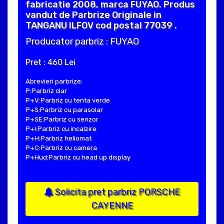
fabricatie 2008, marca FUYAO. Produs
vandut de Parbrize Originale in
TANGANU ILFOV cod postal 77039 .
Producator parbriz : FUYAO
Pret : 460 Lei
Abrevieri parbrize:
P:Parbriz clar
P+V:Parbriz cu tenta verde
P+S:Parbriz cu parasolar
P+SE:Parbriz cu senzor
P+I:Parbriz cu incalzire
P+H:Parbriz heliomat
P+C:Parbriz cu camera
P+Hud:Parbriz cu head up display
Solicita pret parbriz PORSCHE
CAYENNE