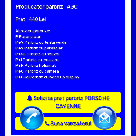
Producator parbriz : AGC
Pret : 440 Lei
Abrevieri parbrize:
P:Parbriz clar
P+V:Parbriz cu tenta verde
P+S:Parbriz cu parasolar
P+SE:Parbriz cu senzor
P+I:Parbriz cu incalzire
P+H:Parbriz heliomat
P+C:Parbriz cu camera
P+Hud:Parbriz cu head up display
Solicita pret parbriz PORSCHE
CAYENNE
Suna vanzatorul