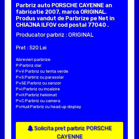
Parbriz auto PORSCHE CAYENNE an
fabricatie 2007, marca ORIGINAL.
Produs vandut de Parbrize pe Net in
CHIAJNA ILFOV cod postal 77040 .
Producator parbriz : ORIGINAL
Pret : 520 Lei
Abrevieri parbrize:
P:Parbriz clar
P+V:Parbriz cu tenta verde
P+S:Parbriz cu parasolar
P+SE:Parbriz cu senzor
P+I:Parbriz cu incalzire
P+H:Parbriz heliomat
P+C:Parbriz cu camera
P+Hud:Parbriz cu head up display
Solicita pret parbriz PORSCHE
CAYENNE