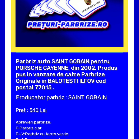
Parbriz auto SAINT GOBAIN pentru
PORSCHE CAYENNE, din 2002. Produs
pus in vanzare de catre Parbrize
Originale in BALOTESTI ILFOV cod
postal 77015 .
Producator parbriz : SAINT GOBAIN
Pret : 540 Lei
Abrevieri parbrize:
P:Parbriz clar
P+V:Parbriz cu tenta verde