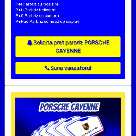
P+I:Parbriz cu incalzire
P+H:Parbriz heliomat
P+C:Parbriz cu camera
P+Hud:Parbriz cu head up display
Solicita pret parbriz PORSCHE
CAYENNE
Suna vanzatorul