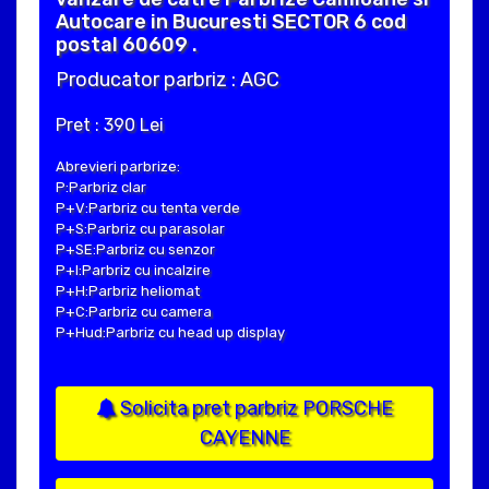
Autocare in Bucuresti SECTOR 6 cod
postal 60609 .
Producator parbriz : AGC
Pret : 390 Lei
Abrevieri parbrize:
P:Parbriz clar
P+V:Parbriz cu tenta verde
P+S:Parbriz cu parasolar
P+SE:Parbriz cu senzor
P+I:Parbriz cu incalzire
P+H:Parbriz heliomat
P+C:Parbriz cu camera
P+Hud:Parbriz cu head up display
Solicita pret parbriz PORSCHE
CAYENNE