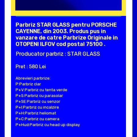
Parbriz STAR GLASS pentru PORSCHE
CAYENNE, din 2003. Produs pus in
vanzare de catre Parbrize Originale in
OTOPENI ILFOV cod postal 75100 .
Producator parbriz : STAR GLASS
Pret : 580 Lei
Abrevieri parbrize:
P:Parbriz clar
P+V:Parbriz cu tenta verde
P+S:Parbriz cu parasolar
P+SE:Parbriz cu senzor
P+I:Parbriz cu incalzire
P+H:Parbriz heliomat
P+C:Parbriz cu camera
P+Hud:Parbriz cu head up display