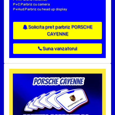
P+C:Parbriz cu camera
P+Hud:Parbriz cu head up display
Solicita pret parbriz PORSCHE
CAYENNE
Suna vanzatorul