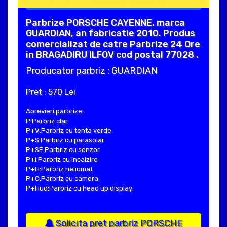
Parbrize PORSCHE CAYENNE, marca
GUARDIAN, an fabricatie 2010. Produs
comercializat de catre Parbrize 24 Ore
in BRAGADIRU ILFOV cod postal 77028 .
Producator parbriz : GUARDIAN
Pret : 570 Lei
Abrevieri parbrize:
P:Parbriz clar
P+V:Parbriz cu tenta verde
P+S:Parbriz cu parasolar
P+SE:Parbriz cu senzor
P+I:Parbriz cu incalzire
P+H:Parbriz heliomat
P+C:Parbriz cu camera
P+Hud:Parbriz cu head up display
Solicita pret parbriz PORSCHE