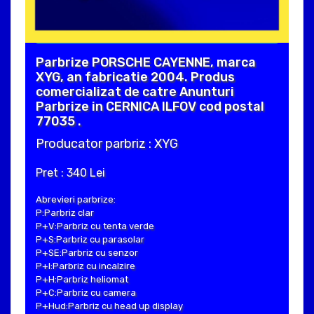
Parbrize PORSCHE CAYENNE, marca
XYG, an fabricatie 2004. Produs
comercializat de catre Anunturi
Parbrize in CERNICA ILFOV cod postal
77035 .
Producator parbriz : XYG
Pret : 340 Lei
Abrevieri parbrize:
P:Parbriz clar
P+V:Parbriz cu tenta verde
P+S:Parbriz cu parasolar
P+SE:Parbriz cu senzor
P+I:Parbriz cu incalzire
P+H:Parbriz heliomat
P+C:Parbriz cu camera
P+Hud:Parbriz cu head up display