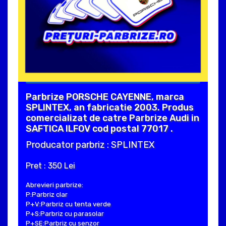
Parbrize PORSCHE CAYENNE, marca
SPLINTEX, an fabricatie 2003. Produs
comercializat de catre Parbrize Audi in
SAFTICA ILFOV cod postal 77017 .
Producator parbriz : SPLINTEX
Pret : 350 Lei
Abrevieri parbrize:
P:Parbriz clar
P+V:Parbriz cu tenta verde
P+S:Parbriz cu parasolar
P+SE:Parbriz cu senzor