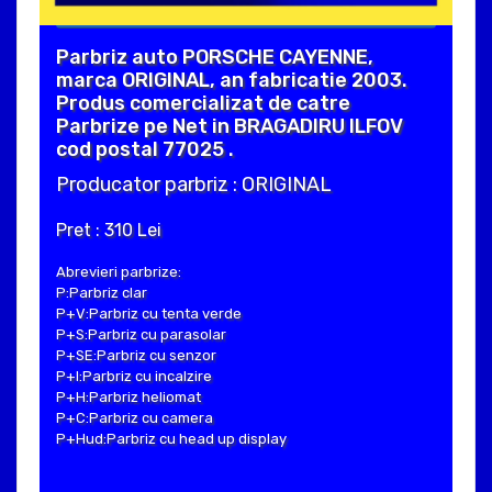
Parbriz auto PORSCHE CAYENNE,
marca ORIGINAL, an fabricatie 2003.
Produs comercializat de catre
Parbrize pe Net in BRAGADIRU ILFOV
cod postal 77025 .
Producator parbriz : ORIGINAL
Pret : 310 Lei
Abrevieri parbrize:
P:Parbriz clar
P+V:Parbriz cu tenta verde
P+S:Parbriz cu parasolar
P+SE:Parbriz cu senzor
P+I:Parbriz cu incalzire
P+H:Parbriz heliomat
P+C:Parbriz cu camera
P+Hud:Parbriz cu head up display