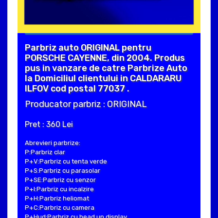
Parbriz auto ORIGINAL pentru
PORSCHE CAYENNE, din 2004. Produs
pus in vanzare de catre Parbrize Auto
la Domiciliul clientului in CALDARARU
ILFOV cod postal 77037 .
Producator parbriz : ORIGINAL
Pret : 360 Lei
Abrevieri parbrize:
P:Parbriz clar
P+V:Parbriz cu tenta verde
P+S:Parbriz cu parasolar
P+SE:Parbriz cu senzor
P+I:Parbriz cu incalzire
P+H:Parbriz heliomat
P+C:Parbriz cu camera
P+Hud:Parbriz cu head up display