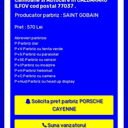
ILFOV cod postal 77037 .
Producator parbriz : SAINT GOBAIN
Pret : 570 Lei
Abrevieri parbrize:
P:Parbriz clar
P+V:Parbriz cu tenta verde
P+S:Parbriz cu parasolar
P+SE:Parbriz cu senzor
P+I:Parbriz cu incalzire
P+H:Parbriz heliomat
P+C:Parbriz cu camera
P+Hud:Parbriz cu head up display
Solicita pret parbriz PORSCHE
CAYENNE
Suna vanzatorul