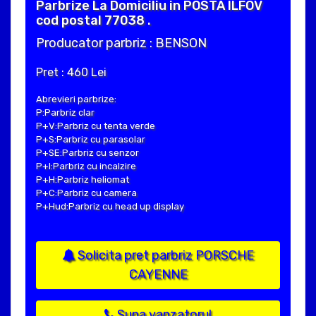
Parbrize La Domiciliu in POSTA ILFOV
cod postal 77038 .
Producator parbriz : BENSON
Pret : 460 Lei
Abrevieri parbrize:
P:Parbriz clar
P+V:Parbriz cu tenta verde
P+S:Parbriz cu parasolar
P+SE:Parbriz cu senzor
P+I:Parbriz cu incalzire
P+H:Parbriz heliomat
P+C:Parbriz cu camera
P+Hud:Parbriz cu head up display
Solicita pret parbriz PORSCHE
CAYENNE
Suna vanzatorul