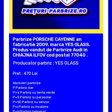
Parbrize PORSCHE CAYENNE an
fabricatie 2009, marca YES GLASS.
Produs vandut de Parbrize Audi in
CHIAJNA ILFOV cod postal 77040 .
Producator parbriz : YES GLASS
Pret : 470 Lei
Abrevieri parbrize:
P:Parbriz clar
P+V:Parbriz cu tenta verde
P+S:Parbriz cu parasolar
P+SE:Parbriz cu senzor
P+I:Parbriz cu incalzire
P+H:Parbriz heliomat