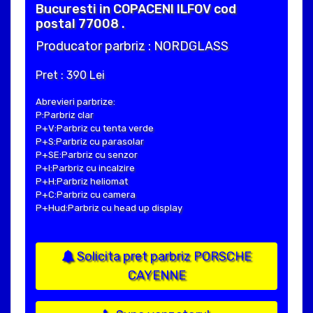
Bucuresti in COPACENI ILFOV cod
postal 77008 .
Producator parbriz : NORDGLASS
Pret : 390 Lei
Abrevieri parbrize:
P:Parbriz clar
P+V:Parbriz cu tenta verde
P+S:Parbriz cu parasolar
P+SE:Parbriz cu senzor
P+I:Parbriz cu incalzire
P+H:Parbriz heliomat
P+C:Parbriz cu camera
P+Hud:Parbriz cu head up display
Solicita pret parbriz PORSCHE
CAYENNE