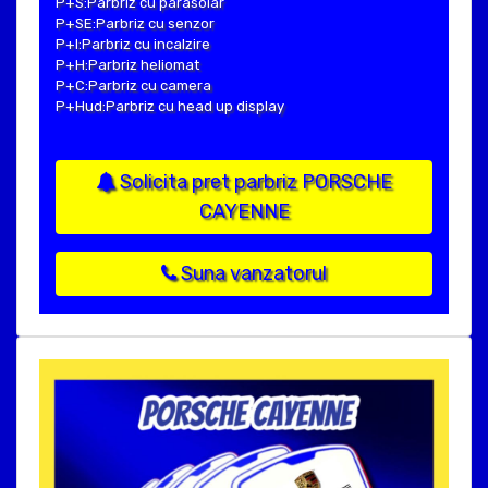
P+S:Parbriz cu parasolar
P+SE:Parbriz cu senzor
P+I:Parbriz cu incalzire
P+H:Parbriz heliomat
P+C:Parbriz cu camera
P+Hud:Parbriz cu head up display
Solicita pret parbriz PORSCHE
CAYENNE
Suna vanzatorul