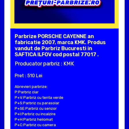
Parbrize PORSCHE CAYENNE an
fabricatie 2007, marca KMK. Produs
vandut de Parbriz Bucuresti in
SAFTICA ILFOV cod postal 77017 .
Producator parbriz : KMK
Pret : 510 Lei
Abrevieri parbrize:
P:Parbriz clar
P+V:Parbriz cu tenta verde
P+S:Parbriz cu parasolar
P+SE:Parbriz cu senzor
P+I:Parbriz cu incalzire
P+H:Parbriz heliomat
P+C:Parbriz cu camera