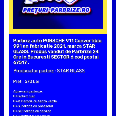
Parbriz auto PORSCHE 911 Convertible
991 an fabricatie 2021, marca STAR
GLASS. Produs vandut de Parbrize 24
Ore in Bucuresti SECTOR 6 cod postal
67517 .
Producator parbriz : STAR GLASS
Pret : 670 Lei
Abrevieri parbrize:
P:Parbriz clar
P+V:Parbriz cu tenta verde
P+S:Parbriz cu parasolar
P+SE:Parbriz cu senzor
P+I:Parbriz cu incalzire