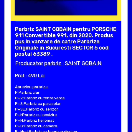
Parbriz SAINT GOBAIN pentru PORSCHE
911 Convertible 991, din 2020. Produs
pus in vanzare de catre Parbrize
Originale in Bucuresti SECTOR 6 cod
postal 63389 .
Producator parbriz : SAINT GOBAIN
Pret : 490 Lei
Abrevieri parbrize:
P:Parbriz clar
P+V:Parbriz cu tenta verde
P+S:Parbriz cu parasolar
P+SE:Parbriz cu senzor
P+I:Parbriz cu incalzire
P+H:Parbriz heliomat
P+C:Parbriz cu camera
P+Hud:Parbriz cu head up display