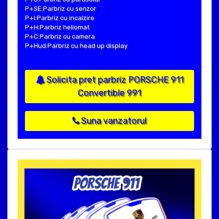
P+SE:Parbriz cu senzor
P+I:Parbriz cu incalzire
P+H:Parbriz heliomat
P+C:Parbriz cu camera
P+Hud:Parbriz cu head up display
Solicita pret parbriz PORSCHE 911
Convertible 991
Suna vanzatorul