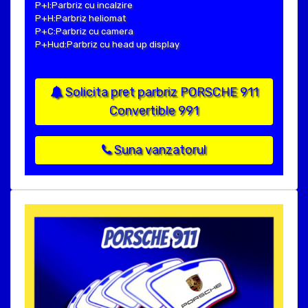
P+I:Parbriz cu incalzire
P+H:Parbriz heliomat
P+C:Parbriz cu camera
P+Hud:Parbriz cu head up display
Solicita pret parbriz PORSCHE 911
Convertible 991
Suna vanzatorul