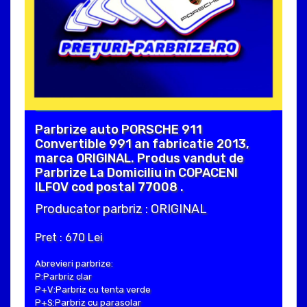
Parbrize auto PORSCHE 911
Convertible 991 an fabricatie 2013,
marca ORIGINAL. Produs vandut de
Parbrize La Domiciliu in COPACENI
ILFOV cod postal 77008 .
Producator parbriz : ORIGINAL
Pret : 670 Lei
Abrevieri parbrize:
P:Parbriz clar
P+V:Parbriz cu tenta verde
P+S:Parbriz cu parasolar