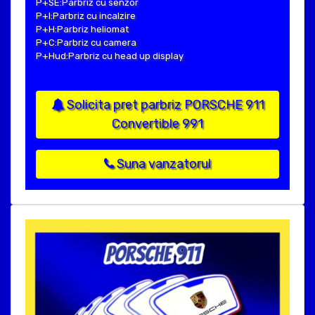
P+SE:Parbriz cu senzor
P+I:Parbriz cu incalzire
P+H:Parbriz heliomat
P+C:Parbriz cu camera
P+Hud:Parbriz cu head up display
Solicita pret parbriz PORSCHE 911
Convertible 991
Suna vanzatorul