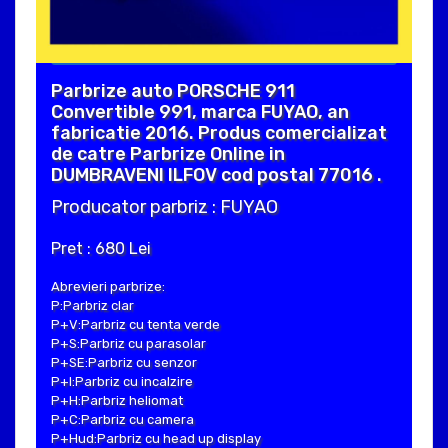
Parbrize auto PORSCHE 911
Convertible 991, marca FUYAO, an
fabricatie 2016. Produs comercializat
de catre Parbrize Online in
DUMBRAVENI ILFOV cod postal 77016 .
Producator parbriz : FUYAO
Pret : 680 Lei
Abrevieri parbrize:
P:Parbriz clar
P+V:Parbriz cu tenta verde
P+S:Parbriz cu parasolar
P+SE:Parbriz cu senzor
P+I:Parbriz cu incalzire
P+H:Parbriz heliomat
P+C:Parbriz cu camera
P+Hud:Parbriz cu head up display