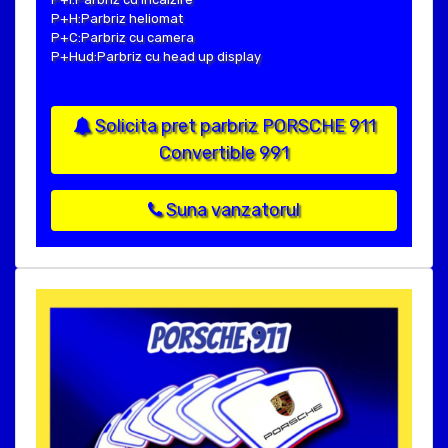
P+H:Parbriz heliomat
P+C:Parbriz cu camera
P+Hud:Parbriz cu head up display
Solicita pret parbriz PORSCHE 911
Convertible 991
Suna vanzatorul