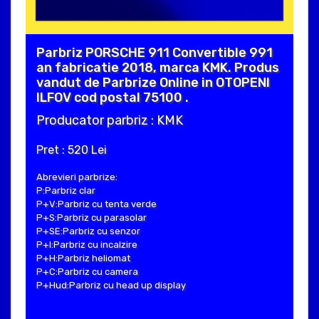
Parbriz PORSCHE 911 Convertible 991
an fabricatie 2018, marca KMK. Produs
vandut de Parbrize Online in OTOPENI
ILFOV cod postal 75100 .
Producator parbriz : KMK
Pret : 520 Lei
Abrevieri parbrize:
P:Parbriz clar
P+V:Parbriz cu tenta verde
P+S:Parbriz cu parasolar
P+SE:Parbriz cu senzor
P+I:Parbriz cu incalzire
P+H:Parbriz heliomat
P+C:Parbriz cu camera
P+Hud:Parbriz cu head up display