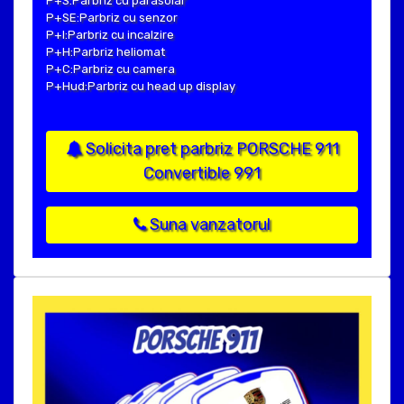
P+S:Parbriz cu parasolar
P+SE:Parbriz cu senzor
P+I:Parbriz cu incalzire
P+H:Parbriz heliomat
P+C:Parbriz cu camera
P+Hud:Parbriz cu head up display
Solicita pret parbriz PORSCHE 911
Convertible 991
Suna vanzatorul