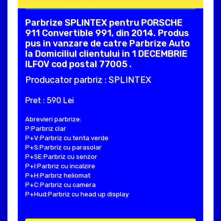
Parbrize SPLINTEX pentru PORSCHE
911 Convertible 991, din 2014. Produs
pus in vanzare de catre Parbrize Auto
la Domiciliul clientului in 1 DECEMBRIE
ILFOV cod postal 77005 .
Producator parbriz : SPLINTEX
Pret : 590 Lei
Abrevieri parbrize:
P:Parbriz clar
P+V:Parbriz cu tenta verde
P+S:Parbriz cu parasolar
P+SE:Parbriz cu senzor
P+I:Parbriz cu incalzire
P+H:Parbriz heliomat
P+C:Parbriz cu camera
P+Hud:Parbriz cu head up display