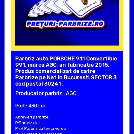
Parbriz auto PORSCHE 911 Convertible
991, marca AGC, an fabricatie 2015.
Produs comercializat de catre
Parbrize pe Net in Bucuresti SECTOR 3
cod postal 30241 .
Producator parbriz : AGC
Pret : 430 Lei
Abrevieri parbrize:
P:Parbriz clar
P+V:Parbriz cu tenta verde