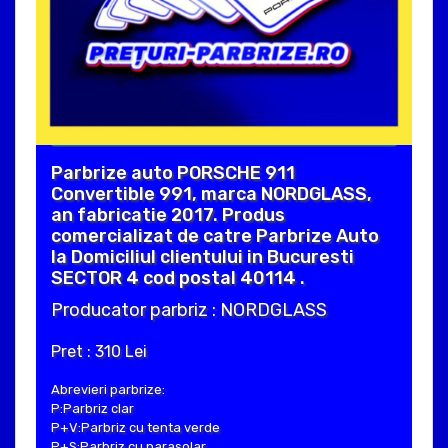
Parbrize auto PORSCHE 911
Convertible 991, marca NORDGLASS,
an fabricatie 2017. Produs
comercializat de catre Parbrize Auto
la Domiciliul clientului in Bucuresti
SECTOR 4 cod postal 40114 .
Producator parbriz : NORDGLASS
Pret : 310 Lei
Abrevieri parbrize:
P:Parbriz clar
P+V:Parbriz cu tenta verde
P+S:Parbriz cu parasolar