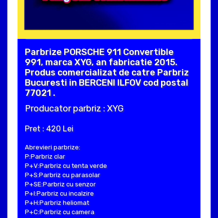
Parbrize PORSCHE 911 Convertible
991, marca XYG, an fabricatie 2015.
Produs comercializat de catre Parbriz
Bucuresti in BERCENI ILFOV cod postal
77021 .
Producator parbriz : XYG
Pret : 420 Lei
Abrevieri parbrize:
P:Parbriz clar
P+V:Parbriz cu tenta verde
P+S:Parbriz cu parasolar
P+SE:Parbriz cu senzor
P+I:Parbriz cu incalzire
P+H:Parbriz heliomat
P+C:Parbriz cu camera