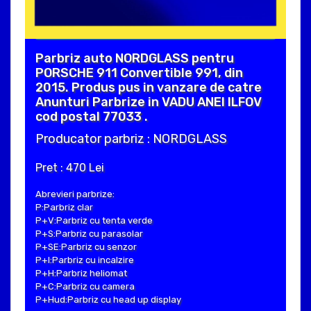
Parbriz auto NORDGLASS pentru
PORSCHE 911 Convertible 991, din
2015. Produs pus in vanzare de catre
Anunturi Parbrize in VADU ANEI ILFOV
cod postal 77033 .
Producator parbriz : NORDGLASS
Pret : 470 Lei
Abrevieri parbrize:
P:Parbriz clar
P+V:Parbriz cu tenta verde
P+S:Parbriz cu parasolar
P+SE:Parbriz cu senzor
P+I:Parbriz cu incalzire
P+H:Parbriz heliomat
P+C:Parbriz cu camera
P+Hud:Parbriz cu head up display