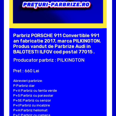
Parbriz PORSCHE 911 Convertible 991
an fabricatie 2017, marca PILKINGTON.
Produs vandut de Parbrize Audi in
BALOTESTI ILFOV cod postal 77015 .
Producator parbriz : PILKINGTON
Pret : 660 Lei
Abrevieri parbrize:
P:Parbriz clar
P+V:Parbriz cu tenta verde
P+S:Parbriz cu parasolar
P+SE:Parbriz cu senzor
P+I:Parbriz cu incalzire
P+H:Parbriz heliomat
P+C:Parbriz cu camera