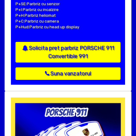
P+SE:Parbriz cu senzor
P+I:Parbriz cu incalzire
P+H:Parbriz heliomat
P+C:Parbriz cu camera
P+Hud:Parbriz cu head up display
Solicita pret parbriz PORSCHE 911
Convertible 991
Suna vanzatorul