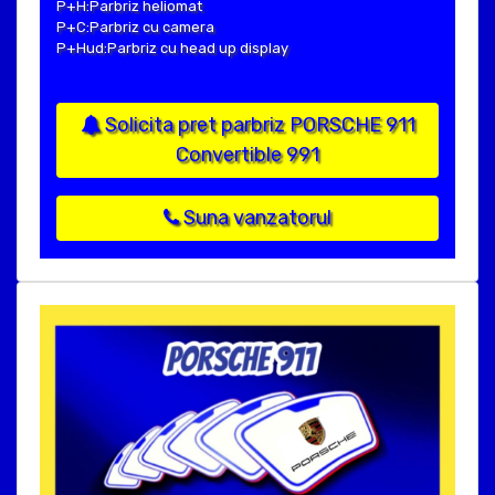
P+H:Parbriz heliomat
P+C:Parbriz cu camera
P+Hud:Parbriz cu head up display
Solicita pret parbriz PORSCHE 911
Convertible 991
Suna vanzatorul