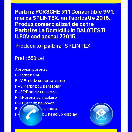
Parbriz PORSCHE 911 Convertible 991,
marca SPLINTEX, an fabricatie 2018.
Produs comercializat de catre
Parbrize La Domiciliu in BALOTESTI
ILFOV cod postal 77015 .
Producator parbriz : SPLINTEX
Pret : 550 Lei
Abrevieri parbrize:
P:Parbriz clar
P+V:Parbriz cu tenta verde
P+S:Parbriz cu parasolar
P+SE:Parbriz cu senzor
P+I:Parbriz cu incalzire
P+H:Parbriz heliomat
P+C:Parbriz cu camera
P+Hud:Parbriz cu head up display