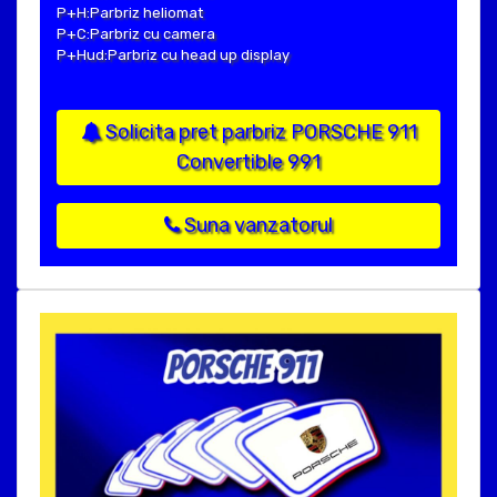
P+H:Parbriz heliomat
P+C:Parbriz cu camera
P+Hud:Parbriz cu head up display
Solicita pret parbriz PORSCHE 911
Convertible 991
Suna vanzatorul