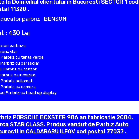
o la Domiciliul clientului in Bucuresti SECTOR 1 cod
tal 11320 .
ducator parbriz : BENSON
t : 430 Lei
vieri parbrize:
rbriz clar
Parbriz cu tenta verde
Parbriz cu parasolar
:Parbriz cu senzor
Parbriz cu incalzire
Parbriz heliomat
Parbriz cu camera
d:Parbriz cu head up display
rbriz PORSCHE BOXSTER 986 an fabricatie 2004,
rca STAR GLASS. Produs vandut de Parbiz Auto
uresti in CALDARARU ILFOV cod postal 77037 .