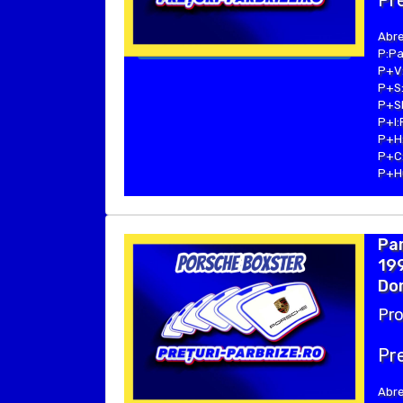
Pre
Abre
P:Pa
P+V:
P+S:
P+SE
P+I:
P+H:
P+C:
P+Hu
Pa
199
Dom
Pro
Pre
Abre