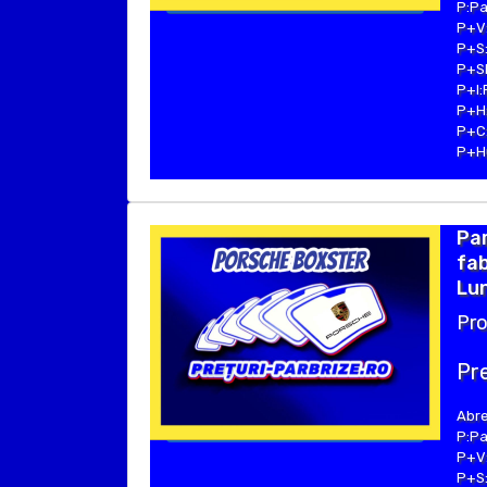
P:Pa
P+V:
P+S:
P+SE
P+I:
P+H:
P+C:
P+Hu
Pa
fab
Lun
Pro
Pre
Abre
P:Pa
P+V:
P+S: