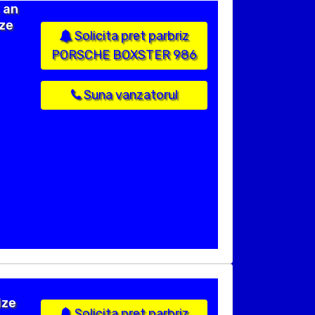
 an
ize
Solicita pret parbriz
PORSCHE BOXSTER 986
Suna vanzatorul
ize
Solicita pret parbriz