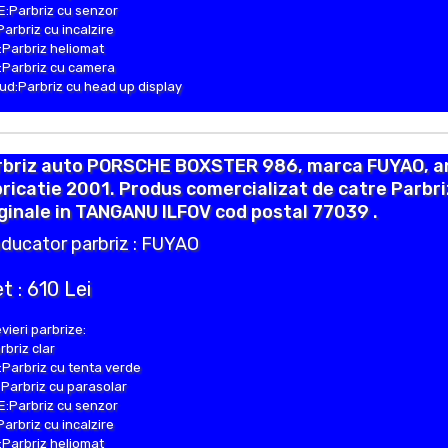
:Parbriz cu senzor
Parbriz cu incalzire
Parbriz heliomat
Parbriz cu camera
d:Parbriz cu head up display
rbriz auto PORSCHE BOXSTER 986, marca FUYAO, a
ricatie 2001. Produs comercializat de catre Parbr
ginale in TANGANU ILFOV cod postal 77039 .
ducator parbriz : FUYAO
t : 610 Lei
vieri parbrize:
rbriz clar
Parbriz cu tenta verde
Parbriz cu parasolar
:Parbriz cu senzor
Parbriz cu incalzire
Parbriz heliomat