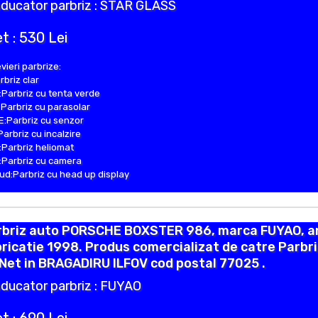
ducator parbriz : STAR GLASS
t : 530 Lei
vieri parbrize:
rbriz clar
Parbriz cu tenta verde
Parbriz cu parasolar
:Parbriz cu senzor
Parbriz cu incalzire
Parbriz heliomat
Parbriz cu camera
d:Parbriz cu head up display
rbriz auto PORSCHE BOXSTER 986, marca FUYAO, a
ricatie 1998. Produs comercializat de catre Parbr
Net in BRAGADIRU ILFOV cod postal 77025 .
ducator parbriz : FUYAO