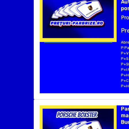
Aut
pos
Pro
Pre
Abre
P:Pa
P+V:
P+S:
P+SE
P+I:
P+H:
P+C:
P+Hu
Pa
ma
Buc