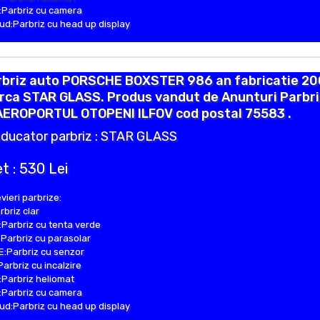
Parbriz cu camera
d:Parbriz cu head up display
rbriz auto PORSCHE BOXSTER 986 an fabricatie 20
rca STAR GLASS. Produs vandut de Anunturi Parbr
 AEROPORTUL OTOPENI ILFOV cod postal 75583 .
ducator parbriz : STAR GLASS
t : 530 Lei
vieri parbrize:
rbriz clar
Parbriz cu tenta verde
Parbriz cu parasolar
:Parbriz cu senzor
Parbriz cu incalzire
Parbriz heliomat
Parbriz cu camera
d:Parbriz cu head up display