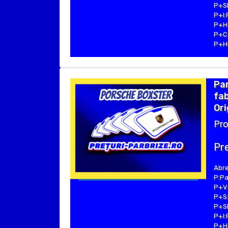
P+SE
P+I:
P+H:
P+C:
P+Hu
Pa
fab
Ori
Pro
Pre
Abre
P:Pa
P+V:
P+S:
P+SE
P+I:
P+H: