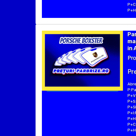
P+C:
P+Hu
Pa
ma
in
Pro
Pre
Abre
P:Pa
P+V:
P+S:
P+SE
P+I:
P+H:
P+C:
P+Hu