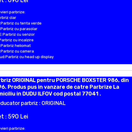
t : 690 Lei
vieri parbrize:
rbriz clar
Parbriz cu tenta verde
Parbriz cu parasolar
:Parbriz cu senzor
Parbriz cu incalzire
Parbriz heliomat
Parbriz cu camera
d:Parbriz cu head up display
rbriz ORIGINAL pentru PORSCHE BOXSTER 986, din
6. Produs pus in vanzare de catre Parbrize La
iciliu in DUDU ILFOV cod postal 77041 .
ducator parbriz : ORIGINAL
t : 590 Lei
vieri parbrize: