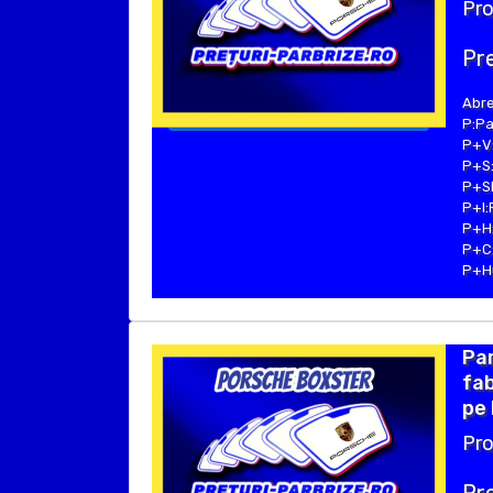
Pro
Pre
Abre
P:Pa
P+V:
P+S:
P+SE
P+I:
P+H:
P+C:
P+Hu
Pa
fab
pe 
Pro