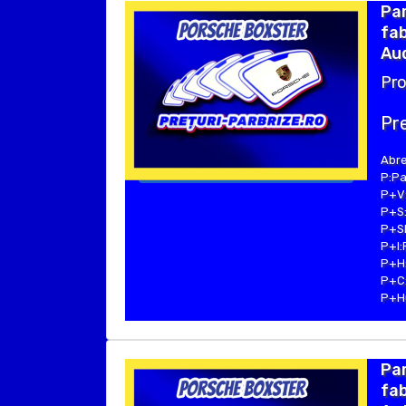
Pa
fab
Aud
Pro
Pre
Abre
P:Pa
P+V:
P+S:
P+SE
P+I:
P+H:
P+C:
P+Hu
Pa
fab