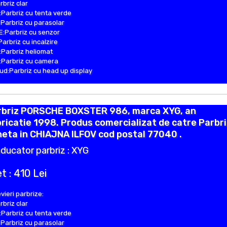
rbriz clar
Parbriz cu tenta verde
Parbriz cu parasolar
:Parbriz cu senzor
Parbriz cu incalzire
Parbriz heliomat
Parbriz cu camera
d:Parbriz cu head up display
rbriz PORSCHE BOXSTER 986, marca XYG, an
ricatie 1998. Produs comercializat de catre Parbr
eta in CHIAJNA ILFOV cod postal 77040 .
ducator parbriz : XYG
t : 410 Lei
vieri parbrize:
rbriz clar
Parbriz cu tenta verde
Parbriz cu parasolar