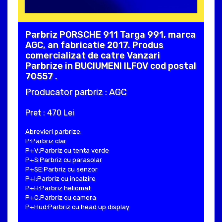
Parbriz PORSCHE 911 Targa 991, marca
AGC, an fabricatie 2017. Produs
comercializat de catre Vanzari
Parbrize in BUCIUMENI ILFOV cod postal
70557 .
Producator parbriz : AGC
Pret : 470 Lei
Abrevieri parbrize:
P:Parbriz clar
P+V:Parbriz cu tenta verde
P+S:Parbriz cu parasolar
P+SE:Parbriz cu senzor
P+I:Parbriz cu incalzire
P+H:Parbriz heliomat
P+C:Parbriz cu camera
P+Hud:Parbriz cu head up display