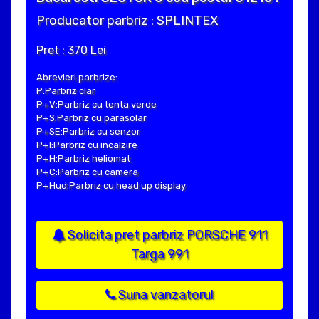
Producator parbriz : SPLINTEX
Pret : 370 Lei
Abrevieri parbrize:
P:Parbriz clar
P+V:Parbriz cu tenta verde
P+S:Parbriz cu parasolar
P+SE:Parbriz cu senzor
P+I:Parbriz cu incalzire
P+H:Parbriz heliomat
P+C:Parbriz cu camera
P+Hud:Parbriz cu head up display
Solicita pret parbriz PORSCHE 911
Targa 991
Suna vanzatorul