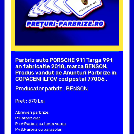
Parbriz auto PORSCHE 911 Targa 991
an fabricatie 2018, marca BENSON.
Produs vandut de Anunturi Parbrize in
COPACENI ILFOV cod postal 77006 .
Producator parbriz : BENSON
Pret : 570 Lei
Abrevieri parbrize:
P:Parbriz clar
P+V:Parbriz cu tenta verde
P+S:Parbriz cu parasolar