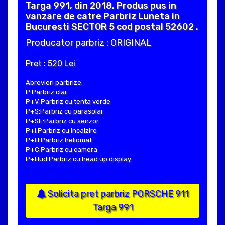
Targa 991, din 2018. Produs pus in
vanzare de catre Parbriz Luneta in
Bucuresti SECTOR 5 cod postal 52602 .
Producator parbriz : ORIGINAL
Pret : 520 Lei
Abrevieri parbrize:
P:Parbriz clar
P+V:Parbriz cu tenta verde
P+S:Parbriz cu parasolar
P+SE:Parbriz cu senzor
P+I:Parbriz cu incalzire
P+H:Parbriz heliomat
P+C:Parbriz cu camera
P+Hud:Parbriz cu head up display
Solicita pret parbriz PORSCHE 911
Targa 991