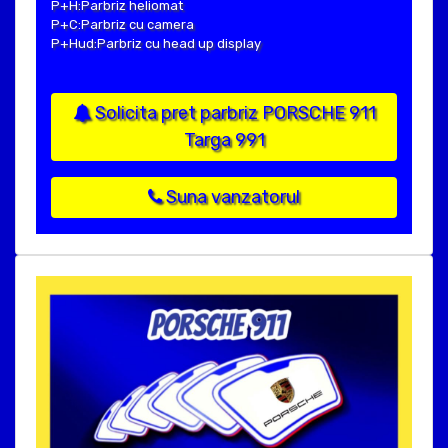
P+H:Parbriz heliomat
P+C:Parbriz cu camera
P+Hud:Parbriz cu head up display
Solicita pret parbriz PORSCHE 911
Targa 991
Suna vanzatorul