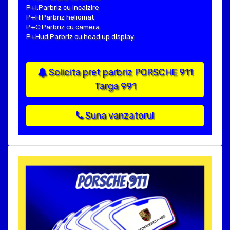
P+I:Parbriz cu incalzire
P+H:Parbriz heliomat
P+C:Parbriz cu camera
P+Hud:Parbriz cu head up display
Solicita pret parbriz PORSCHE 911
Targa 991
Suna vanzatorul