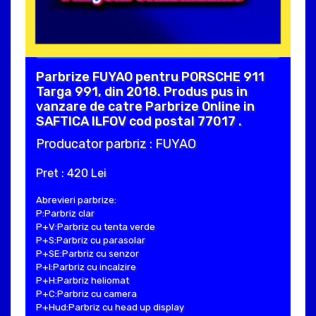
Parbrize FUYAO pentru PORSCHE 911
Targa 991, din 2018. Produs pus in
vanzare de catre Parbrize Online in
SAFTICA ILFOV cod postal 77017 .
Producator parbriz : FUYAO
Pret : 420 Lei
Abrevieri parbrize:
P:Parbriz clar
P+V:Parbriz cu tenta verde
P+S:Parbriz cu parasolar
P+SE:Parbriz cu senzor
P+I:Parbriz cu incalzire
P+H:Parbriz heliomat
P+C:Parbriz cu camera
P+Hud:Parbriz cu head up display