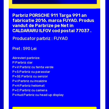
Parbriz PORSCHE 911 Targa 991 an
fabricatie 2016, marca FUYAO. Produs
vandut de Parbrize pe Net in
CALDARARU ILFOV cod postal 77037 .
Producator parbriz : FUYAO
Pret : 590 Lei
Abrevieri parbrize:
P:Parbriz clar
P+V:Parbriz cu tenta verde
P+S:Parbriz cu parasolar
P+SE:Parbriz cu senzor
P+I:Parbriz cu incalzire
P+H:Parbriz heliomat
P+C:Parbriz cu camera
P+Hud:Parbriz cu head up display