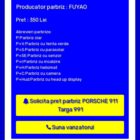
Producator parbriz : FUYAO
Pret : 350 Lei
Abrevieri parbrize:
P:Parbriz clar
P+V:Parbriz cu tenta verde
P+S:Parbriz cu parasolar
P+SE:Parbriz cu senzor
P+I:Parbriz cu incalzire
P+H:Parbriz heliomat
P+C:Parbriz cu camera
P+Hud:Parbriz cu head up display
Solicita pret parbriz PORSCHE 911
Targa 991
Suna vanzatorul