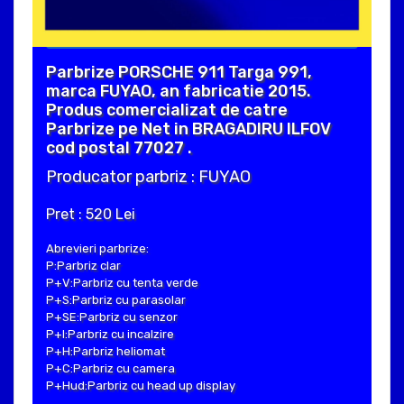
Parbrize PORSCHE 911 Targa 991,
marca FUYAO, an fabricatie 2015.
Produs comercializat de catre
Parbrize pe Net in BRAGADIRU ILFOV
cod postal 77027 .
Producator parbriz : FUYAO
Pret : 520 Lei
Abrevieri parbrize:
P:Parbriz clar
P+V:Parbriz cu tenta verde
P+S:Parbriz cu parasolar
P+SE:Parbriz cu senzor
P+I:Parbriz cu incalzire
P+H:Parbriz heliomat
P+C:Parbriz cu camera
P+Hud:Parbriz cu head up display