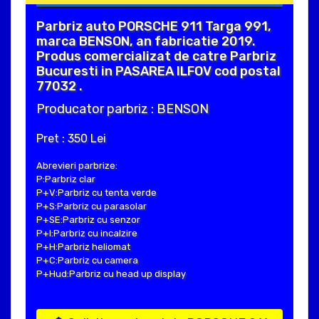
Parbriz auto PORSCHE 911 Targa 991,
marca BENSON, an fabricatie 2019.
Produs comercializat de catre Parbriz
Bucuresti in PASAREA ILFOV cod postal
77032 .
Producator parbriz : BENSON
Pret : 350 Lei
Abrevieri parbrize:
P:Parbriz clar
P+V:Parbriz cu tenta verde
P+S:Parbriz cu parasolar
P+SE:Parbriz cu senzor
P+I:Parbriz cu incalzire
P+H:Parbriz heliomat
P+C:Parbriz cu camera
P+Hud:Parbriz cu head up display