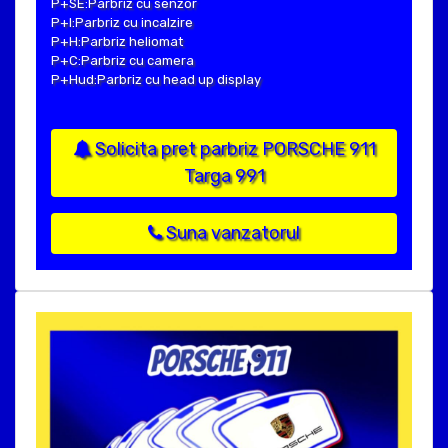
P+SE:Parbriz cu senzor
P+I:Parbriz cu incalzire
P+H:Parbriz heliomat
P+C:Parbriz cu camera
P+Hud:Parbriz cu head up display
Solicita pret parbriz PORSCHE 911
Targa 991
Suna vanzatorul