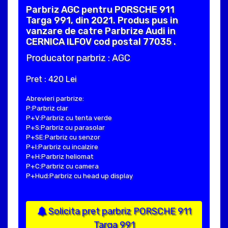
Parbriz AGC pentru PORSCHE 911
Targa 991, din 2021. Produs pus in
vanzare de catre Parbrize Audi in
CERNICA ILFOV cod postal 77035 .
Producator parbriz : AGC
Pret : 420 Lei
Abrevieri parbrize:
P:Parbriz clar
P+V:Parbriz cu tenta verde
P+S:Parbriz cu parasolar
P+SE:Parbriz cu senzor
P+I:Parbriz cu incalzire
P+H:Parbriz heliomat
P+C:Parbriz cu camera
P+Hud:Parbriz cu head up display
Solicita pret parbriz PORSCHE 911
Targa 991