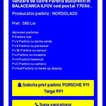
vanzare de catre Parbriz Bucuresti in
BALACEANCA ILFOV cod postal 77036 .
Producator parbriz : NORDGLASS
Pret : 580 Lei
Abrevieri parbrize:
P:Parbriz clar
P+V:Parbriz cu tenta verde
P+S:Parbriz cu parasolar
P+SE:Parbriz cu senzor
P+I:Parbriz cu incalzire
P+H:Parbriz heliomat
P+C:Parbriz cu camera
P+Hud:Parbriz cu head up display
Solicita pret parbriz PORSCHE 911
Targa 991
Suna vanzatorul