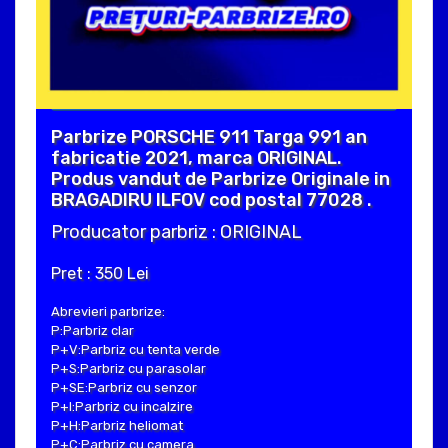
Parbrize PORSCHE 911 Targa 991 an
fabricatie 2021, marca ORIGINAL.
Produs vandut de Parbrize Originale in
BRAGADIRU ILFOV cod postal 77028 .
Producator parbriz : ORIGINAL
Pret : 350 Lei
Abrevieri parbrize:
P:Parbriz clar
P+V:Parbriz cu tenta verde
P+S:Parbriz cu parasolar
P+SE:Parbriz cu senzor
P+I:Parbriz cu incalzire
P+H:Parbriz heliomat
P+C:Parbriz cu camera