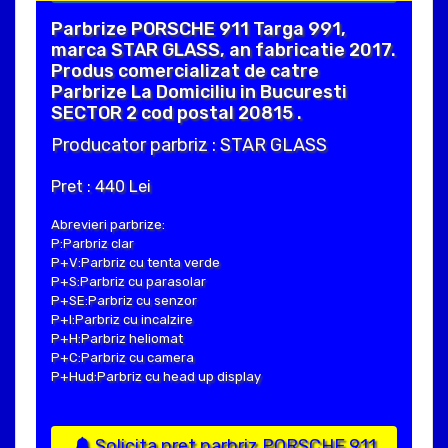
Parbrize PORSCHE 911 Targa 991,
marca STAR GLASS, an fabricatie 2017.
Produs comercializat de catre
Parbrize La Domiciliu in Bucuresti
SECTOR 2 cod postal 20815 .
Producator parbriz : STAR GLASS
Pret : 440 Lei
Abrevieri parbrize:
P:Parbriz clar
P+V:Parbriz cu tenta verde
P+S:Parbriz cu parasolar
P+SE:Parbriz cu senzor
P+I:Parbriz cu incalzire
P+H:Parbriz heliomat
P+C:Parbriz cu camera
P+Hud:Parbriz cu head up display
Solicita pret parbriz PORSCHE 911