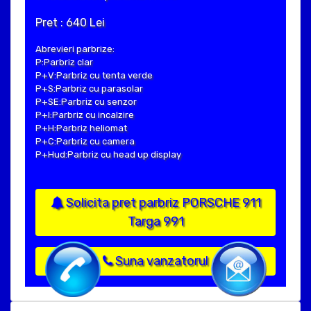
Pret : 640 Lei
Abrevieri parbrize:
P:Parbriz clar
P+V:Parbriz cu tenta verde
P+S:Parbriz cu parasolar
P+SE:Parbriz cu senzor
P+I:Parbriz cu incalzire
P+H:Parbriz heliomat
P+C:Parbriz cu camera
P+Hud:Parbriz cu head up display
Solicita pret parbriz PORSCHE 911
Targa 991
Suna vanzatorul